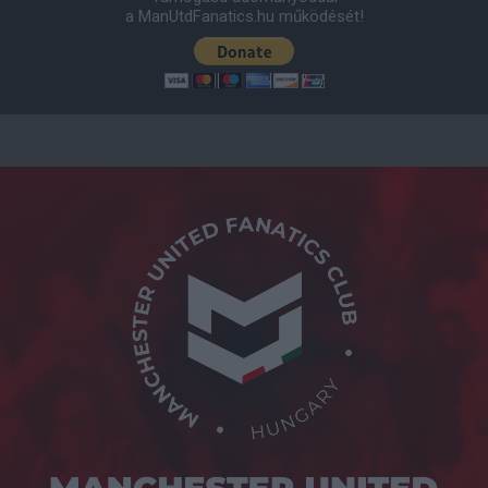
a ManUtdFanatics.hu működését!