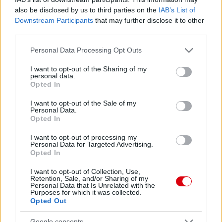
also be disclosed by us to third parties on the
IAB’s List of
Downstream Participants
that may further disclose it to other
third parties.
LAMMENS BOLDOG, HOGY
SEGÍTHETETT A CSAPATNAK
Please note that this website/app uses one or more Google
Personal Data Processing Opt Outs
services and may gather and store information including but
not limited to your visit or usage behaviour. You may click to
I want to opt-out of the Sharing of my
personal data.
grant or deny consent to Google and its third-party tags to
Opted In
use your data for below specified purposes in below Google
consent section.
I want to opt-out of the Sale of my
Personal Data.
CARRICK REAKCIÓJA A
Opted In
SUNDERLAND ELLENI
DÖNTETLENRE
I want to opt-out of processing my
Personal Data for Targeted Advertising.
Opted In
I want to opt-out of Collection, Use,
Retention, Sale, and/or Sharing of my
Personal Data that Is Unrelated with the
Purposes for which it was collected.
MIÉRT HIÁNYZIK CASEMIRO A
Opted Out
MAI KERETBŐL?
Google consents