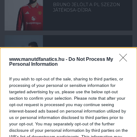
BRUNO JELÖLT A PL SZEZON
JÁTÉKOSA-DÍJRA
FRISS HÍREK CARRINGTONBÓL
www.manutdfanatics.hu -
Do Not Process My
Personal Information
If you wish to opt-out of the sale, sharing to third parties, or
processing of your personal or sensitive information for
targeted advertising by us, please use the below opt-out
section to confirm your selection. Please note that after your
opt-out request is processed you may continue seeing
MBEUMO: ALIG VÁROM A
interest-based ads based on personal information utilized by
BAJNOKOK LIGÁJÁT!
us or personal information disclosed to third parties prior to
your opt-out. You may separately opt-out of the further
disclosure of your personal information by third parties on the
IAB’s list of downstream participants. This information may