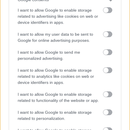
I want to allow Google to enable storage
related to advertising like cookies on web or
device identifiers in apps.
I want to allow my user data to be sent to
SESKO SZEREPLÉSE KÉRDÉSES
A SUNDERLAND ELLEN
Google for online advertising purposes.
I want to allow Google to send me
personalized advertising.
I want to allow Google to enable storage
«
1
2
3
4
5
6
7
8
...
related to analytics like cookies on web or
device identifiers in apps.
878
879
»
I want to allow Google to enable storage
related to functionality of the website or app.
Meccs Center
I want to allow Google to enable storage
related to personalization.