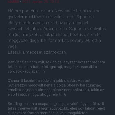
kiki888
•
2011. április. 20. 10:14
Három pontért utaztunk Newcastle-be, hiszen ha
gyõzelemmel távoztunk volna, akkor 9 pontos
elõnyre tettünk volna szert az egy meccsel
kevesebbet játszó Arsenal ellen. Sajnos a kreativitás
ma (is) hiányzott a fiúk játékából, hoztuk a nem túl
meggyõzõ idegenbeli formánkat, sovány 0-0 lett a
vége.
Lássuk a meccset számokban.
Van Der Sar: nem volt sok dolga, egyszer-kétszer próbára
tették, de nem tudtak kifogni rajt, magabiztosan állt a
vörösök kapujában. 7
O'shea: õ kezdett a védelem jobb oldalán, viszont
Gutiérezzel meggyûlt néha a dolga Sheasy barátunknak,
emellett sajnos a támadásokhoz nem sokat tett, talán az
elsõ félidõben úgy, ahogy felért. 6
Smalling: nálam a csapat legjobbja, a védõnégyesbõl az õ
teljesítménye volt a legmeggyõzõbb, elég sok labdát fejelt
el, sokszor fontos mentése is volt, magabiztos