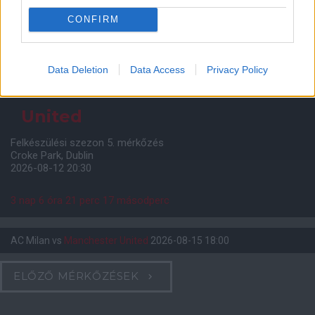
CONFIRM
Meccs Center
Data Deletion
Data Access
Privacy Policy
Leeds United
vs
Manchester
United
Felkészülési szezon 5. mérkőzés
Croke Park, Dublin
2026-08-12 20:30
3 nap 6 óra 21 perc 17 másodperc
AC Milan
vs
Manchester United
2026-08-15 18:00
ELŐZŐ MÉRKŐZÉSEK