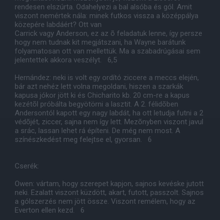
rendesen elszúrta. Odahelyezi a bal alsóba és gól. Amit
viszont nemértek nála: minek futkos vissza a középpálya
közepére labdáért? Ott van
Carrick vagy Anderson, ez az õ feladatuk lenne, így persze
hogy nem tudnak kit megjátszani, ha Wayne barátunk
folyamatosan ott van mellettük. Ma a szabadrúgásai sem
jelentettek akkora veszélyt. 6,5
Hernández: neki is volt egy ordító ziccere a meccs elején,
bár azt nehéz lett volna megoldani, hiszen a szarkák
kapusa jókor jött ki és Chicharito kb. 20 cm-re a kapus
kezétõl próbálta begyötörni a lasztit. A 2. félidõben
Andersontól kapott egy nagy labdát, ha ott letudja futni a 2
védõjét, ziccer, sajna nem így lett. Mezõnyben viszont javul
a srác, lassan lehet rá építeni. De még nem most. A
színészkedést meg felejtse el, gyorsan. 6
Cserék:
Owen: vártam, hogy szerepet kapjon, sajnos kevéske jutott
neki. Ezalatt viszont küzdött, akart, futott, passzolt. Sajnos
a gólszerzés nem jött össze. Viszont remélem, hogy az
Everton ellen kezd. 6