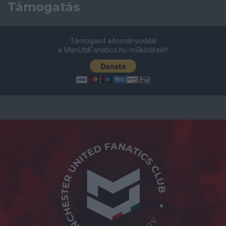
Támogatás
Támogasd adományoddal
a ManUtdFanatics.hu működését!