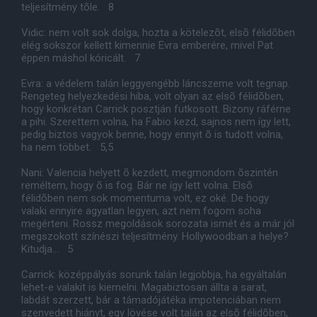
teljesítmény tõle. 8
Vidic: nem volt sok dolga, hozta a kötelezõt, elsõ félidõben
elég sokszor kellett kimennie Evra emberére, mivel Pat
éppen máshol kóricált. 7
Evra: a védelem talán leggyengébb láncszeme volt tegnap.
Rengeteg helyezkedési hiba, volt olyan az elsõ félidõben,
hogy konkrétan Carrick posztján futkosott. Bizony ráférne
a pihi. Szerettem volna, ha Fabio kezd, sajnos nem így lett,
pedig biztos vagyok benne, hogy ennyit õ is tudott volna,
ha nem többet. 5,5
Nani: Valencia helyett õ kezdett, megmondom õszintén
reméltem, hogy õ is fog. Bár ne így lett volna. Elsõ
félidõben nem sok momentuma volt, ez oké. De hogy
valaki ennyire agyatlan legyen, azt nem fogom soha
megérteni. Rossz megoldások sorozata ismét és a már jól
megszokott színészi teljesítmény. Hollywoodban a helye?
Kitudja... 5
Carrick: középpályás sorunk talán legjobbja, ha egyáltalán
lehet-e valakit is kiemelni. Magabiztosan állta a sarat,
labdát szerzett, bár a támadójátéka impotenciában nem
szenvedett hiányt, egy lövése volt talán az elsõ félidõben,