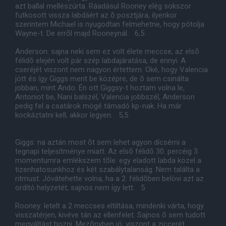
azt ballal mellészúrta. Ráadásul Rooney elég sokszor
futkosott vissza labdáért az õ posztjára, ilyenkor
szerintem Michael is nyugodtan felmehetne, hogy pótolja
Wayne-t. De errõl majd Rooneynál. 6,5
Anderson: sajna neki sem ez volt élete meccse, az elsõ
félidõ elején volt pár szép labdajáratása, de ennyi. A
cseréjét viszont nem nagyon értettem. Oké, hogy Valencia
jött és így Giggs ment be középre, de õ sem csinálta
jobban, mint Ando. Én ott Giggsy-t hoztam volna le,
Antoniot be, Nani balszél, Valencia jobbszél, Anderson
pedig fel a csatárok mögé támadó kp-nak. Ha már
kockáztatni kell, akkor legyen. 5,5
Giggs: na aztán most õt sem lehet agyon dícsérni a
tegnapi teljesítménye miatt. Az elsõ félidõ 30. percéig 3
momentumra emlékszem tõle: egy eladott labda közel a
tizenhatosunkhoz és két szabálytalanság. Nem találta a
ritmust. Jóvátehette volna, ha a 2. félidõben belövi azt az
ordító helyzetét, sajnos nem így lett. 5
Rooney: letelt a 2 meccses eltiltása, mindenki várta, hogy
visszatérjen, kivéve tán az ellenfelet. Sajnos õ sem tudott
megváltást hozni. Mezõnyben jó, viszont a ziccerét