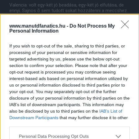
Valencia: volt egy-két jó beadása, egy-két jó elfutása, de
ennyi. Sajnos õ sem tudott sokat hozzátenni a meccshez.
Õ is akart, de ez sem volt elég. 6
www.manutdfanatics.hu -
Do Not Process My
Personal Information
Összegzés: elég hajtós meccs volt, de rossz volt nézni a
csapat ötlettelen játékát. Az idegenbeli formánk pedig idén
nulla. Reméljük, hogy az Arsenal ma nem talál fogást a
If you wish to opt-out of the sale, sharing to third parties, or
Spurs-on és a Birmingham is tehet egy szívességet. Adja
processing of your personal or sensitive information for
az ég, hogy maradjon legalább 6 pont elõnyünk. Nehéz
targeted advertising by us, please use the below opt-out
hajrá lesz...
section to confirm your selection. Please note that after your
opt-out request is processed you may continue seeing
interest-based ads based on personal information utilized by
us or personal information disclosed to third parties prior to
your opt-out. You may separately opt-out of the further
disclosure of your personal information by third parties on the
IAB’s list of downstream participants. This information may
also be disclosed by us to third parties on the
IAB’s List of
Downstream Participants
that may further disclose it to other
third parties.
Please note that this website/app uses one or more Google
Personal Data Processing Opt Outs