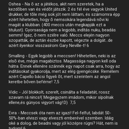
Oshea - Na õ az a játékos, akit nem szeretek, ha a
kezdõben van és védõt játszik. 2 és fél éve vagyok United
drukker, de tõle még sok jót nem láttam, és számomra épp
ezért hihetetlen, hogy õ nemsokára legendává nõvi ki
magát a klubban. (400 meccs után megkapják ezt a
titulust). Gyorsasága nem a legjobb, indítás nuku, beadás
semmi! Igaz, õ nem szélre való. Meccs elején nagyon
szopatták, de aztán észbe kapott, végezte a dolgát...de
azért ilyenkor visszasírom Gary Neville-t! 6
Smalling - Egyik legjobb a meccsen! Hihetetlen, neki is az
elsõ éve, mégis magabiztos. Magassága nagyon kell oda
hátra. Ennek ellenére szánnék egy napot csak arra, hogy az
indításokat gyakorolja, mert az elég gyengécske. Remélem
azért Capello bácsi figyeli õt, mert szerintem az angol
keretbe bõven beférne! 7,5
Vidic - Jól blokkolt, szerelt, csinálta a feladatát, rossz
szavam rá nincs!( Megjegyzem imádom, mikor sípolnak
ellene,és gúnyos vigyort vág!:D) 7,5
Evra - Meccsek óta nem az igazi! Fel-felfut, labdát 50-
50%-ban elviszi vagy elveszti emberével szemben. Idáig
oké a dolog, de beadni vagy jól középre rúgni? Hát, nem is
tudom! 6