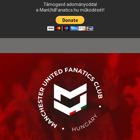
Támogasd adományoddal
a ManUtdFanatics.hu működését!