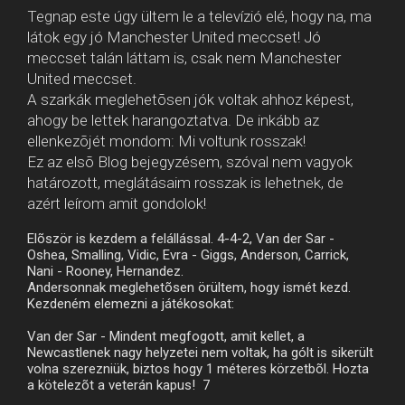
Tegnap este úgy ültem le a televízió elé, hogy na, ma
látok egy jó Manchester United meccset! Jó
meccset talán láttam is, csak nem Manchester
United meccset.
A szarkák meglehetõsen jók voltak ahhoz képest,
ahogy be lettek harangoztatva. De inkább az
ellenkezõjét mondom: Mi voltunk rosszak!
Ez az elsõ Blog bejegyzésem, szóval nem vagyok
határozott, meglátásaim rosszak is lehetnek, de
azért leírom amit gondolok!
Elõször is kezdem a felállással. 4-4-2, Van der Sar -
Oshea, Smalling, Vidic, Evra - Giggs, Anderson, Carrick,
Nani - Rooney, Hernandez.
Andersonnak meglehetõsen örültem, hogy ismét kezd.
Kezdeném elemezni a játékosokat:
Van der Sar - Mindent megfogott, amit kellet, a
Newcastlenek nagy helyzetei nem voltak, ha gólt is sikerült
volna szerezniük, biztos hogy 1 méteres körzetbõl. Hozta
a kötelezõt a veterán kapus! 7