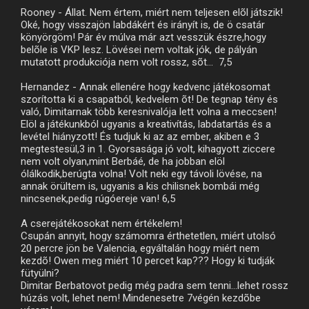
Rooney - Állat. Nem értem, miért nem teljesen elõl játszik!
Oké, hogy visszajön labdákért és irányít is, de ö csatár
könyörgöm! Pár év múlva már azt vesszük észre,hogy
belõle is VKP lesz. Lövései nem voltak jók, de pályán
mutatott produkciója nem volt rossz, sõt... 7,5
Hernandez - Annak ellenére hogy kedvenc játékosomat
szorította ki a csapatból, kedvelem õt! De tegnap tény és
való, Dimitarnak több keresnivalója lett volna a meccsen!
Elöl a játékunkból ugyanis a kreativítás, labdatartás és a
levétel hiányzott! És tudjuk ki az az ember, akiben e 3
megtestesül,3 in 1. Gyorsasága jó volt, kihagyott ziccere
nem volt olyan,mint Berbáé, de ha jobban elöl
ólálkodik,berúgta volna! Volt neki egy távoli lövése, na
annak örültem is, ugyanis a kis chilisnek bombái még
nincsenek,pedig rúgóereje van! 6,5
A cserejátékosokat nem értékelem!
Csupán annyit, hogy számomra érthetetlen, miért utolsó
20 percre jön be Valencia, egyáltalán hogy miért nem
kezdõ! Owen meg miért 10 percet kap??? Hogy ki tudják
fütyülni?
Dimitar Berbatovot pedig még padra sem tenni...lehet rossz
húzás volt, lehet nem! Mindenesetre 7végén kezdõbe