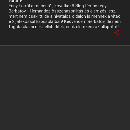
várom!
Ennyit errõl a meccsrõl, következõ Blog témám egy
Berbatov - Hernandez összehasonlitás és elemzés lesz,
mert nem csak itt, de a hivatalos oldalon is mennek a viták
e 2 játékossal kapcsolatban! Kedvencem Berbatov, de nem
fogok falazni neki, elhihetitek, csak elemzem az állapotot!