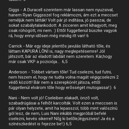
Giggs - A Duracell szerintem már lassan nem nyuzsival,
hanem Ryan Giggsszel fog reklámozni, ám ezt a meccset
reméljük nem látták! Volt pár jó indítása, jó passzai, de
sokat szabálytalankodott. A zicceren amit kihagyott, meg
csak röhögött, mi nem. :) Ettõl függetlenül büszke vagyok
rá, hogy ennyi idõsen még mindig itt van! 6
Carrick - Már egy ideje jelentõs javulás látható tõle, és
láttam KAPURA LÕNI is, nagy meglepetésemre! Jól
játszott, bár az eladott labdáit nem szeretem. Kár,hogy
már csak VKP a poziciója... 6,5
Anderson - Többet vártam tõle! Tud cselezni, tud futni,
nem hiszem el, hogy ne tudta volna magát végigcselezni 2
védõ között! Bár nem a szerepkörét játsza, ettõl
függetlenül elvárom tõle hogy erõsségét mutogassa!:) 6
Nani - Nem volt jó! Cseleiben elakadt, önzõ volt,
szabadrúgásai a felhõt karcolták. Volt ezen a meccsen is
pár olyan helyzete, amit ha lepasszol, több mint valószínû
gól lesz, de nem, Luis Nani inkább megpróbál befelé
cselezni, kevés sikerrel! Nõjj ki belõle,légyszives! Ja és a
színészkedést is fejezze be!:) 6,5