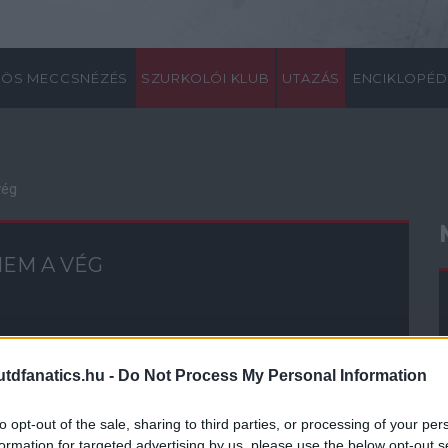
ÖS MECCSNÉZÉS
SZURKOLÓI KLUB
UTAZÁS
ENCIKLOPÉD
vég
NEM A VÉG
erés annyira nem látszik meg, de
 kb. az elsõ 9 percben voltunk méltó
dfanatics.hu -
Do Not Process My Personal Information
to opt-out of the sale, sharing to third parties, or processing of your per
formation for targeted advertising by us, please use the below opt-out s