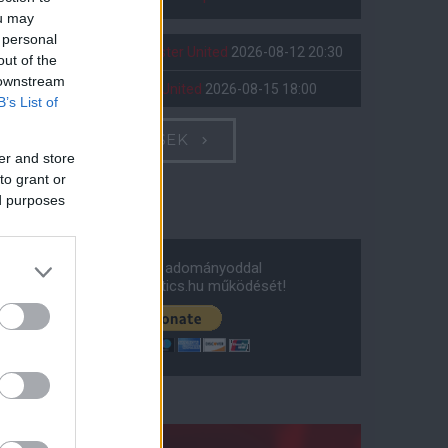
ou may
 personal
Leeds United
vs
Manchester United
2026-08-12 20:30
out of the
 downstream
AC Milan
vs
Manchester United
2026-08-15 18:00
B’s List of
ELŐZŐ MÉRKŐZÉSEK
er and store
to grant or
Támogatás
ed purposes
Támogasd adományoddal
a ManUtdFanatics.hu működését!