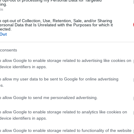
to opt-out of processing my Personal Data for Targeted
 szimpatikusak.
ing.
In
kal”. Tegnap egy Barcás srác, akivel együtt néztem a
ele annyira nem szurkolnak, mint azt mások tennék,
o opt-out of Collection, Use, Retention, Sale, and/or Sharing
ersonal Data that Is Unrelated with the Purposes for which it
egye fel magában a kérdést, hogy 5-6 éve látott–e az
lected.
Barca „szurkolót”?
Out
consents
o allow Google to enable storage related to advertising like cookies on
evice identifiers in apps.
o allow my user data to be sent to Google for online advertising
s.
to allow Google to send me personalized advertising.
o allow Google to enable storage related to analytics like cookies on
evice identifiers in apps.
o allow Google to enable storage related to functionality of the website