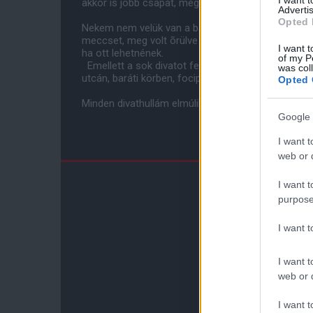
I want 
akkor is jobb csapat, még ha sok embernek nem is
Advertis
Opted 
Nekem nem velük van a bajom. Inkább a „szurkolóik
meccset, meg volt õrülve attól, hogy a Barcások f
I want t
ha ott lehetnének.
of my P
Emellett a sok divatot felejtsük is el. Mindenki t
was col
utcán, baráti körben, focipályán, interneten ennyi 
Opted 
Minden divathullám elmúlik egyszer, köztük ez is.
Google 
I want t
web or d
I want t
purpose
I want 
I want t
web or d
I want t