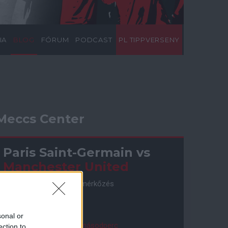
IA
BLOG
FÓRUM
PODCAST
PL TIPPVERSENY
Meccs Center
Paris Saint-Germain
vs
Manchester United
Felkészülési szezon 4. mérkőzés
Nya Ullevi, Göteborg
2026-08-08 17:00
sonal or
1 nap 15 óra 25 perc 4 másodperc
ection to