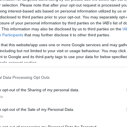
Alex Ferguson esetleges rossz taktikáját (amivel csak
r selection. Please note that after your opt-out request is processed y
 elején gólt akarunk szerezni), vagy a csapat
eing interest-based ads based on personal information utilized by us or
disclosed to third parties prior to your opt-out. You may separately opt-
rguson biztosan sokat fog gondolkodni az
losure of your personal information by third parties on the IAB’s list of
. This information may also be disclosed by us to third parties on the
IA
Participants
that may further disclose it to other third parties.
 that this website/app uses one or more Google services and may gath
gen.
including but not limited to your visit or usage behaviour. You may click 
t”? Igen.
t a célt elérjük? Talán. Sajnos itt bukhat az egész
 to Google and its third-party tags to use your data for below specifi
rintem sokkal többet megint nem fogunk elérni, ha
ogle consent section.
 lehet a legfontosabb érv amellett, hogy 1-2 éven
avágjunk a Barcának.
l Data Processing Opt Outs
ul), és állítom, addig nem nyugszik, míg egy szintre
de legalábbis megpróbálja.
o opt-out of the Sharing of my personal data.
In
tékos számára is, de nem lehet csüggedni. Minden
ztán sikeresen készüljenek fel a következõ szezonra.
thoz, úgy érzem nem ártana a csapatnak egy kis
o opt-out of the Sale of my Personal Data.
In
ák azt, hogy 1-2 játékos színházba való közülük, de