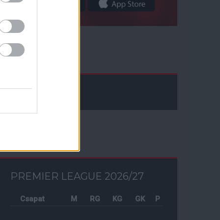
Facebook
Tabella
PREMIER LEAGUE 2026/27
Csapat
M
RG
KG
GK
P