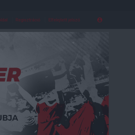
ldal
Regisztráció
Elfelejtett jelszó