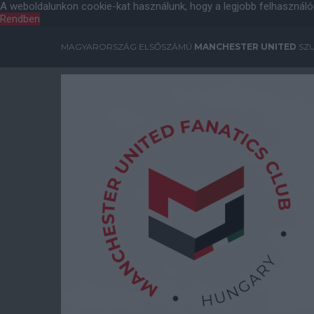
A weboldalunkon cookie-kat használunk, hogy a legjobb felhasználó
Rendben
MAGYARORSZÁG ELSŐSZÁMÚ
MANCHESTER UNITED
SZU