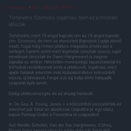
nistelrooy
•
2011. július. 29. 18:11
Történelmi. Szomorú. Izgalmas. Ilyen ez a mostani
idõszak.
Történelmi, mert 19 angol bajnoki cím az 19 angol bajnoki
cím. Szomorú, de nem az elvesztett Bajnokok Ligája döntõ
miatt, fogja még United játékos magasba emelni azt a
serleget, hanem azért mert legendák vonultak vissza, saját
nevelések távoztak és Owen Hargreavest is nagyon
sajnálja az ember. Hihetetlen mennyiségû tapasztalattal és
trófeával rendelkeznek ezek a játékosok. Izgalmas, mert
újabb fiatalok érkeztek más klubokból illetve kölcsönbõl
vissza, új kihívások, Fergie a jó ég tudja élete hányadik
csapatát építi ismét.
Eddigi játékosmozgás és az anyagi hatásuk:
In: De Gea, A. Young, Jones + a kölcsönbõl visszatértek és
érkezhet pár fiatal az akadémiai csapatba pl. egy olasz
kapus Pierluigi Gollini a Fiorentina ifi csapatából
Out: Neville, Scholes, Van der Sar, Hargreaves, O’Shea,
Brown (nem semmi névsor) aztán még pár fiatal akik