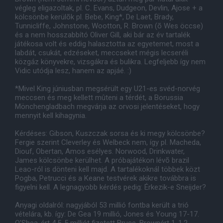
végleg eligazoltak, pl. C. Evans, Dudgeon, Devlin, Ajose + a
kölcsönbe kerülõk pl. Bebe, King*, De Laet, Brady,
Tunnicliffe, Johnstone, Wootton, R. Brown (õ Wes öccse)
és a nem hosszabbító Oliver Gill, aki bár az év tartalék
játékosa volt és eddig halasztotta az egyetemet, most a
labdát, csukát, edzéseket, meccseket mégis lecseréli
közgáz könyvekre, vizsgákra és bulikra. Legfeljebb így nem
Vidic utódja lesz, hanem az apjáé. :)
*Mivel King júniusban megsérült egy U21-es svéd-norvég
meccsen és meg kellett mûteni a térdét, a Borussia
Mönchengladbach megvárja az orvosi jelentéseket, hogy
mennyit kell kihagynia.
Kérdéses: Gibson, Kuszczak sorsa és ki megy kölcsönbe?
Fergie szerint Cleverley és Welbeck nem, így pl. Macheda,
Diouf, Obertan, Amos esélyes. Norwood, Drinkwater,
James kölcsönbe kerülhet. A próbajátékon lévõ brazil
Leao-ról is dönteni kell majd. A tartalékoknál többek közt
Pogba, Petrucci és a Keane testvérek akikre továbbra is
figyelni kell. A legnagyobb kérdés pedig: Érkezik-e Sneijder?
Anyagi oldalról: nagyjából 53 millió fontba került a trió
vételára, kb. így: De Gea 19 millió, Jones és Young 17-17.