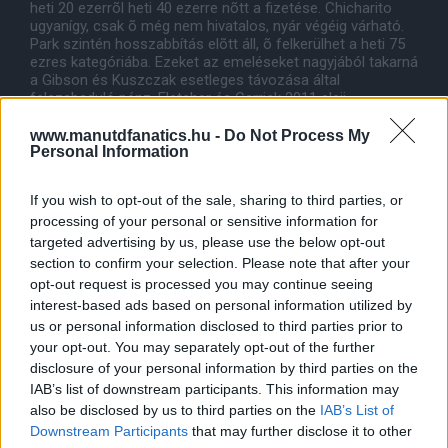
heti 20 ezerrõl heti 40 ezerre nõtt a fizetése. Chicharito
ugyanígy, csak õ még nem hivatalos, nyár végéig várható.
Park szintén hosszabbítás elõtt áll, õ felkerülhet a heti 75
ezres kategóriába. Ezeket az emeléseket nagyjából takarná
a Gibson és Kuszczak esetleges távozása által
felszabaduló pénz. Fletcher és Carrick 2011 eleji
hosszabbítása pénzben nem jelentett jelentõs változást,
õk valószínûleg csak egy kis infláció miatti kiigazítást
www.manutdfanatics.hu -
Do Not Process My
Personal Information
kaptak. Owenrõl pedig tudjuk nem a pénz miatt igazolt a
Unitedbe, õ örült a hosszabbításnak is meg az áhított PL
aranyérmének.
If you wish to opt-out of the sale, sharing to third parties, or
processing of your personal or sensitive information for
USA túra jelentõsége
(Boston, Seattle, Portland, Chicago, New York/New Jersey,
targeted advertising by us, please use the below opt-out
Washington DC)
section to confirm your selection. Please note that after your
opt-out request is processed you may continue seeing
Lényegében kifejezetten az Aon kérése volt Glazerék felé
interest-based ads based on personal information utilized by
az újabb amerikai túra. Az egyik állomás, Chicago az Aon
us or personal information disclosed to third parties prior to
székhelye. A DHL számára is fontos a UPS és FedEx által
your opt-out. You may separately opt-out of the further
uralt amerikai piacon a terjeszkedés, ezért az alap
szponzori megállapodáson felül további pénzt fizetnek a
disclosure of your personal information by third parties on the
klubnak, így a DHL lett az idei USA túra kiemelt szponzora.
IAB’s list of downstream participants. This information may
Ez látszik a csapatbuszon is, meccsek feliratain, néhány
also be disclosed by us to third parties on the
IAB’s List of
játékos beállt kézbesítõnek is. Ilyenkor dolgozik meg a
Downstream Participants
that may further disclose it to other
csapat a pénzéért. Felkészülés Portlandben a Nike