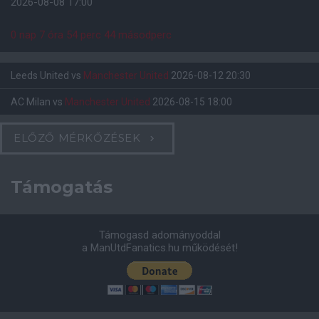
2026-08-08 17:00
0 nap 7 óra 54 perc 43 másodperc
Leeds United
vs
Manchester United
2026-08-12 20:30
AC Milan
vs
Manchester United
2026-08-15 18:00
ELŐZŐ MÉRKŐZÉSEK
Támogatás
Támogasd adományoddal
a ManUtdFanatics.hu működését!