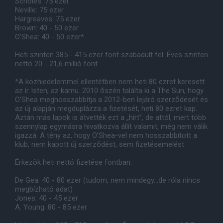
Scholes: 75 ezer
Neville: 75 ezer
Hargreaves: 75 ezer
Brown: 40 - 50 ezer
O’Shea: 40 - 50 ezer*
Heti szinten 385 - 415 ezer font szabadult fel. Éves szinten
nettó 20 - 21,6 millió font.
*A közhiedelemmel ellentétben nem heti 80 ezret keresett
az ír Isten, az kamu. 2010 õszén találta ki a The Sun, hogy
O’Shea meghosszabbítja a 2012-ben lejáró szerzõdését és
az új alapján megduplázza a fizetését, heti 80 ezret kap.
Aztán más lapok is átvették ezt a „hírt”, de attól, mert több
szennylap egymásra hivatkozva állít valamit, még nem válik
igazzá. A tény az, hogy O’Shea-vel nem hosszabbított a
klub, nem kapott új szerzõdést, sem fizetésemelést.
Érkezõk heti nettó fizetése fontban:
De Gea: 40 - 80 ezer (tudom, nem mindegy…de róla nincs
megbízható adat)
Jones: 40 - 45 ezer
A. Young: 80 - 85 ezer