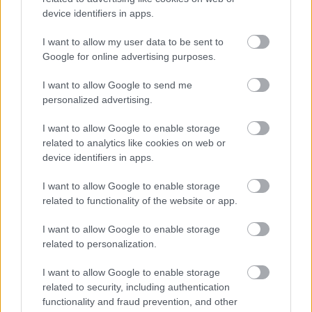
szezonkezdésig, esetleg a Community Shield és az elsõ
device identifiers in apps.
bajnoki között) Ami inkább fontosabb egy ilyen túrán, hogy
a meglévõ és lehetséges szponzorok látják mennyire
I want to allow my user data to be sent to
népszerû a United, hány szurkolója van a csapatnak a
Google for online advertising purposes.
tengerentúlon is. David Gill és Richard Arnold (a klub
kereskedelmi igazgatója) diplomatikusan nyilatkozták, hogy
a világ minden része fontos a United számára, de én
I want to allow Google to send me
ehhez hozzátenném: hiába van több szurkoló Ázsiában,
personalized advertising.
Dél-Afrikában, az amerikai piacot sem lehet kihagyni. A
fiatalok körében már a soccer (a nõi is) a legnépszerûbb
I want to allow Google to enable storage
sport, az MLS lassan, de biztosan fejlõdik, a stadionok
related to analytics like cookies on web or
kiválóak, egyre több cég száll be az üzletbe. Kedvezõ
device identifiers in apps.
szelek fújnak, Pelé és Cantona nem véletlenül most
támasztották fel a sírjából a New York Cosmost. De
említhetném a Liverpool leendõ új mezszállítóját is: az
I want to allow Google to enable storage
amerikai Warrior Sports 2012-tõl évi 25 millió fontot fog
related to functionality of the website or app.
fizetni nekik, azaz közel megkétszerezték az elõzõ Adidas
szerzõdést. Megéri Amerikában túrázni, nem véletlenül
I want to allow Google to enable storage
duplázott a United, tavaly után idén is odautaztak. Ázsiának
related to personalization.
idén csak a PL serleg túrája jutott, Park, Evra, Van der Sar,
Ferdinand keresték fel Kínát, Thaiföldet, Malájziát,
Indonéziát és Szingapúrt.
I want to allow Google to enable storage
related to security, including authentication
functionality and fraud prevention, and other