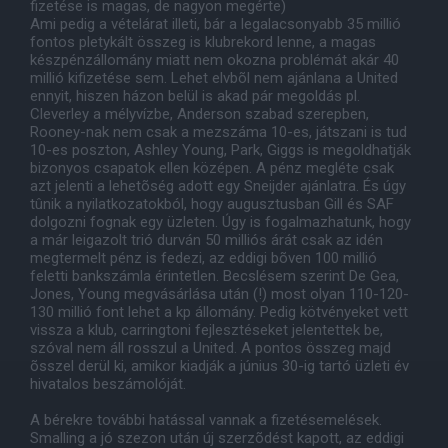
fizetése is magas, de nagyon megérte)
Ami pedig a vételárat illeti, bár a legalacsonyabb 35 millió
fontos pletykált összeg is klubrekord lenne, a magas
készpénzállomány miatt nem okozna problémát akár 40
millió kifizetése sem. Lehet elvbõl nem ajánlana a United
ennyit, hiszen házon belül is akad pár megoldás pl.
Cleverley a mélyvízbe, Anderson szabad szerepben,
Rooney-nak nem csak a mezszáma 10-es, játszani is tud
10-es poszton, Ashley Young, Park, Giggs is megoldhatják
bizonyos csapatok ellen középen. A pénz megléte csak
azt jelenti a lehetõség adott egy Sneijder ajánlatra. És úgy
tûnik a nyilatkozatokból, hogy augusztusban Gill és SAF
dolgozni fognak egy üzleten. Úgy is fogalmazhatunk, hogy
a már leigazolt trió durván 50 milliós árát csak az idén
megtermelt pénz is fedezi, az eddigi bõven 100 millió
feletti bankszámla érintetlen. Becslésem szerint De Gea,
Jones, Young megvásárlása után (!) most olyan 110-120-
130 millió font lehet a kp állomány. Pedig kötvényeket vett
vissza a klub, carringtoni fejlesztéseket jelentettek be,
szóval nem áll rosszul a United. A pontos összeg majd
õsszel derül ki, amikor kiadják a június 30-ig tartó üzleti év
hivatalos beszámolóját.
A bérekre további hatással vannak a fizetésemelések.
Smalling a jó szezon után új szerzõdést kapott, az eddigi