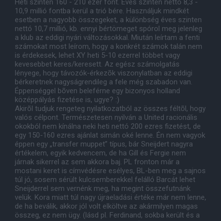
Heti szinten 160 - 210 ezer font. Éves szinten nettó 8,3 -
10,9 millió fontba kerül a trió bére. Használjuk mindkét
esetben a nagyobb összegeket, a különbség éves szinten
nettó 10,7 millió, kb. ennyi bértömeget spórol meg jelenleg
a klub az eddigi nyári változásokkal. Miután leírtam a fenti
számokat most leírom, hogy a konkrét számok talán nem
is érdekesek, lehet XY heti 5-10 ezerrel többet vagy
kevesebbet keres/keresett. Az egész számolgatás
lényege, hogy távozók-érkezõk viszonylatban az eddigi
bérkeretnek nagyságrendileg a fele még szabadon van.
Éppenséggel bõven beleférne egy bizonyos holland
középpályás fizetése is, ugye? :)
Akirõl tudjuk rengeteg nyilatkozatból az összes féltõl, hogy
valós célpont. Természetesen nyilván a United racionális
okokból nem kínálna neki heti nettó 200 ezres fizetést, de
egy 150-160 ezres ajánlat simán oké lenne. Én nem vagyok
éppen egy „transfer muppet” típus, bár Sneijdert nagyra
értékelem, egyik kedvencem, de ha Gill és Fergie nem
járnak sikerrel az sem akkora baj. PL fronton már a
mostani keret is címvédésre esélyes, BL-ben meg a sajnos
túl jó, sosem sérült kulcsemberekkel felálló Barcát lehet
Sneijderrel sem vernénk meg, ha megint összefutnánk
velük. Kora miatt túl nagy újraeladási értéke már nem lenne,
de ha beválik, akkor jól volt elköltve az akármilyen magas
összeg, ez nem ügy. (lásd pl. Ferdinand, sokba került és a