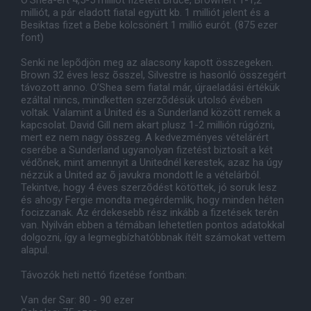
O’Shea-ért 4,5-5 milliót fizetett Bruce, Brownért 1-1,2
milliót, a pár eladott fiatal együtt kb. 1 milliót jelent és a
Besiktas fizet a Bebe kölcsönért 1 millió eurót. (875 ezer
font)
Senki ne lepõdjön meg az alacsony kapott összegeken.
Brown 32 éves lesz õsszel, Silvestre is hasonló összegért
távozott anno. O’Shea sem fiatal már, újraeladási értékük
ezáltal nincs, mindketten szerzõdésük utolsó évében
voltak. Valamint a United és a Sunderland között remek a
kapcsolat. David Gill nem akart plusz 1-2 millión rúgózni,
mert ez nem nagy összeg. A kedvezményes vételárért
cserébe a Sunderland ugyanolyan fizetést biztosít a két
védõnek, mint amennyit a Unitednél kerestek, azaz ha úgy
nézzük a United az õ javukra mondott le a vételárból.
Tekintve, hogy 4 éves szerzõdést kötöttek, jó soruk lesz
és ahogy Fergie mondta megérdemlik, hogy minden héten
focizzanak. Az érdekesebb rész inkább a fizetések terén
van. Nyilván ebben a témában lehetetlen pontos adatokkal
dolgozni, így a legmegbízhatóbbnak ítélt számokat vettem
alapul.
Távozók heti nettó fizetése fontban:
Van der Sar: 80 - 90 ezer