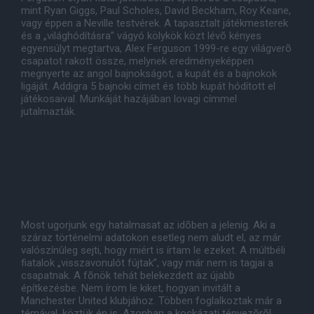
mint Ryan Giggs, Paul Scholes, David Beckham, Roy Keane,
vagy éppen a Neville testvérek. A tapasztalt játékmesterek
és a „világhódításra” vágyó kölykök közt lévõ kényes
egyensúlyt megtartva, Alex Ferguson 1999-re egy világverõ
csapatot rakott össze, melynek eredményeképpen
megnyerte az angol bajnokságot, a kupát és a bajnokok
ligáját. Addigra 5 bajnoki címet és több kupát hódított el
játékosaival. Munkáját hazájában lovagi címmel
jutalmazták.
Most ugorjunk egy hatalmasat az idõben a jelenig. Aki a
száraz történelmi adatokon esetleg nem aludt el, az már
valószínûleg sejti, hogy miért is írtam le ezeket. A múltbéli
fiatalok „visszavonulót fújtak”, vagy már nem is tagjai a
csapatnak. A fõnök tehát belekezdett az újabb
építkezésbe. Nem írom le kiket, hogyan invitált a
Manchester United klubjához. Többen foglalkoztak már a
témával, köztük én is. Azonban a kockázati tényezõrõl