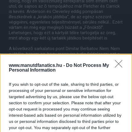
dolog, hogy én valószínûleg kerékpárral sem érném õket
utol, de sajnos az õ tempójukhoz már Fletcher és Carrick
is kevés. Anderson és Cleverley eddig pompásan
illeszkednek a „kirakós játékba”, de az egész szezont
végigvinni, egyenletes teljesítménnyel, sérülés nélkül… Ezért
vártam én még egy meglepõ húzást a „Fõnöktõl”.
Lehetséges, hogy ezt a kártyát télire tartogatja az öreg,
mint ahogy egy-két új tartalék játékos beépítését is.
A következõ sarkalatos pont Dimitar Berbatov. Nem. Nem
a játéka, hanem az, hogy mennyire tudja feldolgozni azt a
tényt, hogy 30 évesen õ már bizony nem a kezdõ keret
tagja. Nagyon sokat köszönhetett neki a csapat a tavalyi
www.manutdfanatics.hu -
Do Not Process My
szezonban. Biztos vagyok benne, hogy az idén is lesznek
Personal Information
meghatározó tettei, mint ahogyan Michael Owennek is. Ha
a „mellõzöttséget” el tudja fogadni, és fejben ehhez
If you wish to opt-out of the sale, sharing to third parties, or
mérten tud idomulni, akkor bizony nagy hasznunkra lehet.
processing of your personal or sensitive information for
Lásd: 1999-es bajnokok ligája döntõn Teddy Sheringham.
targeted advertising by us, please use the below opt-out
A Nani-De Gea vonalat nem nyitom meg, mert mindannyian
section to confirm your selection. Please note that after your
tudjátok, hogy Naninak az önzõségét kell legyõznie, aki
opt-out request is processed you may continue seeing
pedig még most sem látja be, hogy De Gea-nak csak idõ
interest-based ads based on personal information utilized by
kell, azt úgy sem én fogom meggyõzni. Sok játékosról,
us or personal information disclosed to third parties prior to
tényezõrõl eshetne még szó, de a késõbbiekben akkor
your opt-out. You may separately opt-out of the further
mirõl írnék nektek?