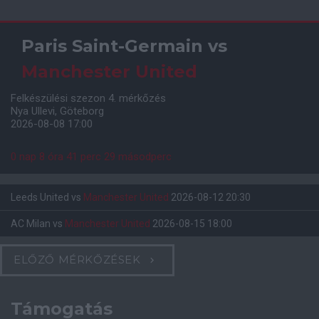
Paris Saint-Germain
vs
Manchester United
Felkészülési szezon 4. mérkőzés
Nya Ullevi, Göteborg
2026-08-08 17:00
0 nap 8 óra 41 perc 28 másodperc
Leeds United
vs
Manchester United
2026-08-12 20:30
AC Milan
vs
Manchester United
2026-08-15 18:00
ELŐZŐ MÉRKŐZÉSEK
Támogatás