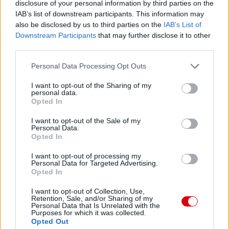
disclosure of your personal information by third parties on the
A jövõrõl mivel nem vagyok látnok, csak tippelhetnék, de
IAB’s list of downstream participants. This information may
egy tényt azért rögzíthetünk. A Manchester United jövendõ
also be disclosed by us to third parties on the
IAB’s List of
nagy csapata a szemünk elõtt alakul. Az alapok erõsek, és
Downstream Participants
that may further disclose it to other
még bõven lehet rá építeni. Az eredmény pedig nem fog
third parties.
elmaradni. Viszont mit érdemel az, akinek már van lovagi
címe? Is!
Please note that this website/app uses one or more Google
Personal Data Processing Opt Outs
services and may gather and store information including but
not limited to your visit or usage behaviour. You may click to
I want to opt-out of the Sharing of my
personal data.
grant or deny consent to Google and its third-party tags to
Opted In
use your data for below specified purposes in below Google
consent section.
I want to opt-out of the Sale of my
Personal Data.
Opted In
I want to opt-out of processing my
Personal Data for Targeted Advertising.
Opted In
I want to opt-out of Collection, Use,
Retention, Sale, and/or Sharing of my
Personal Data that Is Unrelated with the
Purposes for which it was collected.
Opted Out