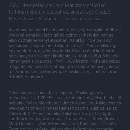
1986. Nevezetes dátum a Manchester United
történelmében. A csapathoz érkezik egy új edzõ.
Nevezetesen Alexander Chapman Ferguson.
Akkoriban az angol bajnokságot a Liverpool uralta. A 80-as
években a másik vörös gárda szinte verhetetlen volt az
elsõ osztály versenyfutásában. Az akkor 45 éves skót
szakember tehát nehéz feladat elõtt állt. Nem mellesleg
egy honfitársa, egy bizonyos Matt Busby által korábbról
hátrahagyott ûrt kellett kitöltenie, aki többek közt 5 bajnoki
címet nyert a csapattal 1945–1969 között. Noha akkoriban
még nem volt divat 2-3 hónap után lapátra tenni egy edzõt,
az elvárások és a Mersey-parti rivális sikerei, nehéz terhet
róttak Fergusonra.
Nehézkesen is indult be a gépezet. A siker gyáros
menedzser az 1992–93-as szezonban könyvelhette el elsõ
bajnoki címét a Manchester United kispadján. A kilencvenes
években feltörekvõ tehetségeket hozott a klubhoz, és ez
kifizetõdött. Az évtized elsõ felében a Vörös Ördögök
keretének meghatározó tagjait vesztette el: Steve Bruce-t,
Mark Hughes-t, Andrei Kanchelskis-t, Paul Ince-t. Ezután
Ferguson olyan fiatal játékosokat épített be a csapatba,