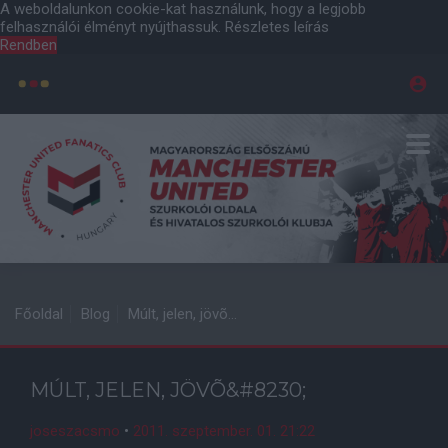
A weboldalunkon cookie-kat használunk, hogy a legjobb
felhasználói élményt nyújthassuk.
Részletes leírás
Rendben
Főoldal
Blog
Múlt, jelen, jövõ…
MÚLT, JELEN, JÖVÕ&#8230;
joseszacsmo
•
2011. szeptember. 01. 21:22