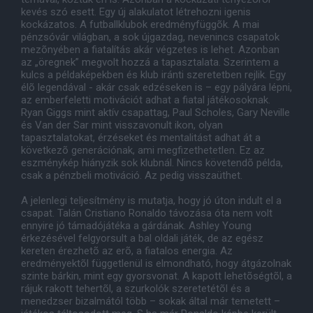
kevés szó esett. Egy új alakulatot létrehozni igenis
kockázatos. A futballklubok eredményfüggõk. A mai
pénzsóvár világban, a sok újgazdag, nevenincs csapatok
mezõnyében a fiatalítás akár végzetes is lehet. Azonban
az „öregnek” megvolt hozzá a tapasztalata. Szerintem a
kulcs a példaképekben és klub iránti szeretetben rejlik. Egy
élõ legendával - akár csak edzéseken is – egy pályára lépni,
az emberfeletti motivációt adhat a fiatal játékosoknak.
Ryan Giggs mint aktív csapattag, Paul Scholes, Gary Neville
és Van der Sar mint visszavonult ikon, olyan
tapasztalatokat, érzéseket és mentalitást adhat át a
következõ generációnak, ami megfizethetetlen. Ez az
eszménykép hiányzik sok klubnál. Nincs követendõ példa,
csak a pénzbeli motiváció. Az pedig visszaüthet.
A jelenlegi teljesítmény is mutatja, hogy jó úton indult el a
csapat. Talán Cristiano Ronaldo távozása óta nem volt
ennyire jó támadójátéka a gárdának. Ashley Young
érkezésével felgyorsult a bal oldali játék, de az egész
kereten érezhetõ az erõ, a fiatalos energia. Az
eredményektõl függetlenül is elmondható, hogy átgázolnak
szinte bárkin, mint egy gyorsvonat. A kapott lehetõségtõl, a
rájuk rakott tehertõl, a szurkolók szeretetétõl és a
menedzser bizalmától több – sokak által már temetett –