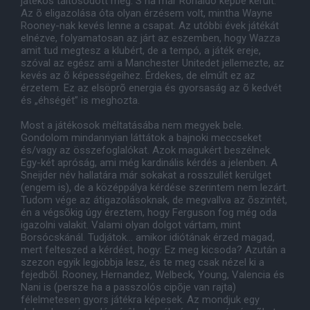
játékos táltosodott meg. S ha már Ronaldo képbe került.
Az õ eligazolása óta olyan érzésem volt, mintha Wayne
Rooney-nak kevés lenne a csapat. Az utóbbi évek játékát
elnézve, folyamatosan az járt az eszemben, hogy Wazza
amit tud megtesz a klubért, de a tempó, a játék ereje,
szóval az egész ami a Manchester Unitedet jellemezte, az
kevés az õ képességeihez. Érdekes, de elmúlt ez az
érzetem. Ez az elsöprõ energia és gyorsaság az õ kedvét
és „éhségét” is meghozta.
Most a játékosok méltatásába nem megyek bele.
Gondolom mindannyian láttátok a bajnoki meccseket
és/vagy az összefoglalókat. Azok magukért beszélnek.
Egy-két apróság, ami még kardinális kérdés a jelenben. A
Sneijder név hallatára már sokakat a rosszullét kerülget
(engem is), de a középpálya kérdése szerintem nem lezárt.
Tudom vége az átigazolásoknak, de megvallva az õszintét,
én a végsõkig úgy éreztem, hogy Ferguson fog még oda
igazolni valakit. Valami olyan dolgot vártam, mint
Borsócskánál. Tudjátok… amikor idiótának érzed magad,
mert felteszed a kérdést, hogy: Ez meg kicsoda? Azután a
szezon egyik legjobbja lesz, és te meg csak nézel ki a
fejedbõl. Rooney, Hernandez, Welbeck, Young, Valencia és
Nani is (persze ha a passzolós cipõje van rajta)
félelmetesen gyors játékra képesek. Az mondjuk egy