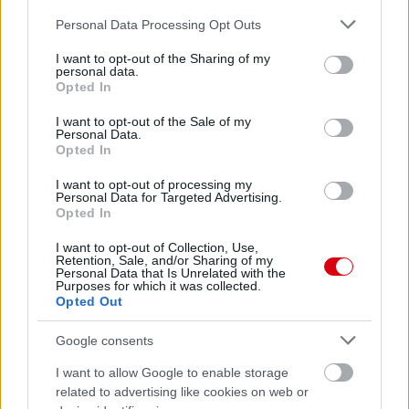
Please note that this website/app uses one or more Google
Personal Data Processing Opt Outs
services and may gather and store information including but
not limited to your visit or usage behaviour. You may click to
I want to opt-out of the Sharing of my
personal data.
grant or deny consent to Google and its third-party tags to
Opted In
use your data for below specified purposes in below Google
consent section.
I want to opt-out of the Sale of my
Personal Data.
Opted In
I want to opt-out of processing my
Personal Data for Targeted Advertising.
Opted In
I want to opt-out of Collection, Use,
Retention, Sale, and/or Sharing of my
Personal Data that Is Unrelated with the
Purposes for which it was collected.
Opted Out
Google consents
I want to allow Google to enable storage
related to advertising like cookies on web or