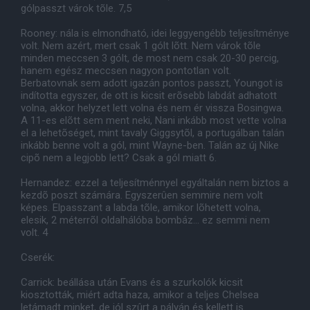
gólpasszt várok tõle. 7,5
Rooney: nála is elmondható, idei leggyengébb teljesítménye
volt. Nem azért, mert csak 1 gólt lõtt. Nem várok tõle
minden meccsen 3 gólt, de most nem csak 20-30 percig,
hanem egész meccsen nagyon pontotlan volt.
Berbatovnak sem adott igazán pontos passzt, Youngot is
indította egyszer, de ott is kicsit erõsebb labdát adhatott
volna, akkor helyzet lett volna és nem ér vissza Bosingwa.
A 11-es elõtt sem ment neki, Nani inkább most vette volna
el a lehetõséget, mint tavaly Giggsytõl, a portugálban talán
inkább benne volt a gól, mint Wayne-ben. Talán az új Nike
cipõ nem a legjobb lett? Csak a gól miatt 6.
Hernandez: ezzel a teljesítménnyel egyáltalán nem biztos a
kezdõ poszt számára. Egyszerûen semmire nem volt
képes. Elpasszant a labda tõle, amikor lõhetett volna,
elesik, 2 méterrõl oldalhálóba bombáz... ez semmi nem
volt. 4
Cserék:
Carrick: beállása után Evans és a szurkolók kicsit
kiosztották, miért adta haza, amikor a teljes Chelsea
letámadt minket, de jól szûrt a pályán és kellett is