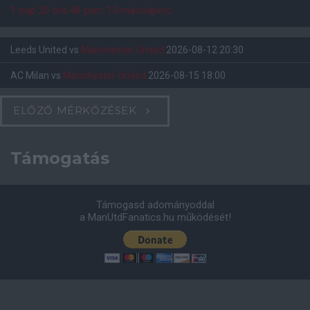
1 nap 20 óra 46 perc 15 másodperc
Leeds United
vs
Manchester United
2026-08-12 20:30
AC Milan
vs
Manchester United
2026-08-15 18:00
ELŐZŐ MÉRKŐZÉSEK
Támogatás
Támogasd adományoddal
a ManUtdFanatics.hu működését!