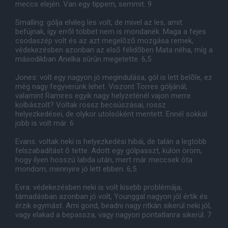
meccs elején. Van egy tippem, semmit. 9
Smalling: gólja elvileg les volt, de mivel az les, amit
befújnak, így errõl többet nem is mondanék. Maga a fejes
csodaszép volt és az azt megelõzõ mozgása remek,
védekezésben azonban az elsõ félidõben Mata néha, míg a
másodikban Anelka sûrûn megetette. 6,5
Jones: volt egy nagyon jó megindulása, gól is lett belõle, ez
még nagy fegyverünk lehet. Viszont Torres góljánál,
valamint Ramires egyik nagy helyzeténél vajon merre
kolbászolt? Voltak rossz becsúszásai, rossz
helyezkedései, de olykor utolsóként mentett. Ennél sokkal
jobb is volt már. 6
Evans: voltak neki is helyezkedési hibái, de talán a legtöbb
felszabadítást õ tette. Adott egy gólpasszt, külön öröm,
hogy ilyen hosszú labda után, mert már meccsek óta
mondom, mennyire jó lett ebben. 6,5
Evra: védekezésben neki is volt kisebb problémája,
támadásban azonban jó volt, Younggal nagyon jól értik és
érzik egymást. Ami gond, beadni nagy ritkán sikerül neki jól,
vagy elakad a bepassza, vagy nagyon pontatlanra sikerül. 7