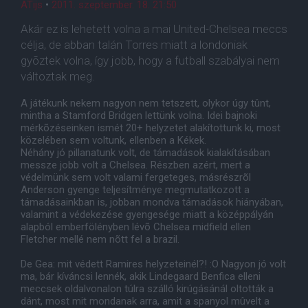
ATijs
•
2011. szeptember. 18. 21:50
Akár ez is lehetett volna a mai United-Chelsea meccs
célja, de abban talán Torres miatt a londoniak
gyõztek volna, így jobb, hogy a futball szabályai nem
változtak meg.
A játékunk nekem nagyon nem tetszett, olykor úgy tûnt,
mintha a Stamford Bridgen lettünk volna. Idei bajnoki
mérkõzéseinken ismét 20+ helyzetet alakítottunk ki, most
közelében sem voltunk, ellenben a Kékek.
Néhány jó pillanatunk volt, de támadások kialakításában
messze jobb volt a Chelsea. Részben azért, mert a
védelmünk sem volt valami fergeteges, másrészrõl
Anderson gyenge teljesítménye megmutatkozott a
támadásainkban is, jobban mondva támadások hiányában,
valamint a védekezése gyengesége miatt a középpályán
alapból emberfölényben lévõ Chelsea midfield ellen
Fletcher mellé nem nõtt fel a brazil.
De Gea: mit védett Ramires helyzeteinél?! :O Nagyon jó volt
ma, bár kíváncsi lennék, akik Lindegaard Benfica elleni
meccsek oldalvonalon túlra szálló kirúgásánál oltották a
dánt, most mit mondanak arra, amit a spanyol mûvelt a