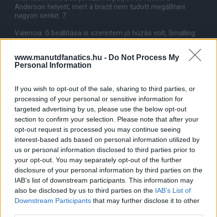
Anderson helyett, mert a brazil nem tudott megállítani
nagyon senkit. 7
Valencia: õ beállítása is szerintem jó húzás volt, Smalling
(bár sérülés miatt), de nagyon nem tudta tartani Anelkát,
Vale viszont biztos volt jobb bekként is. 6,5
www.manutdfanatics.hu -
Do Not Process My
Personal Information
Berbatov: csoda, hogy Fergie õt küldte be. Alig volt ideje,
mégis 13 perc alatt majdnem annyi passzt adott (mind
pontos), mint Hernandez 77 perc alatt. A helyzetért kár,
If you wish to opt-out of the sale, sharing to third parties, or
talán nagy lökést adott volna neki.
processing of your personal or sensitive information for
targeted advertising by us, please use the below opt-out
De ha a címet nézzük, akkor a meccs embere:
section to confirm your selection. Please note that after your
opt-out request is processed you may continue seeing
interest-based ads based on personal information utilized by
50 millió font és 5 méterrõl üres kapu is kevés neki!
us or personal information disclosed to third parties prior to
your opt-out. You may separately opt-out of the further
disclosure of your personal information by third parties on the
IAB’s list of downstream participants. This information may
also be disclosed by us to third parties on the
IAB’s List of
Downstream Participants
that may further disclose it to other
third parties.