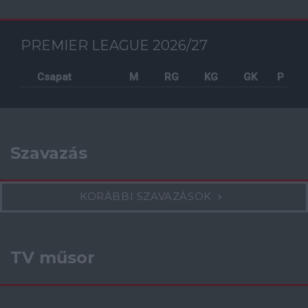
PREMIER LEAGUE 2026/27
Csapat
M
RG
KG
GK
P
Szavazás
KORÁBBI SZAVAZÁSOK
TV műsor