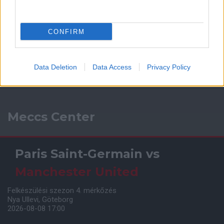
CONFIRM
Data Deletion
Data Access
Privacy Policy
Meccs Center
Paris Saint-Germain
vs
Manchester United
Felkészülési szezon 4. mérkőzés
Nya Ullevi, Göteborg
2026-08-08 17:00