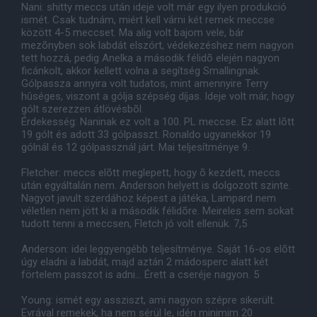
Nani: shitty meccs után ideje volt már egy ilyen produkció
ismét. Csak tudnám, miért kell várni két remek meccse
között 4-5 meccset. Ma alig volt bajom vele, bár
mezõnyben sok labdát elszórt, védekezéshez nem nagyon
tett hozzá, pedig Anelka a második félidõ elején nagyon
ficánkolt, akkor kellett volna a segítség Smallingnak.
Gólpassza annyira volt tudatos, mint amennyire Terry
hûséges, viszont a gólja szépség díjas. Ideje volt már, hogy
gólt szerezzen átlövésbõl.
Érdekesség: Naninak ez volt a 100. PL meccse. Ez alatt lõtt
19 gólt és adott 33 gólpasszt. Ronaldo ugyanekkor 19
gólnál és 12 gólpassznál járt. Mai teljesítménye 9.
Fletcher: meccs elõtt meglepett, hogy õ kezdett, meccs
után egyáltalán nem. Anderson helyett is dolgozott szinte.
Nagyot javult szerdához képest a játéka, Lampard nem
véletlen nem jött ki a második félidõre. Meireles sem sokat
tudott tenni a meccsen, Fletch jó volt ellenük. 7,5
Anderson: idei leggyengébb teljesítménye. Saját 16-os elõtt
úgy eladni a labdát, majd aztán 2 mádosperc alatt két
förtelem passzot is adni... Érett a cseréje nagyon. 5
Young: ismét egy assziszt, ami nagyon szépre sikerült.
Evrával remekek, ha nem sérül le, idén minimim 20