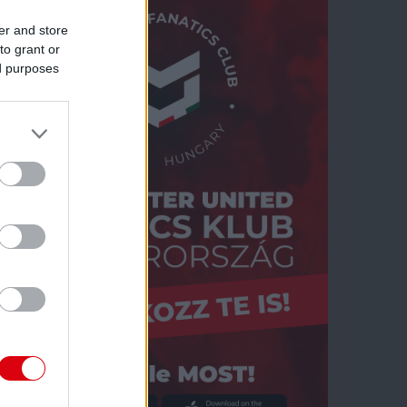
er and store
to grant or
ed purposes