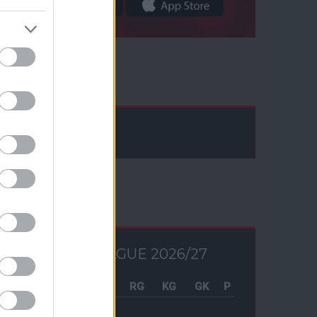
Facebook
Tabella
PREMIER LEAGUE 2026/27
Csapat
M
RG
KG
GK
P