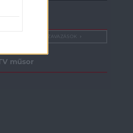
Szavazás
KORÁBBI SZAVAZÁSOK
TV műsor