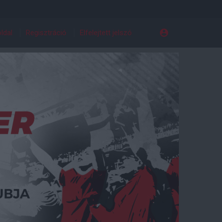
ldal
Regisztráció
Elfelejtett jelszó