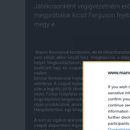
Játékosonként végigvezetném erõs
megpróbálok kicsit Ferguson fejéb
megy-e.
Wayne Rooneyval kezdeném, aki kirobbanthatatlan 
nem sérült, akkor kezdõ lesz. Világklasszis, a vil
helyét. Megkockáztatom, hogy a következõ aranylab
zselézett hajú, ex-csapattárs Cristiano „celeb” Ro
www.manut
mellett.
Dimitar Berbatovval folytatnám, talán õ osztja me
véletlenül. A csapat legtechnikásabb játékosa (mo
If you wish 
után a legjobb, jól lõ távolról, közelrõl, erõs, la
sensitive in
nézni. Fizikai felépítése miatt lomha, befejezõ csa
hogy képtelen kiegyensúlyozott teljesítményre, ha
confirm you
olyan produkcióval, amire a világon nem sokan le
continue se
Hangulatember, egy kihagyott ziccer megpecsételh
information 
further disc
A sort az egykori aranylabdással, Micheal Owenne
participants
csapat alapembere legyen. Brutális befejezõ csatár
Downstream 