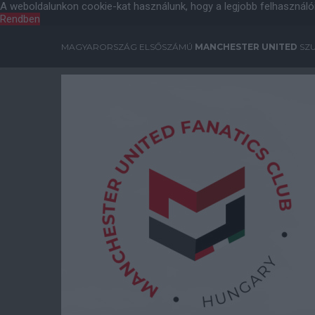
A weboldalunkon cookie-kat használunk, hogy a legjobb felhasználó
Rendben
MAGYARORSZÁG ELSŐSZÁMÚ
MANCHESTER UNITED
SZU