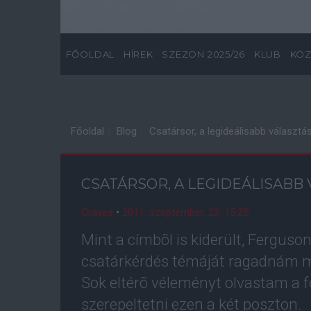
FŐOLDAL
HÍREK
SZEZON 2025/26
KLUB
KÖZ
Főoldal
Blog
Csatársor, a legideálisabb választá
CSATÁRSOR, A LEGIDEÁLISABB
Graves
•
2011. szeptember. 23. 15:25
Mint a címbõl is kiderült, Ferguso
csatárkérdés témáját ragadnám m
Sok eltérõ véleményt olvastam a f
szerepeltetni ezen a két poszton.