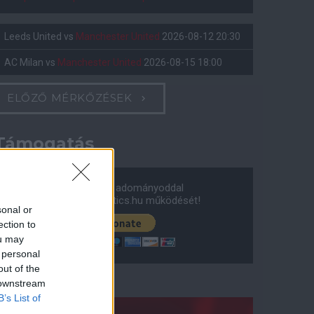
Leeds United
vs
Manchester United
2026-08-12 20:30
AC Milan
vs
Manchester United
2026-08-15 18:00
ELŐZŐ MÉRKŐZÉSEK
Támogatás
Támogasd adományoddal
a ManUtdFanatics.hu működését!
sonal or
ection to
ou may
 personal
out of the
 downstream
B’s List of