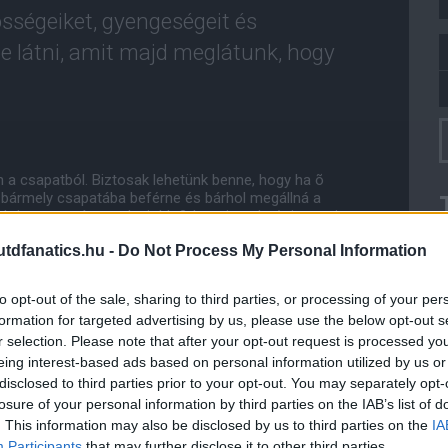
ségeiket, gyengeségeit és
e látni, amit majd meglátunk, hogy
a csapatból. Biztosak lehetünk benne, hogy ha õ
ág bármely csapatába beférne és bárhol megállná a
da szavazáson a legjobb 3-ban tiszteletét is teszi, a
naldo és mindenki kedvence Lionel „kertitörpe” Messi
dfanatics.hu -
Do Not Process My Personal Information
g leginkább a United szurkolók véleményét, nem
ndhatni végletekig képzett), passzjátékban Rooney
to opt-out of the sale, sharing to third parties, or processing of your per
bdatartása kiváló, játékát sokszor élményszámba megy
formation for targeted advertising by us, please use the below opt-out s
tárként hajlamos elaludni lesen, de legnagyobb hibája,
jlamos 3 meccsekre eltûnni, utána meg elõrukkol egy
r selection. Please note that after your opt-out request is processed y
nnének képesek még a szûk elitbõl sem.
eing interest-based ads based on personal information utilized by us or
eti az egész meccsen nyújtott teljesítményét.
disclosed to third parties prior to your opt-out. You may separately opt-
losure of your personal information by third parties on the IAB’s list of
l folytatnám. Benne minden meg van, hogy egy nagy
. This information may also be disclosed by us to third parties on the
IA
, amit mi sem bizonyít jobban, hogy jelenleg õ
Participants
that may further disclose it to other third parties.