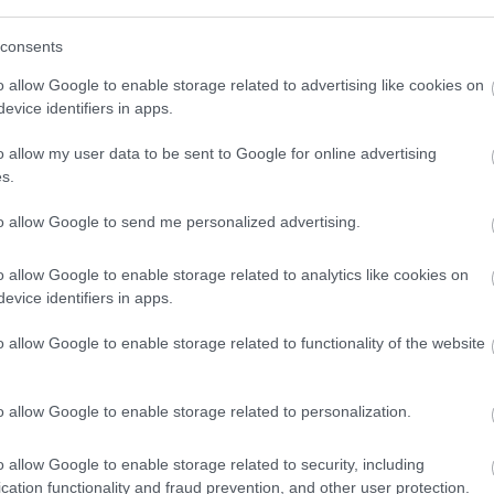
emelkedett botladozásai mosolyt csalnak az arcomra.
talán egyszer még jó eséllyel pályázna a kezdõ
illa helyezkedni nem tud, lassú és a Sampdoriából is
consents
mával.
o allow Google to enable storage related to advertising like cookies on
ngeteg gyors mozgás, ami a legtöbb ellenfél számára
evice identifiers in apps.
ani, Rooney, Cleverley, Welbeck, Anderson mind gyors,
maradunk, akkor érzésem szerint Ferguson nem fog
o allow my user data to be sent to Google for online advertising
életes csereopció döntetlen, hátrány esetén, õ ezt
s.
en is látom padról beállni, mint kezdõként. Elõnynél
ontrúgásnál, labdatartása pedig kiváló ezekre az
to allow Google to send me personalized advertising.
semmi baj, de minden ellenfél más és más. A mester
o allow Google to enable storage related to analytics like cookies on
ldául a soron következõ meccsen nagyon jól jönne
evice identifiers in apps.
en esetben meghálálja, ha a csapatba kerülhet, róla
gy bajnokira Rooney is nyugodtan helyet foglalhatna
o allow Google to enable storage related to functionality of the website
o allow Google to enable storage related to personalization.
o allow Google to enable storage related to security, including
cation functionality and fraud prevention, and other user protection.