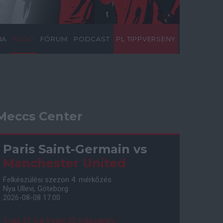
IA
BLOG
FÓRUM
PODCAST
PL TIPPVERSENY
Meccs Center
Paris Saint-Germain
vs
Manchester United
Felkészülési szezon 4. mérkőzés
Nya Ullevi, Göteborg
2026-08-08 17:00
1 nap 21 óra 9 perc 31 másodperc