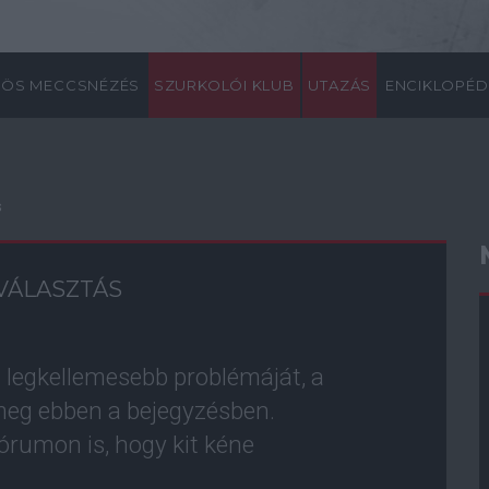
ÖS MECCSNÉZÉS
SZURKOLÓI KLUB
UTAZÁS
ENCIKLOPÉD
s
 VÁLASZTÁS
n legkellemesebb problémáját, a
eg ebben a bejegyzésben.
órumon is, hogy kit kéne