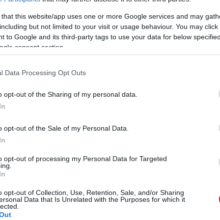
nál(érdekességként említeném, hogy ezt a rekordot a
 akkoriban a Raul-Ronaldo páros megbonthatatlan volt).
 that this website/app uses one or more Google services and may gath
nne a favorit, de képességei ellenére már sosem lesz
including but not limited to your visit or usage behaviour. You may click 
son nem fog csapatot építeni, ez tény és ezt az
 to Google and its third-party tags to use your data for below specifi
ogle consent section.
gie annál szívesebben építene, õ nem más, mint Danny
ndben nyújtott meggyõzõ teljesítményét mi sem
rtotta volna (állítólag felmerült, hogy Henderson
l Data Processing Opt Outs
jtanék a skót edzõlegenda jó döntése elõtt, hogy ez
o opt-out of the Sharing of my personal data.
l, a látottak alapján helyzetkihasználása is nagyon jó és
In
egalábbis én minden egyes labdaérintésén ezt érzem.
benne van. Jövõ embere.
o opt-out of the Sale of my Personal Data.
r Hernandez. Az elsõ évében fantasztikus volt amit
In
. Legnagyobb erõssége a 16-oson belüli félelmetesen
 lekövetni), rendkívül jól érkezik a beadásokra, ebben
to opt-out of processing my Personal Data for Targeted
lni és ezeket rendre értékesíti.
ing.
gyon gyatra, habár tavalyhoz képest már fejlõdött, ez
In
o opt-out of Collection, Use, Retention, Sale, and/or Sharing
éget kaptak nem régiben. Mame Biram Diuofra nem sok
ersonal Data that Is Unrelated with the Purposes for which it
, ezt abból is gondolom, hogy kölcsönjátéka során
lected.
átékossá kinõnie magát. Nem tartom kifejezetten
Out