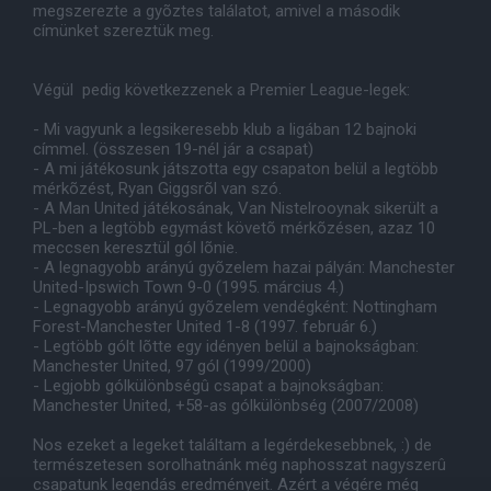
megszerezte a gyõztes találatot, amivel a második
címünket szereztük meg.
Végül pedig következzenek a Premier League-legek:
- Mi vagyunk a legsikeresebb klub a ligában 12 bajnoki
címmel. (összesen 19-nél jár a csapat)
- A mi játékosunk játszotta egy csapaton belül a legtöbb
mérkõzést, Ryan Giggsrõl van szó.
- A Man United játékosának, Van Nistelrooynak sikerült a
PL-ben a legtöbb egymást követõ mérkõzésen, azaz 10
meccsen keresztül gól lõnie.
- A legnagyobb arányú gyõzelem hazai pályán: Manchester
United-Ipswich Town 9-0 (1995. március 4.)
- Legnagyobb arányú gyõzelem vendégként: Nottingham
Forest-Manchester United 1-8 (1997. február 6.)
- Legtöbb gólt lõtte egy idényen belül a bajnokságban:
Manchester United, 97 gól (1999/2000)
- Legjobb gólkülönbségû csapat a bajnokságban:
Manchester United, +58-as gólkülönbség (2007/2008)
Nos ezeket a legeket találtam a legérdekesebbnek, :) de
természetesen sorolhatnánk még naphosszat nagyszerû
csapatunk legendás eredményeit. Azért a végére még