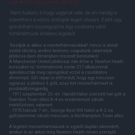
angel
•
2011. szeptember. 29. 09:23
Nem tudom, ti hogy vagytok vele, de én mindig is
szerettem a vörös ördögök legeit olvasni. Ezért úgy
gondoltam összegyûjtök egy csokorra valót
történelmünk érdekes legeibõl.
Kezdjük is akkor a mesterhármasokkal! /nincs is annál
szebb látvány, amikor kedvenc csapatunk valamelyik
játékosa ilyen élményben részesít bennünket/
A Manchester United játékosai /ide értve a Newton Heath
korszakot is/ történelmünk során 217 alkalommal
ajándékozták meg rajongóikat ezzel a csodálatos
élménnyel. Sõt olyan is elõfordult, hogy egy meccsen
ugyanaz a játékos 6 gólt, azaz két mesterhármast is
produkált,mégpedig:
- 1911.szeptember 25.-én Harold Halse szerzett hat gólt a
Swindon Town elleni 8-4-es eredménnyel záruló
mérkõzésen, valamint
- 1970.február 7-én , George Best lõtt hatot a 8-2-es
gyõzelemmel záruló meccsen, a Northampton Town ellen.
A legelsõ mesterhármasunk is egybõl duplán sikeredett,
amikor is az akkor még Newton Heath néven szereplõ