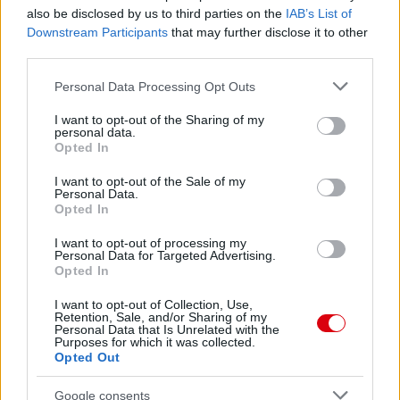
also be disclosed by us to third parties on the
IAB’s List of
Downstream Participants
that may further disclose it to other
third parties.
Please note that this website/app uses one or more Google
Personal Data Processing Opt Outs
services and may gather and store information including but
not limited to your visit or usage behaviour. You may click to
I want to opt-out of the Sharing of my
personal data.
grant or deny consent to Google and its third-party tags to
Opted In
use your data for below specified purposes in below Google
consent section.
I want to opt-out of the Sale of my
Personal Data.
Opted In
I want to opt-out of processing my
Personal Data for Targeted Advertising.
Opted In
I want to opt-out of Collection, Use,
Retention, Sale, and/or Sharing of my
Personal Data that Is Unrelated with the
Purposes for which it was collected.
Opted Out
Google consents