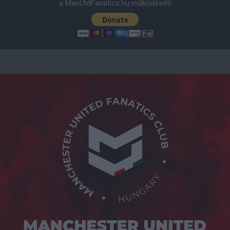
a ManUtdFanatics.hu működését!