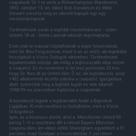
csapatunk 10-1 re verte a Wolverhampton Wandererst
1892. október 15.-én. Ekkor Bob Donaldson és Willie
Stewart sorozta meg az ellenfél kapuját egy-egy
mesterhármassal.
Történelmünk során a legtöbb mesterhármast - szám
szerint 18-at - Denis Lawnak sikerült végrehajtania.
Ezek után ki mással folytathatnák a legek felsorolását,
mint Sir Alex Fergusonnal, mivel õ az az edzõ, aki leginkább
hozzájárult a Vörös Ördögök sikereihez. Történelmünk
legsikeresebb edzõje, aki eddig a leghosszabb ideje vezeti
a csapatot. Ez év november 6-án lesz pontosan 25 éve,
hogy Sir Alex áll az United élén. Õ az, aki legtöbbször, azaz
1402 alkalommal vezette pályára a csapatot. Igazgatása
alatt szereztük meg a legtöbb kupát és vele sikerült
1998/99-es szezonban tripláznia a csapatnak.
A következõ legünk a legdrámaibb finálé a Bajnokok
Ligájában. Ki más nevéhez is fûzõdhetne, mint a Vörös
Ördögökhöz.
Igen, az a bizonyos döntõ, ahol a Manchester United 90
percig 1–0-s vesztésre állt a német Bayern München
csapata ellen, ám ekkor elõbb Sheringham egyenlített a 91.
percben, majd Solskjær a hosszabbítás 3. percében