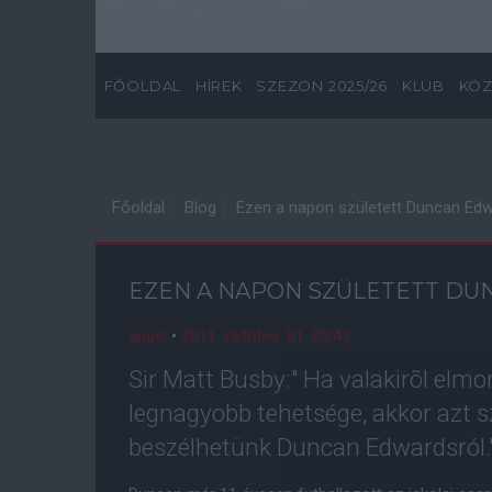
FŐOLDAL
HÍREK
SZEZON 2025/26
KLUB
KÖZ
Főoldal
Blog
Ezen a napon született Duncan Ed
EZEN A NAPON SZÜLETETT D
angel
•
2011. október. 01. 09:41
Sir Matt Busby:" Ha valakirõl elmo
legnagyobb tehetsége, akkor azt s
beszélhetünk Duncan Edwardsról.