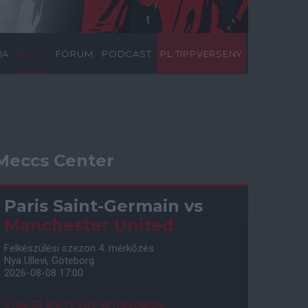
IA
BLOG
FÓRUM
PODCAST
PL TIPPVERSENY
Meccs Center
Paris Saint-Germain
vs
Manchester United
Felkészülési szezon 4. mérkőzés
Nya Ullevi, Göteborg
2026-08-08 17:00
0 nap 22 óra 11 perc 47 másodperc