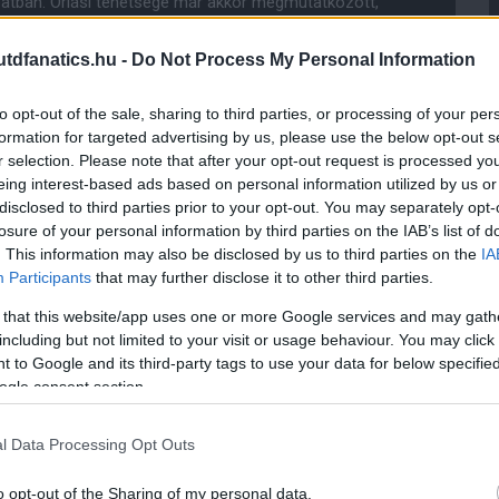
patban. Óriási tehetsége már akkor megmutatkozott,
totta társait a legjobb trükkökre. Szervezte a játékot
tját és azt mondta Duncanról: "Épp most találtam meg a
dfanatics.hu -
Do Not Process My Personal Information
ai esszét "Játszani a Wembleyben" címmel. Kívánsága
ent gyepen 1951. áprilisában, egy nemzetközi iskolai
to opt-out of the sale, sharing to third parties, or processing of your per
formation for targeted advertising by us, please use the below opt-out s
átékával. Egy megfigyelõ azt mondta róla: "Van
r selection. Please note that after your opt-out request is processed y
eing interest-based ads based on personal information utilized by us or
 Albion és a Birmingham City is vágyakozott az
disclosed to third parties prior to your opt-out. You may separately opt-
by személyes látogatást tett az amatõr klubban és
losure of your personal information by third parties on the IAB’s list of
hester United a világ legnagyobb klubja, bármit
. This information may also be disclosed by us to third parties on the
IA
Participants
that may further disclose it to other third parties.
s nem tudott drága játékosokat vásárolni. Busby és
 that this website/app uses one or more Google services and may gath
l és nevelik ki a jövõ csillagait. Duncan
including but not limited to your visit or usage behaviour. You may click 
 Õ volt az elsõ játékos Angliában, akinek a nevével
vételhez segíthette a klubbot.
 to Google and its third-party tags to use your data for below specifi
ogle consent section.
olt, így ráragasztották a "Manboy" becenevet.
atkozhatott a Football League-ben 1953. április 4-én
zerzõdést írt alá a 17. születésnapján, s az 1953/54-
l Data Processing Opt Outs
 hátvédként számítottak rá, de bármely poszton képes
ki magából száz százaléknál kevesebbet. A pályán
o opt-out of the Sharing of my personal data.