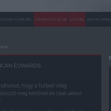
ÖS MECCSNÉZÉS
SZURKOLÓI KLUB
UTAZÁS
ENCIKLOPÉD
wards
UNCAN EDWARDS
ndhatod, hogy a futball világ
zorozd meg kettõvel és csak akkor
"