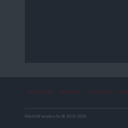
Impresszum
Kapcsolat
Szerzői jog
Adat
ManUtdFanatics.hu © 2010-2026