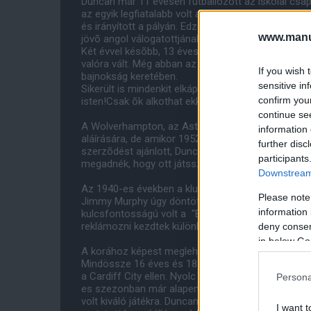
Duncan már 11 évesen futballozott az iskolai csa
az egyik legfiatalabb volt a csapatban, mégis õ taní
és irányított a pályán. Edzõje felhívta egyik bará
www.manut
jövõ angol válogatottjának legnagyobb játékosát."
Két évvel késõbb, 13 évesen Duncan írt egy iskol
valóra vált. Még abban az évben ott állhatott a sz
If you wish 
bajnokság keretében.
sensitive in
Sikerült is mindenkit elkápráztatnia fantasztikus j
confirm you
isten!Csak õk alkothat ekkora tehetséget."
continue se
A Wolverhampton, az Aston Villa, a West Bromwich
information 
aláírására, de amikor 1952. május 31-én Matt Bus
further disc
szerzõdést ajánlott, Duncan ezt válaszolta:"A Manc
participants
megadnék, hogy ott játsszam."
Downstream 
Az 1940-es években a klub súlyosan eladósodott é
Please note
Jimmy Murphy úgy döntöttek, saját maguk kutatják fe
information 
kulcsfontosságú volt a "Busby Babes" rendszerben.
reklámozni kezdtek különbözõ cégek és ezzel is be
deny consent
in below Go
A korához képest meglehetõsen nagydarab ember v
Mindössze 16 éves és 185 napos volt, mikor bemut
a Cardiff City ellen. Nyolc hónappal késõbb profi s
Persona
es szezonban már alapember volt. Elsõsorban bal
volt kiváló játékra. Duncan Edwards sosem adott 
I want t