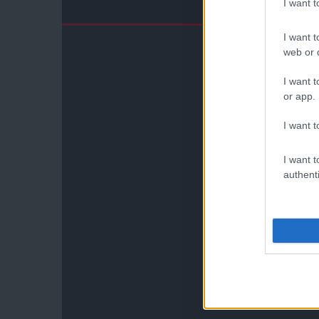
I want 
I want t
web or d
I want t
or app.
I want t
I want t
authenti