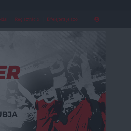
ldal
Regisztráció
Elfelejtett jelszó