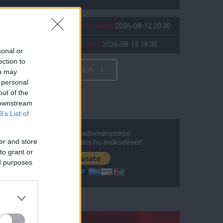
Leeds United
vs
Manchester United
2026-08-12 20:30
AC Milan
vs
Manchester United
2026-08-15 18:00
sonal or
ection to
ELŐZŐ MÉRKŐZÉSEK
ou may
 personal
out of the
Támogatás
 downstream
B’s List of
Támogasd adományoddal
er and store
a ManUtdFanatics.hu működését!
to grant or
ed purposes