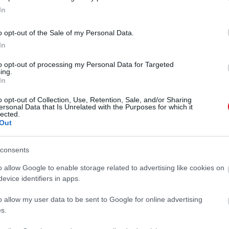
sség iránti elkötelezettségével az életben.
In
ett véget. Mindössze 4 év 8 hónapig ragyoghatott
alesetet szenvedett. Összeesett tüdõ, vese sérülés,
 combok és súlyos belsõ sérülés volt a diagnózis. A
o opt-out of the Sale of my Personal Data.
l 1958. február 21-én belehalt sérüléseibe.
In
5000 ember állt némán a szakadó esõben.
to opt-out of processing my Personal Data for Targeted
ing.
afutása alatt nyújthatott - hagyott az utókorra egy
In
jelent meg, Tackle Soccer This Way címmel, ez
o opt-out of Collection, Use, Retention, Sale, and/or Sharing
ersonal Data that Is Unrelated with the Purposes for which it
 fotó Dudleyrõl, még most is elakad a lélegzetem, ha
lected.
t nagyszerû ember, igazi jó barát, szerény és
Out
 csapatért, amit ember tehet. Fényes karrier,
y játékos! Tehetsége úgy tündökölt, mint a
lt, és még ma is az õ elvesztését a legnehezebb
consents
o allow Google to enable storage related to advertising like cookies on
evice identifiers in apps.
o allow my user data to be sent to Google for online advertising
s.