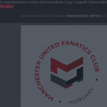
A weboldalunkon cookie-kat használunk, hogy a legjobb felhasználó
Rendben
MAGYARORSZÁG ELSŐSZÁMÚ
MANCHESTER UNITED
SZU