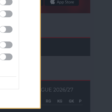
Facebook
Tabella
PREMIER LEAGUE 2026/27
Csapat
M
RG
KG
GK
P