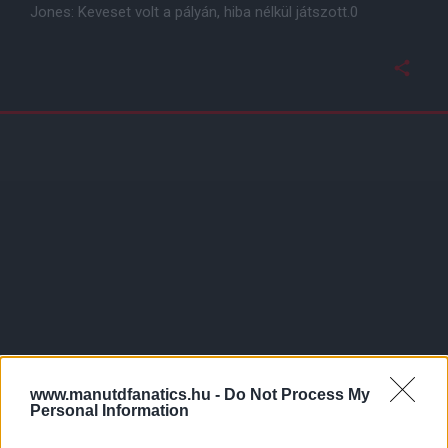
Jones: Keveset volt a pályán, hiba nélkül játszott.0
www.manutdfanatics.hu -
Do Not Process My
Personal Information