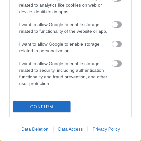
Manchester United
related to analytics like cookies on web or
device identifiers in apps.
Felkészülési szezon 4. mérkőzés
Nya Ullevi, Göteborg
I want to allow Google to enable storage
2026-08-08 17:00
related to functionality of the website or app.
I want to allow Google to enable storage
related to personalization.
Leeds United
vs
Manchester United
2026-08-12 20:30
I want to allow Google to enable storage
AC Milan
vs
Manchester United
2026-08-15 18:00
related to security, including authentication
functionality and fraud prevention, and other
ELŐZŐ MÉRKŐZÉSEK
user protection.
Támogatás
CONFIRM
Támogasd adományoddal
Data Deletion
Data Access
Privacy Policy
a ManUtdFanatics.hu működését!