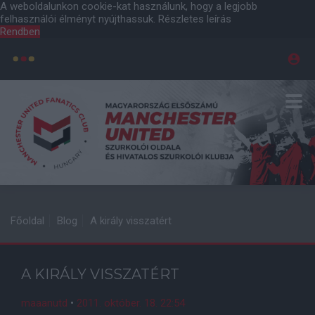
A weboldalunkon cookie-kat használunk, hogy a legjobb
felhasználói élményt nyújthassuk.
Részletes leírás
Rendben
Főoldal
Blog
A király visszatért
A KIRÁLY VISSZATÉRT
maaanutd
•
2011. október. 18. 22:54