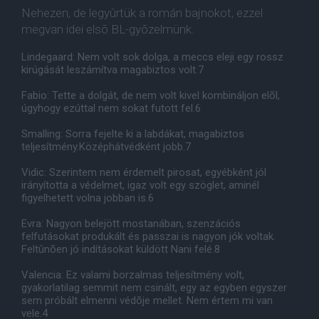
Nehezen, de legyûrtük a román bajnokot, ezzel
megvan idei elsõ BL-gyõzelmünk.
Lindegaard: Nem volt sok dolga, a meccs eleji egy rossz
kirúgását leszámítva magabiztos volt.7
Fabio: Tette a dolgát, de nem volt kivel kombináljon elõl,
úgyhogy ezúttal nem sokat futott fel.6
Smalling: Sorra fejelte ki a labdákat, magabiztos
teljesítmény.Középhátvédként jobb.7
Vidic: Szerintem nem érdemelt pirosat, egyébként jól
irányította a védelmet, igaz volt egy szöglet, aminél
figyelhetett volna jobban is.6
Evra: Nagyon belejött mostanában, szenzációs
felfutásokat produkált és passzai is nagyon jók voltak.
Feltûnõen jó indításokat küldött Nani felé.8
Valencia: Ez valami borzalmas teljesítmény volt,
gyakorlatilag semmit nem csinált, egy az egyben egyszer
sem próbált elmenni védõje mellet. Nem értem mi van
vele.4