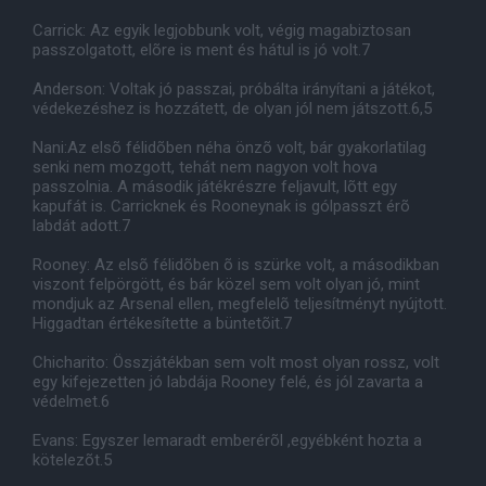
Carrick: Az egyik legjobbunk volt, végig magabiztosan
passzolgatott, elõre is ment és hátul is jó volt.7
Anderson: Voltak jó passzai, próbálta irányítani a játékot,
védekezéshez is hozzátett, de olyan jól nem játszott.6,5
Nani:Az elsõ félidõben néha önzõ volt, bár gyakorlatilag
senki nem mozgott, tehát nem nagyon volt hova
passzolnia. A második játékrészre feljavult, lõtt egy
kapufát is. Carricknek és Rooneynak is gólpasszt érõ
labdát adott.7
Rooney: Az elsõ félidõben õ is szürke volt, a másodikban
viszont felpörgött, és bár közel sem volt olyan jó, mint
mondjuk az Arsenal ellen, megfelelõ teljesítményt nyújtott.
Higgadtan értékesítette a büntetõit.7
Chicharito: Összjátékban sem volt most olyan rossz, volt
egy kifejezetten jó labdája Rooney felé, és jól zavarta a
védelmet.6
Evans: Egyszer lemaradt emberérõl ,egyébként hozta a
kötelezõt.5