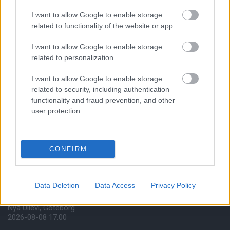
I want to allow Google to enable storage
related to functionality of the website or app.
I want to allow Google to enable storage
related to personalization.
I want to allow Google to enable storage
related to security, including authentication
functionality and fraud prevention, and other
user protection.
Meccs Center
CONFIRM
Paris Saint-Germain
vs
Manchester United
Data Deletion
Data Access
Privacy Policy
Felkészülési szezon 4. mérkőzés
Nya Ullevi, Göteborg
2026-08-08 17:00