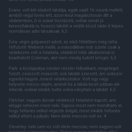
Evans: volt két eladott labdája, egyik saját 16-osunk mellett,
amibõl végül lövés lett, azon kívül magabiztosan állt a
védelemben, õ is sokat tisztázott, voltak ismát jó
keresztlabdái is, hosszú labdát a védõk közül talán õ képes
normálisan adni társaknak. 6,5
Evra: végre gólpasszt adott, az elsõ félidõben még néha
felfutottt Welbeck mellé, a másodikban már szinte csak a
védekezés volt a feladata, oldaláról több alkalommal is
beadhatott Coleman, akit nem mindig tudott lefogni. 6,5
Park: a középpálya minden részén felbukkant, rengeteget
futott, csúszott-mászott, sok labdát szerzett, ám sokszor
egyedül hagyta Jonest védekezéskor. Volt egy nagy
helyzete meccs elején, aminél ha a labda kicsit jobban elé
érkezik, sokkal inkább tudta volna irányítani a labdát. 6,5
Fletcher: nagyon durván védekezõ feladatot kapott, ami
eléggé nehezen ment neki. Sajnos most nem mondható el,
hogy feltünés nélkül végezte dolgát, most inkább feltünés
nélkül eltûnt a pályán. Nem élete meccse volt ez. 4
Cleverley: neki sem ez volt élete meccse, nem nagyon volt