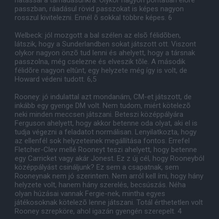
hatással a támadásunkra. Olykor nagyon pontatlan elõre
passzban, ráadásul rövid passzokat is képes nagyon
rosszul kivitelezni. Ennél õ sokkal többre képes. 6
Welbeck: jól mozgott a bal szélen az elsõ félidõben,
látszik, hogy a Sunderlandben sokat játszott ott. Viszont
olykor nagyon önzõ tud lenni és ahelyett, hogy a társnak
passzolna, még cselezne és elveszik tõle. A második
félidõre nagyon eltûnt, egy helyzete még így is volt, de
Howard védeni tudott. 6,5
Rooney: jó indulattal azt mondanám, CM-et játszott, de
inkább egy gyenge DM volt. Nem tudom, miért kötelezõ
neki minden meccsen játszani. Beteszi középpályára
Ferguson ahelyett, hogy akkor betenne oda olyat, aki el is
tudja végezni a feladatot normálisan. Lenyilatkozta, hogy
az ellenfél sok helyzeteinek megállítása fontos. Errefel
Fletcher-Clev mellé Rooneyt teszi ahelyett, hogy betenne
egy Carricket vagy akár Jonest. Ez z új cél, hogy Rooneyból
középpályást csináljunk? Ez sem a csapatnak, sem
Rooneynak nem jó szerintem. Nem arról kell írni, hogy hány
helyzete volt, hanem hány szerelés, becsúszás. Néha
olyan húzásai vannak Fergie-nek, mintha egyes
játékosoknak kötelezõ lenne játszani. Totál érthetetlen volt
Rooney szrepköre, ahol igazán gyengén szerepelt. 4