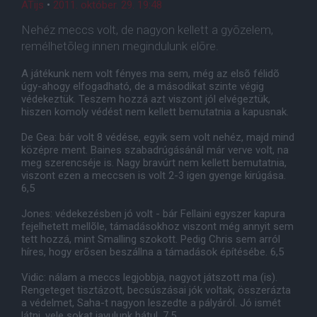
ATijs
•
2011. október. 29. 19:48
Nehéz meccs volt, de nagyon kellett a gyõzelem,
remélhetõleg innen megindulunk elõre.
A játékunk nem volt fényes ma sem, még az elsõ félidõ
úgy-ahogy elfogadható, de a másodikat szinte végig
védekeztük. Teszem hozzá azt viszont jól elvégeztük,
hiszen komoly védést nem kellett bemutatnia a kapusnak.
De Gea: bár volt 8 védése, egyik sem volt nehéz, majd mind
középre ment. Baines szabadrúgásánál már verve volt, na
meg szerencséje is. Nagy bravúrt nem kellett bemutatnia,
viszont ezen a meccsen is volt 2-3 igen gyenge kirúgása.
6,5
Jones: védekezésben jó volt - bár Fellaini egyszer kapura
fejelhetett mellõle, támadásokhoz viszont még annyit sem
tett hozzá, mint Smalling szokott. Pedig Chris sem arról
híres, hogy erõsen beszállna a támadások építésébe. 6,5
Vidic: nálam a meccs legjobbja, nagyot játszott ma (is).
Rengeteget tisztázott, becsúszásai jók voltak, összerázta
a védelmet, Saha-t nagyon leszedte a pályáról. Jó ismét
látni, vele sokat javulunk hátul. 7,5