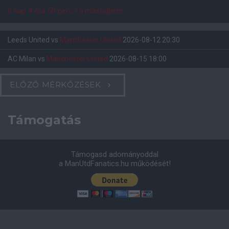
0 nap 4 óra 50 perc 14 másodperc
Leeds United
vs
Manchester United
2026-08-12 20:30
AC Milan
vs
Manchester United
2026-08-15 18:00
ELŐZŐ MÉRKŐZÉSEK
Támogatás
Támogasd adományoddal
a ManUtdFanatics.hu működését!