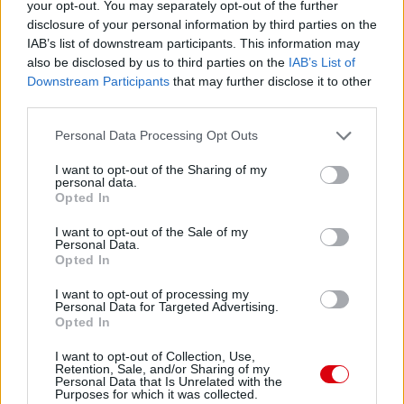
your opt-out. You may separately opt-out of the further
1v1-ben viszi a kapusra a labdát, benéz középre, sehol
senki és oda passzol? Nem véletlenül nem volt bent senki.
disclosure of your personal information by third parties on the
Rooney sem úgy sprintelt elõre, mint jellemzõ volt rá, mert
IAB’s list of downstream participants. This information may
valószínû õ is úgy gondolta, Chicharito onnan megoldja. Ha
also be disclosed by us to third parties on the
IAB’s List of
Sinclairnél torresi magasságokat említettem, itt is meg kell
Downstream Participants
that may further disclose it to other
említeni, mert ez is olyasmi volt annyi különbséggel, hogy
third parties.
ráadásul Javier bûn rossz döntést hozott. Ha kapura lõ és
nem gól, azt mondom oké, benne van. De az, hogy benéz
Please note that this website/app uses one or more Google
Personal Data Processing Opt Outs
középre, nem lát senkit és mégis beteszi, az csak az õ
services and may gather and store information including but
hibája volt.
not limited to your visit or usage behaviour. You may click to
I want to opt-out of the Sharing of my
Másik esetnél Rooney jobbról a meccs talán legszebb
personal data.
labdáját tette neki kiváló ütemben, totál pontosan, amit
grant or deny consent to Google and its third-party tags to
Opted In
képtelen volt átvenni a mexikói, pedig kapuval szemben
use your data for below specified purposes in below Google
volt, védõ mögötte, a helyzet oda.
consent section.
I want to opt-out of the Sale of my
Felõlem ívelgessünk fel labdákat, nekem azzal sincs
Personal Data.
bajom, csak akkor jó lenne fejleszteni Javiert, mert jelenleg
Opted In
ehhez õ édes kevés. Csak a gólja miatt 6. (passz: 18 jó, 5
rossz, 78%)
I want to opt-out of processing my
Personal Data for Targeted Advertising.
Opted In
Cserék:
I want to opt-out of Collection, Use,
Fabio: nagyon pörgött a srác, kicsit többet lehetne
Retention, Sale, and/or Sharing of my
játszatni, érezze Evra is, hogy van a posztján
Personal Data that Is Unrelated with the
Purposes for which it was collected.
versenyhelyzet. 6,5