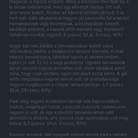
magasan a meccs embere. Abba a bizonyos Red Wall-ba õ
is simán beletartozik, mint egy elõretolt bástya. Ott volt,
ahol lennie kellett. Amikor az ellenfél térfelén jártunk, õ is
fent volt, több alkalommal nagyon jól passzolta fel a labdát
Hernandeznek vagy Rooneynak, a középpályán szerelt,
labdákat szerzett, a kapunk elõtt mentett vagy tisztázott.
Hatalmas munkát végzett. 8 (passz: 92 jó, 4 rossz, 96%)
Giggs: bár neki inkább a támadásokban kellett volna
vitézkednie, inkább a védekezést lehetne kiemelni. Voltak
sikeres becsúszásai, labdákat lopott el, védekezésben
egész jó volt. És ez a nagy probléma. Ugyanis támadások
során viszont nagyon pontatlan volt, olyan labdákat adott
néha, hogy csak néztem, vajon mit akart azzal elérni. A gól
elõtti megoldása nagyon remek volt, de pontatlansága
nagyon meglátszott a csapat támadójátékán. 6,5 (passz:
53 jó, 24 rossz, 69%)
Park: elég vegyes érzelmeim vannak vele kapcsolatban.
Hajtott, rengeteget futott, csúszott-mászott, védekezése
nagyon jó volt, de egy szélsõtõl támadásokban való
aktivitást is elvárok, ami viszont csak nyomokban volt meg
benne. 6,5 (passz: 54 jó, 5 rossz, 92%)
Rooney: a másik, akit nyugodt szívvel tennék padra néhány