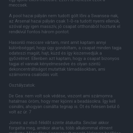
meccsek.
A pool hazai pályán nem tudott gólt lõni a Swansea-nak,
az Arsenal hazai pályán csak 1-0-ra tudott nyerni ellenük,
szóval egy igen masszív, jó csapat otthonából hoztunk el
rendkívül fontos három pontot.
Hasonló meccsre vártam, mint amit kaptam annyi
különbséggel, hogy úgy gondoltam, a csapat minden tagja
odateszi magát, hajt, küzd és így kiszenvedjük a
gyõzelmet. Ellenben azt kaptam, hogy a csapat bizonyos
tagjai el vannak kényelmesedve és olyan szintû
dekoncentráltságot mutattak támadásokban, ami
számomra csalódás volt.
Osztályzatok:
De Gea: nem volt sok védése, viszont ami számomra
hatalmas öröm, hogy mer kijönni a beadásokra. Így kell
csinálni, ahogyan csinálta tegnap is. Öt és felesen belül õ
volt az úr. 7
Jones: az elsõ félidõt szinte átaludta. Sinclair akkor
forgatta meg, amikor akarta, több alkalommal elment