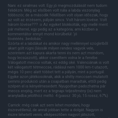
Nani: ez siralmas volt. Egy jó megmozdulását nem tudom
felidézni. Még az elsõben volt nála a labda viszonylag
többször, de a második félidõben volt olyan idõszak, hogy
az volt az érzésem, pályán sincs. Volt három lövése. Volt
három lövése??? :o Az egyiket blokkolták, egy mellé ment
pár méterrel, egy pedig az a kategória, ami közben a
kommentátor ennyit mond körülbelül: 'jó
lövéééés...bedobás.'
Szórta el a labdákat és amikor nagy mellénnyel szögletbõl
akart gólt rúgni (lássák milyen rendes vagyok vele,
szerintem azt kapura akarta tenni és nem azt mondom,
hogy lecsúszott), akkor cseréltem volna le a fenébe.
Válogatott meccsi voltak, ez eddig oké. Valenciának is volt
két válogatott tétmeccse, rádásul nem 1000 km-t utazott,
mégis 10 perc alatt többet tett a pályán, mint a portugál.
Egyike azon játékosoknak, akik a shitty meccsen mutatott
semmi produkció után a csapatban maradtak, ettõl pedig
szépen el is kényelmesedett. Nyugodtan padozhatna pár
meccs erejéig, mert ez a tegnapi teljesítmény (is) nem
aranyladba jelölthöz méltó. 4 (passz: 30 jó, 15 rossz, 67%)
Carrick: még csak azt sem lehet mondani, hogy
észrevétlenül, de annál jobban tette a dolgát. Nagyon is
észre lehetett venni, elképesztõen nagyot játszott,