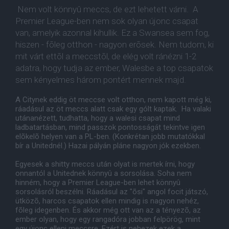
Nem volt könnyû meccs, de ezt lehetett várni. A
Premier League-ben nem sok olyan újonc csapat
van, amelyik azonnal kihullik. Ez a Swansea sem fog,
hiszen - fõleg otthon - nagyon erõsek. Nem tudom, ki
mit várt ettõl a meccstõl, de elég volt ránézni 1-2
adatra, hogy tudja az ember, Walesbe a top csapatok
sem kényelmes három pontért mennek majd.
A Citynek eddig öt meccse volt otthon, nem kapott még ki,
ráadásul az öt meccs alatt csak egy gólt kaptak. Ha valaki
utánanézett, tudhatta, hogy a walesi csapat mind
ladbatartásban, mind passzok pontosságát tekintve igen
elõkelõ helyen van a PL-ben. (Konkrétan jobb mutatókkal
bír a Unitednél.) Hazai pályán pláne nagyon jók ezekben.
Egyesek a shitty meccs után olyat is mertek írni, hogy
onnantól a Unitednek könnyû a sorsolása. Soha nem
hinném, hogy a Premier League-ben lehet könnyû
sorsolásról beszélni. Ráadásul az "õsi" angol focit játszó,
ütközõ, harcos csapatok ellen mindig is nagyon nehéz,
fõleg idegenben. És akkor még ott van az a tényezõ, az
ember olyan, hogy egy rangadóra jobban felpörög, mint
egy újonc elleni meccsre. Ezért is nehezek ezek a