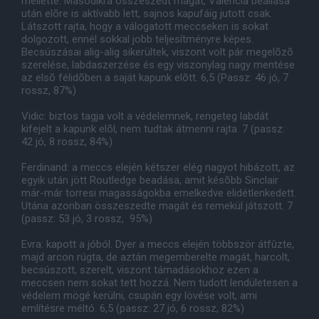
mellette. Másodikra összeszedt magát, Valencia beállása
után elõre is aktívabb lett, sajnos kapufáig jutott csak.
Látszott rajta, hogy a válogatott meccseken is sokat
dolgozott, ennél sokkal jobb teljesítményre képes.
Becsúszásai alig-alig sikerültek, viszont volt pár megelõzõ
szerelése, labdaszerzése és egy viszonylag nagy mentése
az elsõ félidõben a saját kapunk elõtt. 6,5 (Passz: 46 jó, 7
rossz, 87%)
Vidic: biztos tagja volt a védelemnek, rengeteg labdát
kifejelt a kapunk elõl, nem tudtak átmenni rajta. 7 (passz:
42 jó, 8 rossz, 84%)
Ferdinand: a meccs elején kétszer elég nagyot hibázott, az
egyik után jött Routledge beadása, amit késõbb Sinclair
már-már torresi magasságokba emelkedve elidétlenkedett.
Utána azonban összeszedte magát és remekül játszott. 7
(passz: 53 jó, 3 rossz, 95%)
Evra: kapott a jóból. Dyer a meccs elején többször átfûzte,
majd arcon rúgta, de aztán megemberelte magát, harcolt,
becsúszott, szerelt, viszont támadásokhoz ezen a
meccsen nem sokat tett hozzá. Nem tudott lendületesen a
védelem mögé kerülni, csupán egy lövése volt, ami
említésre méltó. 6,5 (passz: 27 jó, 6 rossz, 82%)