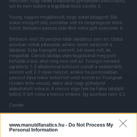
meccsen, hogy valaki a kapusnál gyengébben passzoljon),
azt én nem tudom a legjobbak közé sorolni. 6
Young: nagyon meglátszott, hogy sokat kihagyott. Bár
sokat mozgott elöl, pontatlan volt és rengetegszer lesre
futott. Berbatov passza után illett volna gólt szereznie. 6
Berbatov: elsõ 20 percben talán labdához sem ért. Utána
azonban voltak pillanatok, amikor ismét varázsolt a
labdával. Szép fejesgólt szerzett, bár lesen volt, de
megadták. Carrick labdája utáni kiugrásánál meg pont
befújták a lest, ahol meg nem volt az. Youngot remekül
ugratta ki, 1-2 alkalommal bohócot csinált a védelembõl,
viszont volt 2-3 olyan helyzet, amikor ha pontosabban
passzol (lásd mikor betört két védõ között és Youngnak
röviden tette vissza), akkor akár nagy gólhelyzet
alakulhatott volna ki. A meccs vége felé ha Fabio labdáját
belövi, õ lett volna a meccs embere. Így azonban nem. 6,5
Cserék:
Keveset játszott Hernandez és Smalling is, nem tudtak
hatással lenni a csapatra.
www.manutdfanatics.hu -
Do Not Process My
Personal Information