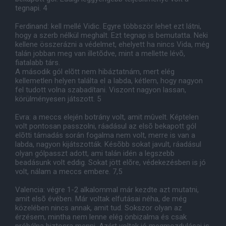
tegnapi. 4
Ferdinand: kell mellé Vidic. Egyre többször lehet ezt látni,
hogy a szerb nélkül meghalt. Ezt tegnap is bemutatta. Neki
kellene összerázni a védelmet, ehelyett ha nincs Vida, még
talán jobban meg van illetõdve, mint a mellette lévõ,
fiatalabb társ.
A második gól elõtt nem hibáztatnám, mert elég
kellemetlen helyen találta el a labda, kétlem, hogy nagyon
fel tudott volna szabadítani. Viszont nagyon lassan,
körülményesen játszott. 5
Evra: a meccs elején botrány volt, amit mûvelt. Képtelen
volt pontosan passzolni, ráadásul az elsõ bekapott gól
elõtti támadás során fogalma nem volt, merre is van a
labda, nagyon kijátszották. Késõbb sokat javult, ráadásul
olyan gólpasszt adott, ami talán idén a legszebb
beadásunk volt eddig. Sokat jött elõre, védekezésben is jó
volt, nálam a meccs embere. 7,5
Valencia: végre 1-2 alkalommal már kezdte azt mutatni,
amit elsõ évében. Már voltak elfutásai néha, de még
közelében nincs annak, amit tud. Sokszor olyan az
érzésem, mintha nem lenne elég önbizalma és csak