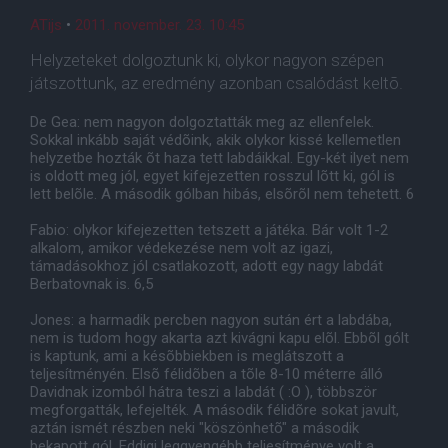
ATijs
•
2011. november. 23. 10:45
Helyzeteket dolgoztunk ki, olykor nagyon szépen
játszottunk, az eredmény azonban csalódást keltõ.
De Gea: nem nagyon dolgoztatták meg az ellenfelek.
Sokkal inkább saját védõink, akik olykor kissé kellemetlen
helyzetbe hozták õt haza tett labdáikkal. Egy-két ilyet nem
is oldott meg jól, egyet kifejezetten rosszul lõtt ki, gól is
lett belõle. A második gólban hibás, elsõrõl nem tehetett. 6
Fabio: olykor kifejezetten tetszett a játéka. Bár volt 1-2
alkalom, amikor védekezése nem volt az igazi,
támadásokhoz jól csatlakozott, adott egy nagy labdát
Berbatovnak is. 6,5
Jones: a harmadik percben nagyon sután ért a labdába,
nem is tudom hogy akarta azt kivágni kapu elõl. Ebbõl gólt
is kaptunk, ami a késõbbiekben is meglátszott a
teljesítményén. Elsõ félidõben a tõle 8-10 méterre álló
Davidnak izomból hátra teszi a labdát ( :O ), többször
megforgatták, lefejelték. A második félidõre sokat javult,
aztán ismét részben neki "köszönhetõ" a második
bekapott gól. Eddigi leggyengébb teljesítménye volt a