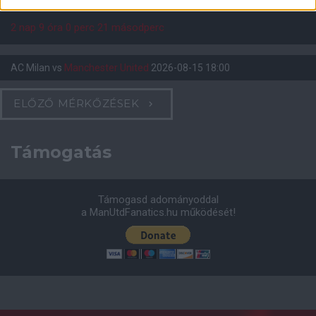
2 nap 9 óra 0 perc 20 másodperc
AC Milan
vs
Manchester United
2026-08-15 18:00
ELŐZŐ MÉRKŐZÉSEK
Támogatás
Támogasd adományoddal
a ManUtdFanatics.hu működését!