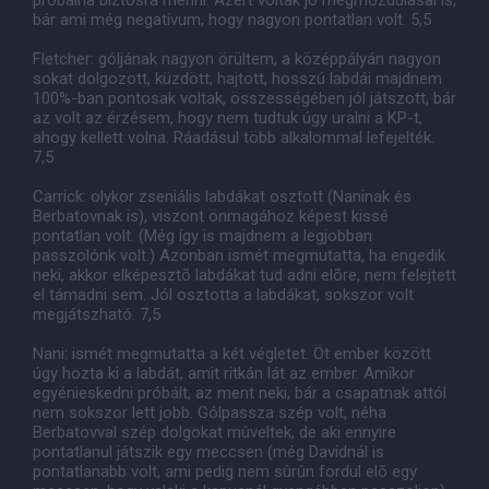
próbálna biztosra menni. Azért voltak jó megmozdulásai is,
bár ami még negatívum, hogy nagyon pontatlan volt. 5,5
Fletcher: góljának nagyon örültem, a középpályán nagyon
sokat dolgozott, küzdött, hajtott, hosszú labdái majdnem
100%-ban pontosak voltak, összességében jól játszott, bár
az volt az érzésem, hogy nem tudtuk úgy uralni a KP-t,
ahogy kellett volna. Ráadásul több alkalommal lefejelték.
7,5
Carrick: olykor zseniális labdákat osztott (Naninak és
Berbatovnak is), viszont önmagához képest kissé
pontatlan volt. (Még így is majdnem a legjobban
passzolónk volt.) Azonban ismét megmutatta, ha engedik
neki, akkor elképesztõ labdákat tud adni elõre, nem felejtett
el támadni sem. Jól osztotta a labdákat, sokszor volt
megjátszható. 7,5
Nani: ismét megmutatta a két végletet. Öt ember között
úgy hozta ki a labdát, amit ritkán lát az ember. Amikor
egyénieskedni próbált, az ment neki, bár a csapatnak attól
nem sokszor lett jobb. Gólpassza szép volt, néha
Berbatovval szép dolgokat mûveltek, de aki ennyire
pontatlanul játszik egy meccsen (még Davidnál is
pontatlanabb volt, ami pedig nem sûrûn fordul elõ egy