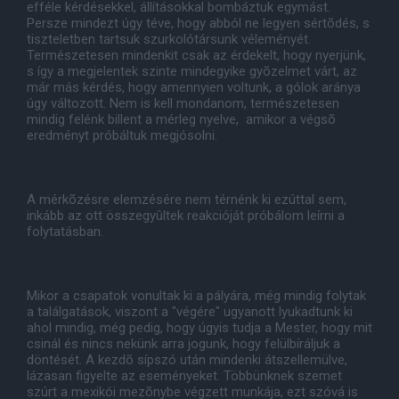
efféle kérdésekkel, állításokkal bombáztuk egymást.
Persze mindezt úgy téve, hogy abból ne legyen sértõdés, s
tiszteletben tartsuk szurkolótársunk véleményét.
Természetesen mindenkit csak az érdekelt, hogy nyerjünk,
s így a megjelentek szinte mindegyike gyõzelmet várt, az
már más kérdés, hogy amennyien voltunk, a gólok aránya
úgy változott. Nem is kell mondanom, természetesen
mindig felénk billent a mérleg nyelve, amikor a végsõ
eredményt próbáltuk megjósolni.
A mérkõzésre elemzésére nem térnénk ki ezúttal sem,
inkább az ott összegyûltek reakcióját próbálom leírni a
folytatásban.
Mikor a csapatok vonultak ki a pályára, még mindig folytak
a találgatások, viszont a "végére" ugyanott lyukadtunk ki
ahol mindig, még pedig, hogy úgyis tudja a Mester, hogy mit
csinál és nincs nekünk arra jogunk, hogy felülbíráljuk a
döntését. A kezdõ sípszó után mindenki átszellemülve,
lázasan figyelte az eseményeket. Többünknek szemet
szúrt a mexikói mezõnybe végzett munkája, ezt szóvá is