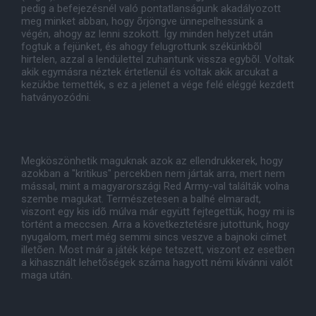
pedig a befejezésnél való pontatlanságunk akadályozott
meg minket abban, hogy õrjöngve ünnepelhessünk a
végén, ahogy az lenni szokott. Így minden helyzet után
fogtuk a fejünket, és ahogy felugrottunk székünkbõl
hirtelen, azzal a lendülettel zuhantunk vissza egybõl. Voltak
akik egymásra néztek értetlenül és voltak akik arcukat a
kezükbe temették, s ez a jelenet a vége felé eléggé kezdett
hatványozódni.
Megköszönhetik maguknak azok az ellendrukkerek, hogy
azokban a "kritikus" percekben nem jártak arra, mert nem
mással, mint a magyarországi Red Army-val találták volna
szembe magukat. Természetesen a balhé elmaradt,
viszont egy kis idõ múlva már együtt fejtegettük, hogy mi is
történt a meccsen. Arra a következtetésre jutottunk, hogy
nyugalom, mert még semmi sincs veszve a bajnoki címet
illetõen. Most már a játék képe tetszett, viszont ez esetben
a kihasznált lehetõségek száma hagyott némi kívánni valót
maga után.