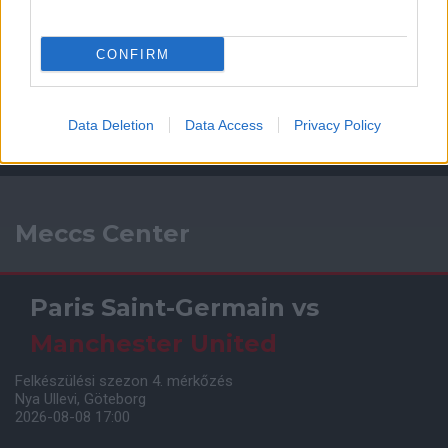
CONFIRM
Data Deletion
Data Access
Privacy Policy
Meccs Center
Paris Saint-Germain
vs
Manchester United
Felkészülési szezon 4. mérkőzés
Nya Ullevi, Göteborg
2026-08-08 17:00