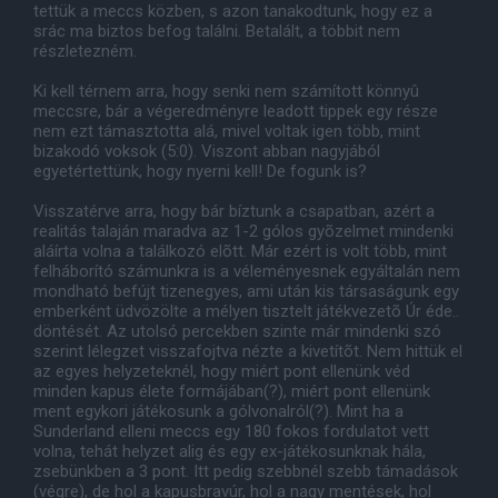
tettük a meccs közben, s azon tanakodtunk, hogy ez a
srác ma biztos befog találni. Betalált, a többit nem
részletezném.
Ki kell térnem arra, hogy senki nem számított könnyû
meccsre, bár a végeredményre leadott tippek egy része
nem ezt támasztotta alá, mivel voltak igen több, mint
bizakodó voksok (5:0). Viszont abban nagyjából
egyetértettünk, hogy nyerni kell! De fogunk is?
Visszatérve arra, hogy bár bíztunk a csapatban, azért a
realitás talaján maradva az 1-2 gólos gyõzelmet mindenki
aláírta volna a találkozó elõtt. Már ezért is volt több, mint
felháborító számunkra is a véleményesnek egyáltalán nem
mondható befújt tizenegyes, ami után kis társaságunk egy
emberként üdvözölte a mélyen tisztelt játékvezetõ Úr éde..
döntését. Az utolsó percekben szinte már mindenki szó
szerint lélegzet visszafojtva nézte a kivetítõt. Nem hittük el
az egyes helyzeteknél, hogy miért pont ellenünk véd
minden kapus élete formájában(?), miért pont ellenünk
ment egykori játékosunk a gólvonalról(?). Mint ha a
Sunderland elleni meccs egy 180 fokos fordulatot vett
volna, tehát helyzet alig és egy ex-játékosunknak hála,
zsebünkben a 3 pont. Itt pedig szebbnél szebb támadások
(végre), de hol a kapusbravúr, hol a nagy mentések, hol