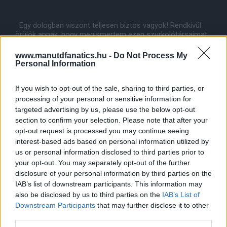
Egy dologban viszont teljesen biztos vagyok! Rendkívül
örülök annak, hogy megismertem ezen szurkolótársaimat,
akik hacsak ezen alkalmak idejére is, de összegyûlünk. Ha
lehetõséged van rá gyere el, és éld át te is, hogy mennyivel
www.manutdfanatics.hu -
Do Not Process My
jobb együtt lenni ilyenkor a többiekkel, mint otthon
Personal Information
magadba a TV elõtt ülve szorítani a sikerért.
If you wish to opt-out of the sale, sharing to third parties, or
Erre természetesen lehetõség lesz ismét, hiszen a
legközelebbi alkalomra hazai pályán rendezendõ bajnokin,
processing of your personal or sensitive information for
a Wolverhampton csapata ellen kerül sor, amelynek
targeted advertising by us, please use the below opt-out
section to confirm your selection. Please note that after your
helye: Valhalla Sörözõ.
opt-out request is processed you may continue seeing
Cím: 4028 Debrecen, Sarló u. 2.
interest-based ads based on personal information utilized by
Kezdés: 2011. december. 10 15:30 óra.
us or personal information disclosed to third parties prior to
your opt-out. You may separately opt-out of the further
disclosure of your personal information by third parties on the
IAB’s list of downstream participants. This information may
also be disclosed by us to third parties on the
IAB’s List of
Downstream Participants
that may further disclose it to other
third parties.