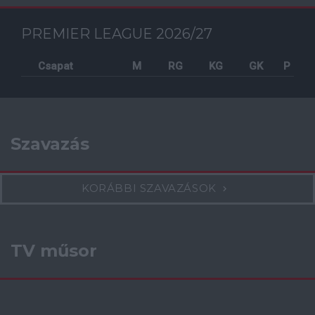
PREMIER LEAGUE 2026/27
Csapat
M
RG
KG
GK
P
Szavazás
KORÁBBI SZAVAZÁSOK
TV műsor