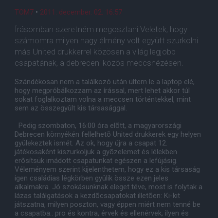
TOM7
•
2011. december. 02. 16:57
Írásomban szeretném megosztani Veletek, hogy
számomra milyen nagy élmény volt együtt szurkolni
más United drukkerrel közösen a világ legjobb
csapatának, a debreceni közös meccsnézésen.
Szándékosan nem a találkozó után ültem le a laptop elé,
hogy megpróbálkozzam az írással, mert lehet akkor túl
sokat foglalkoztam volna a meccsen történtekkel, mint
sem az összegyûlt kis társasággal.
Pedig szombaton, 16:00 óra elõtt, a magyarországi
Debrecen környékén fellelhetõ United drukkerek egy helyen
gyülekeztek ismét. Az ok, hogy újra a csapat 12.
játékosaként kiszurkoljuk a gyõzelemet és lélekben
erõsítsük imádott csapatunkat egészen a lefújásig.
Véleményem szerint kijelenthetem, hogy ez a kis társaság
igen családias légkörben gyûlik össze ezen jeles
alkalmakra. Jó szokásunknak eleget téve, most is folytak a
lázas találgatások a kezdõcsapatokat illetõen: Ki-kit
játszatna, milyen poszton, vagy éppen miért nem tenné be
a csapatba.. pro és kontra, érvek és ellenérvek, ilyen és