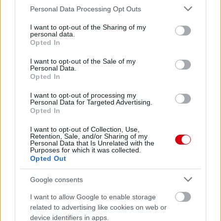
Please note that this website/app uses one or more Google
Personal Data Processing Opt Outs
services and may gather and store information including but
not limited to your visit or usage behaviour. You may click to
I want to opt-out of the Sharing of my
personal data.
grant or deny consent to Google and its third-party tags to
Opted In
use your data for below specified purposes in below Google
consent section.
I want to opt-out of the Sale of my
Personal Data.
Opted In
I want to opt-out of processing my
Personal Data for Targeted Advertising.
Opted In
I want to opt-out of Collection, Use,
Retention, Sale, and/or Sharing of my
Personal Data that Is Unrelated with the
Purposes for which it was collected.
Opted Out
Google consents
I want to allow Google to enable storage
related to advertising like cookies on web or
device identifiers in apps.