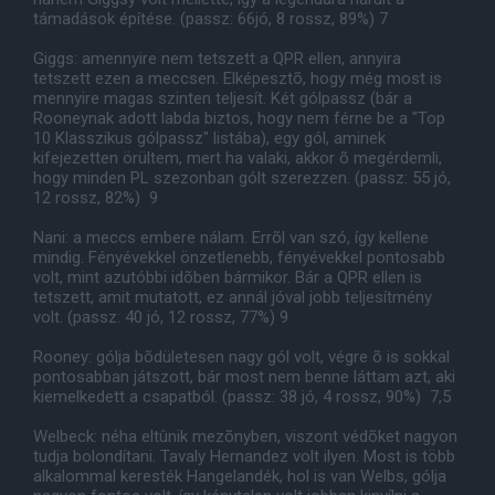
támadások építése. (passz: 66jó, 8 rossz, 89%) 7
Giggs: amennyire nem tetszett a QPR ellen, annyira
tetszett ezen a meccsen. Elképesztõ, hogy még most is
mennyire magas szinten teljesít. Két gólpassz (bár a
Rooneynak adott labda biztos, hogy nem férne be a "Top
10 Klasszikus gólpassz" listába), egy gól, aminek
kifejezetten örültem, mert ha valaki, akkor õ megérdemli,
hogy minden PL szezonban gólt szerezzen. (passz: 55 jó,
12 rossz, 82%) 9
Nani: a meccs embere nálam. Errõl van szó, így kellene
mindig. Fényévekkel önzetlenebb, fényévekkel pontosabb
volt, mint azutóbbi idõben bármikor. Bár a QPR ellen is
tetszett, amit mutatott, ez annál jóval jobb teljesítmény
volt. (passz: 40 jó, 12 rossz, 77%) 9
Rooney: gólja bõdületesen nagy gól volt, végre õ is sokkal
pontosabban játszott, bár most nem benne láttam azt, aki
kiemelkedett a csapatból. (passz: 38 jó, 4 rossz, 90%) 7,5
Welbeck: néha eltûnik mezõnyben, viszont védõket nagyon
tudja bolondítani. Tavaly Hernandez volt ilyen. Most is több
alkalommal keresték Hangelandék, hol is van Welbs, gólja