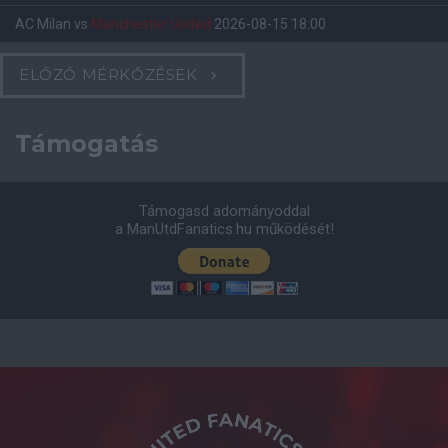
AC Milan
vs
Manchester United
2026-08-15 18:00
ELŐZŐ MÉRKŐZÉSEK
Támogatás
Támogasd adományoddal
a ManUtdFanatics.hu működését!