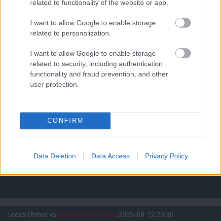
related to functionality of the website or app.
I want to allow Google to enable storage
related to personalization.
I want to allow Google to enable storage
related to security, including authentication
functionality and fraud prevention, and other
Meccs Center
user protection.
Paris Saint-Germain
vs
CONFIRM
Manchester United
Felkészülési szezon 4. mérkőzés
Data Deletion
Data Access
Privacy Policy
Nya Ullevi, Göteborg
2026-08-08 17:00
Leeds United
vs
Manchester United
2026-08-12 20:30