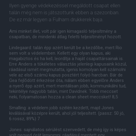
Ilyen gyenge védekezéssel megáldott csapat ellen
talán még nem is játszottunk ebben a szezonban.
De ez már legyen a Fulham drukkerek baja.
Ami minket illet, volt pár igen kimagasló teljesítmény a
csapatban, de mindenki átlag feletti teljesítményt hozott.
Lindegaard: talán épp azért került be a kezdõbe, mert Rio
sem volt a védelemben. Kellett egy olyan kapus, aki
magabiztos és ha kell, leordítja a haját csapattársainak is.
Erre Anders a tökéletes választás jelenlegi kapusaink közül,
ráadásul ismét megmutatta, igenis komolyan kell számolni
vele az elsõ számú kapus posztért folyó harcban. Bár de
Gea fejlõdött érkezése óta, nálam ebben egyelõre Anders
a nyerõ épp azért, mert mentálisan jobb, kommunikálni tud,
tekintélye nagyobb talán, mint Davidnek. Több meccset
neki, folyamatosan hozza a clean sheet meccsket! 8,5
Smalling: a védelem jobb szélén kezdett, majd Jones
kiválásával középre került, ahol jól teljesített. (passz: 50 jó,
6 rossz, 89%) 7
Jones: sajnálatos sérülést szenvedett, de még így is képes
volt negyed órát lenyomni, ráadásul mentett egy