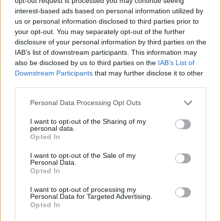
opt-out request is processed you may continue seeing
interest-based ads based on personal information utilized by
us or personal information disclosed to third parties prior to
your opt-out. You may separately opt-out of the further
disclosure of your personal information by third parties on the
IAB’s list of downstream participants. This information may
also be disclosed by us to third parties on the
IAB’s List of
Downstream Participants
that may further disclose it to other
third parties.
Please note that this website/app uses one or more Google
Personal Data Processing Opt Outs
services and may gather and store information including but
not limited to your visit or usage behaviour. You may click to
I want to opt-out of the Sharing of my
personal data.
grant or deny consent to Google and its third-party tags to
Opted In
use your data for below specified purposes in below Google
consent section.
I want to opt-out of the Sale of my
Personal Data.
Opted In
I want to opt-out of processing my
Personal Data for Targeted Advertising.
Opted In