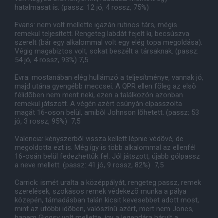
hatalmasat is. (passz: 12 jó, 4 rossz, 75%)
Evans: nem volt mellette igazán rutinos társ, mégis
remekül teljesített. Rengeteg labdát fejelt ki, becsúszva
szerelt (bár egy alkalommal volt egy elég topa megoldása).
Végig magabiztos volt, sokat beszélt a társaknak. (passz:
54 jó, 4 rossz, 93%) 7,5
Evra: mostanában elég hullámzó a teljesítménye, vannak jó,
majd utána gyengébb meccsei. A QPR ellen fõleg az elsõ
félidõben nem ment neki, ezen a találkozón azonban
remekül játszott. A végén azért csúnyán elpasszolta
magát 16-oson belül, amibõl Johnson lõhetett. (passz: 53
jó, 3 rossz, 95%) 7,5
Valencia: kényszerbõl vissza kellett lépnie védõvé, de
megoldotta ezt is. Még így is több alkalommal az ellenfél
16-osán belül fedezhettük fel. Jól játszott, újabb gólpassz
a neve mellett. (passz: 41 jó, 9 rossz, 82%) 7,5
Carrick: ismét uralta a középpályát, rengeteg passz, remek
szerelések, szokásos remek védekezõ munka a pálya
közepén, támadásban talán kicsit kevesebbet adott most,
mint az utóbbi idõben, valószínû azért, mert nem Jones,
hanem Giggsy volt mellette, így a legendára hárult a