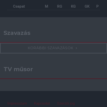
Csapat
M
RG
KG
GK
P
Szavazás
KORÁBBI SZAVAZÁSOK
TV műsor
Impresszum
Kapcsolat
Szerzői jog