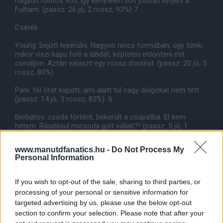
nagyon fontos volt, így kénytelen volt jobban kinyílni a
Fulham. (passz: 26 jó, 2 rossz, 93%) 7
Cserék:
Young: bejött lesérülni. Nagyon nincs formában, úgy tûnik,
mikor viszi kapu felé a labdát, képtelen eldönteni mit
csináljon. Aztán választ egy rossz döntést. (passz: 20 jó, 5
rossz, 80%)
Park: fél órát kapott, ami alatt túl nagy dolgokat nem tett.
(passz: 14 jó, 3 rossz, 82%) 6
Berbatov: csoda történt, bekerült a csapatba. El sem
hittem. Ráadásul micsoda gólt vállalt?! (passz: 5 jó, 1
rossz, 83%)
www.manutdfanatics.hu -
Do Not Process My
Personal Information
If you wish to opt-out of the sale, sharing to third parties, or
processing of your personal or sensitive information for
targeted advertising by us, please use the below opt-out
section to confirm your selection. Please note that after your