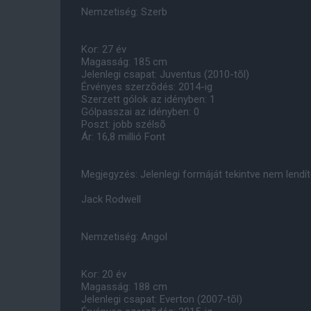
Nemzetiség: Szerb
Kor: 27 év
Magasság: 185 cm
Jelenlegi csapat: Juventus (2010-tõl)
Érvényes szerzõdés: 2014-ig
Szerzett gólok az idényben: 1
Gólpasszai az idényben: 0
Poszt: jobb szélsõ
Ár: 16,8 millió Font
Megjegyzés: Jelenlegi formáját tekintve nem lendí
Jack Rodwell
Nemzetiség: Angol
Kor: 20 év
Magasság: 188 cm
Jelenlegi csapat: Everton (2007-tõl)