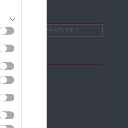
Szavazás
KORÁBBI SZAVAZÁSOK
TV műsor