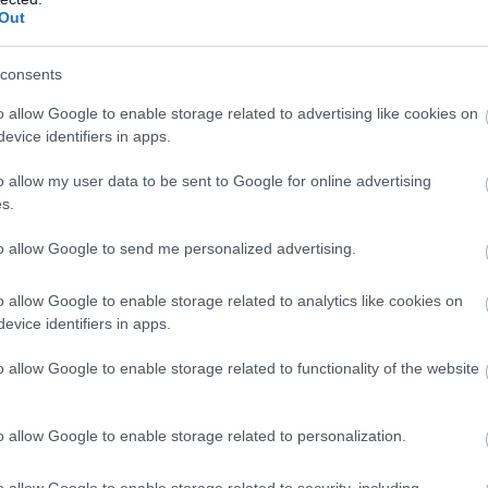
Out
consents
o allow Google to enable storage related to advertising like cookies on
evice identifiers in apps.
t szinte csak elvétve vásárol a kontinensrõl
o allow my user data to be sent to Google for online advertising
s.
to allow Google to send me personalized advertising.
o allow Google to enable storage related to analytics like cookies on
evice identifiers in apps.
o allow Google to enable storage related to functionality of the website
o allow Google to enable storage related to personalization.
s bevethetõ
o allow Google to enable storage related to security, including