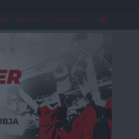
ldal
Regisztráció
Elfelejtett jelszó