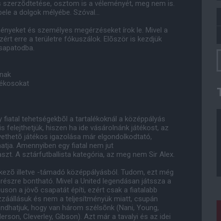
kos szerzõdtetése, osztom is a véleményét, meg nem is.
 bele a dolgok mélyébe. Szóval…
nyeket és személyes megérzéseket írok le. Mivel a
ért erre a területre fókuszálok. Elõször is kezdjük
csapatodba.
dnak
tékosokat
 fiatal tehetségekbõl a tartalékoknál a középpályás
is felejthetjük, hiszen ha ide vásárolnánk játékost, az
vethetõ játékos igazolása már elgondolkodtató,
atja. Amennyiben egy fiatal nem jut
szt. A sztárfutballista kategória, az meg nem Sir Alex.
ekezõ illetve -támadó középpályásból. Tudom, ezt még
 részre bontható. Mivel a United legendásan játssza a
rguson a jövõ csapatát építi, ezért csak a fiatalabb
záállásuk és nem a teljesítményük miatt, csupán
ndhatjuk, hogy van három szélsõnk (Nani, Young,
on, Cleverley, Gibson). Azt már a tavalyi és az idei