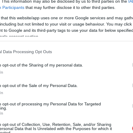
. This information may also be disclosed by us to third parties on the
IA
Participants
that may further disclose it to other third parties.
 that this website/app uses one or more Google services and may gath
including but not limited to your visit or usage behaviour. You may click 
 to Google and its third-party tags to use your data for below specifi
ogle consent section.
l Data Processing Opt Outs
o opt-out of the Sharing of my personal data.
In
 tehát nyárig szinte biztos nem igazol el sehova.
o opt-out of the Sale of my Personal Data.
In
to opt-out of processing my Personal Data for Targeted
ing.
In
o opt-out of Collection, Use, Retention, Sale, and/or Sharing
ersonal Data that Is Unrelated with the Purposes for which it
lected.