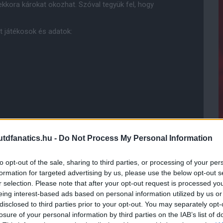
kora károkat okozhat. Szóval tegyük fel, hogy
t játékosok és adatok:
dfanatics.hu -
Do Not Process My Personal Information
lsõként is bevethetõ
to opt-out of the sale, sharing to third parties, or processing of your per
formation for targeted advertising by us, please use the below opt-out s
r selection. Please note that after your opt-out request is processed y
zõ Ajax – Manchester United Európa Liga
eing interest-based ads based on personal information utilized by us or
disclosed to third parties prior to your opt-out. You may separately opt-
losure of your personal information by third parties on the IAB’s list of