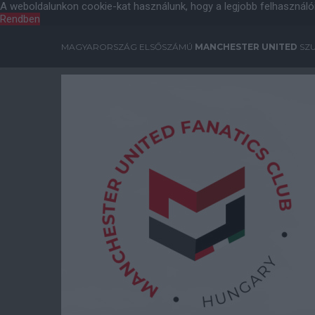
A weboldalunkon cookie-kat használunk, hogy a legjobb felhasználó
Rendben
MAGYARORSZÁG ELSŐSZÁMÚ
MANCHESTER UNITED
SZU