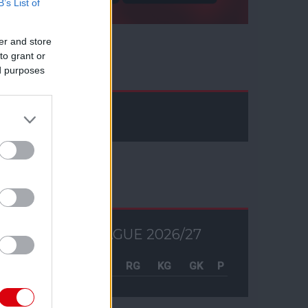
B’s List of
er and store
to grant or
Facebook
ed purposes
Tabella
PREMIER LEAGUE 2026/27
Csapat
M
RG
KG
GK
P