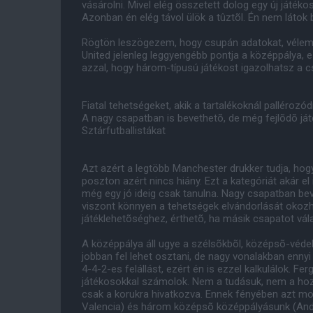
vásárolni. Mivel elég összetett dolog egy új játé
Azonban én elég távol ülök a tûztõl. Én nem látok
Rögtön leszögezem, hogy csupán adatokat, vélemé
United jelenleg leggyengébb pontja a középpálya, ez
azzal, hogy három-típusú játékost igazolhatsz a 
Fiatal tehetségeket, akik a tartalékoknál pallérozó
A nagy csapatban is bevethetõ, de még fejlõdõ já
Sztárfutballistákat
Azt azért a legtöbb Manchester drukker tudja, hogy
poszton azért nincs hiány. Ezt a kategóriát akár el 
még egy jó ideig csak tanulna. Nagy csapatban be
viszont könnyen a tehetségek elvándorlását okozh
játéklehetõséghez, érthetõ, ha másik csapatot vála
A középpálya áll ugye a szélsõkbõl, középsõ-véd
jobban fel lehet osztani, de nagy vonalakban ennyi
4-4-2-es felállást, ezért én is ezzel kalkulálok. Fe
játékosokkal számolok. Nem a tudásuk, nem a hoz
csak a korukra hivatkozva. Ennek fényében azt mo
Valencia) és három középsõ középpályásunk (Anders