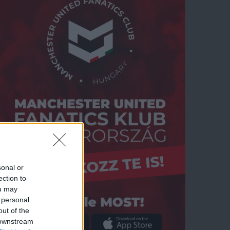
sonal or
ection to
ou may
 personal
out of the
 downstream