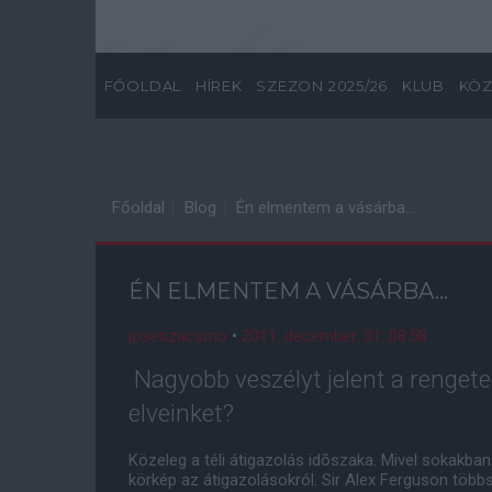
FŐOLDAL
HÍREK
SZEZON 2025/26
KLUB
KÖZ
Főoldal
Blog
Én elmentem a vásárba...
ÉN ELMENTEM A VÁSÁRBA...
joseszacsmo
•
2011. december. 31. 08:58
Nagyobb veszélyt jelent a rengete
elveinket?
Közeleg a téli átigazolás idõszaka. Mivel sokakban 
körkép az átigazolásokról. Sir Alex Ferguson több