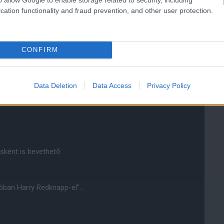
cation functionality and fraud prevention, and other user protection.
tene a csapaton, valamint drága.
CONFIRM
Data Deletion
Data Access
Privacy Policy
sként is bevethetõ
 jóban Harry Redknapp-el”…