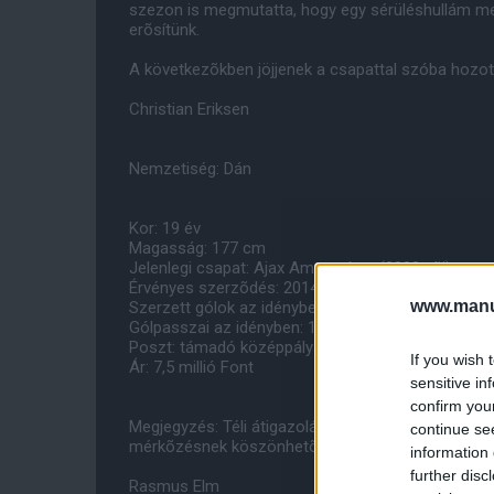
szezon is megmutatta, hogy egy sérüléshullám mek
erõsítünk.
A következõkben jöjjenek a csapattal szóba hozot
Christian Eriksen
Nemzetiség: Dán
Kor: 19 év
Magasság: 177 cm
Jelenlegi csapat: Ajax Amsterdam (2009-tõl)
Érvényes szerzõdés: 2014-ig
www.manut
Szerzett gólok az idényben: 5
Gólpasszai az idényben: 12
Poszt: támadó középpályás, center illetve bal szé
If you wish 
Ár: 7,5 millió Font
sensitive in
confirm you
Megjegyzés: Téli átigazolása talán pont a követke
continue se
mérkõzésnek köszönhetõen elég csekély.
information 
further disc
Rasmus Elm