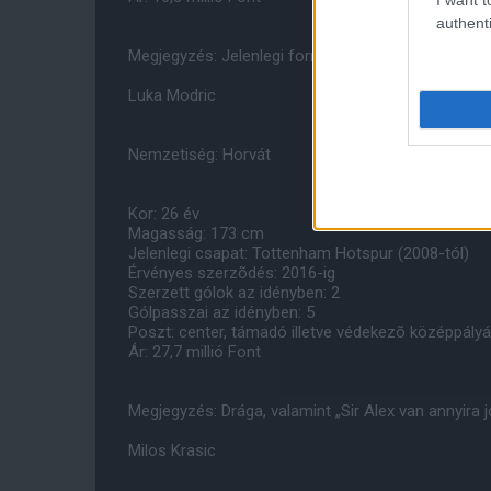
authenti
Megjegyzés: Jelenlegi formáját tekintve nem lendí
Luka Modric
Nemzetiség: Horvát
Kor: 26 év
Magasság: 173 cm
Jelenlegi csapat: Tottenham Hotspur (2008-tól)
Érvényes szerzõdés: 2016-ig
Szerzett gólok az idényben: 2
Gólpasszai az idényben: 5
Poszt: center, támadó illetve védekezõ középpályá
Ár: 27,7 millió Font
Megjegyzés: Drága, valamint „Sir Alex van annyira
Milos Krasic