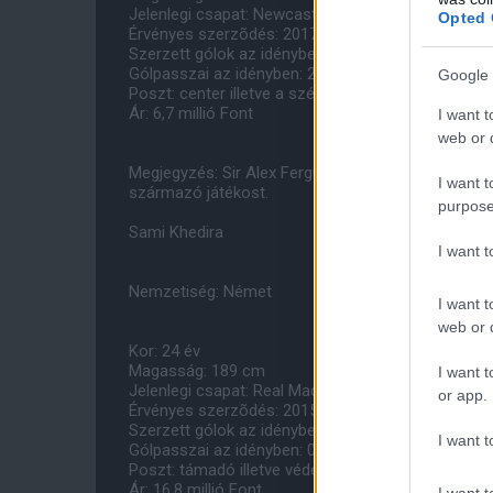
Jelenlegi csapat: Newcastle United (2010-tõl)
Opted 
Érvényes szerzõdés: 2017-ig
Szerzett gólok az idényben: 0
Gólpasszai az idényben: 2
Google 
Poszt: center illetve a széleken is bevethetõ
Ár: 6,7 millió Font
I want t
web or d
Megjegyzés: Sir Alex Ferguson az Afrika Kupa miat
I want t
származó játékost.
purpose
Sami Khedira
I want 
Nemzetiség: Német
I want t
web or d
Kor: 24 év
Magasság: 189 cm
I want t
Jelenlegi csapat: Real Madrid (2010-tõl)
or app.
Érvényes szerzõdés: 2015-ig
Szerzett gólok az idényben: 1
I want t
Gólpasszai az idényben: 0
Poszt: támadó illetve védekezõ középpályásként i
Ár: 16,8 millió Font
I want t