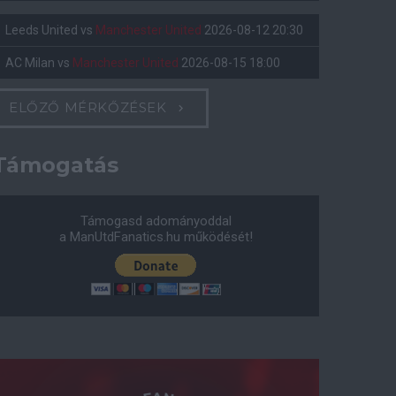
Leeds United
vs
Manchester United
2026-08-12 20:30
AC Milan
vs
Manchester United
2026-08-15 18:00
ELŐZŐ MÉRKŐZÉSEK
Támogatás
Támogasd adományoddal
a ManUtdFanatics.hu működését!