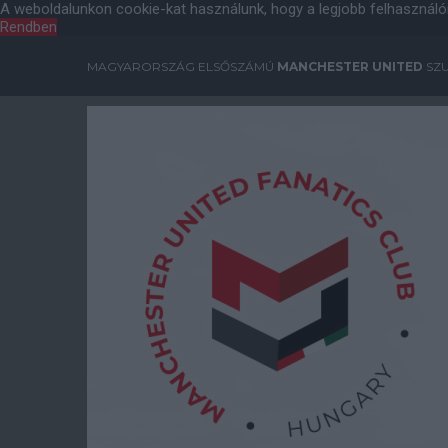
A weboldalunkon cookie-kat használunk, hogy a legjobb felhasználó
Rendben
MAGYARORSZÁG ELSŐSZÁMÚ
MANCHESTER UNITED
SZU