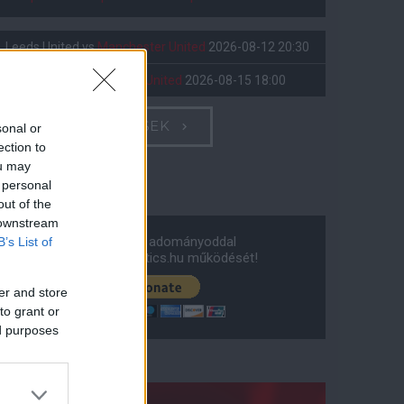
Leeds United
vs
Manchester United
2026-08-12 20:30
AC Milan
vs
Manchester United
2026-08-15 18:00
ELŐZŐ MÉRKŐZÉSEK
sonal or
ection to
ou may
Támogatás
 personal
out of the
 downstream
Támogasd adományoddal
B’s List of
a ManUtdFanatics.hu működését!
er and store
to grant or
ed purposes