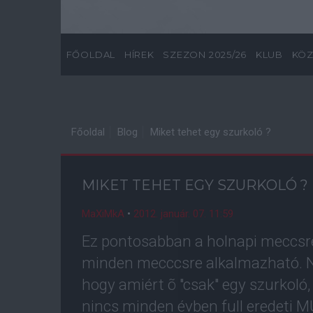
FŐOLDAL
HÍREK
SZEZON 2025/26
KLUB
KÖZ
Főoldal
Blog
Miket tehet egy szurkoló ?
MIKET TEHET EGY SZURKOLÓ ?
MaXiMkA
•
2012. január. 07. 11:59
Ez pontosabban a holnapi meccsr
minden mecccsre alkalmazható. Ne
hogy amiért õ "csak" egy szurkoló
nincs minden évben full eredeti M