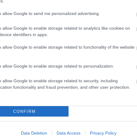
s.
nagy nap. Üdvözletem, Maxim Róbert
to allow Google to send me personalized advertising.
o allow Google to enable storage related to analytics like cookies on
evice identifiers in apps.
o allow Google to enable storage related to functionality of the website
o allow Google to enable storage related to personalization.
o allow Google to enable storage related to security, including
cation functionality and fraud prevention, and other user protection.
CONFIRM
Data Deletion
Data Access
Privacy Policy