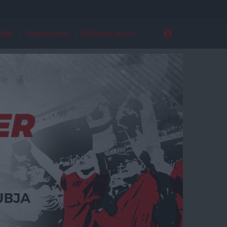
ldal
Regisztráció
Elfelejtett jelszó