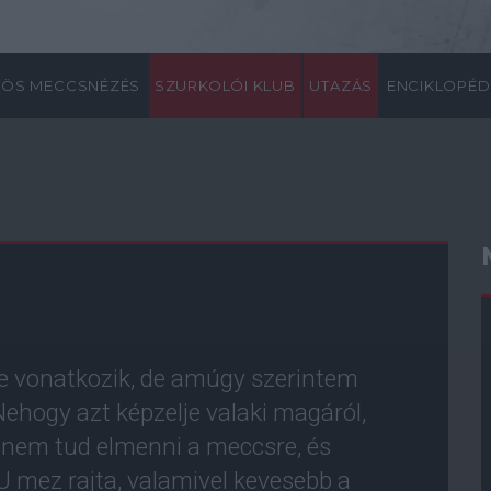
ÖS MECCSNÉZÉS
SZURKOLÓI KLUB
UTAZÁS
ENCIKLOPÉD
e vonatkozik, de amúgy szerintem
hogy azt képzelje valaki magáról,
, nem tud elmenni a meccsre, és
U mez rajta, valamivel kevesebb a