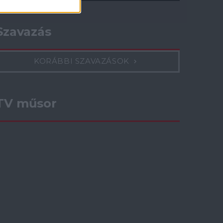
Szavazás
KORÁBBI SZAVAZÁSOK
TV műsor