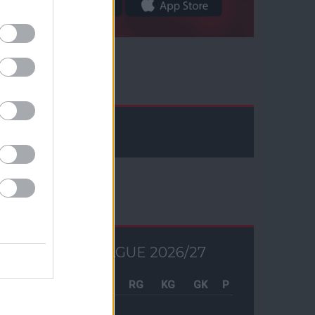
Facebook
Tabella
PREMIER LEAGUE 2026/27
Csapat
M
RG
KG
GK
P