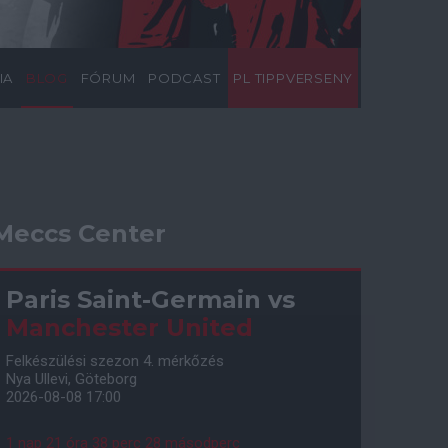
IA
BLOG
FÓRUM
PODCAST
PL TIPPVERSENY
Meccs Center
Paris Saint-Germain
vs
Manchester United
Felkészülési szezon 4. mérkőzés
Nya Ullevi, Göteborg
2026-08-08 17:00
1 nap 21 óra 38 perc 27 másodperc