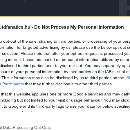
em tudtam elaludni éppen ezen a kérdésen agyaltam. Az
Ez az oldal a szurkolók érdeme és igenis, itt van élet.
dfanatics.hu -
Do Not Process My Personal Information
bejegyzések. Nagyon sok minden. És ott van a közös
eszteni. Nem hiszem, hogy Miskolc, Pécs,
nem tudna elõállítani annyi United szurkolót, hogy
to opt-out of the sale, sharing to third parties, or processing of your per
ységet megtöltsön és közösen nézzék a meccset. Én
formation for targeted advertising by us, please use the below opt-out s
, s Nagyenyeden eléggé korlátozva vagyok, de azért
r selection. Please note that after your opt-out request is processed y
ség hatalma nagy és ez számít. Úgyhogy hajrá,
eing interest-based ads based on personal information utilized by us or
sszejövetelen csak 10-en lesznek és ki is kapunk, de
 jönnek, és amikor nyerünk, az fantasztikus érzés
disclosed to third parties prior to your opt-out. You may separately opt-
losure of your personal information by third parties on the IAB’s list of
. This information may also be disclosed by us to third parties on the
IA
, miszerint mi befolyásolni tudjuk egy játék
Participants
that may further disclose it to other third parties.
ek nevezni, nem haragszom, de az elveim mellett
nyos magyarázat és ott van a hit, Isten, Biblia.
 that this website/app uses one or more Google services and may gath
gyon hisz valamiben, nagyon akar valamit és ezt
including but not limited to your visit or usage behaviour. You may click 
akkor annak eredménye is lesz. Van, aki ezt elhiszi,
 to Google and its third-party tags to use your data for below specifi
ogy nem nagy dolog holnap reggel kicsit korábban
 de nagy jelentõséggel bír. Most nem azt mondom,
ogle consent section.
a, hogy nyerjen a csapat, s mikor nem így történik,
rra szerettem volna rávilágítani, hogy a mindennapi
l Data Processing Opt Outs
 megszokott pénz-nõk-pia mellett lehetne azt kérni