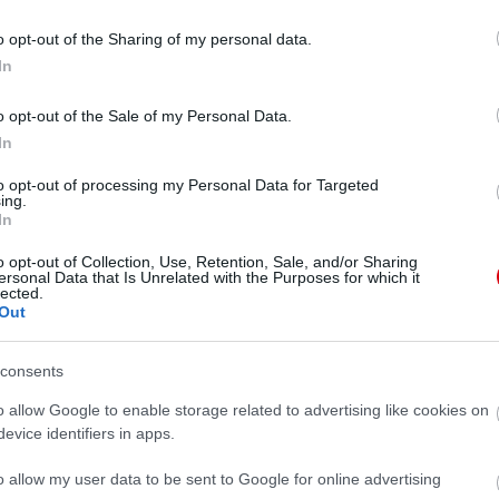
, tudjanak koncentrálni vagy nyerjünk, mert
o opt-out of the Sharing of my personal data.
In
ne, hogy az imában sosem szidjuk a másikat és nem
ológot kell folytatni, hogy hátha meghallja a
 Én személy szerint úgy gondolom, hogy egy dióhéjban
o opt-out of the Sale of my Personal Data.
egítsd meg a csapatot, a menedzsert és a
In
n járjanak és add, hogy nyerjék meg ezt a mérkõzést,
tod szerint !" És én a végére odatennék egy 2-3
to opt-out of processing my Personal Data for Targeted
Lehet zsoltárból is, hisz azok mind errõl szólnak. :)
ing.
In
emes dolog van benne, de mondjuk nekem nagyon jól
a, hogy most milyen érdekes, mert a United szurkolók
o opt-out of Collection, Use, Retention, Sale, and/or Sharing
nnünk, csak maga a tudat. És ki tudja, talán
ersonal Data that Is Unrelated with the Purposes for which it
iscsak megnyerhetjük ezt a mérkõzést ... :)
lected.
Out
nk, attól még nem változik semmi. Ez csak egy jó
m fog meghalni. Lehet, hogy elveszítjük ezt a
consents
ehet, hogy nem nyerünk semmit vagy mindent
ért, mert mi így a csapat mellé álltunk, hanem saját
o allow Google to enable storage related to advertising like cookies on
ez segített vagy sem, mert mindennek a közepén van
. Ez kéne vezessen mindenkit, hogy hiszünk a United
evice identifiers in apps.
o allow my user data to be sent to Google for online advertising
vesen fogadok. :)