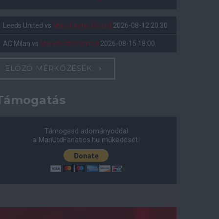
Leeds United
vs
Manchester United
2026-08-12 20:30
AC Milan
vs
Manchester United
2026-08-15 18:00
ELŐZŐ MÉRKŐZÉSEK
Támogatás
Támogasd adományoddal
a ManUtdFanatics.hu működését!