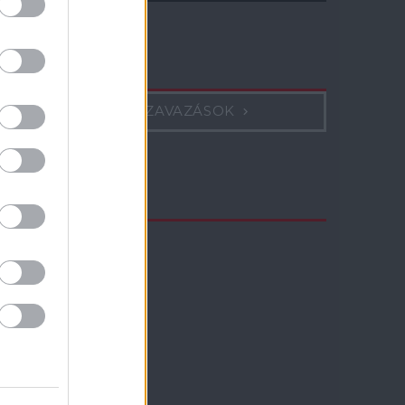
Szavazás
KORÁBBI SZAVAZÁSOK
TV műsor