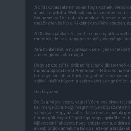
A bíráskodással nem sokat foglalkoznék, Webb id
is bebizonyította. Welbeck esete szerintem nem is v
Danny viszont kereste a kontaktot. Viszont más es
mezõnyben befújt a Kékeknek milliónyi esetben, az v
A Chelsea játéka kifejezetten unszimpatikus volt 
mutattak, de ez a rengeteg szabálytalansággal ta
Ami minket illet, a mi játékunk sem igazán tetszett
ami megbosszulta magát.
Hogy az utolsó fél órában felálltunk, dicsérendõ 
mondta SportsDirect Arena-ban - tettük volna korá
botrányosan játszottunk, hogy abból visszajönni 
sokkal inkább húzom a szám azért az egy óráért, a
Osztályozás:
De Gea: végre, végre, végre! Végre egy olyan telj
kell mérgelõdni, hogy megint milyen bosszantó hi
választani. Hogy az volt-e, talán nem mindenki gon
három gólt. Kapott 3 gólt úgy, hogy egyikrõl sem te
kijövetelénél ahelyett, hogy lehúzta volna, oldalra 
inkább örülök annak, ha kiöklözi ezeket a labdákat