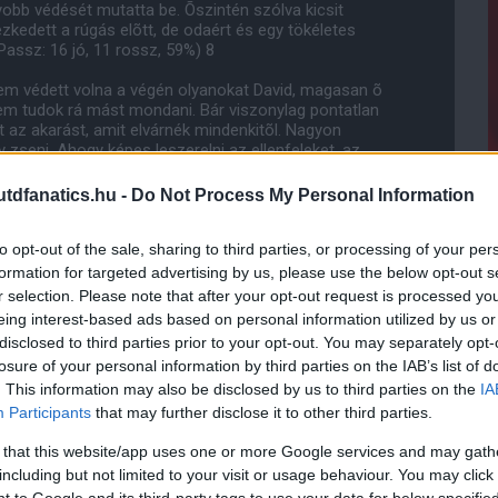
bb védését mutatta be. Õszintén szólva kicsit
zkedett a rúgás elõtt, de odaért és egy tökéletes
Passz: 16 jó, 11 rossz, 59%) 8
nem védett volna a végén olyanokat David, magasan õ
 nem tudok rá mást mondani. Bár viszonylag pontatlan
azt az akarást, amit elvárnék mindenkitõl. Nagyon
zseni. Ahogy képes leszerelni az ellenfeleket, az
ljánál lemaradt emberérõl. (Passzok: 23 jó, 8 rossz,
dfanatics.hu -
Do Not Process My Personal Information
z alulértékelt Jonny-t. Mert ugye öngólt vétett. Amirõl
to opt-out of the sale, sharing to third parties, or processing of your per
lidõben igen kimagaslóan teljesített, bár a másodikban
t benne. Ellenben magához képes roppant pontatlan
formation for targeted advertising by us, please use the below opt-out s
r selection. Please note that after your opt-out request is processed y
eing interest-based ads based on personal information utilized by us or
ját öngólként, hanem Luiznak írták, azonban akkor, ott
disclosed to third parties prior to your opt-out. You may separately opt-
5 jó, 3 rossz, 89%) 6,5
losure of your personal information by third parties on the IAB’s list of
. This information may also be disclosed by us to third parties on the
IA
zinte ki is merült a pozitívumok száma. Sturridge
únyán, majd az õ szabálytalansága után elvégzett
Participants
that may further disclose it to other third parties.
rrom a nyakába. Ennél õ sokkal többre képes.
 that this website/app uses one or more Google services and may gath
including but not limited to your visit or usage behaviour. You may click 
kísérlet(15) jellemezte a játékát, amibõl nyolc sikeres
 to Google and its third-party tags to use your data for below specifi