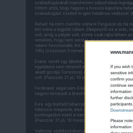
szabadrúgásánál manchesteri pályafutása legnagyo
féltem attól, hogy nagyon a hosszú kapufára helye
szabadrúgást szedett ki igen hatalmas védéssel. (
Rafael: ha nem cserélte volna le Ferguson és ha 
lett volna a legjobb nálam. Elképesztõ ez a srác,
volt, amíg a pályán volt, szinte csak rajta láttam 
remélem, hogy nem sérül le, ez a srác nagyon nagy 
valami fenomenális. Kis szépséghiba, hogy Mata gó
74%) (összesen 9 remek szerelése volt) 8
www.manut
Evans: ismét egy álindok, amiért elõ lehet szedni a
If you wish 
egyébként nem tehetett egyáltalán. Sõt, az elsõ fé
akadt gondja Torresszel, de egyik gólban nem vol
sensitive in
volt. (Passzok: 21 jó, 10 rossz, 68%) 6
confirm you
continue se
Ferdinand: végül nem õ kapta a csúzli harmadik gól
information 
nagyon lemaradt a brazil balázspaliról. (Passzok: 2
further disc
participants
Evra: egy büntetõ kiharcolása az õ érdeme, ezzel s
többször megverte, elsõ gól elõtt kifejezetten cs
Downstream 
pontrúgásból esett a harmadik gól, bár ezt nem va
(Passzok: 31 jó, 10 rossz, 76%) 5
Please note
information 
Valencia: védekezésben jó volt, rengeteg szerelési 
deny consent