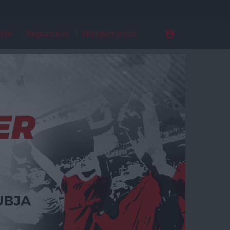
ldal
Regisztráció
Elfelejtett jelszó