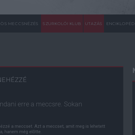
ÖS MECCSNÉZÉS
SZURKOLÓI KLUB
UTAZÁS
ENCIKLOPÉD
NEHÉZZÉ
ndani erre a meccsre. Sokan
ézzé a meccset. Azt a meccset, amit meg is lehetett
va, hanem még elõtte.