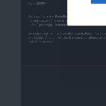
Park: 200!!!!!
Bár számomra érthetetlen volt, miért kellett épp 
normális szélsõnk sem maradt a csapatban (Giggs
számú posztja), Hernandez és Scholes beállítása k
De sajnos mi nem egy pontot szereztünk most, ha
okolhatjuk. A poolt kötelezõ elverni, de ahhoz akarn
elsõ órában volt!