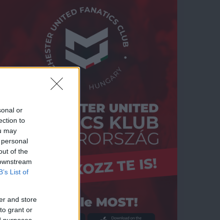
sonal or
ection to
ou may
 personal
out of the
 downstream
B’s List of
er and store
to grant or
ed purposes