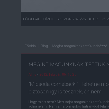
FŐOLDAL
HÍREK
SZEZON 2025/26
KLUB
KÖZ
Főoldal
Blog
Megint magunknak tettük nehézzé
MEGINT MAGUNKNAK TETTÜK 
ATijs
•
2012. február. 06. 10:25
"Micsoda comeback!" - lehetne mo
biztosan így is tesznek, én nem.
Hogy miért nem? Mert saját magunknak tettük neh
volna nyerni. Nem a három gólos hátrányból feláll