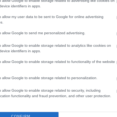
o allow Google to enable storage related to advertising like cookies on
gyesekben. Szerzett két gól, büntetõbõl. Nagyon kellett
evice identifiers in apps.
 De a második percben megítélt szabadrúgás közelébe
 van. Az akarás jeleit sem mindig fedeztem fel
o allow my user data to be sent to Google for online advertising
lakivel szabálytalankodnak, õ elkezd reklamálni,
spori fúj, akkor leállhat, addig menni kellene.
s.
agy mellé mentek, vagy blokkolták õket, vagy Cech
z nulla KEY passza volt, még Hernandeznek is volt
to allow Google to send me personalized advertising.
m láttam olyan fergetegesen jónak, mint egyesek.
 csak 50%-os volt. (5 jó, 5 rossz megmozdulás).
o allow Google to enable storage related to analytics like cookies on
, önmagához képest roppant kevés passz ment át
att kapja azt az osztályzatot, amit. Ennél õ is sokkal
evice identifiers in apps.
o allow Google to enable storage related to functionality of the website
 összehozott, nagy hatást nem tudott kifejteni az
lyán tartása. (Passzok: 20 jó, 3 rossz, 87%) 6
o allow Google to enable storage related to personalization.
lt nála a labda, 1-2 igen jó megoldást is bemutatott.
o allow Google to enable storage related to security, including
z, 60%) 6,5
cation functionality and fraud prevention, and other user protection.
középpályán Carrick nagyon egyedül volt, Giggs
ak lettünk vele, és ismét bemutatta, még mindig kiváló
9%) 7
CONFIRM