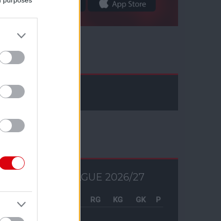
Facebook
Tabella
PREMIER LEAGUE 2026/27
Csapat
M
RG
KG
GK
P