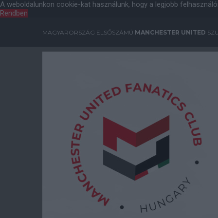
A weboldalunkon cookie-kat használunk, hogy a legjobb felhasználó
Rendben
MAGYARORSZÁG ELSŐSZÁMÚ
MANCHESTER UNITED
SZU