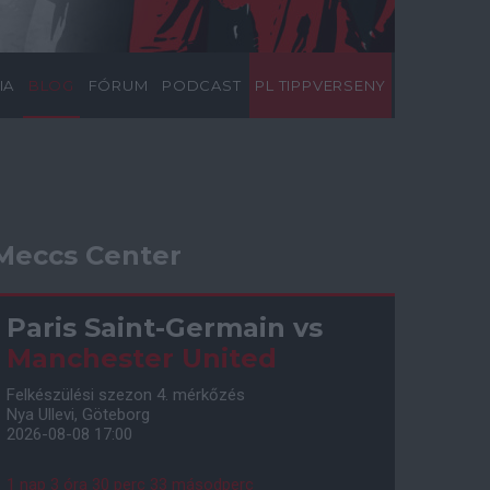
IA
BLOG
FÓRUM
PODCAST
PL TIPPVERSENY
Meccs Center
Paris Saint-Germain
vs
Manchester United
Felkészülési szezon 4. mérkőzés
Nya Ullevi, Göteborg
2026-08-08 17:00
1 nap 3 óra 30 perc 32 másodperc