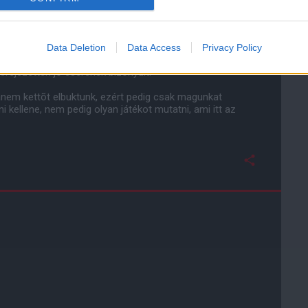
Youngot és Rafaelt lehozni, minek következtében egy
Data Deletion
Data Access
Privacy Policy
 már nem ott a legjobb, Welbecknek sem az elsõ
ifejezetten jó cserének bizonyult.
nem kettõt elbuktunk, ezért pedig csak magunkat
i kellene, nem pedig olyan játékot mutatni, ami itt az