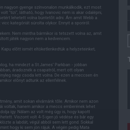
én nagyon gyenge színvonalon munkálkodik, ezt most
olt "tizi", látható, hogy Ivanovic nem is akar odalépni,
etért lehetett volna büntetõt adni. Ám amit Webb a
icc kategóriát súrolta olykor. Ennyit a sporiról.
nekem. Nem mintha bármikor is tetszett volna az, amit
rkított játék nagyon nem a kedvencem.
. Kapu elõtt ismét eltöketlenkedtük a helyzeteinket,
dolog, ha mindezt a St.James' Parkban - jobban
bban, áradoznék a csapatról, mert ott olyan
tényleg nagy csoda lett volna. De ezen a meccsen én
mikor elõnyt adtunk az ellenfélnek.
esítmény, amit sokan elvárnánk tõle. Amikor nem azon
bái voltak, hanem amikor a meccs emberének lehet
dolja így. Nálam az volt még úgy is, hogy kapott
hetett. Viszont volt 4-5 igen jó védése és bár egy
öklözte a labdát, végül abból sem lett gond. Sokkal
, mint hogy ki sem jön rájuk. A végén pedig Mata