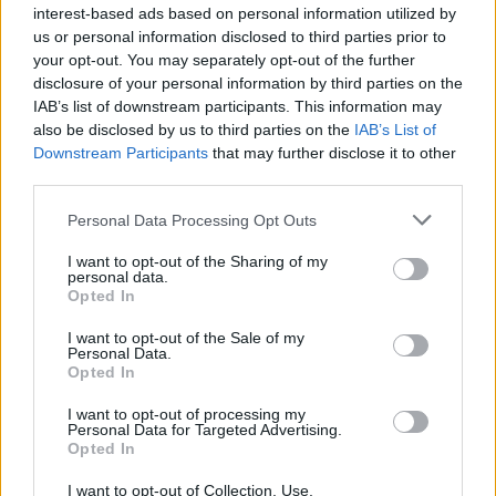
gólunkban.
interest-based ads based on personal information utilized by
us or personal information disclosed to third parties prior to
Welbeck: micsoda debütálás! 4-5 percet volt a pályán,
gondolom többet szeretett volna. Õszintén szólva
your opt-out. You may separately opt-out of the further
szerintem jobban is jártunk volna vele kezdõként.
disclosure of your personal information by third parties on the
IAB’s list of downstream participants. This information may
also be disclosed by us to third parties on the
IAB’s List of
Maga a találkozó harmatos volt, leszámítva egy jó 20-25
Downstream Participants
that may further disclose it to other
percet a második félidõ elején. De látva a kezdõt (mennyi
third parties.
sérülésbõl felépült játékos volt benne) nem is számítottam
arra, hogy gálameccs lesz. Ennyi is elég volt a magabiztos
Please note that this website/app uses one or more Google
gyõzelemhez, komoly lépst tettünk a továbbjutás felé úgy,
Personal Data Processing Opt Outs
services and may gather and store information including but
hogy a Norwich elleni bajnoki elõtt legalább nem kell lerágni
a körmünket a visszavágón.
not limited to your visit or usage behaviour. You may click to
I want to opt-out of the Sharing of my
personal data.
grant or deny consent to Google and its third-party tags to
Opted In
use your data for below specified purposes in below Google
consent section.
I want to opt-out of the Sale of my
Personal Data.
Opted In
I want to opt-out of processing my
Personal Data for Targeted Advertising.
Opted In
I want to opt-out of Collection, Use,