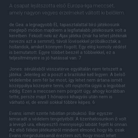
A csapat lejátszotta elsõ Európa-liga meccsét,
amely nagyon vegyes érzelmeket váltott ki belõlem.
de Gea: a legnagyobb EL tapasztalattal bíró játékosunk
meglepõ módon majdnem a legfiatalabb játékosunk volt a
keretben. Feküdt neki az Ajax játéka (már ha lehet játéknak
nevezni azt a semmit), távoli lövésekkel próbálkoztak a
hollandok, amiket könnyen fogott. Egy elég komoly védést
is bemutatott. Egyre többet beszél a többiekkel, ez a
teljesítményére is jó hatással van. 7
Jones: sérülésbõl visszatérve egyáltalán nem tetszett a
játéka. Jelenleg az a poszt a braziloké kell legyen. A belsõ
védelembe sem fér be most, így lehet nem ártana ismét
középpálya közepére tenni, ott nyújtotta úgyis a legjobbat
eddig. Ezen a meccsen nem pörgött úgy, ahogy korábban
tette, persze majd 1 hónapos kihagyás után nem is
várható el, de ennél sokkal többre képes. 6
Evans: ismét szinte hibátlan probukció. Bár egyszer
lemaradt a védelem tengelyébõl. A tizenhatosunkon õ volt
a levegõ ura, elképesztõ mennyiségû labdát fejelt ki onnan.
Az elsõ félidei játékunkról mindent elmond, hogy kb. csak
Evans megindulásainál éreztem azt, hogy most lehet