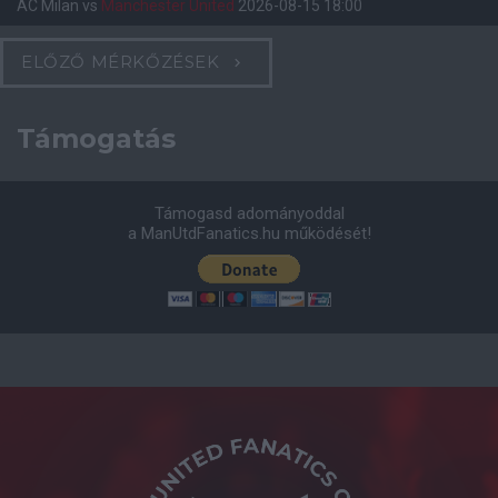
AC Milan
vs
Manchester United
2026-08-15 18:00
ELŐZŐ MÉRKŐZÉSEK
Támogatás
Támogasd adományoddal
a ManUtdFanatics.hu működését!