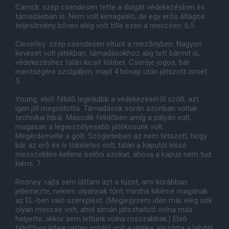
Carrick: szép csendesen tette a dolgát védekezésben és
támadásban is. Nem volt kimagasló, de egy erõs átlagos
teljesítmény bõven elég volt tõle ezen a meccsen. 6,5
Cleverley: szép csendesen eltûnt a mezõnyben. Nagyon
keveset volt játékban, támadásokhoz alig tett bármit is,
védekezéshez talán kicsit többet. Cseréje jogos, bár
mentségére szolgáljon, majd 4 hónap után játszott ismét.
5
Young: elsõ félidõ leginkább a védekezésérõl szólt, azt
igen jól megoldotta. Támadások során azonban voltak
technikai hibái. Második félidõben amíg a pályán volt,
magasan a legveszélyesebb játékosunk volt.
Megérdemelte a gólt. Szögleteiben az nem tetszett, hogy
bár az erõ és ív tökéletes volt, talán a kaputól kissé
messzebbre kellene belõni azokat, ahova a kapus nem tud
kiérni. 7
Rooney: rajta sem láttam azt a tüzet, ami korábban
jellemezte, nekem olyannak tûnt, mintha kikérné magának
az EL-ben való szereplést. (Megjegyzem idén már elég sok
olyan meccse volt, ahol simán játszhatott volna más
helyette, akkor sem lettünk volna rosszabbak.) Elsõ
félidõben kifejezetten irritáló volt a játéka, elszórta a labdát