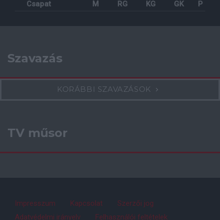
Csapat
M
RG
KG
GK
P
Szavazás
KORÁBBI SZAVAZÁSOK
TV műsor
Impresszum
Kapcsolat
Szerzői jog
Adatvédelmi irányelv
Felhasználói feltételek