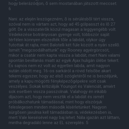
hogy belerázódjon, õ sem mostanában játszott meccset.
6
Nani: az elején leszögezném, õ is sérülésbõl tért vissza,
szóval nem is vártam azt, hogy ad 45 gólpasszt és lõ 27
gólt. De a visszatérõk közül magasan a leggyengébb volt.
Védekezése botrányosan gyenge volt, többször saját
térfélen könnyen elszedték tõle a labdát, olykor úgy
futottak át rajta, mint Balotelli két füle között a nyári szellõ.
Ismét "megcsodálhattunk" egy Rooney agyérgörcsöt,
mikor a csatár nem kapta vissza a labdát, mert Nani valami
spontán bevillanás miatt az egyik Ajax huligán ölébe tekert.
És sajnos nem ez volt az egyetlen labda, amit nagyon
sután oldott meg. 16-os sarkáról a rövid felsõbe akart
tekerni egyszer, hogy az elsõ szögletérõl ne is beszéljünk,
amely a kapu mögötti fényképezõgépekre volt csak
veszélyes. Sokak kritizálják Youngot és Valenciát, amiért
sok esetben vissza passzolnak. Valahogy én inkább
díjazom azt, hogy nem vesztik el a labdát és ismét
próbálkozhatunk támadással, mint hogy elszórjuk
feleslegesen minden második kísérletünket. Nagyon
sürgõsen javulnia kell támadásban is, védekezésben is,
mert Vale kiesésével nagy baj lehet. Nála igazán azt láttam,
mintha degradáló lenne az EL szereplés. 5