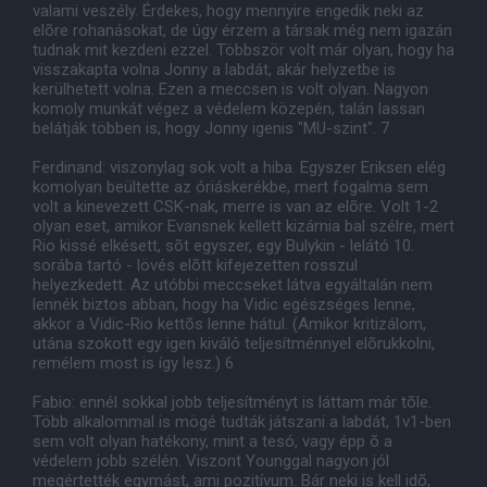
valami veszély. Érdekes, hogy mennyire engedik neki az
elõre rohanásokat, de úgy érzem a társak még nem igazán
tudnak mit kezdeni ezzel. Többször volt már olyan, hogy ha
visszakapta volna Jonny a labdát, akár helyzetbe is
kerülhetett volna. Ezen a meccsen is volt olyan. Nagyon
komoly munkát végez a védelem közepén, talán lassan
belátják többen is, hogy Jonny igenis "MU-szint". 7
Ferdinand: viszonylag sok volt a hiba. Egyszer Eriksen elég
komolyan beültette az óriáskerékbe, mert fogalma sem
volt a kinevezett CSK-nak, merre is van az elõre. Volt 1-2
olyan eset, amikor Evansnek kellett kizárnia bal szélre, mert
Rio kissé elkésett, sõt egyszer, egy Bulykin - lelátó 10.
sorába tartó - lövés elõtt kifejezetten rosszul
helyezkedett. Az utóbbi meccseket látva egyáltalán nem
lennék biztos abban, hogy ha Vidic egészséges lenne,
akkor a Vidic-Rio kettõs lenne hátul. (Amikor kritizálom,
utána szokott egy igen kiváló teljesítménnyel elõrukkolni,
remélem most is így lesz.) 6
Fabio: ennél sokkal jobb teljesítményt is láttam már tõle.
Több alkalommal is mögé tudták játszani a labdát, 1v1-ben
sem volt olyan hatékony, mint a tesó, vagy épp õ a
védelem jobb szélén. Viszont Younggal nagyon jól
megértették egymást, ami pozitívum. Bár neki is kell idõ,