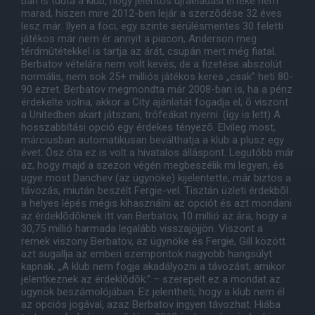
ban is tudta a klub, hogy jelentõs újraeladási értéke nem
marad, hiszen mire 2012-ben lejár a szerzõdése 32 éves
lesz már. Ilyen a foci, egy szinte sérülésmentes 30 feletti
játékos már nem ér annyit a piacon, Anderson meg
térdmûtétekkel is tartja az árát, csupán mert még fiatal.
Berbatov vételára nem volt kevés, de a fizetése abszolút
normális, nem sok 25+ milliós játékos keres „csak” heti 80-
90 ezret. Berbatov megmondta már 2008-ban is, ha a pénz
érdekelte volna, akkor a City ajánlatát fogadja el, õ viszont
a Unitedben akart játszani, trófeákat nyerni. (így is lett) A
hosszabbítási opció egy érdekes tényezõ. Elvileg most,
márciusban automatikusan beválthatja a klub a plusz egy
évet. Õsz óta ez is volt a hivatalos álláspont. Legutóbb már
az, hogy majd a szezon végén megbeszélik mi legyen, és
ugye most Danchev (az ügynöke) kijelentette, már biztos a
távozás, miután beszélt Fergie-vel. Tisztán üzleti érdekbõl
a helyes lépés mégis kihasználni az opciót és azt mondani
az érdeklõdõknek itt van Berbatov, 10 millió az ára, hogy a
30,75 millió harmada legalább visszajöjjön. Viszont a
remek viszony Berbatov, az ügynöke és Fergie, Gill között
azt sugallja az emberi szempontok nagyobb hangsúlyt
kapnak. „A klub nem fogja akadályozni a távozást, amikor
jelentkeznek az érdeklõdõk.” – szerepelt ez a mondat az
ügynök beszámolójában. Ez jelentheti, hogy a klub nem él
az opciós jogával, azaz Berbatov ingyen távozhat. Hiába