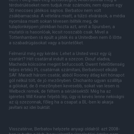
térdsérüléseket nem tudjuk már számolni, nem éppen egy
50 meccses játékos sajnos. Berbatov nem volt
zsákbamacska. A vételára miatt, a túlzó elvárások, a média
nyomása miatt sokan tévesen ítélték meg, de
tulajdonképpen játékban hozta azt, amit a Spursben, a
mutatói is hasonlóak, kicsit rosszabb csak. Mivel a
Tottenhamben rá épült a játék és a Unitedben nem õ lõtte
a szabadrúgásokat vagy a büntetõket.
Felmerül még egy kérdés: Lehet a United vesz egy új
csatárt? Hét csatárral indult a szezon. Diouf eladva,
Macheda kölcsöne megint befuccsolt, Owent felelõtlenség
teljes értékû PL csatárnak számítani, Berbatovot elküldi
SAF. Maradt három csatár, abból Rooney átlag két hónapot
gól nélkül tölt, de jó mezõnyben. Chicharito ugyan szállítja
a gólokat, de õ mezõnyben kevesebb, sokat van lesen is.
Welbeck remek, de féltem a sérülésektõl. Még ha az
ígéretes Will Keane feljebb lép, úgy is kevés lenne nekivágni
az új szezonnak, fõleg ha a csapat a BL-ben ki akarja
javítani az idei buktát.
Visszatérve, Berbatov helyzete anyagi oldalról: azt 2008-