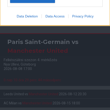
Data Deletion
Data Access
Privacy Policy
Meccs Center
Paris Saint-Germain
vs
Manchester United
Felkészülési szezon 4. mérkőzés
Nya Ullevi, Göteborg
2026-08-08 17:00
0 nap 10 óra 29 perc 44 másodperc
Leeds United
vs
Manchester United
2026-08-12 20:30
AC Milan
vs
Manchester United
2026-08-15 18:00