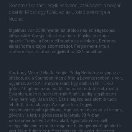
Sosem titkoltam, egyik kedvenc játékosom a bolgár
csatár. Most úgy tûnik, ez az utolsó szezonja a
klubnál.
Izgalmas volt 2008 nyarán az utolsó nap az átigazolási
idõszakból. Ahogy érkeztek a hírek, tényleg le akarja
igazolni Fergie, a Spurs elfogadta az ajánlatot, Berbatov
elutasította a zajos szomszédot, Fergie ment érte a
reptérre és éjfél után megjelent az SSN adásban...
Kár, hogy Mitkot feladta Fergie. Pedig Berbatov ugyanaz a
játékos, aki a Spursben meg elõtte a Leverkusenben is volt,
ugyanaz, akit SAF annyira akart. Egy stabilan kb. 15-20
gólos, 10 gólpasszos csatár, hasonló mutatókkal, mint a
Spursben, idén is szerzett már 9 gólt, pedig alig játszott.
Tény, nem egy Usain Bolt. Ezt a leigazolása elõtt is tudni
lehetett, õ másban jó. Az egész keret egyik
leglabdabiztosabb játékosa. Van szeme és esze a focihoz,
gólkirály is lett, a gólpasszai is jöttek, 90 %-ban
sérülésmentes volt a 4 év alatt, egyáltalán nem kell
szégyenkeznie a statisztikája miatt, és gyönyörû gólokat is
vert. Nem futkározott összevissza, de azért dolgozott