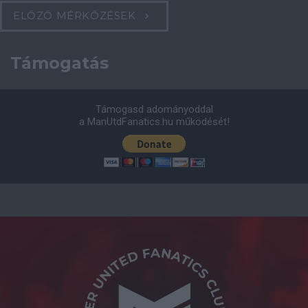
ELŐZŐ MÉRKŐZÉSEK
Támogatás
Támogasd adományoddal
a ManUtdFanatics.hu működését!