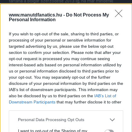
tartana a bolgár szerzõdése 2013-ig, ha már mindenki
tudja nem szerepel a tervekben, ezáltal a piaci ára jóval a
valós értékén alul van egyébként is. Errõl nem Berbatov
www.manutdfanatics.hu -
Do Not Process My
tehet. Méltatlan lenne alkudozni akármelyik kérõvel pár
Personal Information
millión, mindenkinek az az érdeke, hogy simán és gyorsan
történjen a távozás.
If you wish to opt-out of the sale, sharing to third parties, or
processing of your personal or sensitive information for
targeted advertising by us, please use the below opt-out
Berbatov az ügynöke szerint nem valószínû, hogy
section to confirm your selection. Please note that after your
Angliában marad, szerintem az olasz bajnokság feküdne a
opt-out request is processed you may continue seeing
stílusának, vagy visszamegy a Bayer Leverkusenbe, esetleg
a nagyratörõ PSG? Sok sikert neki, szerzett pár
interest-based ads based on personal information utilized by
felejthetetlen emléket.
us or personal information disclosed to third parties prior to
your opt-out. You may separately opt-out of the further
disclosure of your personal information by third parties on the
IAB’s list of downstream participants. This information may
also be disclosed by us to third parties on the
IAB’s List of
Downstream Participants
that may further disclose it to other
third parties.
Please note that this website/app uses one or more Google
Personal Data Processing Opt Outs
services and may gather and store information including but
not limited to your visit or usage behaviour. You may click to
I want to opt-out of the Sharing of my