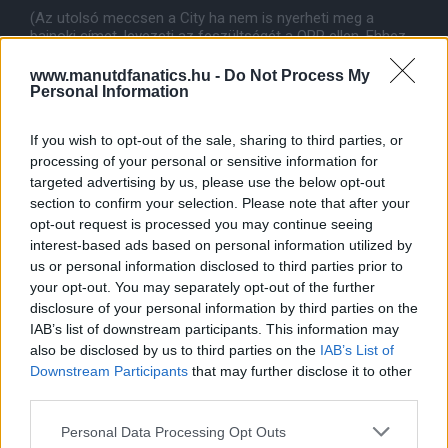
(Az utolsó meccsen a City ha nem is nyerheti meg a
bajnoki címet, levezeti az feszültségét a QPR ellen. Ehhez
nem is fûznék más kommentárt. Mi elmegyünk
Sunderlandbe, és ha mondjuk lenne egy 5 pontos elõny a
www.manutdfanatics.hu -
Do Not Process My
zsebünkben, akkor kipróbálhatnánk egy jó pár fiatalt akár
Personal Information
egyszerre bevetni - gondolok itt a Keane tesókra, Fryesre,
Amosra, Pogbára, De Laetre, Veselire - minden mindegy
If you wish to opt-out of the sale, sharing to third parties, or
alapon.)
processing of your personal or sensitive information for
Íme tehát a szezon hajrája. Ez az az idõszak, amikor nincs
targeted advertising by us, please use the below opt-out
idõ és hely a bukdácsolásra. A 100%-ot kell hozni
section to confirm your selection. Please note that after your
minimum. Kiélezett a csata, mert minden egyes bukásnál
opt-out request is processed you may continue seeing
vérszemet kaphat a City. De hiszem, hogy sikerülhet, és a
interest-based ads based on personal information utilized by
20. bajnoki címet megszerezhetjük.
us or personal information disclosed to third parties prior to
your opt-out. You may separately opt-out of the further
disclosure of your personal information by third parties on the
IAB’s list of downstream participants. This information may
also be disclosed by us to third parties on the
IAB’s List of
Downstream Participants
that may further disclose it to other
third parties.
Please note that this website/app uses one or more Google
Personal Data Processing Opt Outs