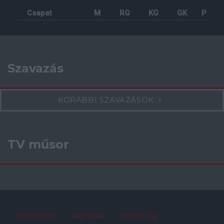
Csapat
M
RG
KG
GK
P
Szavazás
KORÁBBI SZAVAZÁSOK
TV műsor
Impresszum
Kapcsolat
Szerzői jog