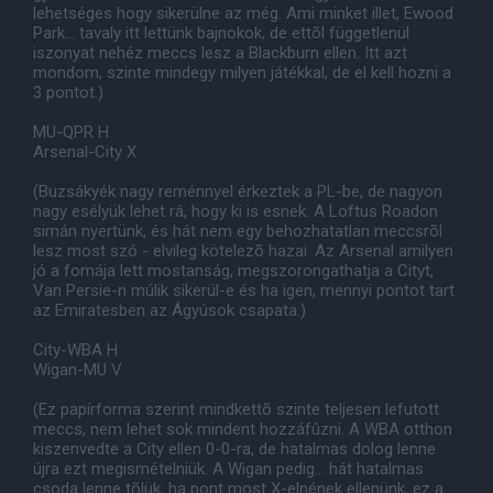
lehetséges hogy sikerülne az még. Ami minket illet, Ewood
Park... tavaly itt lettünk bajnokok, de ettõl függetlenül
iszonyat nehéz meccs lesz a Blackburn ellen. Itt azt
mondom, szinte mindegy milyen játékkal, de el kell hozni a
3 pontot.)
MU-QPR H
Arsenal-City X
(Buzsákyék nagy reménnyel érkeztek a PL-be, de nagyon
nagy esélyük lehet rá, hogy ki is esnek. A Loftus Roadon
simán nyertünk, és hát nem egy behozhatatlan meccsrõl
lesz most szó - elvileg kötelezõ hazai. Az Arsenal amilyen
jó a fomája lett mostanság, megszorongathatja a Cityt,
Van Persie-n múlik sikerül-e és ha igen, mennyi pontot tart
az Emiratesben az Ágyúsok csapata.)
City-WBA H
Wigan-MU V
(Ez papírforma szerint mindkettõ szinte teljesen lefutott
meccs, nem lehet sok mindent hozzáfûzni. A WBA otthon
kiszenvedte a City ellen 0-0-ra, de hatalmas dolog lenne
újra ezt megismételniük. A Wigan pedig... hát hatalmas
csoda lenne tõlük, ha pont most X-elnének ellenünk, ez a