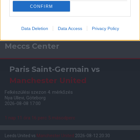
CONFIRM
Data Deletion
Data Access
Privacy Policy
Meccs Center
Paris Saint-Germain
vs
Manchester United
Felkészülési szezon 4. mérkőzés
Nya Ullevi, Göteborg
2026-08-08 17:00
1 nap 11 óra 16 perc 4 másodperc
Leeds United
vs
Manchester United
2026-08-12 20:30