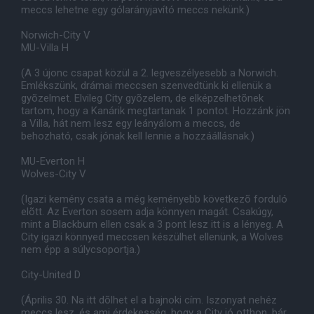
meccs lehetne egy gólarányjavító meccs nekünk.)
Norwich-City V
MU-Villa H
(A 3 újonc csapat közül a 2. legveszélyesebb a Norwich.
Emlékszünk, drámai meccsen szenvedtünk ki ellenük a
gyõzelmet. Elvileg City gyõzelem, de elképzelhetõnek
tartom, hogy a Kanárik megtartanak 1 pontot. Hozzánk jön
a Villa, hát nem lesz egy leányálom a meccs, de
behozható, csak jónak kell lennie a hozzáállásnak.)
MU-Everton H
Wolves-City V
(Igazi kemény csata a még keményebb következõ forduló
elõtt. Az Everton sosem adja könnyen magát. Csakúgy,
mint a Blackburn ellen csak a 3 pont lesz itt is a lényeg. A
City igazi könnyed meccsen készülhet ellenünk, a Wolves
nem épp a súlycsoportja.)
City-United D
(Április 30. Na itt dõlhet el a bajnoki cím. Iszonyat nehéz
meccs lesz, és ami érdekesség, hogy a City jó otthon, bár