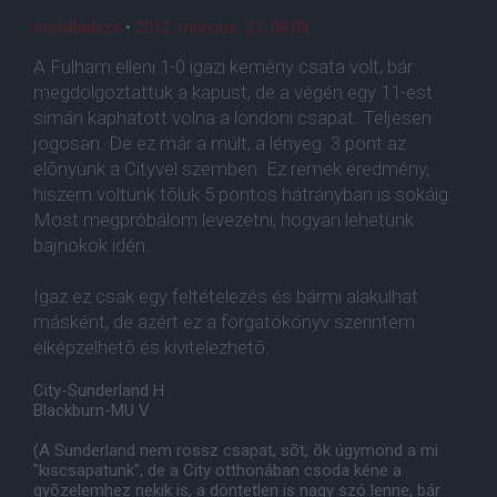
mobilbalazs
•
2012. március. 27. 08:08
A Fulham elleni 1-0 igazi kemény csata volt, bár
megdolgoztattuk a kapust, de a végén egy 11-est
simán kaphatott volna a londoni csapat. Teljesen
jogosan. De ez már a múlt, a lényeg: 3 pont az
elõnyünk a Cityvel szemben. Ez remek eredmény,
hiszem voltunk tõlük 5 pontos hátrányban is sokáig.
Most megpróbálom levezetni, hogyan lehetünk
bajnokok idén.
Igaz ez csak egy feltételezés és bármi alakulhat
másként, de azért ez a forgatókönyv szerintem
elképzelhetõ és kivitelezhetõ.
City-Sunderland H
Blackburn-MU V
(A Sunderland nem rossz csapat, sõt, õk úgymond a mi
"kiscsapatunk", de a City otthonában csoda kéne a
gyõzelemhez nekik is, a döntetlen is nagy szó lenne, bár