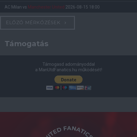
AC Milan
vs
Manchester United
2026-08-15 18:00
ELŐZŐ MÉRKŐZÉSEK
Támogatás
Támogasd adományoddal
a ManUtdFanatics.hu működését!