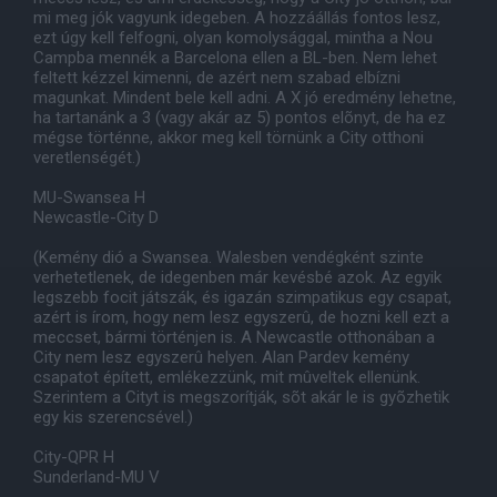
mi meg jók vagyunk idegeben. A hozzáállás fontos lesz,
ezt úgy kell felfogni, olyan komolysággal, mintha a Nou
Campba mennék a Barcelona ellen a BL-ben. Nem lehet
feltett kézzel kimenni, de azért nem szabad elbízni
magunkat. Mindent bele kell adni. A X jó eredmény lehetne,
ha tartanánk a 3 (vagy akár az 5) pontos elõnyt, de ha ez
mégse történne, akkor meg kell törnünk a City otthoni
veretlenségét.)
MU-Swansea H
Newcastle-City D
(Kemény dió a Swansea. Walesben vendégként szinte
verhetetlenek, de idegenben már kevésbé azok. Az egyik
legszebb focit játszák, és igazán szimpatikus egy csapat,
azért is írom, hogy nem lesz egyszerû, de hozni kell ezt a
meccset, bármi történjen is. A Newcastle otthonában a
City nem lesz egyszerû helyen. Alan Pardev kemény
csapatot épített, emlékezzünk, mit mûveltek ellenünk.
Szerintem a Cityt is megszorítják, sõt akár le is gyõzhetik
egy kis szerencsével.)
City-QPR H
Sunderland-MU V