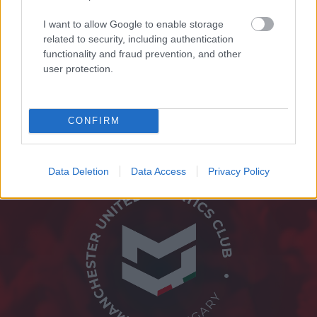
I want to allow Google to enable storage
related to security, including authentication
Támogasd adományoddal
functionality and fraud prevention, and other
a ManUtdFanatics.hu működését!
user protection.
CONFIRM
Data Deletion
Data Access
Privacy Policy