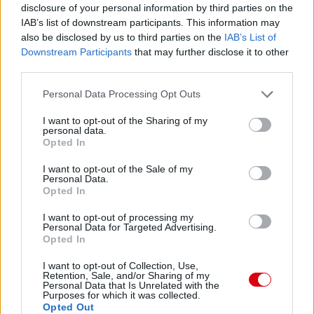
disclosure of your personal information by third parties on the
IAB’s list of downstream participants. This information may
also be disclosed by us to third parties on the
IAB’s List of
Downstream Participants
that may further disclose it to other
third parties.
Please note that this website/app uses one or more Google
Personal Data Processing Opt Outs
services and may gather and store information including but
not limited to your visit or usage behaviour. You may click to
I want to opt-out of the Sharing of my
personal data.
grant or deny consent to Google and its third-party tags to
Opted In
use your data for below specified purposes in below Google
consent section.
I want to opt-out of the Sale of my
Personal Data.
Opted In
I want to opt-out of processing my
Personal Data for Targeted Advertising.
Opted In
I want to opt-out of Collection, Use,
Retention, Sale, and/or Sharing of my
Personal Data that Is Unrelated with the
Purposes for which it was collected.
Opted Out