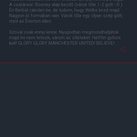
A csatársor: Rooney alap kezdõ (várok tõle 1-2 gólt :-D ).
Én Berbát raknám be, de tudom, hogy Welbs kezd majd.
Nagyon jó formában van. Várok tõle egy olyan szép gólt,
mint az Everton ellen.
Szóval csak ennyi lenne. Nyugodtan megmondhatjátok
majd mi nem tetszik, várom az ötleteket. Hétfõn gyõzni
kell! GLORY GLORY MANCHESTER UNITED! BELIEVE!