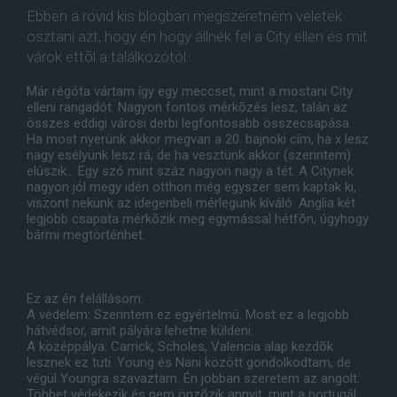
Ebben a rövid kis blogban megszeretném veletek
osztani azt, hogy én hogy állnék fel a City ellen és mit
várok ettõl a találkozótól.
Már régóta vártam így egy meccset, mint a mostani City
elleni rangadót. Nagyon fontos mérkõzés lesz, talán az
összes eddigi városi derbi legfontosabb összecsapása.
Ha most nyerünk akkor megvan a 20. bajnoki cím, ha x lesz
nagy esélyünk lesz rá, de ha vesztünk akkor (szerintem)
elúszik... Egy szó mint száz nagyon nagy a tét. A Citynek
nagyon jól megy idén otthon még egyszer sem kaptak ki,
viszont nekünk az idegenbeli mérlegünk kíváló. Anglia két
legjobb csapata mérkõzik meg egymással hétfõn, úgyhogy
bármi megtörténhet.
Ez az én felállásom.
A védelem: Szerintem ez egyértelmû. Most ez a legjobb
hátvédsor, amit pályára lehetne küldeni.
A középpálya: Carrick, Scholes, Valencia alap kezdõk
lesznek ez tuti. Young és Nani között gondolkodtam, de
végül Youngra szavaztam. Én jobban szeretem az angolt.
Többet védekezik és nem önzõzik annyit, mint a portugál.