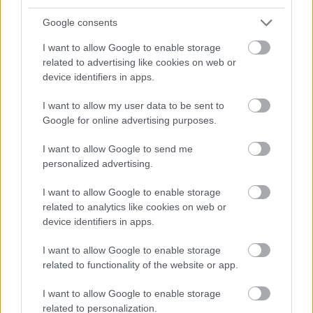
Meccs Center
Google consents
I want to allow Google to enable storage
Paris Saint-Germain
vs
related to advertising like cookies on web or
Manchester United
device identifiers in apps.
Felkészülési szezon 4. mérkőzés
I want to allow my user data to be sent to
Nya Ullevi, Göteborg
Google for online advertising purposes.
2026-08-08 17:00
I want to allow Google to send me
1 nap 8 óra 51 perc 51 másodperc
personalized advertising.
I want to allow Google to enable storage
Leeds United
vs
Manchester United
2026-08-12 20:30
related to analytics like cookies on web or
device identifiers in apps.
AC Milan
vs
Manchester United
2026-08-15 18:00
I want to allow Google to enable storage
ELŐZŐ MÉRKŐZÉSEK
related to functionality of the website or app.
I want to allow Google to enable storage
Támogatás
related to personalization.