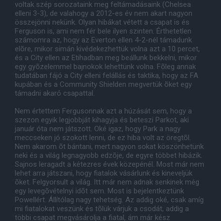
voltak szép sorozataink meg feltámadásaink (Chelsea
elleni 3-3), de valahogy a 2012-es év nem akart nagyon
összejönni nekünk. Olyan hibákat vétett a csapat is és
Ferguson is, ami nem fér bele ilyen szinten. Érthetetlen
számomra az, hogy az Everton ellen 4-2-nél támadunk
elõre, mikor simán kivédekezhettük volna azt a 10 percet,
és a City ellen az Etihadban meg beállunk bekkelni, mikor
egy gyõzelemmel bajnokok lehettünk volna. Fõleg annak
tudatában fájó a City elleni felállás és taktika, hogy az FA
kupában és a Community Shielden megvertük õket egy
támadni akaró csapattal.
Nem értettem Fergusonnak azt a húzását sem, hogy a
szezon egyik legjobbját kihagyja és beteszi Parkot, aki
január óta nem játszott. Oké igaz, hogy Park a nagy
meccseken jó szokott lenni, de ez hiba volt az öregtõl.
Nem akarom õt bántani, mert nagyon sokat köszönhetünk
neki és a világ legnagyobb edzõje, de egyre többet hibázik.
Sajnos leragadt a kétezres évek közepénél. Most már nem
lehet arra játszani, hogy fiatalok vásárlunk és kineveljük
õket. Felgyorsult a világ. Itt már nem adnak senkinek még
egy levegõvételnyi idõt sem. Most is bejelentkeztünk
Powellért. Állítólag nagy tehetség. Az addig oké, csak amíg
mi fiatalokat veszünk és tõlük várjuk a csodát, addig a
többi csapat megvásárolja a fiatal, ám már kész