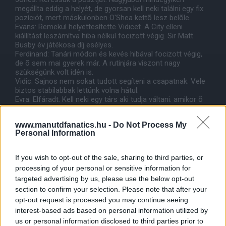
megállta eddig a helyét, de gyorsan kell neki találni egy fix
pozíciót, mert máskülönben O'Shea kettõ lesz belõle.
Evans: Remekül helyettesítette Vidicet. A City elleni
kiállítást leszámítva hiba nélkül focizott végig. Sir Matt
Busby év játékosa díj esélyes.
Ferdinand: Tanári módon és kevés hibával focizott végig,
de õ sem mai gyerek már. A rutinjára viszont nagy
szükségünk volt idén is.
Vidic: Sajnos nem sokat tudott segíteni a csapatnak. Vele
biztos stabilabbak lettünk volna hátul.
Evra: Elfáradt. Kell neki egy társ aki tudja váltani. amikor õ
már nem birja a cuccost.
www.manutdfanatics.hu -
Do Not Process My
Personal Information
Valencia: Esélyes az év játékosa címre, mert parádésat
focizott a jobb oldalon. Egyszerûen nem tudták megállítani
idén.
If you wish to opt-out of the sale, sharing to third parties, or
Young: Fontos gólokat szerzett és nagyon jól
processing of your personal or sensitive information for
beilleszkedett a csapatba. Ha stabilizálni tudja a formáját
targeted advertising by us, please use the below opt-out
akkor Naninak nagyon fel kell kötni a gatyáját. Reméljük
section to confirm your selection. Please note that after your
kezdõ lesz az Európa Bajnokságon is. Megérdemli.
Nani: A jobb oldalon szokásosan rosszul játszott, de ezt
opt-out request is processed you may continue seeing
már megszoktuk tõle. Õ is inkább a szezon elején pörgött,
interest-based ads based on personal information utilized by
de akkor is inkább a bal szárnyon.
us or personal information disclosed to third parties prior to