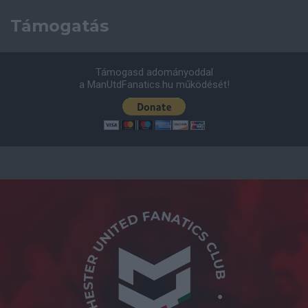
Támogatás
Támogasd adományoddal
a ManUtdFanatics.hu működését!