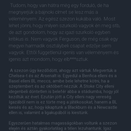
Tudom, hogy van hátra még egy forduló, de ha
megnyerjük a bajnoki címet se lesz más a
véleményem. Az egész szezon kukába való. Most
lehet jönni, hogy milyen szurkoló vagyok én meg stb,
de azt gondolom, hogy az igazi szurkoló egyben
kritikus is. Nem vagyok Ferguson, de még csak egy
megyei harmadik osztálybeli csapat edzõje sem
vagyok. Ettõl függetlenül igenis van véleményem és
igenis azt mondom, hogy elb***sztuk.
A szezon úgy kezdõdött, ahogy azt vártuk. Megvertük a
Chelsea-t és az Arsenalt is. Egyedül a Benfica elleni és a
Basel elleni BL meccs, amibe bele lehetne kötni, ha a
szeptembert és az októbert nézzük. A Stoke City elleni
idegenbeli döntetlen is belefér abba a stádiumba, hogy jól
kezdtük az évet. Ezután jött a City elleni nagy vereség.
Igazából nem is ez törte meg a játékosokat, hanem a BL
kiesés és az, hogy kikaptunk a Blackburn és a Newcastle
ellen is, valamint a ligakupából is kiestünk.
Egyszerûen hatalmas magasságokban voltunk a szezon
elején és aztán gyakorlatilag a télen lezuhantunk. Igaz