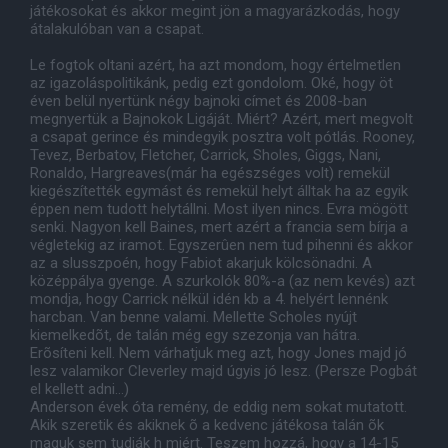
játékosokat és akkor megint jön a magyarázkodás, hogy
átalakulóban van a csapat.
Le fogtok oltani azért, ha azt mondom, hogy értelmetlen
az igazoláspolitikánk, pedig ezt gondolom. Oké, hogy öt
éven belül nyertünk négy bajnoki címet és 2008-ban
megnyertük a Bajnokok Ligáját. Miért? Azért, mert megvolt
a csapat gerince és mindegyik posztra volt pótlás. Rooney,
Tevez, Berbatov, Fletcher, Carrick, Sholes, Giggs, Nani,
Ronaldo, Hargreaves(már ha egészséges volt) remekül
kiegészítették egymást és remekül helyt álltak ha az egyik
éppen nem tudott helytállni. Most ilyen nincs. Evra mögött
senki. Nagyon kell Baines, mert azért a francia sem bírja a
végletekig az iramot. Egyszerûen nem tud pihenni és akkor
az a slusszpoén, hogy Fabiot akarjuk kölcsönadni. A
középpálya gyenge. A szurkolók 80%-a (az nem kevés) azt
mondja, hogy Carrick nélkül idén kb a 4. helyért lennénk
harcban. Van benne valami. Mellette Scholes nyújt
kiemelkedõt, de talán még egy szezonja van hátra.
Erõsíteni kell. Nem várhatjuk meg azt, hogy Jones majd jó
lesz valamikor Cleverley majd úgyis jó lesz. (Persze Pogbát
el kellett adni...)
Anderson évek óta remény, de eddig nem sokat mutatott.
Akik szeretik és akiknek õ a kedvenc játékosa talán õk
maguk sem tudják h miért. Teszem hozzá, hogy a 14-15