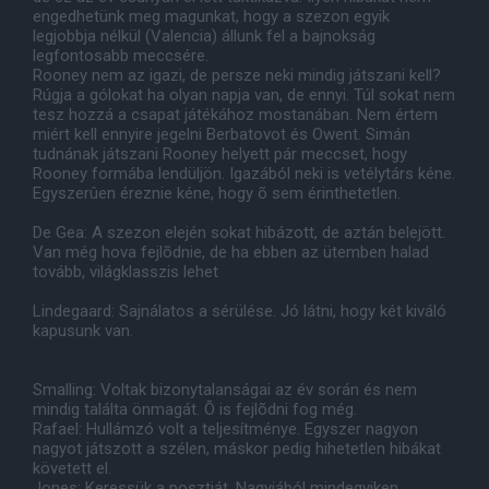
engedhetünk meg magunkat, hogy a szezon egyik
legjobbja nélkül (Valencia) állunk fel a bajnokság
legfontosabb meccsére.
Rooney nem az igazi, de persze neki mindig játszani kell?
Rúgja a gólokat ha olyan napja van, de ennyi. Túl sokat nem
tesz hozzá a csapat játékához mostanában. Nem értem
miért kell ennyire jegelni Berbatovot és Owent. Simán
tudnának játszani Rooney helyett pár meccset, hogy
Rooney formába lendüljön. Igazából neki is vetélytárs kéne.
Egyszerûen éreznie kéne, hogy õ sem érinthetetlen.
De Gea: A szezon elején sokat hibázott, de aztán belejött.
Van még hova fejlõdnie, de ha ebben az ütemben halad
tovább, világklasszis lehet
Lindegaard: Sajnálatos a sérülése. Jó látni, hogy két kiváló
kapusunk van.
Smalling: Voltak bizonytalanságai az év során és nem
mindig találta önmagát. Õ is fejlõdni fog még.
Rafael: Hullámzó volt a teljesítménye. Egyszer nagyon
nagyot játszott a szélen, máskor pedig hihetetlen hibákat
követett el.
Jones: Keressük a posztját. Nagyjából mindegyiken