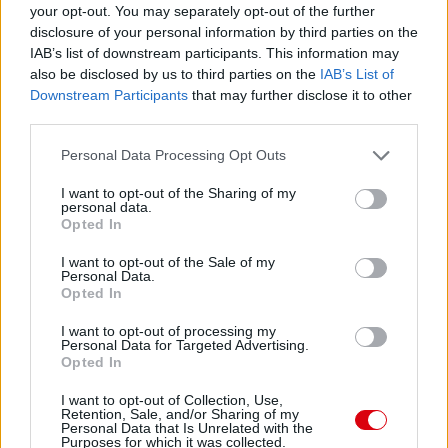
Giggs: Ha kellett akkor még tudott segíteni, de már nem
your opt-out. You may separately opt-out of the further
nagyon bírja. Egy félidõs játékos.
disclosure of your personal information by third parties on the
Scholes: Nagyon jól tette, hogy visszatért. Simán tud még
IAB’s list of downstream participants. This information may
a legnagyobb szinten focizni. Ha egész szezont vállalt
volna akkor õ lenne az év játékosa, így viszont lehet, hogy
also be disclosed by us to third parties on the
IAB’s List of
lecsúszik róla.
Downstream Participants
that may further disclose it to other
Carrick: A fórum és az egyéb csoportokat nézve talán a
third parties.
legesélyesebb az év játékosa címre. Ismét parádésat
focizott. Nagyon megköszönhetjük neki, hogy ha a bajnoki
Please note that this website/app uses one or more Google
Personal Data Processing Opt Outs
cím nem is a második hely meglesz. Nélküle ez sem jött
services and may gather and store information including but
volna össze.
not limited to your visit or usage behaviour. You may click to
I want to opt-out of the Sharing of my
Fletcher: Mielõbbi gyógyulást neki. Szükség van rá.
personal data.
grant or deny consent to Google and its third-party tags to
Anderson: Az év elején voltak jó meccsei, de aztán
Opted In
szokásosan eltûnt. Kezdem azt érezni, hogy nem United
use your data for below specified purposes in below Google
szint.
consent section.
I want to opt-out of the Sale of my
Cleverley: Sajnálatos, hogy a sérülése után nem jutott sok
Personal Data.
szerephez, de Scholes és Carrick mellett nehéz lett volna.
Opted In
Korán gondoltuk azt, hogy eljött az õ ideje.
Park: Pár meccs. Nagy hajtás más semmi.
I want to opt-out of processing my
Personal Data for Targeted Advertising.
Berbatov: Pár meccs és pár gól más semmi.
Opted In
Owen: Sokat volt sérült.
Rooney: Második a góllövõlistán és körülbelül csak ennyi a
I want to opt-out of Collection, Use,
Retention, Sale, and/or Sharing of my
pozitívum az idei évben.
Personal Data that Is Unrelated with the
Welbeck: Azt hiszi, hogy õ Jani. Egyszerûen sokszor olyan
Purposes for which it was collected.