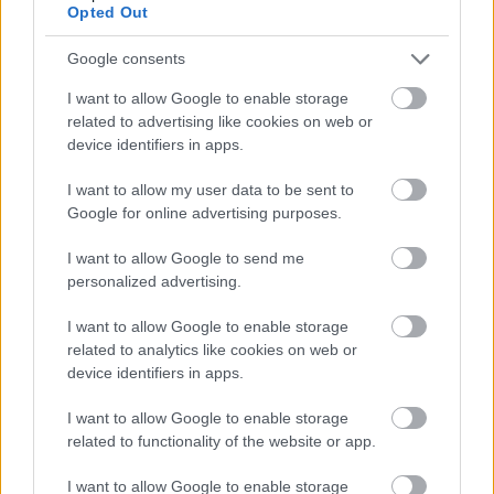
felesleges cselekbe megy bele, ami sok embert bosszant.
Opted Out
Idõvel nagyon jó csatár lesz, de egyelõre még tanuló
fázisban van a srác. Egyébként nem volt rossz szezonja.
Google consents
Ferguson: Szokatlanul sokat hibázott az öreg és
I want to allow Google to enable storage
szokatlanul rosszul nyúlt bele a meccsekbe. Érthetelen,
related to advertising like cookies on web or
hogy mi történt vele idén. Egyszerûen hiányoztak azok a
váratlan húzások tõle amiket megszoktunk. Vagyis
device identifiers in apps.
váratlan húzás volt, de ez inkább negatívan hatott a
csapatra.
I want to allow my user data to be sent to
Google for online advertising purposes.
I want to allow Google to send me
personalized advertising.
I want to allow Google to enable storage
related to analytics like cookies on web or
device identifiers in apps.
I want to allow Google to enable storage
related to functionality of the website or app.
I want to allow Google to enable storage