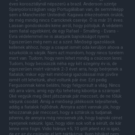
éves korosztálynál népszerû a brazil. Anderson szintje
Spanyolországban vagy Portugáliában van, de semmiképp
sem a Manchester Unitednél. Kagawa érkezésének örülök,
de még mindig nincs Carricknek cseréje. Õ is már 31 éves.
Lassan gondoskodni kéne arról, hogy pótoljuk. A védelem
sem fiatal egyébként, de egy Rafael - Smalling - Evans -
Evra védelemmel ne is akarjunk bajnokságot nyerni.
Egyszerûen még nem az a szint. Minõségi igazolások
kellenek ahhoz, hogy a csapat ismét oda kerüljön ahova a
szurkolók is várják. Nem azt mondom, hogy nincs türelem
mert van. Tudom, hogy nem lehet mindig a csúcson lenni.
Tudom, hogy becsúszik néha egy két szegény év is, de
egyszerûen miért várnánk 2-3 évet arra, hogy beérjenek a
fiatalok, mikor egy-két minõségi igazolással már jövõre
ismét ott lehetünk, ahol voltunk pár éve. Ezt pedig
Fergusonnak kéne belátni, hogy felgyorsult a világ. Nincs
idõ arra várni, amíg egy ifjú tehetség kibontja a szárnyait.
Oké vegyük meg õket játszanak pár meccset, de ne tõlük
várjunk csodát. Amíg a minõségi játékosok teljesítenek,
addig a fiatalok fejlõdnek. Annyira azért vannak jók, hogy
lehozzanak pár meccset, hogy a sztárok is tudjanak
pihenni, de annyira még nincsenek jók, hogy bajnoki címet
nyerjenek nekünk. Igaz, hogy idén sok volt a sérült, de kár
lenne erre fogni. Vidic hiánya +5, 10 gólt jelent ez is igaz,
de ez az év csúnyán el lett taktikázva. Ilyen hibákat nem