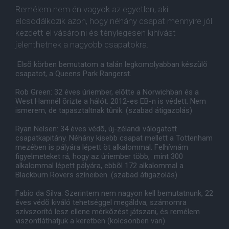
Remélem nem én vagyok az egyetlen, aki
elcsodálkozik azon, hogy néhány csapat mennyire jól
kezdett el vásárolni és ténylegesen kihívást
jelenthetnek a nagyobb csapatokra.
Elsõ körben bemutatom a talán legkomolyabban készülõ
csapatot, a Queens Park Rangerst.
Rob Green: 32 éves úriember, elõtte a Norwichban és a
West Hamnél õrizte a hálót. 2012-es EB-n is védett. Nem
ismerem, de tapasztaltnak tûnik. (szabad átigazolás)
Ryan Nelsen: 34 éves védõ, új-zélandi válogatott
csapatkapitány. Néhány kisebb csapat mellett a Tottenham
mezében is pályára lépett öt alkalommal. Felhívnám
figyelmeteket rá, hogy az úriember több, mint 300
alkalommal lépett pályára, ebbõl 172 alkalommal a
Blackburn Rovers színeiben. (szabad átigazolás)
Fabio da Silva: Szerintem nem nagyon kell bemutatnunk, 22
éves védõ kiváló tehetséggel megáldva, számomra
szívszorító lesz ellene mérkõzést játszani, és remélem
viszontláthatjuk a keretben (kölcsönben van)