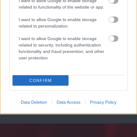
I want to allow Google to enable storage
related to functionality of the website or app.
Leeds United
vs
Manchester United
2026-08-12 20:30
AC Milan
vs
Manchester United
2026-08-15 18:00
I want to allow Google to enable storage
related to personalization.
ELŐZŐ MÉRKŐZÉSEK
I want to allow Google to enable storage
related to security, including authentication
functionality and fraud prevention, and other
Támogatás
user protection.
Támogasd adományoddal
CONFIRM
a ManUtdFanatics.hu működését!
Data Deletion
Data Access
Privacy Policy