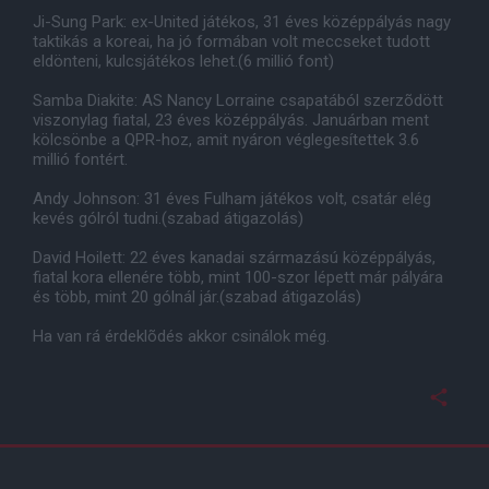
Ji-Sung Park: ex-United játékos, 31 éves középpályás nagy
taktikás a koreai, ha jó formában volt meccseket tudott
eldönteni, kulcsjátékos lehet.(6 millió font)
Samba Diakite: AS Nancy Lorraine csapatából szerzõdött
viszonylag fiatal, 23 éves középpályás. Januárban ment
kölcsönbe a QPR-hoz, amit nyáron véglegesítettek 3.6
millió fontért.
Andy Johnson: 31 éves Fulham játékos volt, csatár elég
kevés gólról tudni.(szabad átigazolás)
David Hoilett: 22 éves kanadai származású középpályás,
fiatal kora ellenére több, mint 100-szor lépett már pályára
és több, mint 20 gólnál jár.(szabad átigazolás)
Ha van rá érdeklõdés akkor csinálok még.