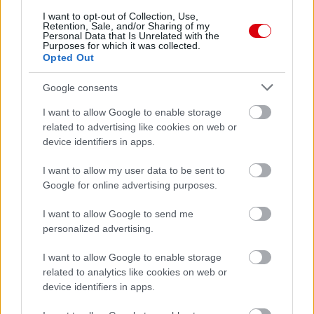
I want to opt-out of Collection, Use,
Retention, Sale, and/or Sharing of my
Personal Data that Is Unrelated with the
Purposes for which it was collected.
Opted Out
Google consents
I want to allow Google to enable storage
related to advertising like cookies on web or
Meccs Center
device identifiers in apps.
I want to allow my user data to be sent to
Google for online advertising purposes.
Paris Saint-Germain
vs
I want to allow Google to send me
Manchester United
personalized advertising.
Felkészülési szezon 4. mérkőzés
I want to allow Google to enable storage
Nya Ullevi, Göteborg
2026-08-08 17:00
related to analytics like cookies on web or
device identifiers in apps.