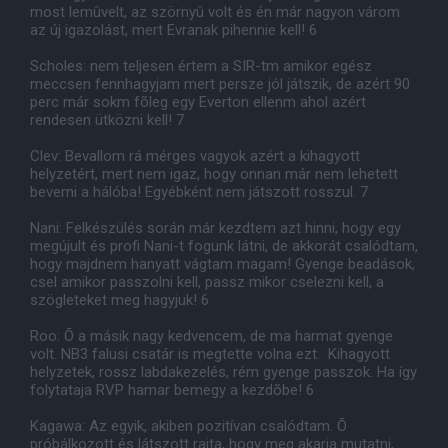
most lemûvelt, az szörnyû volt és én már nagyon várom
az új igazolást, mert Evranak pihennie kell! 6
Scholes: nem teljesen értem a SIR-tm amikor egész
meccsen fennhagyjam mert persze jól játszik, de azért 90
perc már sokm fõleg egy Everton ellenm ahol azért
rendesen ütközni kell! 7
Clev: Bevallom rá mérges vagyok azért a kihagyott
helyzetért, mert nem igaz, hogy onnan már nem lehetett
beverni a hálóba! Egyébként nem játszott rosszul. 7
Nani: Felkészülés során már kezdtem azt hinni, hogy egy
megújult és profi Nani-t fogunk látni, de akkorát csalódtam,
hogy majdnem hanyatt vágtam magam! Gyenge beadások,
csel amikor passzolni kell, passz mikor cselezni kell, a
szögleteket meg hagyjuk! 6
Roo: Õ a másik nagy kedvencem, de ma harmat gyenge
volt. NB3 falusi csatár is megtette volna ezt. Kihagyott
helyzetek, rossz labdakezelés, rém gyenge passzok. Ha így
folytataja RVP hamar bemegy a kezdõbe! 6
Kagawa: Az egyik, akiben pozitívan csalódtam. Õ
próbálkozott és látszott rajta, hogy meg akarja mutatni,