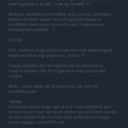
miért igazolta le az MU. Csak így tovább! 7,5
Welbeck: Kedvelem, mert fiatal, erõs, jó lövõ, technikás
játékos és látok abban rációt, hogy benn legyen a
kezdõben, mert most sem volt rossz. Csak azok a
helyzetkihasználások... 7
Cserék:
RVP: Örültem, hogy bejött és bár nem sok labdát kapott,
majdnem adott egy gólpasszt. Jó lesz õ!
Young: egyelõre EB formáját hozza és nem sok jó
megmozdulása volt, de fogjuk arra, hogy vissza kell
szokni!
Ando: Végre valaki, aki lõ messzirõl, bár nem túl
eredményesen.
Taktika:
Errõl csak annyit, hogy ugye 4-2-3-1-ben álltunk ki, ami
nem is rossz, csak egy kicsit embercseréket kéne csinálni
és Nani helyett Vale a szélen, Roo pedig ha nem kapja
össze magát, cserél RVP-vel!