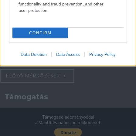
functionality and fraud prevention, and other
Felkészülési szezon 4. mérkőzés
user protection.
Nya Ullevi, Göteborg
2026-08-08 17:00
0 nap 0 óra 8 perc 0 másodperc
CONFIRM
Leeds United
vs
Manchester United
2026-08-12 20:30
Data Deletion
Data Access
Privacy Policy
AC Milan
vs
Manchester United
2026-08-15 18:00
ELŐZŐ MÉRKŐZÉSEK
Támogatás
Támogasd adományoddal
a ManUtdFanatics.hu működését!