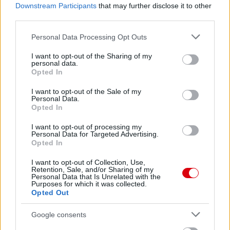
Downstream Participants
that may further disclose it to other
third parties.
Please note that this website/app uses one or more Google
Personal Data Processing Opt Outs
services and may gather and store information including but
not limited to your visit or usage behaviour. You may click to
I want to opt-out of the Sharing of my
personal data.
grant or deny consent to Google and its third-party tags to
Opted In
use your data for below specified purposes in below Google
consent section.
I want to opt-out of the Sale of my
Personal Data.
Opted In
I want to opt-out of processing my
Personal Data for Targeted Advertising.
Opted In
I want to opt-out of Collection, Use,
Retention, Sale, and/or Sharing of my
Personal Data that Is Unrelated with the
Purposes for which it was collected.
Opted Out
Google consents