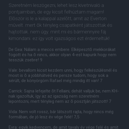
Szeretném leszögezni, lehet lesz kivetnivaló a
pontjaimban, de egy kicsit felhúztam magam!
Elõször is le a kalappal azelõtt, amit az Everton
mûvelt. mert õk tényleg csapatként játszottak és
hajtottak. nem úgy. mint mi és bármennyire fáj
kimondani. ez így volt igazságos ezt érdemeltük!
De Gea: Nálam a meccs embere. Elképesztõ mekkorákat
fogott és ha õ nincs, akkor olyan 4-est kapunk hogy nem
tesszük zsebre! 9
Vale: bevallom kicsit kezdem unni, hogy felkészülésnél és
most is õ a jobbhátvéd és persze tudom, hogy sok a
sérült, de könyörgöm Rafael még mindig itt van! 7
Carrick: Sajna lefejelte õt Fellaini, dehát valljuk be, nem KH-
nak igazoltuk, így az az igazság nem szeretném
lepontozni, mert tényleg nem az õ posztján játszott! 7
Vida: Nem volt rossz, bár látszott rajta, hogy nincs még
formában, de jó lesz év vége felé! 7,5
Evra: egyik kedvencem, de amit tavaly év vége felé és amit