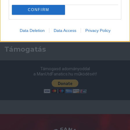
Leeds United
vs
Manchester United
2026-08-12 20:30
CONFIRM
AC Milan
vs
Manchester United
2026-08-15 18:00
ELŐZŐ MÉRKŐZÉSEK
Data Deletion
Data Access
Privacy Policy
Támogatás
Támogasd adományoddal
a ManUtdFanatics.hu működését!