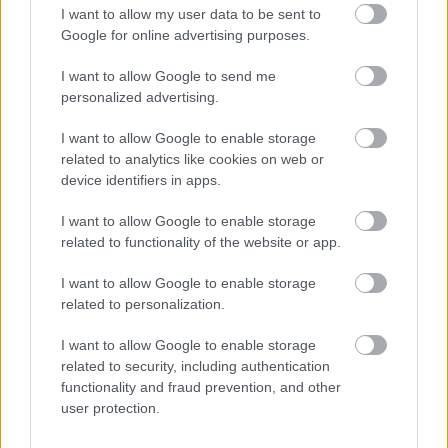
I want to allow my user data to be sent to
Google for online advertising purposes.
I want to allow Google to send me
personalized advertising.
I want to allow Google to enable storage
related to analytics like cookies on web or
Meccs Center
device identifiers in apps.
I want to allow Google to enable storage
related to functionality of the website or app.
Paris Saint-Germain
vs
Manchester United
I want to allow Google to enable storage
related to personalization.
Felkészülési szezon 4. mérkőzés
Nya Ullevi, Göteborg
I want to allow Google to enable storage
2026-08-08 17:00
related to security, including authentication
functionality and fraud prevention, and other
1 nap 0 óra 49 perc 28 másodperc
user protection.