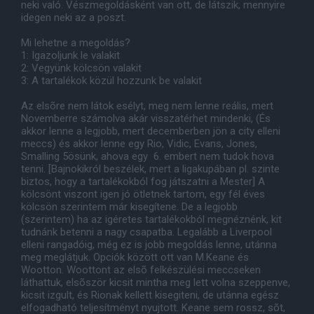
neki való. Vészmegoldásként van ott, de látszik, mennyire
idegen neki az a poszt.
Mi lehetne a megoldás?
1: Igazoljunk le valakit
2: Vegyünk kölcsön valakit
3: A tartalékok közül hozzunk be valakit
Az elsõre nem látok esélyt, meg nem lenne reális, mert
Novemberre számolva akár visszatérhet mindenki, (És
akkor lenne a legjobb, mert decemberben jön a city elleni
meccs) és akkor lenne egy Rio, Vidic, Evans, Jones,
Smalling 5ösünk, ahova egy 6. embert nem tudok hova
tenni. [Bajnokikról beszélek, mert a ligakupában pl. szinte
biztos, hogy a tartalékokból fog játszatni a Mester] A
kölcsönt viszont igen jó ötletnek tartom, egy fél éves
kölcsön szerintem már kisegítene. De a legjobb
(szerintem) ha az igéretes tartalékokból megnéznénk, kit
tudnánk betenni a nagy csapatba. Legalább a Liverpool
elleni rangadóig, még ez is jobb megoldás lenne, utánna
meg meglátjuk. Opciók között ott van M.Keane és
Wootton. Woottont az elsõ felkészülési meccseken
láthattuk, elsõször kicsit mintha meg lett volna szeppenve,
kicsit izgult, és Rionak kellett kisegiteni, de utánna egész
elfogadható teljesítményt nyujtott. Keane sem rossz, sõt,