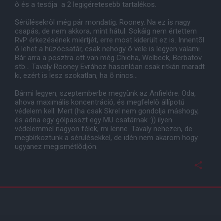
õ és a tesója a 2 legigéretesebb tartalékos.
Sérülésekrõl még pár mondatig: Rooney. Na ez is nagy
csapás, de nem akkora, mint hátul. Sokáig nem értettem
RvP érkezésének miértjét, erre most kiderült ez is. Innentõl
õ lehet a húzócsatár, csak nehogy õ vele is legyen valami.
Bár arra a posztra ott van még Chicha, Welbeck, Berbatov
stb... Tavaly Rooney Evrához hasonlóan csak ritkán maradt
ki, ezért is lesz szokatlan, ha õ nincs...
Bármi legyen, szeptemberbe megyünk az Anfieldre. Oda,
ahova maximális koncentráció, és megfelelõ állípotú
védelem kell. Mert (ha csak Skrel nem gondolja máshogy,
és adna egy gólpasszt egy MU csatárnak :)) ilyen
védelemmel nagyon félek, mi lenne. Tavaly nehezen, de
megbírkoztunk a sérülésekkel, de idén nem akarom hogy
ugyanez megismétlõdjön.