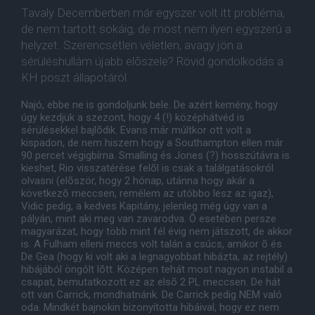
Tavaly Decemberben már egyszer volt itt probléma,
de nem tartott sokáig, de most nem ilyen egyszerû a
helyzet. Szerencsétlen véletlen, avagy jön a
sérüléshullám újabb elõszele? Rövid gondolkodás a
KH poszt állapotáról.
Najó, ebbe ne is gondoljunk bele. De azért kemény, hogy
úgy kezdjük a szezont, hogy 4 (!) középhátvéd is
sérülésekkel bajlõdik. Evans már múltkor ott volt a
kispadon, de nem hiszem hogy a Southampton ellen már
90 percet végigbírna. Smalling és Jones (?) hosszútávra is
kieshet, Rio visszatérése felõl is csak a találgatásokról
olvasni (elõször, hogy 2 hónap, utánna hogy akár a
következõ meccsen, remélem az utóbbo lesz az igaz),
Vidic pedig, a kedves Kapitány, jelenleg még úgy van a
pályán, mint aki meg van zavarodva. Õ esetében persze
magyarázat, hogy több mint fél évig nem játszott, de akkor
is. A Fulham elleni meccs volt talán a csúcs, amikor õ és
De Gea (hogy ki volt aki a legnagyobbat hibázta, az rejtély)
hibájából öngólt lõtt. Középen tehát most nagyon instabil a
csapat, bemutatkozott ez az elsõ 2 PL meccsen. De hát
ott van Carrick, mondhatnánk. De Carrick pedig NEM való
oda. Mindkét bajnokin bizonyította hibáival, hogy ez nem