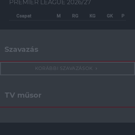
PREMIER LEAGUE 2026/27
Csapat
M
RG
KG
GK
P
Szavazás
KORÁBBI SZAVAZÁSOK
TV műsor