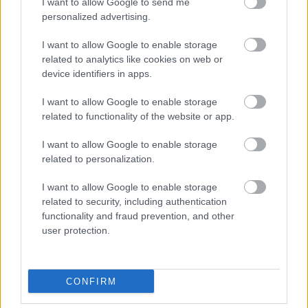
I want to allow Google to send me
personalized advertising.
United
I want to allow Google to enable storage
Felkészülési szezon 5. mérkőzés
related to analytics like cookies on web or
Croke Park, Dublin
2026-08-12 20:30
device identifiers in apps.
I want to allow Google to enable storage
2 nap 13 óra 21 perc 13 másodperc
related to functionality of the website or app.
AC Milan
vs
Manchester United
2026-08-15 18:00
I want to allow Google to enable storage
related to personalization.
ELŐZŐ MÉRKŐZÉSEK
I want to allow Google to enable storage
related to security, including authentication
functionality and fraud prevention, and other
Támogatás
user protection.
Támogasd adományoddal
CONFIRM
a ManUtdFanatics.hu működését!