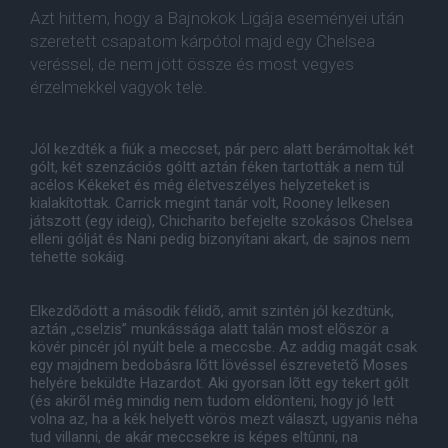
Azt hittem, hogy a Bajnokok Ligája eseményei után
szeretett csapatom kárpótol majd egy Chelsea
veréssel, de nem jött össze és most vegyes
érzelmekkel vagyok tele.
Jól kezdték a fiúk a meccset, pár perc alatt berámoltak két
gólt, két szenzációs góltt aztán féken tartották a nem túl
acélos Kékeket és még életveszélyes helyzeteket is
kialakítottak. Carrick megint tanár volt, Rooney lelkesen
játszott (egy ideig), Chicharito befejelte szokásos Chelsea
elleni gólját és Nani pedig bizonyítani akart, de sajnos nem
tehette sokáig.
Elkezdõdött a második félidõ, amit szintén jól kezdtünk,
aztán „cselzis” munkássága alatt talán most elõször a
kövér pincér jól nyúlt bele a meccsbe. Az addig magát csak
egy majdnem bedobásra lõtt lövéssel észrevetetõ Moses
helyére beküldte Hazardot. Aki gyorsan lõtt egy tekert gólt
(és akirõl még mindig nem tudom eldönteni, hogy jó lett
volna az, ha a kék helyett vörös mezt választ, ugyanis néha
tud villanni, de akár meccsekre is képes eltûnni, na