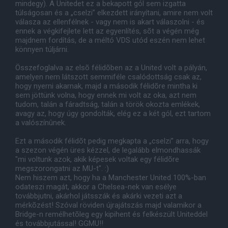
mindegy). A Unitedet ez a bekapott gól sem izgatta
túlságosan és a „cselzi” elkezdett irányítani, amire nem volt
válasza az ellenfélnek - vagy nem is akart válaszolni - és
ennek a végkifejlete lett az egyenlítés, sõt a végén még
majdnem fordítás, de a méltó VDS utód eszén nem lehet
könnyen túljárni.
Összefoglalva az elsõ félidõben az a United volt a pályán,
amelyen nem látszott semmiféle csalódottság csak az,
hogy nyerni akarnak, majd a második félidõre mintha ki
sem jöttünk volna, hogy ennek mi volt az oka, azt nem
tudom, talán a fáradtság, talán a török okozta emlékek,
avagy az, hogy úgy gondolták, elég ez a két gól, ezt tartom
a valószínûnek.
Ezt a második félidõt pedig megkapta a „cselzi” arra, hogy
a szezon végén üres kézzel, de legalább elmondhassák
"mi voltunk azok, akik képesek voltak egy félidõre
megszorongatni az MU-t". :)
Nem hiszem azt, hogy ha a Manchester United 100%-ban
odateszi magát, akkor a Chelsea-nek van esélye
továbbjutni, akárhol játsszák és akárki vezeti azt a
mérkõzést! Szóval röviden újrajátszás majd valamikor a
Bridge-n remélhetõleg egy kipihent és felkészült Uniteddel
és továbbjutással! GGMU!!