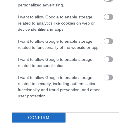
Meccs Center
personalized advertising.
I want to allow Google to enable storage
related to analytics like cookies on web or
Paris Saint-Germain
vs
device identifiers in apps.
Manchester United
I want to allow Google to enable storage
Felkészülési szezon 4. mérkőzés
related to functionality of the website or app.
Nya Ullevi, Göteborg
2026-08-08 17:00
I want to allow Google to enable storage
related to personalization.
0 nap 5 óra 22 perc 41 másodperc
I want to allow Google to enable storage
related to security, including authentication
Leeds United
vs
Manchester United
2026-08-12 20:30
functionality and fraud prevention, and other
user protection.
AC Milan
vs
Manchester United
2026-08-15 18:00
ELŐZŐ MÉRKŐZÉSEK
CONFIRM