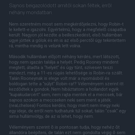
Sajnos beigazolódott amitõl sokan féltek, errõl
néhány mondatban.
Nem szeretném most sem megkérdõjelezni, hogy Robin-t
le kellett-e igazolni. Egyértelmû, hogy a megfelelõ csapatba
került. Nagyon jól kezdte a beilleszkedést, elsõ hullámban
ugye jöttek a gólok és én is az elsõ perctõl úgy tekintettem
rá, mintha mindig is velünk lett volna.
Második hullámban elõjött néhány kérdés, mert látszott,
hogy nem igazán találja a helyét. Pedig Rooney mindent
megtett, átadta a "helyét" és úgy tûnt, szívesen teszi
mindezt, még a 11-es rúgás lehetõsége is Robin-ra szállt.
Talán Rooneynak is elege volt már a nyomásból és
boldogan tette a "súlyt" Robin-ra!? Véleményem szerint itt
kezdõdtek a gondok. Nem hibáztatom a hollandot egyik
"kupakudarcért" sem, nem rajta mentek el a meccsek, bár
sajnos azokon a meccseken neki sem ment a játék.
(real,chelsea) Fontos kérdés, hogy miért nem megy neki
egy ideje, de errõl nem tudhatunk túl sokat, talán "csak" egy
sima hullámvölgy, de az is lehet, hogy nem.
Véleményem szerint õ is pontosan tudja, hogy nehéz õt
állandóra beépíteni, de talán ezt nem gondolta végig õ sem