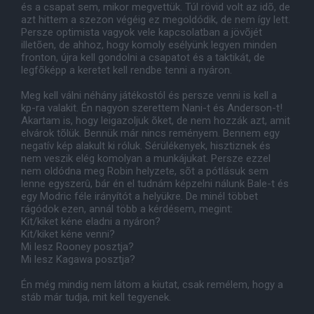
és a csapat sem, mikor megvettük. Túl rövid volt az idõ, de
azt hittem a szezon végéig ez megoldódik, de nem így lett.
Persze optimista vagyok vele kapcsolatban a jövõjét
illetõen, de ahhoz, hogy komoly esélyünk legyen minden
fronton, újra kell gondolni a csapatot és a taktikát, de
legfõképp a keretet kell rendbe tenni a nyáron.
Meg kell válni néhány játékostól és persze venni is kell a
kp-ra valakit. Én nagyon szerettem Nani-t és Anderson-t!
Akartam is, hogy leigazoljuk õket, de nem hozzák azt, amit
elvárok tõlük. Bennük már nincs reményem. Bennem egy
negatív kép alakult ki róluk. Sérülékenyek, hisztiznek és
nem veszik elég komolyan a munkájukat. Persze ezzel
nem oldódna meg Robin helyzete, sõt a pótlásuk sem
lenne egyszerû, bár én el tudnám képzelni nálunk Bale-t és
egy Modric féle irányítót a helyükre. De minél többet
rágódok ezen, annál több a kérdésem, megint:
Kit/kiket kéne eladni a nyáron?
Kit/kiket kéne venni?
Mi lesz Rooney posztja?
Mi lesz Kagawa posztja?
Én még mindig nem látom a kiutat, csak remélem, hogy a
stáb már tudja, mit kell tegyenek.