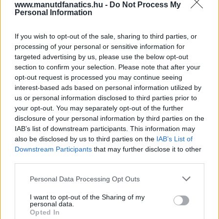
www.manutdfanatics.hu -
Do Not Process My
Personal Information
If you wish to opt-out of the sale, sharing to third parties, or
processing of your personal or sensitive information for
targeted advertising by us, please use the below opt-out
section to confirm your selection. Please note that after your
opt-out request is processed you may continue seeing
interest-based ads based on personal information utilized by
us or personal information disclosed to third parties prior to
your opt-out. You may separately opt-out of the further
disclosure of your personal information by third parties on the
IAB’s list of downstream participants. This information may
also be disclosed by us to third parties on the
IAB’s List of
Downstream Participants
that may further disclose it to other
third parties.
Please note that this website/app uses one or more Google
Personal Data Processing Opt Outs
services and may gather and store information including but
not limited to your visit or usage behaviour. You may click to
I want to opt-out of the Sharing of my
personal data.
grant or deny consent to Google and its third-party tags to
Opted In
use your data for below specified purposes in below Google