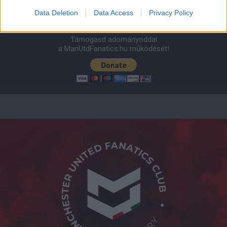
Támogatás
Data Deletion
Data Access
Privacy Policy
Támogasd adományoddal
a ManUtdFanatics.hu működését!