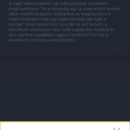
A saját véleményemet egy hülye példával szeretném
megfogalmazni: "ha a házamba egy új-szép bútort veszek,
akkor mielõtt beépítem, kitakarítok és megcsinálom a
helyét, különben csak egy újabb kacattal van több a
házban." Most nyáron lesz erre idõ és azt hiszem, a
következõ szezonban nem csak a gyep lesz kidobva és
újra cserélve, legalábbis nagyon remélem!!! Én már a
következõ szezonra koncentrálok:)