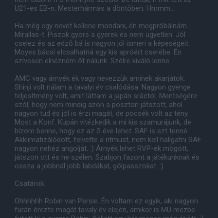
U21-es EB-n. Mesterhármas a döntõben. Hmmm...
Ha még egy nevet kellene mondani, én megpróbálnám
Mirallas-t. Piszok gyors a gyerek és nem ügyetlen. Jól
cselez és az edzõ bá is nagyon jól ismeri a képeségeit.
Moyes bácsi elcsalhatná egy kis apróért cserébe. Én
szívesen elnézném õt nálunk. Szélre kiváló lenne.
AMC vagy árnyék ék vagy nevezzük aminek akarjátok:
Shinji volt nálam a tavalyi év csalódása. Nagyon gyenge
teljesítmény volt, amit láttam a japán sráctól. Mentségére
szól, hogy nem mindig azon a poszton játszott, ahol
nagyon tud és jól is érzi magát, de pocsék volt az tény.
Most a Konf. Kupán vitézkedik a mi kis szamurájunk, de
bízom benne, hogy ez az õ éve lehet. SAF is ezt tenné.
Akklimatizálódott, felvette a ritmust, nem kell hallgatni SAF
nagyon nehéz angolját. :) Árnyék lehet RVP-ék mögött,
játszon ott és ne szélen. Szabjon fazont a játékunknak és
ossza a jobbnál jobb labdákat, gólpasszokat. :)
Csatárok:
Ohhhhhh Robin van Persie. Én voltam ez egyik, aki nagyon
furán érezte magát tavaly év elején, amikor is MU mezbe