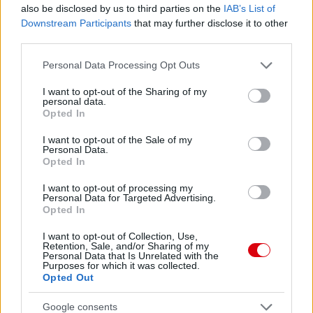
also be disclosed by us to third parties on the
IAB’s List of
Glory, Glory ManUnited.. :)
Downstream Participants
that may further disclose it to other
third parties.
Please note that this website/app uses one or more Google
Personal Data Processing Opt Outs
services and may gather and store information including but
not limited to your visit or usage behaviour. You may click to
I want to opt-out of the Sharing of my
personal data.
grant or deny consent to Google and its third-party tags to
Opted In
use your data for below specified purposes in below Google
consent section.
I want to opt-out of the Sale of my
Personal Data.
Opted In
I want to opt-out of processing my
Personal Data for Targeted Advertising.
Opted In
I want to opt-out of Collection, Use,
Retention, Sale, and/or Sharing of my
Personal Data that Is Unrelated with the
Purposes for which it was collected.
Opted Out
Google consents