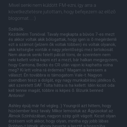
Mivel senki nem küldött FM-ezni, így arra a
következtetésre jutottam, hogy befejezem az elõzõ
blogomat....:)
Szélsõk:
Kezdeném Tonióval. Tavaly megkapta a bûvös 7-es mezt
és akkor voltak akik bólogattak, hogy igen is õ megérdemli
ezt a számot (jelzem õk voltak többen) és voltak olyanok,
akik kétségbe vonták e nagy jelentõségû mez birtokosát.
Nem akarok senki felett pálcát törni, de szerintem nem
neki kellett volna kapni ezt a mezt, bár halkan megjegyzem,
hogy Cantona, Becks és CR után vajon ki kaphatta volna
meg? Ki lett volna rá érdemes? Magam is keresem a
választ. Én továbbra is támogatom Vale-t. Nagyon
csendben teszi a dolgát, egy nagy munkabírású játékos õ,
akit szeretett SAF. Tolta hátra is ha kellett. Idén kicsit oda
kell tennie magát, többre is képes õ. Bízunk benned
Antonio!
Ashley épülj már fel végleg..:) Youngról azt hittem, hogy
húzóember lesz tavaly. Mikor lemostuk az Ágyúsokat az
Álmok Színházában, nagyon szép gólt vágott. Kicsit olyan
érzésem volt akkor, hogy olyan, mintha egy jobb lábas
Robben-t látnék, ahogy beverte a lasztit a hosszúba.