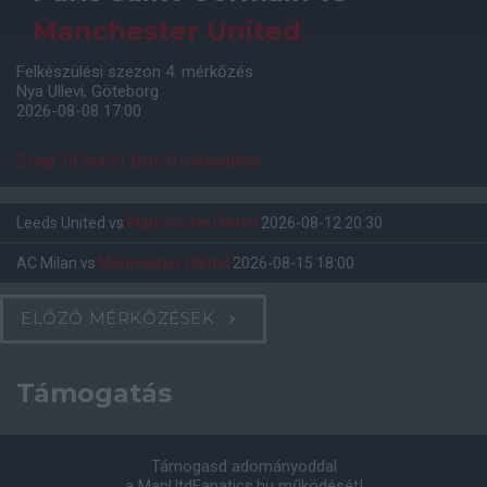
Manchester United
Felkészülési szezon 4. mérkőzés
Nya Ullevi, Göteborg
2026-08-08 17:00
2 nap 10 óra 21 perc 0 másodperc
Leeds United
vs
Manchester United
2026-08-12 20:30
AC Milan
vs
Manchester United
2026-08-15 18:00
ELŐZŐ MÉRKŐZÉSEK
Támogatás
Támogasd adományoddal
a ManUtdFanatics.hu működését!