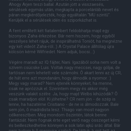
Ahogy Arjen teszi ballal. Azután jött a visszaesés,
sérülések egymás után, megkapta a porcelánláb nevet és
páran megkérdõjelezték, hogy egyáltalán "MU szintû".
Kerüljék el a sérülések idén és sziporkázhat is.
A fent említett két fiatalembert feldobhatja majd egy
bizonyos Zaha érkezése. Bár nem hiszem, hogy egybõl
veszélyes lehet rájuk, de inspirálhatná Toniót, ha megnézne
egy két videót Zaha-ról..:) A Crystal Palace állítólag újra
kölcsön kérné Wilfriedet. Nem adjuk, bocsi...:)
Végére maradt az IQ fájter, Nani. Igazából soha nem volt a
szívem csücske Luis. Voltak nagy meccsei, nagy góljai, de
tartósan nem lehetett vele számolni. Õ akart lenni az új CR,
de hát erre azt mondanám, hogy álmodik a nyomor. :)
Megy vagy marad? Nem ejtenék könnyeket, ha menne,
csak ne aprózzuk el. Szerintem megy és akkor még
veszünk valakit szélre. Ja, hogy majd Welbs kihúzódik? Õ
csak maradjon elöl. Ki jöhetne? CR nem jön - de szép is
lenne, ha hazatérne Cristiano - de ne is álmodozzak. Bale
sem jön, õ madridista lesz. Thiago van most nagyon
célkeresztben. Meg mondom õszintén, látok benne
fantáziát. Nem fognak érte eget verõ nagy összeget kérni
és beilleszkedhetne könnyen a sok latin ajkú srác által. Bár
nem tudom h õ mennyire szélsõ. De láttuk, h mit tett az