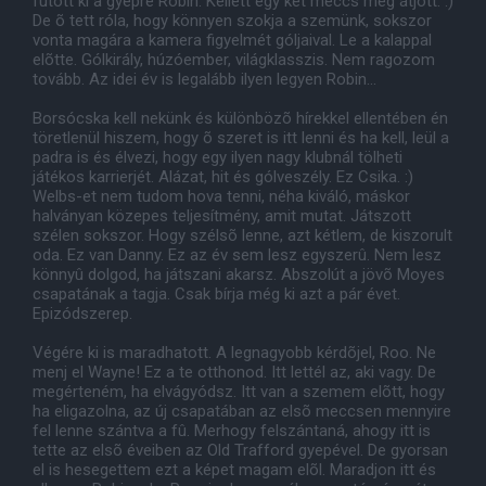
futott ki a gyepre Robin. Kellett egy két meccs még átjött. :)
De õ tett róla, hogy könnyen szokja a szemünk, sokszor
vonta magára a kamera figyelmét góljaival. Le a kalappal
elõtte. Gólkirály, húzóember, világklasszis. Nem ragozom
tovább. Az idei év is legalább ilyen legyen Robin...
Borsócska kell nekünk és különbözõ hírekkel ellentében én
töretlenül hiszem, hogy õ szeret is itt lenni és ha kell, leül a
padra is és élvezi, hogy egy ilyen nagy klubnál tölheti
játékos karrierjét. Alázat, hit és gólveszély. Ez Csika. :)
Welbs-et nem tudom hova tenni, néha kiváló, máskor
halványan közepes teljesítmény, amit mutat. Játszott
szélen sokszor. Hogy szélsõ lenne, azt kétlem, de kiszorult
oda. Ez van Danny. Ez az év sem lesz egyszerû. Nem lesz
könnyû dolgod, ha játszani akarsz. Abszolút a jövõ Moyes
csapatának a tagja. Csak bírja még ki azt a pár évet.
Epizódszerep.
Végére ki is maradhatott. A legnagyobb kérdõjel, Roo. Ne
menj el Wayne! Ez a te otthonod. Itt lettél az, aki vagy. De
megérteném, ha elvágyódsz. Itt van a szemem elõtt, hogy
ha eligazolna, az új csapatában az elsõ meccsen mennyire
fel lenne szántva a fû. Merhogy felszántaná, ahogy itt is
tette az elsõ éveiben az Old Trafford gyepével. De gyorsan
el is hesegettem ezt a képet magam elõl. Maradjon itt és