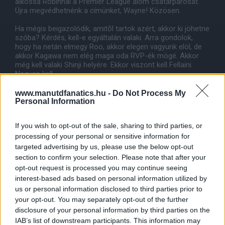
alkossa Robinnal a Premier League álom csatárpárosát.
Újra megvédhetnénk a címünket, Wayne! Közösen.
Ha mégis beigazolódik, amitõl tartok azért, akkor ki jöhetne
szóba? Kérdés, kell-e egyáltalán valaki. Arra gondolok,
hogy ha netán elmegy Roo, akkor elegen vagyunk elöl, de
akkor Kagawa nem elég maga oda RVP-ék mögé. Akkor
még kell valaki Shinji helyére. Ekkor viszont kell Fellaini.
Nagyon kell.
Sajnos Cesc is képben. Hogy miért sajnos? Nem szeretem
a képét..:) Olyan tenyérbemászó. Egyszerûen nem
www.manutdfanatics.hu -
Do Not Process My
szimpatikus. Jó játékos, meg el is kellene, de akkor már
Personal Information
inkább a mikrofon fejû. El sem tudom õt képzelni United
mezben.
If you wish to opt-out of the sale, sharing to third parties, or
processing of your personal or sensitive information for
Lehetséges kezdõ 19:)..:
De Gea - Rafael/Fabio, Rio/Evans, Vida, Pat/Baines -
targeted advertising by us, please use the below opt-out
Carrick, Jones/Cabaye - Vale/Mirallas, Kagawa/Fellaini,
section to confirm your selection. Please note that after your
Young/Thiago - Roo/Rvp
opt-out request is processed you may continue seeing
interest-based ads based on personal information utilized by
Csereemberek: Linde, Büttner, Smalling, Varela, Giggs,
us or personal information disclosed to third parties prior to
remélem Fletch, Clev, Zaha, Welbs, Chicarito.
your opt-out. You may separately opt-out of the further
Köszönöm, hogy elolvastátok! Szép, igazolásokban
disclosure of your personal information by third parties on the
minõséget jelentõ nyarat! :) Irány a 21! :)
IAB’s list of downstream participants. This information may