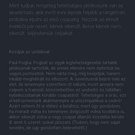
Mint tudjuk, rengeteg tehetséges játékosunk van az
akadémián, akik évrõl-évre lépnek feljebb a ranglétrán,
próbálva eljutni az elsõ csapatig. Nézzük az elmúlt
évekbõl pár nevet, kiknek sikerült, illetve kiknek nem
sikerült teljesíteniük céljaikat.
Kezdjük az utóbbival:
Paul Pogba: Pogbát az egyik legtehetségesebb tartalék
játékosnak tartották, de ennek ellenére nem építettük be,
vagyis pontosítok. Nem várta meg, míg beépítjük, hanem
inkább meghátrált és elhúzott. A Juventusnál bejött neki az
élet, de amennyire szerettem itt nálunk, most annyira nem
csípem a franciát, köszönhetõen az undorító és hálátlan
nyilatkozatainak korábbi csapatáról. Tehetséges a srác, ezt
el kell ismernünk akármennyire is unszimpatikus a csávó!
Azért vettem õt is ehhez a listához, mert úgy gondolom,
ha maradt volna és keményen dolgozott volna továbbra is,
akkor sikerült volna a nagy csapat állandó közelébe kerülni
ill. amit õ szeret: sokat játszani. (Tudom, hogy nem saját
nevelés, de úgy gondoltam belevehetõ.)