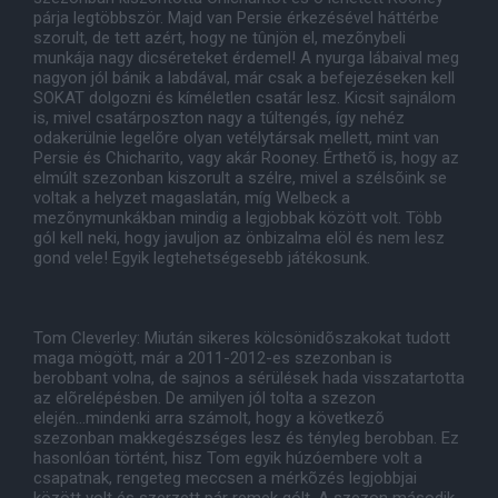
párja legtöbbször. Majd van Persie érkezésével háttérbe
szorult, de tett azért, hogy ne tûnjön el, mezõnybeli
munkája nagy dicséreteket érdemel! A nyurga lábaival meg
nagyon jól bánik a labdával, már csak a befejezéseken kell
SOKAT dolgozni és kíméletlen csatár lesz. Kicsit sajnálom
is, mivel csatárposzton nagy a túltengés, így nehéz
odakerülnie legelõre olyan vetélytársak mellett, mint van
Persie és Chicharito, vagy akár Rooney. Érthetõ is, hogy az
elmúlt szezonban kiszorult a szélre, mivel a szélsõink se
voltak a helyzet magaslatán, míg Welbeck a
mezõnymunkákban mindig a legjobbak között volt. Több
gól kell neki, hogy javuljon az önbizalma elöl és nem lesz
gond vele! Egyik legtehetségesebb játékosunk.
Tom Cleverley: Miután sikeres kölcsönidõszakokat tudott
maga mögött, már a 2011-2012-es szezonban is
berobbant volna, de sajnos a sérülések hada visszatartotta
az elõrelépésben. De amilyen jól tolta a szezon
elején...mindenki arra számolt, hogy a következõ
szezonban makkegészséges lesz és tényleg berobban. Ez
hasonlóan történt, hisz Tom egyik húzóembere volt a
csapatnak, rengeteg meccsen a mérkõzés legjobbjai