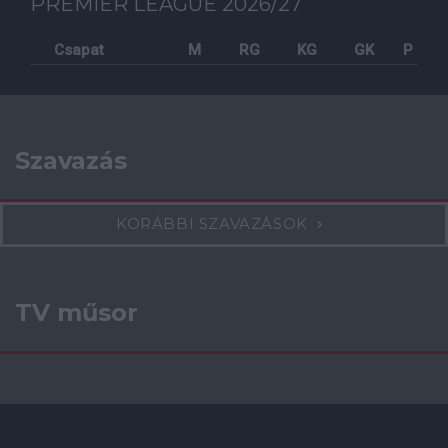
PREMIER LEAGUE 2026/27
Csapat
M
RG
KG
GK
P
Szavazás
KORÁBBI SZAVAZÁSOK
TV műsor