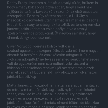
Robby Brady: Imádtam a játékát a tavalyi túrán, örültem is,
hogy elmegy kölcsönbe bízva abban, hogy sikerül neki
fejlõdni és talán a következõ szezontól az elsõ csapatban
szerepelnie. Ez nem így történt sajnos, a Hull City a
második kölcsönvétele után harmadjára már le is igazolta
Bradyt. Õt is nagy tehetségnek tartották és tényleg remekül
játszott, talán kaphatott volna esélyt látva a tavalyi
szélsõink gyenge produkcióit. Õt nagyon sajnálom, hogy
elment, de így jobb lesz neki.
Oliver Norwood: Ígéretes kölyök volt õ is, a
szabadrúgásokat is szépen lõtte, de valamiért nem nagyon
akartuk õt beépíteni és csak kölcsön adogattuk. Ez a
„kölcsön adogattuk” ne tévesszen meg senkit, tehetséges
volt de egyszerûen nem számoltunk vele, viszont a
kölcsönidõszakokban rendkívül jól szerepelt majd ezek
után eligazolt a Huddersfield Town-hoz, ahol folyamatos
játékot kapott/kap.
Matty James: Én igazából nem láttam a srácban fantáziát,
de mivel a mi akadémiánk tagja volt, nyílván nem lehetett
rossz, csak ide kevés. Már a Leicester City együttesét
erõsíti és ahogy elnézem, nem tolja rosszul és sok
játékidõt is kap, fejlõdött mióta elment tõlünk, de ide akkor
is kevés volt, most is az lenne. Mindenesetre én annak is