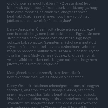
örülök, hogy az angol ligákban (1.- 2.osztályban) lévõ
kluboknak egyre több játékost adunk, ami bizonyítja, hogy
nem olyan rossz ez az akadémia, ahogy ezt sokan
beállítják! Csak nézzétek meg, hogy hány volt United
játékos szerepel az elsõ két osztályban!
Danny Drinkwater: Õ sem volt a legtehetségesebb, ezért
nem is csoda, hogy nem jutott neki szerep. Egyáltalán nem
sikerült neki a nagy csapat közelébe kerülni úgy, hogy
sokszor kölcsönadtuk. Szerintem máshol sem mutatott
olyat, amiért itt hú de kellett volna számolnunk vele, nem
meglepõ módon túladtunk rajta. Azóta a Leicester Cityben
tolja õ is (mint Matty James). Úgy néz ki, ott számolnak
vele, további sok sikert neki. Nagyon sajnálom, hogy nem
jutottak fel a Premier League-be.
Most jönnek azok a személyek, akiknek sikerült
beverekedniük magukat a United elsõ csapatába:
Danny Welbeck: Hatalmas tehetségnek tartom, aki nagyon
technikás, alázatos játékos. Imádja a klubot, szerintem
innen megy nyugdíjba. Nála is bejöttek a kölcsönadások,
hisz a Sunderlandben nagyon kis veszedelmes szélsõnek
számított, ami meghozta neki a fejlõdést és a következõ
szezonban kiszorította Chicharitót és õ lehetett Rooney