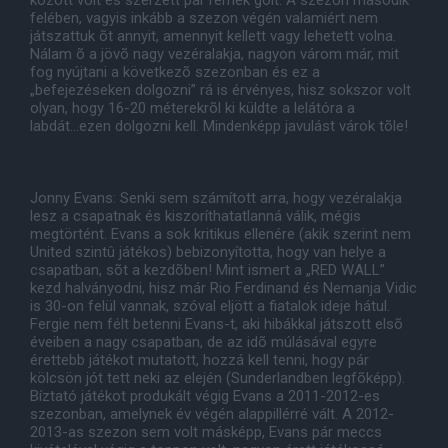
között volt és szerzett pár remek gólt. A szezon második
felében, vagyis inkább a szezon végén valamiért nem
játszattuk õt annyit, amennyit kellett vagy lehetett volna.
Nálam õ a jövõ nagy vezéralakja, nagyon várom már, mit
fog nyújtani a következõ szezonban és ez a
„befejezéseken dolgozni” rá is érvényes, hisz sokszor volt
olyan, hogy 16-20 méterekrõl ki küldte a lelátóra a
labdát...ezen dolgozni kell. Mindenképp javulást várok tõle!
Jonny Evans: Senki sem számított arra, hogy vezéralakja
lesz a csapatnak és kiszoríthatatlanná válik, mégis
megtörtént. Evans a sok kritikus ellenére (akik szerint nem
United szintû játékos) bebizonyította, hogy van helye a
csapatban, sõt a kezdõben! Mint ismert a „RED WALL”
kezd halványodni, hisz már Rio Ferdinand és Nemanja Vidic
is 30-on felül vannak, szóval eljött a fiatalok ideje hátul.
Fergie nem félt betenni Evans-t, aki hibákkal játszott elsõ
éveiben a nagy csapatban, de az idõ múlásával egyre
érettebb játékot mutatott, hozzá kell tenni, hogy pár
kölcsön jót tett neki az elején (Sunderlandben legfõképp).
Bíztató játékot produkált végig Evans a 2011-2012-es
szezonban, amelynek év végén alappillérré vált. A 2012-
2013-as szezon sem volt másképp, Evans pár meccs