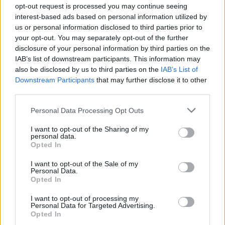
John O'Shea: Az õ története is érdekes, hiszen a
opt-out request is processed you may continue seeing
kölcsönadásaiban sem játszott túl sokat, mégis mikor
interest-based ads based on personal information utilized by
visszatért, évrõl évre egyre többet szerepelt, míg egyszer
us or personal information disclosed to third parties prior to
csak azt vettük észre, hogy „nini..O'Shea alapember lett”.
your opt-out. You may separately opt-out of the further
Elméletileg hátvéd volt, de gyakorlatilag ahová tetted, õ ott
játszott és mindenhol megállta a helyét. Hasznos játékosa
disclosure of your personal information by third parties on the
volt a csapatnak, Jokernek számított, amit manapság Phil
IAB’s list of downstream participants. This information may
Jonesra is használnak (de szerintem Phil messze
also be disclosed by us to third parties on the
IAB’s List of
tehetségesebb, mint O'Shea valaha is volt). Én nem
Downstream Participants
that may further disclose it to other
akartam, hogy elmenjen John, szívesen néztem volna még
third parties.
pár évig azt az elszántságot, ahogy õ küzdött minden
labdáért!
Please note that this website/app uses one or more Google
Personal Data Processing Opt Outs
services and may gather and store information including but
not limited to your visit or usage behaviour. You may click to
I want to opt-out of the Sharing of my
personal data.
Elértük, hogy újabb fiatalok tûnjenek fel és próbálnak
grant or deny consent to Google and its third-party tags to
Opted In
beverekedni a csapatba, mint pl.: Lingard, Januzaj, M.Keane.
use your data for below specified purposes in below Google
(Zahát azért nem veszem ide, mert õt nagy pénzért vettük,
consent section.
I want to opt-out of the Sale of my
nyílván nem a tartalékokhoz jött és nem is mi neveltük). Az
Personal Data.
elemzésüket már nem írom le, mert a minap a Fanatics
Opted In
már lehozta a kis összegzést róluk, kivéve Keane-rõl, akirõl
itt még fogok írni.
I want to opt-out of processing my
Personal Data for Targeted Advertising.
M.Keane: Ezen a túrán nem nyújtott szerintem semmi
Opted In
rendkívülit, ahogy azt sokan várták. A leicesteri kölcsönben