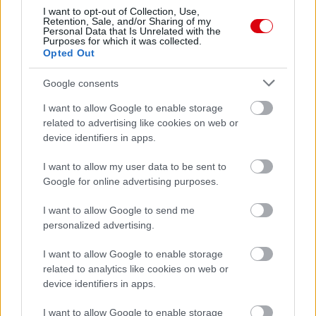
remekelt és arra jutottak Moyes-ék, hogy elviszik a túrára.
I want to opt-out of Collection, Use,
Nagyon nagy reményeket táplálok a Keane tesók felé, de
Retention, Sale, and/or Sharing of my
úgy látszik kezd halványodni, hisz a tesónak olyan sérülése
Personal Data that Is Unrelated with the
Purposes for which it was collected.
van/volt, ami 6(?) hónap kihagyást vett/vesz igénybe, nem
Opted Out
tudni, hogyan fog muzsikálni legközelebb. Michael viszont
végig tolt egy Championship szezont, fizikálisan fejlõdött
és „állítólag” érettebb lett, de az biztos, hogy jót tett neki
Google consents
ez az idõszak. Bízom benne, de az eddigi túrán nem
nyújtott meggyõzõ alakítást, mindenesetre én várom, hogy
I want to allow Google to enable storage
Moyes számoljon vele vagy adjuk kölcsön egy PL-
related to advertising like cookies on web or
csapathoz. ahol folyamatosan játszhat, mert itt lópikulát
device identifiers in apps.
nem ér utolsó 5 percekkel.
I want to allow my user data to be sent to
Szerintem jó az akadémiánk!
Google for online advertising purposes.
Köszönöm, ha elolvastad a blogomat! Az építõ jellegû
kritikákat, sõt akármilyen kritikát szívesen fogadok!
I want to allow Google to send me
personalized advertising.
I want to allow Google to enable storage
related to analytics like cookies on web or
device identifiers in apps.
I want to allow Google to enable storage