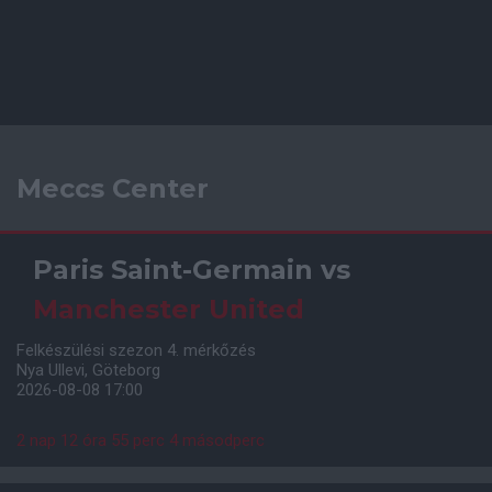
Meccs Center
Paris Saint-Germain
vs
Manchester United
Felkészülési szezon 4. mérkőzés
Nya Ullevi, Göteborg
2026-08-08 17:00
2 nap 12 óra 55 perc 4 másodperc