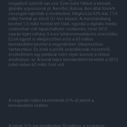
megújított üzletrõl van szó. Ezen belül fõként a kiemelt,
globális szponzorok pl. Aeroflot, Bulova, Aon által fizetett
összegek hajtották a növekedést. Méghozzá 63%-kal, 17,4
millió fonttal az elõzõ Q1-hez képest. A merchandising
bevétel 1,3 millió fonttal lett több, egyedül a digitális média
szektorban volt tapasztalható csökkenés, mivel 2013
nyarán lejárt néhány 3 éves telekommunikációs szerzõdés.
Ezzel együtt is elképesztõen erõs a 60 milliós
kereskedelmi bevétel a negyedévben. Elképesztõen
fantasztikus. És ezek a jelzõk szándékosak részemrõl,
érzékeltetem egy példával miért olyan komoly a United
eredménye: az Arsenal teljes kereskedelmi bevétele a 2013
üzleti évben 62 millió font volt.
A negyedév teljes bevételének 61%-át jelenti a
kereskedelmi szektor.
A bérek 31%-kal emelkedtek 53 millióra, a szokásos