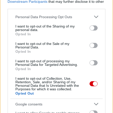
Unilever 3 éves regionális szerzõdés 9 dél-kelet ázsiai
Downstream Participants
that may further disclose it to other
országban.
third parties.
Please note that this website/app uses one or more Google
Personal Data Processing Opt Outs
services and may gather and store information including but
A Fulham meccstõl kezdve minden idegenbeli PL meccs
not limited to your visit or usage behaviour. You may click to
I want to opt-out of the Sharing of my
jegyárát csökkenti 4 fonttal a klub.
personal data.
grant or deny consent to Google and its third-party tags to
Opted In
use your data for below specified purposes in below Google
consent section.
I want to opt-out of the Sale of my
A United és a UNICEF folytatják a 13 éves
Personal Data.
együttmûködést. A klub a következõ 3 évben különbözõ
Opted In
jótékonysági eseményeken keresztül 1 millió font
összegyûjtésére kötelezte el magát. Ennek felét majd a
I want to opt-out of processing my
vietnami gyerekek kapják.
Personal Data for Targeted Advertising.
Opted In
I want to opt-out of Collection, Use,
Retention, Sale, and/or Sharing of my
Woodward nyitott a safe standing kezdeményezésre,
Personal Data that Is Unrelated with the
illetve erõsíteni szeretné a szurkolókkal való
Purposes for which it was collected.
kommunikációt. Találkozott a két legnagyobb szurkolói
Opted Out
csoport (MUST, IMUSA) vezetõivel és a United We Stand
szerkesztõjének interjút adott. Ebben részletesen kitért
Google consents
minden témára: saját személye, Glazer testvérek,
Ferguson, Moyes, transzferek, Fabregas, Herrera, Rooney