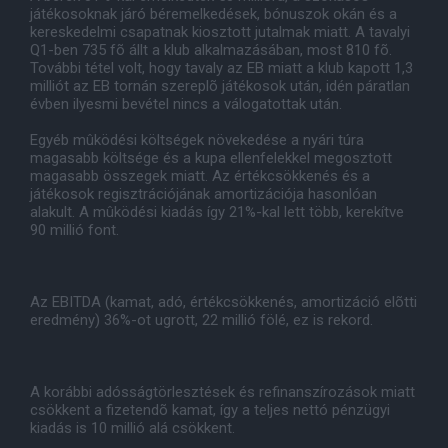
játékosoknak járó béremelkedések, bónuszok okán és a
kereskedelmi csapatnak kiosztott jutalmak miatt. A tavalyi
Q1-ben 735 fõ állt a klub alkalmazásában, most 810 fõ.
További tétel volt, hogy tavaly az EB miatt a klub kapott 1,3
milliót az EB tornán szereplõ játékosok után, idén páratlan
évben ilyesmi bevétel nincs a válogatottak után.
Egyéb mûködési költségek növekedése a nyári túra
magasabb költsége és a kupa ellenfelekkel megosztott
magasabb összegek miatt. Az értékcsökkenés és a
játékosok regisztrációjának amortizációja hasonlóan
alakult. A mûködési kiadás így 21%-kal lett több, kerekítve
90 millió font.
Az EBITDA (kamat, adó, értékcsökkenés, amortizáció elõtti
eredmény) 36%-ot ugrott, 22 millió fölé, ez is rekord.
A korábbi adósságtörlesztések és refinanszírozások miatt
csökkent a fizetendõ kamat, így a teljes nettó pénzügyi
kiadás is 10 millió alá csökkent.