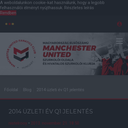
A weboldalunkon cookie-kat használunk, hogy a legjobb
felhasználói élményt nyújthassuk.
Részletes leírás
Rendben
Főoldal
Blog
2014 üzleti év Q1 jelentés
2014 ÜZLETI ÉV Q1 JELENTÉS
nistelrooy
•
2013. november. 21. 18:50