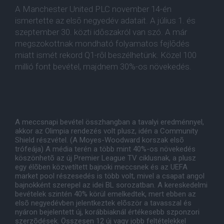
A Manchester United PLC november 14-én
ismertette az elsõ negyedév adatait. A július 1. és
szeptember 30. közti idõszakról van szó. A már
megszokottnak mondható folyamatos fejlõdés
miatt ismét rekord Q1-rõl beszélhetünk. Közel 100
millió font bevétel, majdnem 30%-os növekedés.
A meccsnapi bevétel összhangban a tavalyi eredménnyel,
akkor az Olimpia rendezés volt plusz, idén a Community
Shield részvétel. (A Moyes-Woodward korszak elsõ
trófeája) A média terén a több mint 40%-os növekedés
köszönhetõ az új Premier League TV ciklusnak, a plusz
egy élõben közvetített bajnoki meccsnek és az UEFA
market pool részesedés is több volt, mivel a csapat angol
bajnokként szerepel az idei BL sorozatban. A kereskedelmi
bevételek szintén 40% körül emelkedtek, mert ebben az
elsõ negyedévben jelentkeztek elõször a tavasszal és
nyáron bejelentett új, korábbiaknál értékesebb szponzori
szerzõdések. Összesen 12 új vagy jobb feltételekkel