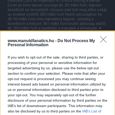
minimum 2,8% és maximum 4,1% közt mozog a kamat.
Ezzel az éves kamat összege kb. 20 millió font, teljesen
kezelhetõ és tervezhetõ. Hosszú utat tett meg elõre a klub
az évekkel ezelõtti 500 millió font feletti adóssághoz és
40-45 millió font éves kamathoz képest. Jelenleg a
következõ a helyzet: 361 millió font bruttó adósság, ebbõl
kb. 205 millió font a bankhitel, a maradék a kötvények. A
bankhitel kamata 2,8 - 4,1%, a kötvényeké 8,375%. A font-
dollár árfolyamból fakadó veszteségek ellen pedig a dollár
www.manutdfanatics.hu -
Do Not Process My
bevételeket használják fedezetként. A jövõben további
Personal Information
részvényeladással tovább lehet csökkenteni az adósságot.
If you wish to opt-out of the sale, sharing to third parties, or
processing of your personal or sensitive information for
Egyéb hírek a legutóbbi jelentés óta
targeted advertising by us, please use the below opt-out
section to confirm your selection. Please note that after your
opt-out request is processed you may continue seeing
MUTV - Fiji TV három éves szerzõdés, amely elérhetõvé
interest-based ads based on personal information utilized by
teszi a klub TV csatornáját a Csendes-óceán déli részén
us or personal information disclosed to third parties prior to
21 különbözõ területen. (Pápua Új-Guinea, Salamon-
your opt-out. You may separately opt-out of the further
szigetek, Cook-szigetek, Új-Kaledónia stb.)
disclosure of your personal information by third parties on the
IAB’s list of downstream participants. This information may
also be disclosed by us to third parties on the
IAB’s List of