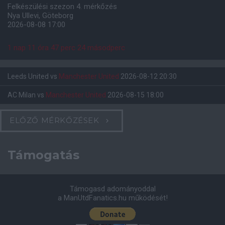
Felkészülési szezon 4. mérkőzés
Nya Ullevi, Göteborg
2026-08-08 17:00
1 nap 11 óra 47 perc 24 másodperc
Leeds United
vs
Manchester United
2026-08-12 20:30
AC Milan
vs
Manchester United
2026-08-15 18:00
ELŐZŐ MÉRKŐZÉSEK
Támogatás
Támogasd adományoddal
a ManUtdFanatics.hu működését!