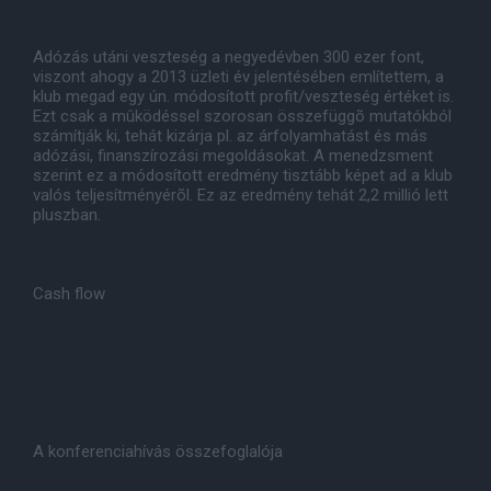
Adózás utáni veszteség a negyedévben 300 ezer font,
viszont ahogy a 2013 üzleti év jelentésében említettem, a
klub megad egy ún. módosított profit/veszteség értéket is.
Ezt csak a mûködéssel szorosan összefüggõ mutatókból
számítják ki, tehát kizárja pl. az árfolyamhatást és más
adózási, finanszírozási megoldásokat. A menedzsment
szerint ez a módosított eredmény tisztább képet ad a klub
valós teljesítményérõl. Ez az eredmény tehát 2,2 millió lett
pluszban.
Cash flow
A konferenciahívás összefoglalója