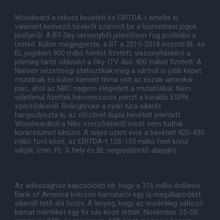
Woodward a rekord bevételt és EBITDA-t emelte ki,
valamint kedvezõ hírekrõl számolt be a közvetítési jogok
jövõjérõl. A BT-Sky versenybõl jelentõsen fog profitálni a
United. Külön megjegyezte, a BT a 2015-2018 közötti BL és
EL jogokért 900 millió fontot fizetett, viszonyításként a
jelenleg tartó ciklusért a Sky-ITV duó 400 milliót fizetett. A
Nielsen nézettségi statisztikák még a vártnál is jobb képet
mutatnak és külön kiemelt téma volt az észak-amerikai
piac, ahol az NBC nagyon elégedett a mutatókkal. Nem
véletlenül fizettek háromszoros pénzt a korábbi ESPN
szerzõdésnél. Bolingbroke a nyári túra sikerét
hangsúlyozta ki, az elõzõnél dupla bevételt jelentett.
Woodwardból a Nike szerzõdésrõl most sem tudtak
konkrétumot kihúzni. A teljes üzleti évre a bevételt 420-430
millió font közé, az EBITDA-t 128-133 millió font körül
várják. (min. PL 3. hely és BL negyeddöntõ alapján)
Az adóssághoz kapcsolódó hír, hogy a 316 millió dolláros
Bank of America kölcsön kamatáról egy új megállapodást
sikerült tetõ alá hozni. A lényeg, hogy az eredetileg változó
kamat mértékét egy fix sáv közé tették. November 25-tõl