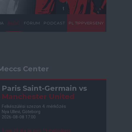
IA
BLOG
FÓRUM
PODCAST
PL TIPPVERSENY
Meccs Center
Paris Saint-Germain
vs
Manchester United
Felkészülési szezon 4. mérkőzés
Nya Ullevi, Göteborg
2026-08-08 17:00
1 nap 23 óra 56 perc 18 másodperc