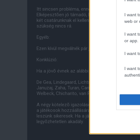
Itt sincsen probléma, ennek ellenére egy játékosr
Elképesztõen jó támadó, Drogba fiatal változata. S
I want t
két csatárunknak el kellene mennie, de én talán e
web or d
szükség nincs rá.
I want t
Egyéb:
or app.
Ezen kívül megválnék pár játékostól, akiket szez
I want t
Konklúzió:
I want t
Ha a jövõ évnek az alábbi csapattal vágnánk neki,
authenti
De Gea, Lindegaard, Lichtsteiner, Rafael, Smalling,
Januzaj, Zaha, Turan, Carrick, Fletcher, Fellaini, 
Welbeck, Chicharito, van Persie.
A négy kötelezõ igazoláson kívül (Casemiro nem k
a játékosok hozzáállására. A Moyes-éra alatti me
leszünk sikeresek. Ha a játékosaink olyan szellem
legyõzhetetlen akadály.