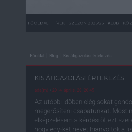
FŐOLDAL
HÍREK
SZEZON 2025/26
KLUB
KÖZ
Főoldal
Blog
Kis átigazolási értekezés
KIS ÁTIGAZOLÁSI ÉRTEKEZÉS
ada(m)
•
2014. április. 28. 20:45
Az utóbbi idõben elég sokat gondo
megerõsíteni csapatunkat. Most m
elképzelésem a kérdésrõl, ezt sze
hogy egy-két nevet hiányoltok a li