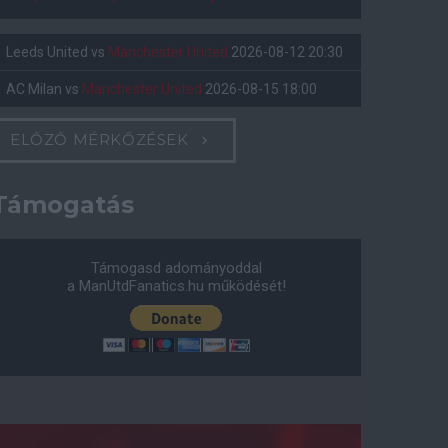
Leeds United
vs
Manchester United
2026-08-12 20:30
AC Milan
vs
Manchester United
2026-08-15 18:00
ELŐZŐ MÉRKŐZÉSEK
Támogatás
Támogasd adományoddal
a ManUtdFanatics.hu működését!