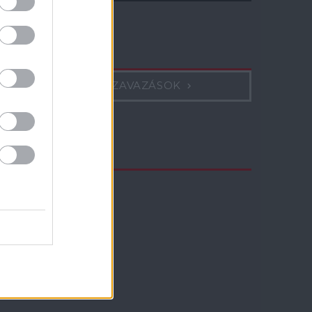
Szavazás
KORÁBBI SZAVAZÁSOK
TV műsor