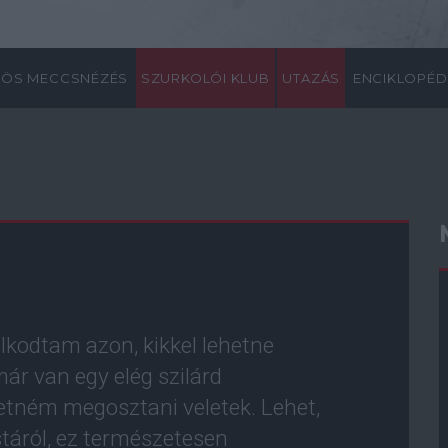
ÖS MECCSNÉZÉS
SZURKOLÓI KLUB
UTAZÁS
ENCIKLOPÉD
lkodtam azon, kikkel lehetne
ár van egy elég szilárd
retném megosztani veletek. Lehet,
stáról, ez természetesen