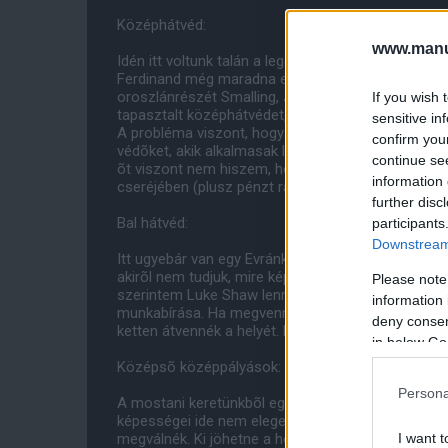
Középhátvéd:
www.manut
Idén itt voltunk talán a leggyengébbek, úgyhogy elk
Ferdinand még maradna egy évet, bár õ jövõre már
oroszlánrészét Smalling, Jones és Evans kell, hogy 
If you wish 
tapasztalt középhátvédet, akinek a párja a fent eml
sensitive in
A probléma viszont, hogy sejtelmem sincs, kit lehe
confirm you
védõket, akik alkalmasak lennének a pozícióra. E
continue se
õt viszont nem hiszem, hogy elengedné Wenger. Bár 
information 
cseréjében (plusz pénzt ráteszünk) benne lennék.
further disc
Bal hátvéd:
participants
Downstream 
Itt ugyebár van egy Evránk, aki évek óta stabil ala
akirõl nem tudjuk, mire képes. Mivel Evra nemsokára
Please note
szerintem Luke Shaw lenne. A 18 éves játékos vé
information 
munkabírása. Ha megvennénk, õt vagy Büttnert mé
deny consent
ketten átvennék a helyét. Kivásárlási ára 13.000.00
in below Go
Középsõ középpályások:
Persona
A mostani keretünkbõl egy embert adnék el, õ Clev
képességei ide nem elegek. Valahol másutt talán na
I want t
megválnék. Ki jöhetne a helyükre? Három nagy név 