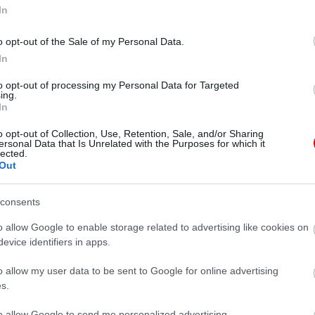
madó szellemû sztár. Sokat hozzátehetnének a
In
ésébe akár Nanit is be lehetne vonni. Rajtuk kívül
éves védekezõ középpályását, Casemirot. 6.000.000 az
o opt-out of the Sale of my Personal Data.
csak padozik, nálunk több lehetõsége lenne. Illetve
apatainál csatárt játszik, viszont nálunk
In
to opt-out of processing my Personal Data for Targeted
ing.
In
 Youngtól és Nanitól válnék meg. Nani ingadozó
ig kisebb csapatban jobban teljesítene. Így két
o opt-out of Collection, Use, Retention, Sale, and/or Sharing
ersonal Data that Is Unrelated with the Purposes for which it
. Melléjük elõször is megpróbálnám beépíteni a
lected.
an szinten, amin Young játszott talán õ is tud hozni.
Out
eus/Angel di María/Arda Turan hármas egyikét
 fel. A mentalitása miatt nekem a török szélsõ a
ta és Kagawa mellékszereplésével, nem lenne
consents
o allow Google to enable storage related to advertising like cookies on
evice identifiers in apps.
agawa két fantasztikus játékos, úgyhogy én nem is
o allow my user data to be sent to Google for online advertising
si tehetségünk, Jesse Lingard. Õt mindendképp a felnõtt
s.
to allow Google to send me personalized advertising.