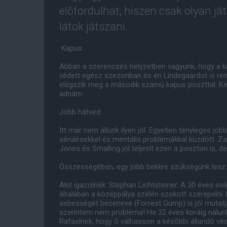
elõfordulhat, hiszen csak olyan já
látok játszani.
Kapus:
Abban a szerencsés helyzetben vagyunk, hogy a k
védett egész szezonban és én Lindegaardot is ren
elégszik meg a második számú kapus poszttal. Ké
adnám.
Jobb hátvéd:
Itt már nem állunk ilyen jól. Egyetlen tényleges j
sérülésekkel és mentális problémákkal küzdött. Za
Jones és Smalling jól teljesít ezen a poszton is, d
Összességében, egy jobb bekkre szükségünk lesz.
Akit igazolnék: Stephan Lichtsteiner. A 30 éves sváj
általában a középpálya szélén szokott szerepelni.
sebességét beceneve (Forrest Gump) is jól mutatja
szerintem nem probléma! Ha 32 éves koráig nálunk
Rafaelnek, hogy õ válhasson a késõbbi állandó véd