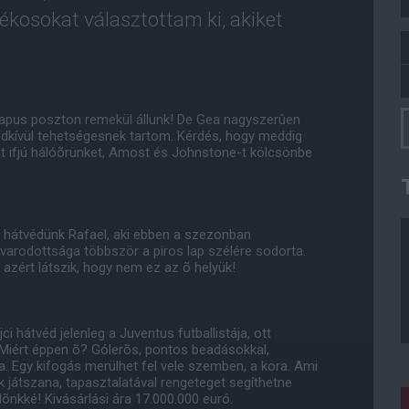
tékosokat választottam ki, akiket
apus poszton remekül állunk! De Gea nagyszerûen
dkívül tehetségesnek tartom. Kérdés, hogy meddig
t ifjú hálóõrünket, Amost és Johnstone-t kölcsönbe
obb hátvédünk Rafael, aki ebben a szezonban
varodottsága többször a piros lap szélére sodorta.
e azért látszik, hogy nem ez az õ helyük!
ci hátvéd jelenleg a Juventus futballistája, ott
 Miért éppen õ? Gólerõs, pontos beadásokkal,
. Egy kifogás merülhet fel vele szemben, a kora. Ami
 játszana, tapasztalatával rengeteget segíthetne
õnkké! Kivásárlási ára 17.000.000 euró.