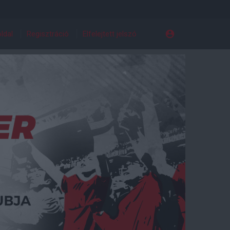
ldal
Regisztráció
Elfelejtett jelszó