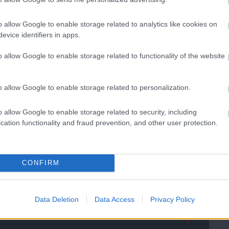
a nagyon fûlik a fogam. Õ pedig Romelu Lukaku.
ajnos ahhoz, hogy a csapat tagja lehessen, egy, akár
o allow Google to enable storage related to analytics like cookies on
zt az áldozatot is meghoznám érte. De komoly
evice identifiers in apps.
o allow Google to enable storage related to functionality of the website
onok óta csak kölcsön adunk. Õk Bébé, Macheda.
o allow Google to enable storage related to personalization.
o allow Google to enable storage related to security, including
 szerintem minden kupa nagy esélyesei lennénk:
cation functionality and fraud prevention, and other user protection.
 Jones, Evans, Ferdinand, Evra, Büttner, Shaw, Valencia,
Kroos, Casemiro, Powell, Kagawa, Mata, Lingard, Rooney,
CONFIRM
ötelezõ), persze egy dologra van szükség a sikerhez:
ntalitással nem számít a játékosállomány, soha nem
iséggel fociznának, mint a Norwich ellen, nem lenne
Data Deletion
Data Access
Privacy Policy