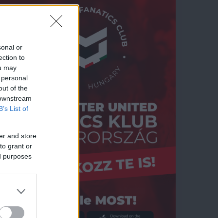
sonal or
ection to
ou may
 personal
out of the
 downstream
B’s List of
er and store
to grant or
ed purposes