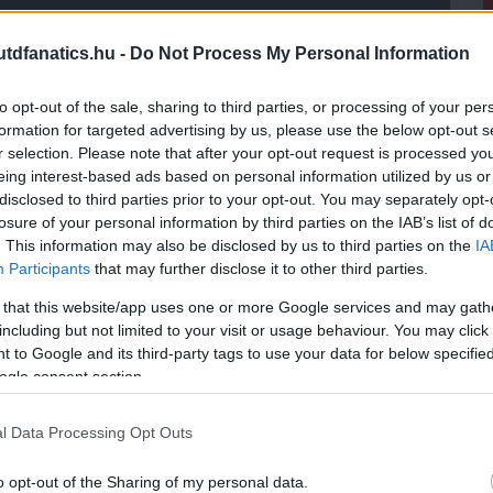
dfanatics.hu -
Do Not Process My Personal Information
élne ide az erõsítés. Vidic ugyebár elhagyja a klubbot.
 inkább kiegészítõ ember lesz. Úgyhogy a dolog
ellássa. Ami egy kicsit kevés. Kellene igazolni egy
to opt-out of the sale, sharing to third parties, or processing of your per
ített háromból kerülne ki.
formation for targeted advertising by us, please use the below opt-out s
tne ide igazolni. Egyszerûen nem látok klasszis
r selection. Please note that after your opt-out request is processed y
gyetlen kiszemeltem Thomas Vermaelen az Arsenalból,
eing interest-based ads based on personal information utilized by us or
állítólag érdeklõdnek Smalling iránt, én a két játékos
disclosed to third parties prior to your opt-out. You may separately opt-
losure of your personal information by third parties on the IAB’s list of
. This information may also be disclosed by us to third parties on the
IA
Participants
that may further disclose it to other third parties.
pember, viszont öregedik, és egy újonc Büttnerünk,
 elhagyja a csapatot, ide kell egy igazolás. Aki
 that this website/app uses one or more Google services and may gath
gigjátszotta a szezont a Southamptonban, tehát van
including but not limited to your visit or usage behaviour. You may click 
g kölcsön adnám egy évre, majd miután Evra elmegy,
 to Google and its third-party tags to use your data for below specifi
0.
ogle consent section.
l Data Processing Opt Outs
erley. Lassan bebizonyította nekem, hogy a
gyobb sikere lehetne. Illetve Andersontól is végleg
o opt-out of the Sharing of my personal data.
közül egyet kellene leigazolnunk, õk Claudio