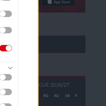
Facebook
Tabella
PREMIER LEAGUE 2026/27
Csapat
M
RG
KG
GK
P