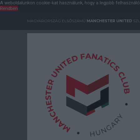
A weboldalunkon cookie-kat használunk, hogy a legjobb felhasználó
Rendben
MAGYARORSZÁG ELSŐSZÁMÚ
MANCHESTER UNITED
SZU