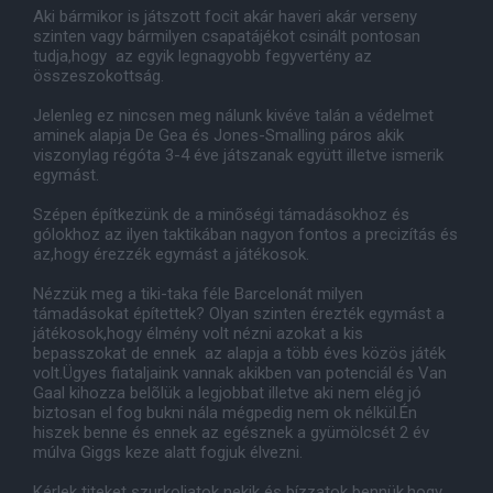
Aki bármikor is játszott focit akár haveri akár verseny
szinten vagy bármilyen csapatájékot csinált pontosan
tudja,hogy az egyik legnagyobb fegyvertény az
összeszokottság.
Jelenleg ez nincsen meg nálunk kivéve talán a védelmet
aminek alapja De Gea és Jones-Smalling páros akik
viszonylag régóta 3-4 éve játszanak együtt illetve ismerik
egymást.
Szépen építkezünk de a minõségi támadásokhoz és
gólokhoz az ilyen taktikában nagyon fontos a precizítás és
az,hogy érezzék egymást a játékosok.
Nézzük meg a tiki-taka féle Barcelonát milyen
támadásokat építettek? Olyan szinten érezték egymást a
játékosok,hogy élmény volt nézni azokat a kis
bepasszokat de ennek az alapja a több éves közös játék
volt.Ügyes fiataljaink vannak akikben van potenciál és Van
Gaal kihozza belõlük a legjobbat illetve aki nem elég jó
biztosan el fog bukni nála mégpedig nem ok nélkül.Én
hiszek benne és ennek az egésznek a gyümölcsét 2 év
múlva Giggs keze alatt fogjuk élvezni.
Kérlek titeket szurkoljatok nekik és bízzatok bennük,hogy