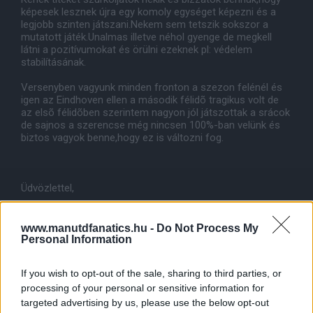
képesek lesznek újra egy komoly egységet képezni és a
legjobb szinten játszani.Nekem sem tetszik sokszor a
mutatott játék.Unalmas illetve néhol gyenge de megkell
látni a pozitívumokat és örülni ezeknek pl: védelem
stabilításának.
Versenyben vagyunk minden fronton a szezon felénél és
igen az Eindhoven ellen a második félidõ tragikus volt de
az elsõ félidõben szerintem nagyon jól játszottak a srácok
de sajnos a szerencse még nincsen 100%-ban velünk és
biztos vagyok benne,hogy ez is változni fog.
Üdvözlettel,
OneloveOneUnited
www.manutdfanatics.hu -
Do Not Process My
Personal Information
If you wish to opt-out of the sale, sharing to third parties, or
processing of your personal or sensitive information for
targeted advertising by us, please use the below opt-out