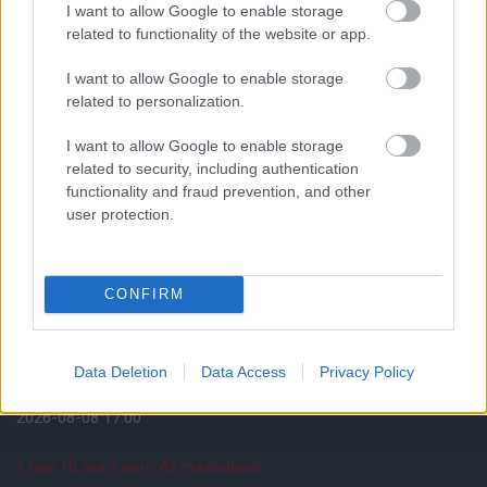
I want to allow Google to enable storage
related to functionality of the website or app.
I want to allow Google to enable storage
related to personalization.
I want to allow Google to enable storage
related to security, including authentication
functionality and fraud prevention, and other
Meccs Center
user protection.
Paris Saint-Germain
vs
CONFIRM
Manchester United
Data Deletion
Data Access
Privacy Policy
Felkészülési szezon 4. mérkőzés
Nya Ullevi, Göteborg
2026-08-08 17:00
1 nap 10 óra 3 perc 48 másodperc