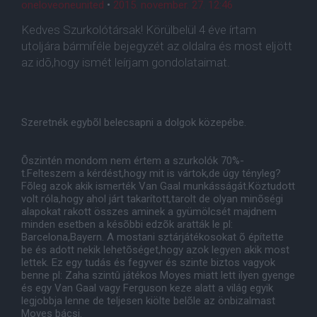
oneloveoneunited
•
2015. november. 27. 12:46
Kedves Szurkolótársak! Körülbelül 4 éve írtam
utoljára bármiféle bejegyzét az oldalra és most eljött
az idõ,hogy ismét leírjam gondolataimat.
Szeretnék egybõl belecsapni a dolgok közepébe.
Õszintén mondom nem értem a szurkolók 70%-
t.Felteszem a kérdést,hogy mit is vártok,de úgy tényleg?
Fõleg azok akik ismerték Van Gaal munkásságát.Köztudott
volt róla,hogy ahol járt takarított,tarolt de olyan minõségi
alapokat rakott összes aminek a gyümölcsét majdnem
minden esetben a késõbbi edzõk aratták le pl:
Barcelona,Bayern. A mostani sztárjátékosokat õ építette
be és adott nekik lehetõséget,hogy azok legyen akik most
lettek. Ez egy tudás és fegyver és szinte biztos vagyok
benne pl: Zaha szintû játékos Moyes miatt lett ilyen gyenge
és egy Van Gaal vagy Ferguson keze alatt a világ egyik
legjobbja lenne de teljesen kiölte belõle az önbizalmast
Moyes bácsi.