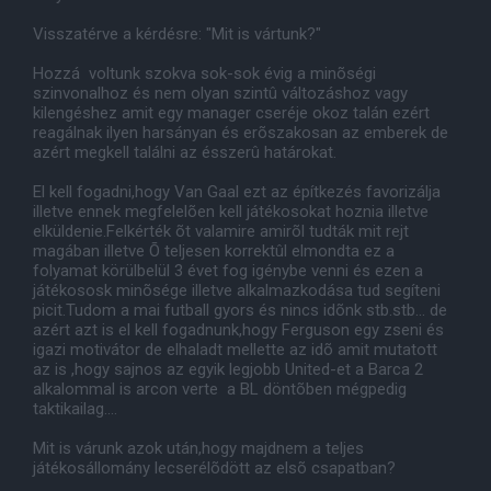
Visszatérve a kérdésre: "Mit is vártunk?"
Hozzá voltunk szokva sok-sok évig a minõségi
szinvonalhoz és nem olyan szintû változáshoz vagy
kilengéshez amit egy manager cseréje okoz talán ezért
reagálnak ilyen harsányan és erõszakosan az emberek de
azért megkell találni az ésszerû határokat.
El kell fogadni,hogy Van Gaal ezt az építkezés favorizálja
illetve ennek megfelelõen kell játékosokat hoznia illetve
elküldenie.Felkérték õt valamire amirõl tudták mit rejt
magában illetve Õ teljesen korrektûl elmondta ez a
folyamat körülbelül 3 évet fog igénybe venni és ezen a
játékososk minõsége illetve alkalmazkodása tud segíteni
picit.Tudom a mai futball gyors és nincs idõnk stb.stb... de
azért azt is el kell fogadnunk,hogy Ferguson egy zseni és
igazi motivátor de elhaladt mellette az idõ amit mutatott
az is ,hogy sajnos az egyik legjobb United-et a Barca 2
alkalommal is arcon verte a BL döntõben mégpedig
taktikailag....
Mit is várunk azok után,hogy majdnem a teljes
játékosállomány lecserélõdött az elsõ csapatban?