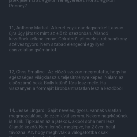
játék jellemzi az egykori fenegyereket. Hol az egykori
Rooney?
11, Anthony Martial : A keret egyik csodagyereke! Lassan
újra úgy játszik mint az elõzõ szezonban. Állandó
kezdõnek kellene lennie. Gólratörõ, jól cselez, robbanékony,
szélvészgyors. Nem szabad elengedni egy ilyen
csiszolatlan gyémántot.
12, Chris Smalling : Az elõzõ szezon megmutatta, hogy ha
egészséges világklasszis teljesítményre képes. Nálam az
elsõszámú bekk. Bailly kitûnõ társ lesz mellé. Ha
visszanyeri a formáját kirobbanthatatlan lesz a kezdõbõl.
14, Jesse Lingard : Saját nevelés, gyors, vannak váratlan
megmozdulásai, de ezen kívül semmi. Nekem nagyképûnek
is tûnik. Tipikusan az a játékos, akibõl soha nem lesz
állandó kezdõ. Nem lennék meglepve, ha 2 éven belül
távozna. Az, hogy meghívták a vàlogatottba csak