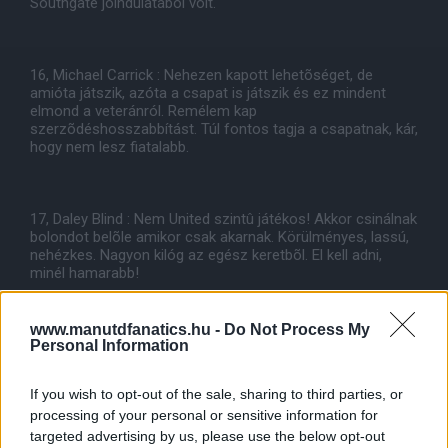
Southgate jóindulatából volt.
16, Michael Carrick : Nehezen kapott lehetõséget, de
amióta játszik, azóta a csapat is játszik és ez mindent
elmond a veteránról. Remélem kap
szerzõdéshosszabbítást. Túl fontos tagja a csapatnak, kár,
hogy nem lesz fiatalabb.
17, Daley Blind : Nem United szintû játékos! Akkor csinálnak
bolondot belõle amikor csak akarnak. Körülményes, lassú,
nehézkes. Nagyon kilóg az egész keretbõl. El kell adni,
minél hamarabb!
www.manutdfanatics.hu -
Do Not Process My
18, Ashley Young : Igazi csapatember. Amikor lehetõséget
Personal Information
kap él vele. Játszon védõt, szélsõt vagy akár csatàrt jól
teljesít. Többször kellene játszatni, akár bal hátvéd poszton
If you wish to opt-out of the sale, sharing to third parties, or
is. Meghálálná a bizalmat.
processing of your personal or sensitive information for
targeted advertising by us, please use the below opt-out