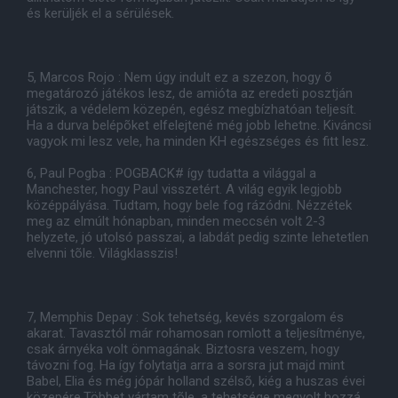
és kerüljék el a sérülések.
5, Marcos Rojo : Nem úgy indult ez a szezon, hogy õ
megatározó játékos lesz, de amióta az eredeti posztján
játszik, a védelem közepén, egész megbízhatóan teljesít.
Ha a durva belépõket elfelejtené még jobb lehetne. Kiváncsi
vagyok mi lesz vele, ha minden KH egészséges és fitt lesz.
6, Paul Pogba : POGBACK# így tudatta a világgal a
Manchester, hogy Paul visszetért. A világ egyik legjobb
középpályása. Tudtam, hogy bele fog rázódni. Nézzétek
meg az elmúlt hónapban, minden meccsén volt 2-3
helyzete, jó utolsó passzai, a labdát pedig szinte lehetetlen
elvenni tõle. Világklasszis!
7, Memphis Depay : Sok tehetség, kevés szorgalom és
akarat. Tavasztól már rohamosan romlott a teljesítménye,
csak árnyéka volt önmagának. Biztosra veszem, hogy
távozni fog. Ha így folytatja arra a sorsra jut majd mint
Babel, Elia és még jópár holland szélsõ, kiég a huszas évei
közepére.Többet vártam tõle, a tehetsége megvolt hozzá.