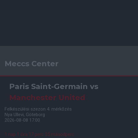
Meccs Center
Paris Saint-Germain
vs
Manchester United
Felkészülési szezon 4. mérkőzés
Nya Ullevi, Göteborg
2026-08-08 17:00
1 nap 1 óra 17 perc 34 másodperc