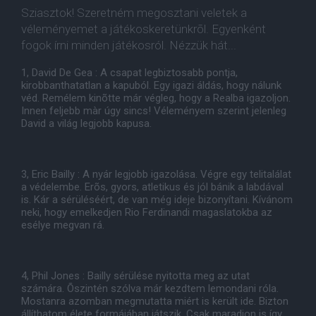
Sziasztok! Szeretném megosztani veletek a
véleményemet a játékoskeretünkrõl. Egyenként
fogok írni minden játékosról. Nézzük hát...
1, David De Gea : A csapat legbiztosabb pontja,
kirobbanthatatlan a kapuból. Egy igazi áldás, hogy nálunk
véd. Remélem kinõtte már végleg, hogy a Realba igazoljon.
Innen feljebb màr úgy sincs! Véleményem szerint jelenleg
David a világ legjobb kapusa.
3, Eric Bailly : A nyár legjobb igazolása. Végre egy telitalálat
a védelembe. Erõs, gyors, atletikus és jól bánik a labdával
is. Kár a sérüléséért, de van még ideje bizonyítani. Kívánom
neki, hogy emelkedjen Rio Ferdinandi magaslatokba az
esélye megvan rá.
4, Phil Jones : Bailly sérülése nyitotta meg az utat
számára. Õszintén szólva már kezdtem lemondani róla.
Mostanra azomban megmutatta miért is került ide. Bizton
állíthatom élete formájában játszik. Csak maradjon is így