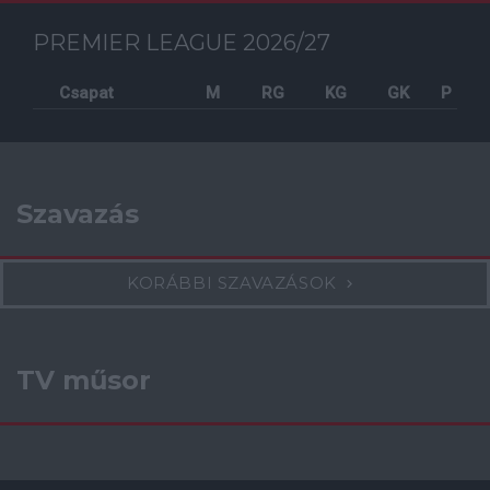
PREMIER LEAGUE 2026/27
Csapat
M
RG
KG
GK
P
Szavazás
KORÁBBI SZAVAZÁSOK
TV műsor