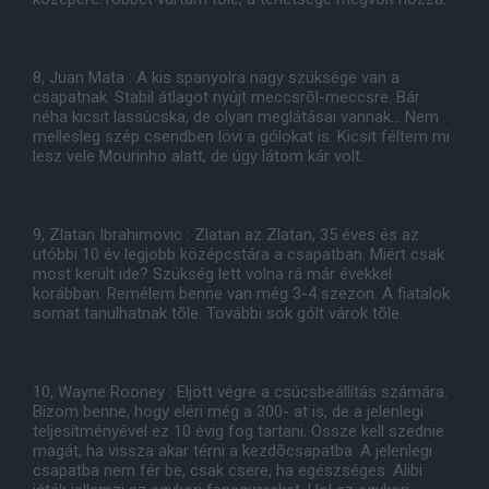
8, Juan Mata : A kis spanyolra nagy szüksége van a
csapatnak. Stabil átlagot nyújt meccsrõl-meccsre. Bár
néha kicsit lassúcska, de olyan meglátásai vannak... Nem
mellesleg szép csendben lövi a gólokat is. Kicsit féltem mi
lesz vele Mourinho alatt, de úgy látom kár volt.
9, Zlatan Ibrahimovic : Zlatan az Zlatan, 35 éves és az
utóbbi 10 év legjobb középcstára a csapatban. Miért csak
most került ide? Szükség lett volna rá már évekkel
korábban. Remélem benne van még 3-4 szezon. A fiatalok
somat tanulhatnak tõle. További sok gólt várok tõle.
10, Wayne Rooney : Eljött végre a csúcsbeállítás számára.
Bízom benne, hogy eléri még a 300- at is, de a jelenlegi
teljesítményével ez 10 évig fog tartani. Össze kell szednie
magát, ha vissza akar térni a kezdõcsapatba. A jelenlegi
csapatba nem fér be, csak csere, ha egészséges. Alibi