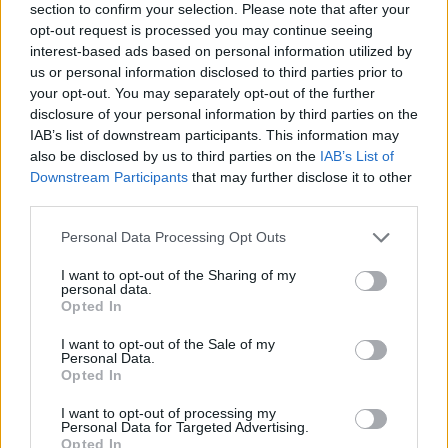
section to confirm your selection. Please note that after your
19, Marcus Rashford : A másik csodagyerek! Ilyen
opt-out request is processed you may continue seeing
tehetség 10 évente tûnik fel. Lassan visszatér az
interest-based ads based on personal information utilized by
önbizalma és a góljai is. A következõ 10 év nagy
us or personal information disclosed to third parties prior to
csatàregyénisége lesz. Martiallal az õrületbe fogják
your opt-out. You may separately opt-out of the further
kergetni a védõket. Ha Zlatan után kapnának maguk mellé
egy Lukakut vagy Harry Kanet végigvernénk az egész
disclosure of your personal information by third parties on the
vilàgot.
IAB’s list of downstream participants. This information may
also be disclosed by us to third parties on the
IAB’s List of
Downstream Participants
that may further disclose it to other
third parties.
20, Sergio Romero : Kicsit féltem mikor idekerült, de az az
elsõ 5 meccs megnyugtatott. Bármikor véd is magabiztos,
Please note that this website/app uses one or more Google
Personal Data Processing Opt Outs
bravúromat mutat be, stb. Van két kivàló kapusunk nem
services and may gather and store information including but
vitás. Ha De Gea esetleg megsérülne nem kellene
vészharangot kongatni.
not limited to your visit or usage behaviour. You may click to
I want to opt-out of the Sharing of my
personal data.
grant or deny consent to Google and its third-party tags to
Opted In
use your data for below specified purposes in below Google
consent section.
I want to opt-out of the Sale of my
Folytatás késõbb...
Personal Data.
Opted In
I want to opt-out of processing my
Personal Data for Targeted Advertising.
Opted In