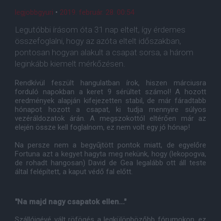
legjobbgyuri
•
2019. február. 28. 00:54
Legutóbbi írásom óta 31 nap eltelt, így érdemes
összefoglalni, hogy az azóta eltelt időszakban,
pontosan hogyan alakult a csapat sorsa, a három
leginkább kiemelt mérkőzésen.
Rendkívül feszült hangulatban írok, hiszen márciusra
forduló napokban a keret 9 sérültet számol! A hozott
eredmények alapján kifejezetten stabil, de már fáradtabb
hónapot hozott a csapat, ki tudja mennyire súlyos
vezéráldozatok árán. A megszokottól eltérően már az
elején össze kell foglalnom, ez nem volt egy jó hónap!
Na persze nem a begyűjtött pontok miatt, de egyelőre
Fortuna azt a kegyet hagyta meg nekünk, hogy (lekopogva,
de rohadt hangosan) David de Gea legalább ott áll teste
által felépített, a kaput védő fal előtt.
"Na majd nagy csapatok ellen..."
Szállóigévé vált röfögés a legkülönbözőbb fórumokon, ez