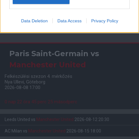
Data Deletion
Data Access
Privacy Policy
Meccs Center
Paris Saint-Germain
vs
Manchester United
Felkészülési szezon 4. mérkőzés
Nya Ullevi, Göteborg
2026-08-08 17:00
0 nap 22 óra 45 perc 25 másodperc
Leeds United
vs
Manchester United
2026-08-12 20:30
AC Milan
vs
Manchester United
2026-08-15 18:00