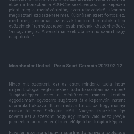
ebben a hónapban a PSG-Chelsea-Liverpool trió képében
jelent meg a mérkőzéslistán, ezen ütközetekről kívánom
megosztani szösszeneteimet. Különösen azért fontos ez,
mert még januárban az észak-londoni társulatok elleni
győzelmek "természetesen csak máknak köszönhetőek",
"amúgy meg az Arsenal már évek óta nem is számít nagy
csapatnak... "
Manchester United - Paris Saint-Germain 2019.02.12.
Nincs mit szépíteni, ezt az estét mindenki tudja, hogy
milyen biológiai végtermékhez tudja hasonlítani az ember!
Tulajdonképpen ezen a mérkőzésen minden korábbi
aggodalmam egyszerre sugárzott át a képernyőn instant
szemrákot okozva. Itt ami mélyen fáj, az az, hogy mennyi
munka áll még
Solksjær előtt. Nagyon frusztráló így
követni ezt a szezont, hogy egy imádni való edző jövője
pengeélen táncol és erről még elődje tehet tulajdonképpen.
Egyetlen pozitívum, hogy a sportmédia hányja a szokásos