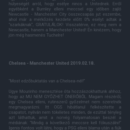
hülyeségét arról, hogy esélye nincs a Unitednek. Erről
egyébként a Burnley elleni meccsel egy időben zajló
Newcastle - Manchester City összecsapás jut eszembe,
ahol már a mérkőzés kezdete előtt 0% esélyt adtak a
"szarkáknak", GRATULÁLOK! Visszatérve, ez meg nem a
Newcastle, hanem a Manchester United! Én kinézem, hogy
jön még hasmenés Tuchelre!
Chelsea - Manchester United 2019.02.18.
"Most edzőbuktatás van a Chelsea-nél!"
Ugye Mourinho menesztése óta hozzászokhattunk ahhoz,
hogy az MU NEM GYŐZHET ÖNERŐBŐL. Magam részéről,
egy Chelsea elleni, rutinszerű győzelmet nem szeretnék
megmagyarázni. Itt OGS hibátlanul felkészítette a
csapatot, nyilván nem tökéletes minden, de ezúttal tényleg
azt láthattuk, amit a norvég folyamatosan beszél a
médiának: "Mindig a következő meccsre kell fókuszálni!"
Igenis fontos volt látni, hogy a PSG elleni blama után a fiúk