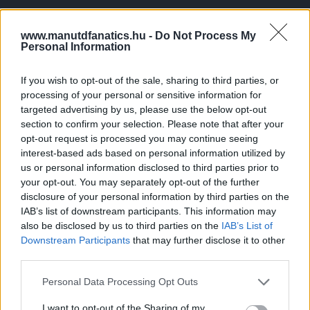
www.manutdfanatics.hu -
Do Not Process My
Záróakkordként pedig nyilván el kell mondanom, hogy mi
Personal Information
következik a fentebb leírtakból, hát valami kegyetlen
kemény március!
If you wish to opt-out of the sale, sharing to third parties, or
Be kell vallani, hogy most nem a BL a prioritás, hanem a
processing of your personal or sensitive information for
TOP4 és a kupa! Kell az energia, mert ennyi sérülttel ezt
targeted advertising by us, please use the below opt-out
embert próbáló feladat lesz továbbra is legalább a jelenlegi
szinten tartani. Plátói módon fogjuk meg egymás kezét és
section to confirm your selection. Please note that after your
reménykedjünk, hogy a Watford elleni meccs után már
opt-out request is processed you may continue seeing
pozitívan levegővétellel írok nektek!
interest-based ads based on personal information utilized by
us or personal information disclosed to third parties prior to
your opt-out. You may separately opt-out of the further
disclosure of your personal information by third parties on the
IAB’s list of downstream participants. This information may
also be disclosed by us to third parties on the
IAB’s List of
Downstream Participants
that may further disclose it to other
third parties.
Please note that this website/app uses one or more Google
Personal Data Processing Opt Outs
services and may gather and store information including but
not limited to your visit or usage behaviour. You may click to
I want to opt-out of the Sharing of my