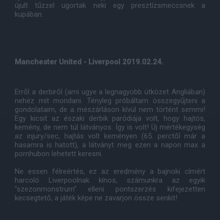
újult tűzzel ugortak neki egy presztízsmeccsnek a
kupában.
Manchester United - Liverpool 2019.02.24.
Erről a derbiről (ami ugye a legnagyobb ütközet Angliában)
nehéz mit mondani. Tényleg próbáltam összegyűjteni a
gondolataim, de a mészárláson kívül nem történt semmi!
Egy kicsit az északi derbik paródiája volt, hogy hajtós,
kemény, de nem túl látványos. Így is volt! Új mértékegység
az injury/sec, hajtás volt keményen (65. perctől már a
hasamra is hatott), a látványt meg ezen a napon max a
pornhubon lehetett keresni.
Ne essen félreértés, ez az eredmény a bajnoki címért
harcoló Liverpoolnak kínos, számunkra az egyik
"szezonmonstrum" elleni pontszerzés kifejezetten
kecsegtető, a játék képe ne zavarjon össze senkit!