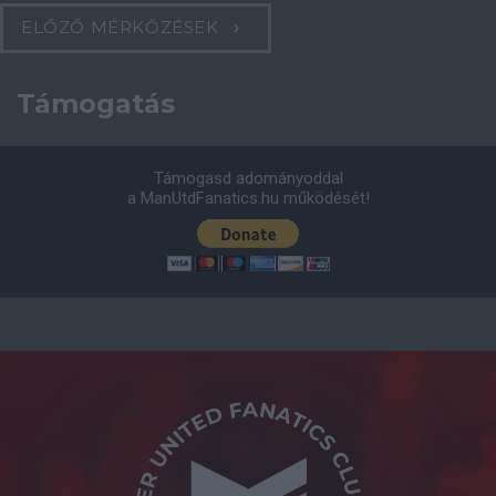
ELŐZŐ MÉRKŐZÉSEK
Támogatás
Támogasd adományoddal
a ManUtdFanatics.hu működését!