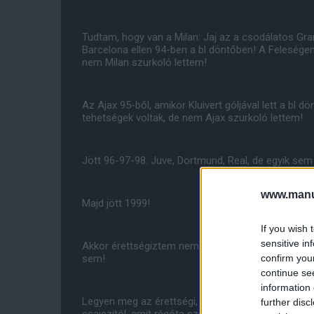
Tudtam, hogy van a Milan: Jaj az a csodálatos Gr
Barcelona ellen 94-ben a bl döntőben! A Feleségem
nem Milan szurkoló lettem!
Az Ajax 95-ből, amikor Kluivert góljával lett a bl d
tehetségek voltak, de nem Ajax szurkoló lettem!
Jött 96-97-98. Juve, Dortmund, Real, de egyik sem 
www.manut
Majd jött 1999!
If you wish 
sensitive in
Akkor érettségiztem nem is nagyon foglalkoztam 
confirm you
sem!
continue se
information 
Legyen meg az érettségi, jaj csak elég legyen a 
further disc