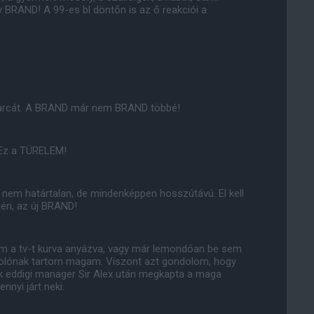
 BRAND! A 99-es bl döntőn is az ő reakciói a
 az arcát. A BRAND már nem BRAND többé!
 Ez a TÜRELEM!
n nem határtalan, de mindenképpen hosszútávú. El kell
gén, az új BRAND!
ltam a tv-t kurva anyázva, vagy már lemondóan be sem
rkolónak tartom magam. Viszont azt gondolom, hogy
ik eddigi manager Sir Alex után megkapta a maga
nnyi járt neki.