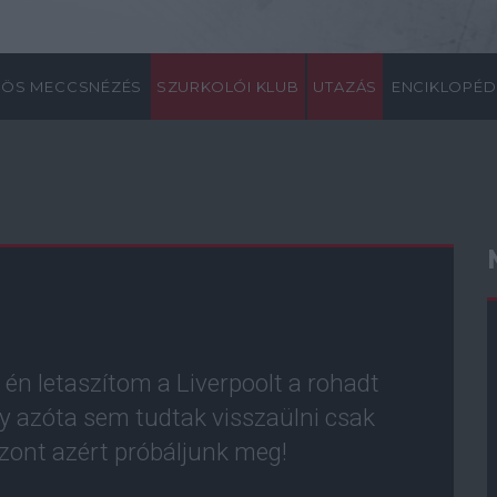
ÖS MECCSNÉZÉS
SZURKOLÓI KLUB
UTAZÁS
ENCIKLOPÉD
 én letaszítom a Liverpoolt a rohadt
hogy azóta sem tudtak visszaülni csak
iszont azért próbáljunk meg!