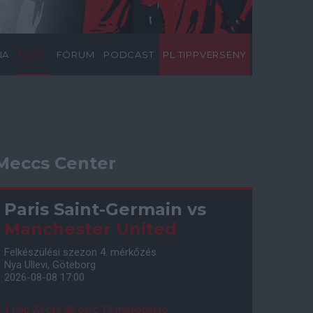
IA
BLOG
FÓRUM
PODCAST
PL TIPPVERSENY
Meccs Center
Paris Saint-Germain
vs
Manchester United
Felkészülési szezon 4. mérkőzés
Nya Ullevi, Göteborg
2026-08-08 17:00
1 nap 23 óra 48 perc 14 másodperc