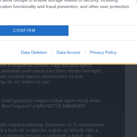
a precizitás, az a hozzáértés, az a hit, az a MANAGER!
cation functionality and fraud prevention, and other user protection.
lt az érdeklődés lohadása, a vágy elvesztése. Egy idő
anchester United volt! Sokat gondolkodtam, hogy
 a csapat játsza a legjobb focit évek-évtizedek óta?
CONFIRM
legtechnikásabb, játékosaik vannak? Ez sem igaz
 magamnak feltett kérdések hétről - hétre, hónapról
Data Deletion
Data Access
Privacy Policy
ennek a csapatnak szurkol. Vagy azt látta egész
t atlétában üvölt piával a kezében minden hétvégén
iban, azoknál teljesen természetes és már
tje. De én! Velem mi van?
(mint gondolom nagyon sokan rajtam kívül) amire
 Sir Alex Ferguson! a NAGYBETŰS MANAGER!
yik csapat szurkolója. Szerintem én Ő miatta lettem
k a fuck-ok, a rágózás, a járás az öltözők felé, a
 a gyermeki mosoly, a szállóigék, a kabát, stb....