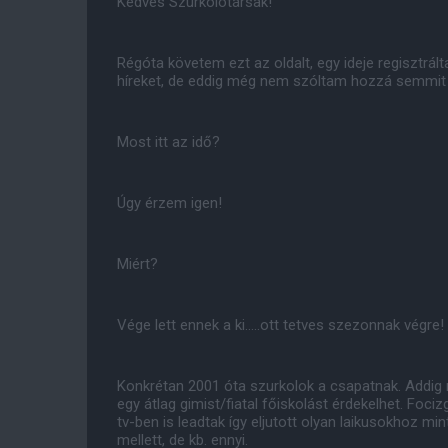
Kedves Szurkolótársak!
Régóta követem ezt az oldalt, egy ideje regisztrá
híreket, de eddig még nem szóltam hozzá semmi
Most itt az idő?
Úgy érzem igen!
Miért?
Vége lett ennek a ki.....ott tetves szezonnak végre!
Konkrétan 2001 óta szurkolok a csapatnak. Addig 
egy átlag gimist/fiatal főiskolást érdekelhet. Foc
tv-ben is leadtak így eljutott olyan laikusokhoz mi
mellett, de kb. ennyi.