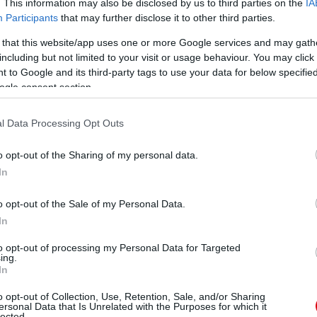
multi vagy barna szofi stb-stb-stb... Szóval ezernyi más
. This information may also be disclosed by us to third parties on the
IA
! Érettségi megvan jön a napfogyi meg a fősuli,
Participants
that may further disclose it to other third parties.
de amúgy is olyan sovány vagy fiam! Aztán 2000
jd 2001, és valahol ebben az évben láttam az 1999-es
 that this website/app uses one or more Google services and may gath
including but not limited to your visit or usage behaviour. You may click 
 to Google and its third-party tags to use your data for below specifi
ogle consent section.
l Data Processing Opt Outs
o opt-out of the Sharing of my personal data.
In
o opt-out of the Sale of my Personal Data.
In
to opt-out of processing my Personal Data for Targeted
ing.
i volt?
In
o opt-out of Collection, Use, Retention, Sale, and/or Sharing
ersonal Data that Is Unrelated with the Purposes for which it
lected.