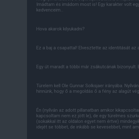
Imádtam és imádom most is! Egy karakter volt egy
kedvenceim...
Hova akarok kilyukadni?
Ez a baj a csapattal! Elvesztette az identitását
Egy út maradt a többi már zsákutcának bizonyult.
Türelem kell Ole Gunnar Solksjaer irányába. Nyílvá
hinnünk, hogy ő a megoldás ő a fény az alagút vé
Én (nyílván az adott pillanatban amikor kikapcso
kapcsoltam nem ez jött le), de egy türelmes szu
(sokakkal itt az oldalon egyet nem értve) mindegy
idejét se többet, de inkább se kevesebbet, mint ame