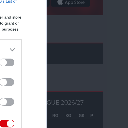
B’s List of
er and store
to grant or
ed purposes
Facebook
Tabella
PREMIER LEAGUE 2026/27
Csapat
M
RG
KG
GK
P