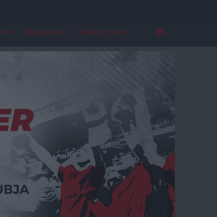
ldal
Regisztráció
Elfelejtett jelszó