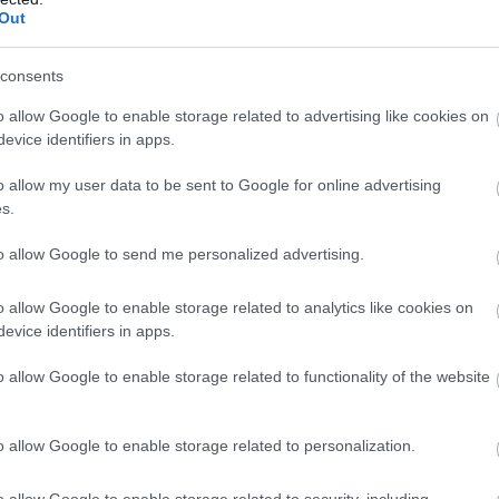
Out
oló lettem?
consents
o allow Google to enable storage related to advertising like cookies on
evice identifiers in apps.
o allow my user data to be sent to Google for online advertising
okkal focizgatni. A cigi már régóta elmaradt a
s.
egkérdeztem már számtalanszor amit akartam, de egy
to allow Google to send me personalized advertising.
rt1, sport2 stb.... Éjjel nappal foci ment! Drukkoltam
o allow Google to enable storage related to analytics like cookies on
l Sociedadnak, de csak azért, hogy ne a Barca vagy a
evice identifiers in apps.
 Roberto Baggio, szurkoltam a Romának, hogy
 ne a Milan vagy a Juve vagy akkoriban az Inter legyen
o allow Google to enable storage related to functionality of the website
tam. Egyetértve konstatáltam, hogy a Juvét
mondtam, hogy a Milan nem pótolja a nagyokat
nko) megfelelően és ki fog öregedni a csapat, (nem is
t a bl-ből) drukkoltam/drukkolok egyfolytában
o allow Google to enable storage related to personalization.
 mindvégig az angolok, a Premier Leauge volt a szívem
a történelem az a szellemiség az a nyerni akarás az
o allow Google to enable storage related to security, including