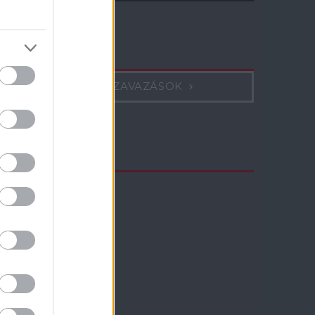
Szavazás
KORÁBBI SZAVAZÁSOK
TV műsor