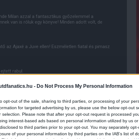
ande Milan azzal a fantasztikus győzelemmel a
nek van is róluk egy könyve! Minden adott volt, de
öntő az Ajaxé a Juve ellen! Eszméletlen fiatal és pimasz
ejtett rabul.
dfanatics.hu -
Do Not Process My Personal Information
to opt-out of the sale, sharing to third parties, or processing of your per
formation for targeted advertising by us, please use the below opt-out s
a Bl-el meg úgy amúgy a focival sem, még akkoriban
r selection. Please note that after your opt-out request is processed y
eing interest-based ads based on personal information utilized by us or
disclosed to third parties prior to your opt-out. You may separately opt-
pontom a fősulihoz, jaj ma sem kérdeztem meg a
losure of your personal information by third parties on the IAB’s list of