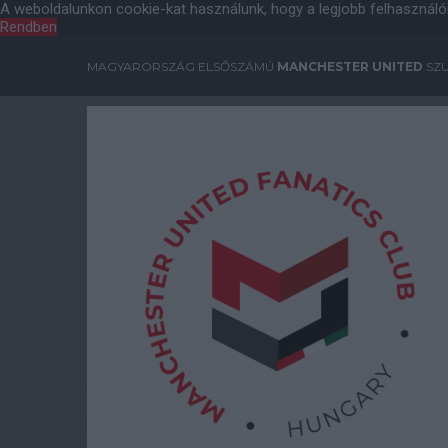
A weboldalunkon cookie-kat használunk, hogy a legjobb felhasználó
Rendben
MAGYARORSZÁG ELSŐSZÁMÚ
MANCHESTER UNITED
SZU