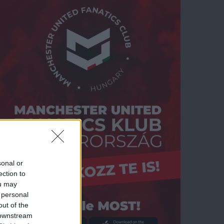
sonal or
ection to
ou may
 personal
out of the
 downstream