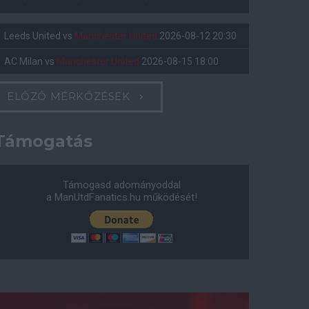
Leeds United
vs
Manchester United
2026-08-12 20:30
AC Milan
vs
Manchester United
2026-08-15 18:00
ELŐZŐ MÉRKŐZÉSEK
Támogatás
Támogasd adományoddal
a ManUtdFanatics.hu működését!