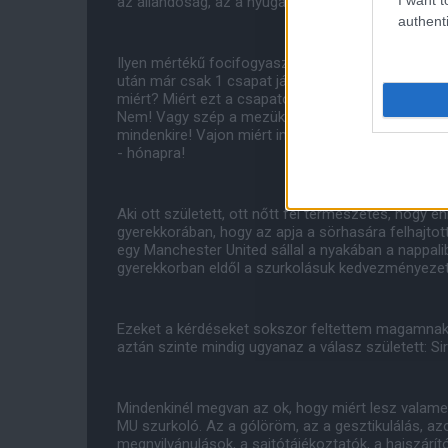
az állandóság, az a nyugalom, az a pozitívum, az 
authenti
Ilyen mértékű focifogyasztás után törvényszerű vo
után már csak 1 csapat játéka érdekelt és ez a M
miért? Miért ezt a csapatot zártam a szívembe? Ez
Nem! Vagy szép a mezük? Hmmm...Vagy a legjobb, 
mindenkire! Vajon miért imádom őket?Záporoztak a
- hónapra!
Aki ott született, ott nőtt fel természetes, hogy 
gyerekkorában, hogy az apja a sörhasára felhajtot
egy Manchester United sállal a nyakában a nappal
gyerekkorban eldől a szurkolásuk kedvezményezet
Ezeket a kérdéseket sokszor feltettem magamnak 
aztán szinte mindig ugyanaz a válasz született:
Mindenkinél megvan az ok, hogy miért lesz valamel
MU szurkoló. Az a gólöröm, az a gesztikulálás, azo
megnyilvánulások, a sajtótájékoztatók, a hajszárító,