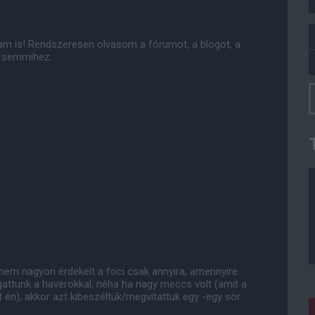
ltam is! Rendszeresen olvasom a fórumot, a blogot, a
t semmihez.
nem nagyon érdekelt a foci csak annyira, amennyire
izgattunk a haverokkal, néha ha nagy meccs volt (amit a
nt én), akkor azt kibeszéltük/megvitattuk egy -egy sör