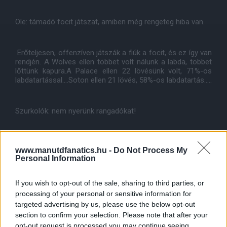
Ole: támadó focit játszat, amiben még rengeteg hiba van.
Erőteljesen, offenzíven játszák a fiúk a focit, és ez így van
rendjén. A Wolves ellen többet volt nálunk a labda, többet
lőttünk kapura.A Palace ellen 22 lövésünk volt, 71%-os
labdatartással....Soton ellen 21 lövés, 58%-os labdatartás.....
Szurkolók: nem nyerünk rangadókat!
Első forduló a Chelsea ellen: 4-0 ide!!
www.manutdfanatics.hu -
Do Not Process My
Personal Information
If you wish to opt-out of the sale, sharing to third parties, or
processing of your personal or sensitive information for
Összegezve:
targeted advertising by us, please use the below opt-out
section to confirm your selection. Please note that after your
opt-out request is processed you may continue seeing