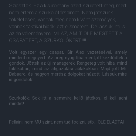
Sziasztok. Ez a kis iromány azért született meg, mert
nem értem a szurkolótársaimat. Nem játszunk
tökéletesen, vannak még nem kívánt személyek,
vannak taktikai hibák, ezt elismerem. De lássuk, mi is
az én véleményem. MI AZ, AMIT OLE MEGTETT A
CSAPATÉRT, A SZURKOLÓKÉRT!!!!!
Volt egyszer egy csapat, Sir Alex vezetésével, amely
mindent megnyert. Az öreg nyugdíjba ment, itt kezdődtek a
gondok. Jöttek az új managerek. Rengeteg volt hiba, mind
taktikában, mind az átigazolási ablakokban. Majd jött Mr.
Babaarc, és nagyon merész dolgokat húzott. Lássuk mire
is gondolok:
Szurkolók: Sok itt a semmire kellő játékos, el kell adni
mindet!
Fellaini: nem MU szint, nem tud focizni, stb... OLE ELADTA!