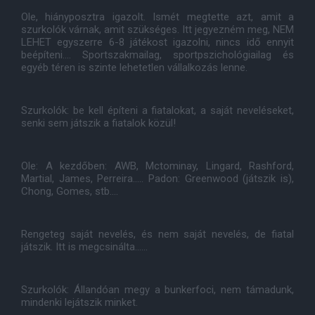
Ole, hiányposztra igazolt. Ismét megtette azt, amit a
szurkolók várnak, amit szükséges. Itt jegyezném meg, NEM
LEHET egyszerre 6-8 játékost igazolni, nincs idő ennyit
beépíteni.... Sportszakmailag, sportpszichológiailag és
egyéb téren is szinte lehetetlen vállalkozás lenne.
Szurkolók: be kell építeni a fiatalokat, a saját neveléseket,
senki sem játszik a fiatalok közül!
Ole: A kezdőben: AWB, Mctominay, Lingard, Rashford,
Martial, James, Perreira..... Padon: Greenwood (játszik is),
Chong, Gomes, stb....
Rengeteg saját nevelés, és nem saját nevelés, de fiatal
játszik. Itt is megcsinálta......
Szurkolók: Állandóan megy a bunkerfoci, nem támadunk,
mindenki lejátszik minket.