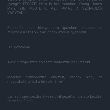
gyenge? PERSZE! Nem is kell mondani, Young, Jones,
Mata, stb. MEGTETTE AZT, AMIRE A SZURKOLÓK
VÁGYTAK!!!!!
Szurkolók: nem hiányposztra igazolunk, kaotikus az
átigazolási szezon, akik jönnek azok is gyengék!!
Ole igazolásai:
AWB: hiányposztra érkezett, fantasztikusan játszik!
Maguire: hiányposztra érkezett, vannak hibái, de
megbízható, stabil a teljesítménye!
James: hiányposztra érkezett, kifejezetten biztató kezdés!
(4 meccs 3 gól)