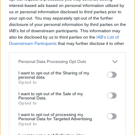
Mr. Babaarc nagyon tökösen beleállt a dolgokba. Posztra
interest-based ads based on personal information utilized by
igazol, elküldi aki nem kell, játszatja a fiatalokat, támadó
us or personal information disclosed to third parties prior to
focit játszik. TÖKÉLETES-E?? Abszolút nem. Rengeteg a
your opt-out. You may separately opt-out of the further
hiba a játékban, de VAN ELŐRELÉPÉS, NEM IS KICSI!!!
disclosure of your personal information by third parties on the
Elkezdődött egy folyamat, A CSAPAT ÚJJÁÉPÍTÉSE. ez
IAB’s list of downstream participants. This information may
mindig rizikó, nem is kicsi. Lehet, hogy beletörik a bicskája,
de nagyon igyekszik, nagyon jól akarja csinálni. Én bizakodó
also be disclosed by us to third parties on the
IAB’s List of
vagyok!
Downstream Participants
that may further disclose it to other
third parties.
Please note that this website/app uses one or more Google
Felesleges szidni bárkit, hagyni kell őket dolgozni, hagyni
Personal Data Processing Opt Outs
kell, hogy újjászülessen a csapat. SZURKOLJATOK, NE
services and may gather and store information including but
SZIDKOZÓDJATOK!!!! Adjuk meg az esélyt a csapatnak és
not limited to your visit or usage behaviour. You may click to
I want to opt-out of the Sharing of my
az edzőnek.......
personal data.
grant or deny consent to Google and its third-party tags to
Opted In
use your data for below specified purposes in below Google
consent section.
I want to opt-out of the Sale of my
Personal Data.
Opted In
I want to opt-out of processing my
Personal Data for Targeted Advertising.
Opted In