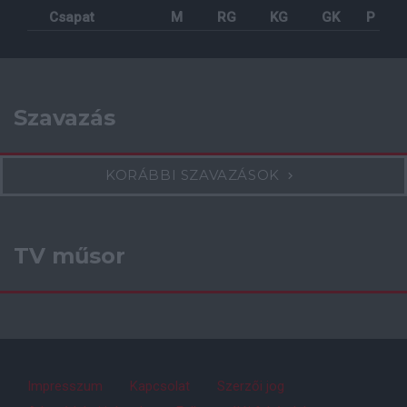
Csapat
M
RG
KG
GK
P
Szavazás
KORÁBBI SZAVAZÁSOK
TV műsor
Impresszum
Kapcsolat
Szerzői jog