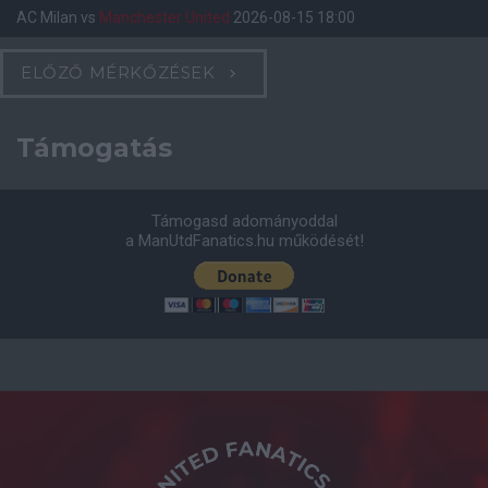
AC Milan
vs
Manchester United
2026-08-15 18:00
ELŐZŐ MÉRKŐZÉSEK
Támogatás
Támogasd adományoddal
a ManUtdFanatics.hu működését!