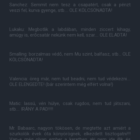
Sanchez: Semmit nem tesz a csapatért, csak a pénzt
veszi fel, kurva gyenge, stb.... OLE KÖLCSÖNADTA!
Lukaku: Megbotlik a labdában, minden ziccert kihagy,
amúgy is, erőcsatár nekünk nem kell, szar.... OLE ELADTA!
Smalling: borzalmas védő, nem Mu szint, balfasz, stb... OLE
KÖLCSÖNADTA!
Valencia: öreg már, nem tud beadni, nem tud védekezni....
OLE ELENGEDTE! (bár szerintem még elfért volna!)
Matic: lassú, vén hülye, csak rugdos, nem tud játszani,
stb.... IRÁNY A PAD!!!!
Mr. Babaarc, nagyon tökösen, de megtette azt amiért a
szurkolók évek óta könyörögnek, elkezdett tisztogatni!!!
Van-e még olyan ember a keretben aki nem ide illik és