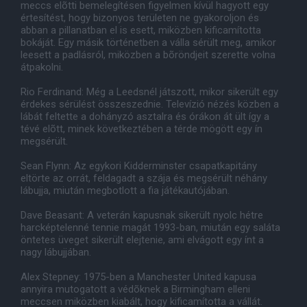
meccs elõtti bemelegítésen figyelmen kívül hagyott egy
értesítést, hogy bizonyos területen ne gyakoroljon és
abban a pillanatban el is esett, miközben kificamította
bokáját. Egy másik történetben a válla sérült meg, amikor
leesett a padlásról, miközben a bõröndjeit szerette volna
átpakolni.
Rio Ferdinand: Még a Leedsnél játszott, mikor sikerült egy
érdekes sérülést összeszednie. Televízió nézés közben a
lábát feltette a dohányzó asztalra és órákon át ült így a
tévé elõtt, minek következtében a térde mögött egy ín
megsérült.
Sean Flynn: Az egykori Kidderminster csapatkapitány
eltörte az orrát, feldagadt a szája és megsérült néhány
lábujja, miután megbotlott a fia játékautójában.
Dave Beasant: A veterán kapusnak sikerült nyolc hétre
harcképtelenné tennie magát 1993-ban, miután egy saláta
öntetes üveget sikerült elejtenie, ami elvágott egy ínt a
nagy lábujjában.
Alex Stepney: 1975-ben a Manchester United kapusa
annyira mutogatott a védõknek a Birmingham elleni
meccsen miközben kiabált, hogy kificamította a vállát.