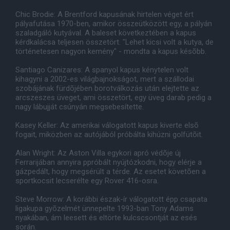
Chic Brodie: A Brentford kapusának hirtelen véget ért
pályafutása 1970-ben, amikor összeütközött egy, a pályán
szaladgáló kutyával. A baleset következtében a kapus
kérdkalácsa teljesen összetört. "Lehet kicsi volt a kutya, de
történetesen nagyon kemény" - mondta a kapus késõbb.
Santiago Canizares: A spanyol kapus kénytelen volt
kihagyni a 2002-es világbajnokságot, mert a szállodai
szobájának fürdõjében borotválkozás után elejtette az
arcszeszes üveget, ami összetört, egy üveg darab pedig a
nagy lábujját csúnyán megsebesítette.
Kasey Keller: Az amerikai válogatott kapus kiverte elsõ
fogait, miközben az autójából próbálta kihúzni golfütõit.
Alan Wright: Az Aston Villa egykori apró védõje új
Ferrarijában annyira ppróbált nyújtózkodni, hogy elérje a
gázpedált, hogy megsérült a térde. Az esetet követõen a
sportkocsit lecserélte egy Rover 416-osra.
Steve Morrow: A korábbi észak-ír válogatott épp csapata
ligakupa gyõzelmét ünnepelte 1993-ban Tony Adams
nyakában, ám leesett és eltörte kulcscsontját az esés
során.