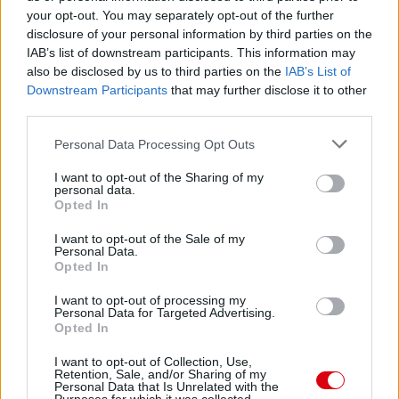
kénytelen kórházban tölteni, mert a nyolc hónapos kisfia
your opt-out. You may separately opt-out of the further
egy forró vízzel teli edényt rúgott a játékos lábai közé.
disclosure of your personal information by third parties on the
IAB’s list of downstream participants. This information may
Liam Lawrence: A Stoke középpályása megbotlott a
also be disclosed by us to third parties on the
IAB’s List of
kutyájában és leesett a lépcsõn, minek következtében
Downstream Participants
that may further disclose it to other
megsérült a bokája.
third parties.
Please note that this website/app uses one or more Google
Ha bárkinek van ezekhez hasonló története magyar
Personal Data Processing Opt Outs
játékosokról, szívesen venném, ha megosztaná!
services and may gather and store information including but
not limited to your visit or usage behaviour. You may click to
I want to opt-out of the Sharing of my
personal data.
grant or deny consent to Google and its third-party tags to
Opted In
use your data for below specified purposes in below Google
consent section.
I want to opt-out of the Sale of my
Personal Data.
Opted In
I want to opt-out of processing my
Personal Data for Targeted Advertising.
Opted In
I want to opt-out of Collection, Use,
Retention, Sale, and/or Sharing of my
Personal Data that Is Unrelated with the