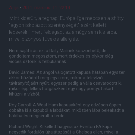
ATijs
•
2011. március. 11. 22:14
Mint kiderült, a tegnapi Európa-liga meccsen a shitty
"agyon iskolázott szerénységét" azért kellett
lecserélni, mert feldagadt az amúgy sem kis arca,
mivel bizonyos füvekre allergiás.
Nem saját írás ez, a Daily Mailnek köszönhetõ, de
gondoltam megosztom, mert érdekes és olykor elég
vicces sztorik is felbukannak.
David James: Az angol válogatott kapusa hátában egyszer
akkor húzódott meg egy izom, mikor a televízió
távirányítójáért nyúlt, egyszer pedig a válla csavarodott ki,
mikor épp lelkes hotgászként egy nagy pontyot akart
kihúzni a vízbõl.
Roy Carroll: A West Ham kapusaként egy edzésen éppen
dobálta ki a kapuból a labdákat, miközben lába beleakadt a
hálóba és megsérült a térde.
Richard Wright: Ki kellett hagynia az Everton FA kupa
negyedik fordulós újrajátszását a Chelsea ellen, mivel a