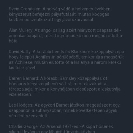
Svein Grondalen: A norvég védõ a hetvenes években
kényszerült befejezni pályafutását, miután kocogás
közben összeütközött egy jávorszarvassal.
Alan Mullery: Az angol csillag azért hiányzott csapata dél-
amerikai túrájáról, mert fogmosás közben meghúzódott a
háta.
David Batty: A korábbi Leeds és Blackburn középpályás épp
hogy felépült Achilles-ín sérülésébõl, amikor újra megsérült
az Achillese, miután elütötte õt a kislánya a három kerekû
kis triciklijével.
Darren Barnard: A korábbi Barnsley középpályás öt
hónapos kényszerpihenõ várt rá, mert elszakadt a
térdszalagja, mikor a konyhájában elcsúszott a kiskutyája
vizeletében.
Lee Hodges: Az egykori Barnet játékos megcsúszott egy
szappanon a zuhanyzóban, minek következtében ágyék
sérülést szenvedett.
Charlie George: Az Arsenal 1971-es FA kupa hõsének
sikerült levágnia egy lábujját fûnyírás közben.