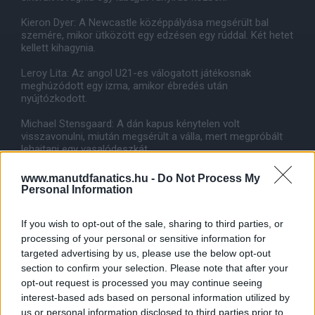
Kieron Dyer: A Newcastle középpályása megsérült bal
szemére, mikor ütközött egy edzésen egy rúddal. Két hetet
kellett kihagynia.
Leroy Lita: Az angol U21-es válogatott játékosnak
meghúzódott egy izma, amikor ébredés után
nyújtózkodott.
Michael Stensgaard: A dán kapus kénytelen volt
visszavonulni, miután megsérült a válla, mert megpróbált
lehajtani egy vasalódeszkát.
Derek Lyle: A Dundee catára otthonában esett át egy üveg
www.manutdfanatics.hu -
Do Not Process My
asztalon, mely következtében 16 öltéssel kellett
Personal Information
összevarrni a sérülését és kénytelen volt kihagyni a skót
kupa negyeddöntõjét a Queen os the South ellen.
If you wish to opt-out of the sale, sharing to third parties, or
Darius Vassell: Az egykosi Aston Villa támadó saját
processing of your personal or sensitive information for
ottohonában egy fúróval próbált enyhíteni a nyomáson,
targeted advertising by us, please use the below opt-out
melyet a megdagadt lábujjában érzett. A hazai
section to confirm your selection. Please note that after your
beavatkozás eredménye, a seb elfertõzõdött és muszáj
opt-out request is processed you may continue seeing
volt orvosi ellátásban részesülnie.
interest-based ads based on personal information utilized by
us or personal information disclosed to third parties prior to
Kevin Kyle: A Kilmarnock csatára egyéjszakát volt