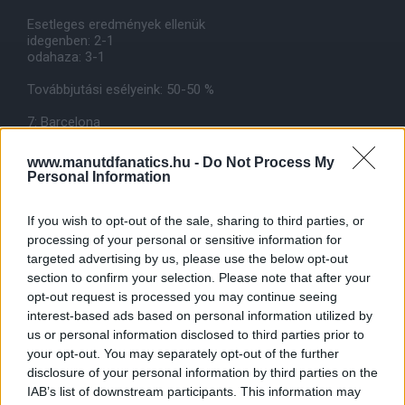
Esetleges eredmények ellenük
idegenben: 2-1
odahaza: 3-1
Továbbjutási esélyeink: 50-50 %
7: Barcelona
Az Arsenal ellen szerencsésen jutottak tovább de el kell
www.manutdfanatics.hu -
Do Not Process My
ismerni, hogy jobbak voltak náluk.Az a helyzet, hogy a
Personal Information
jelenlegi szezont nézve azt kell mondjam, hogy
esélyesebbek nálunk.A katalánok az egyetlen csapat
akiknél úgy érzem, hogy mindenben jobbak mint
If you wish to opt-out of the sale, sharing to third parties, or
mi.Egyetlen esélyünk lehet, hogy ha meglepetést okozunk.
processing of your personal or sensitive information for
A védelmünk legnehezebb feladata lenne az idén de hõsies
targeted advertising by us, please use the below opt-out
helytállással és a szezon legjobb helyzetkihasználásával
section to confirm your selection. Please note that after your
nyerhetünk.Ha úgy játszunk ahogy az elmúlt néhány
opt-out request is processed you may continue seeing
meccsen akkor okozhatunk meglepetést.
interest-based ads based on personal information utilized by
Esetleges eredmények ellenük
us or personal information disclosed to third parties prior to
idegenben: 1-1/0-0
your opt-out. You may separately opt-out of the further
odahaza: 0-0/2-1
disclosure of your personal information by third parties on the
IAB’s list of downstream participants. This information may
Továbbjutási esélyeink: 45-55 % a javukra