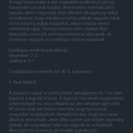
A nagy hazai rivális a dán csapattal rendkívül jól járt és
könnyedén jutottak tovább. Amennyiben normális bírót
kapunk, akkor megverjük õket. Minden elfogultság nélkül
mondhatom, hogy minden poszton jobbak vagyunk náluk
és ha összeszedjük magunkat, akkor csúnya verést
mérhetünk rájuk. Természetesen nem szabad õket
lebecsülni, mert ott sem kiscserkészek játszanak, de
esélyesei vagyunk az esetleges összecsapásnak.
Esetleges eredmények ellenük
idegenben: 2-2
odahaza: 3-1
Továbbjutási esélyeink: 60-40 % a javunkra
6: Real Madrid
A spanyol csapat a Lyont jutatta vakvágányra és 7 év után
bejutott a legjobb 8 közé. A Special One ismét megmutatta
a képességeit és vele a Madrid az idei idényben igen ütõs.
Itt ismét csak azt tudom kiemelni, hogy ha hozzuk
magunkat továbbjutunk. Onnatól kezdve, hogy beszarian
állunk ki elvesztünk. Jelen állás szerint pár helyen egyénileg
jobbak, de csapatként talán mi vagyunk az erõsebbek.
Abszolút lutri a meccs de tovább tudunk jutni.