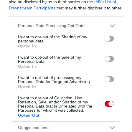
also be disclosed by us to third parties on the
IAB’s List of
Downstream Participants
that may further disclose it to other
Az egész esélylatolgatás azt feltételezi, hogy normális
taktikával állunk ki és nem beszarian megyünk az ellenfelek
third parties.
ellen.
Please note that this website/app uses one or more Google
Personal Data Processing Opt Outs
services and may gather and store information including but
not limited to your visit or usage behaviour. You may click to
I want to opt-out of the Sharing of my
personal data.
grant or deny consent to Google and its third-party tags to
Opted In
use your data for below specified purposes in below Google
consent section.
I want to opt-out of the Sale of my
Personal Data.
Opted In
I want to opt-out of processing my
Personal Data for Targeted Advertising.
Opted In
I want to opt-out of Collection, Use,
Retention, Sale, and/or Sharing of my
Personal Data that Is Unrelated with the
Purposes for which it was collected.
Opted Out
Google consents