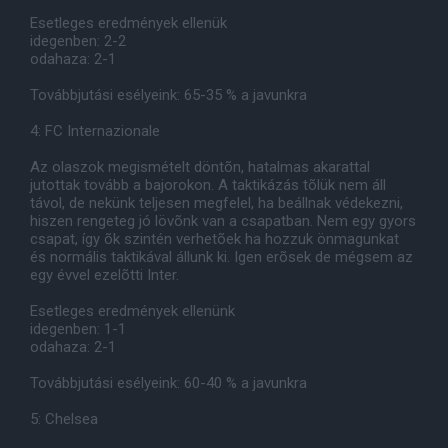
Esetleges eredmények ellenük
idegenben: 2-2
odahaza: 2-1
Továbbjutási esélyeink: 65-35 % a javunkra
4: FC Internazionale
Az olaszok megismételt döntõn, hatalmas akarattal
jutottak tovább a bajorokon. A taktikázás tõlük nem áll
távol, de nekünk teljesen megfelel, ha beállnak védekezni,
hiszen rengeteg jó lövõnk van a csapatban. Nem egy gyors
csapat, így õk szintén verhetõek ha hozzuk önmagunkat
és normális taktikával állunk ki. Igen erõsek de mégsem az
egy évvel ezelõtti Inter.
Esetleges eredmények ellenünk
idegenben: 1-1
odahaza: 2-1
Továbbjutási esélyeink: 60-40 % a javunkra
5: Chelsea