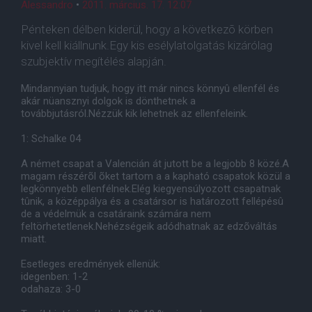
Alessandro
•
2011. március. 17. 12:07
Pénteken délben kiderül, hogy a következõ körben
kivel kell kiállnunk.Egy kis esélylatolgatás kizárólag
szubjektív megítélés alapján.
Mindannyian tudjuk, hogy itt már nincs könnyû ellenfél és
akár nüansznyi dolgok is dönthetnek a
továbbjutásról.Nézzük kik lehetnek az ellenfeleink.
1: Schalke 04
A német csapat a Valencián át jutott be a legjobb 8 közé.A
magam részérõl õket tartom a a kapható csapatok közül a
legkönnyebb ellenfélnek.Elég kiegyensúlyozott csapatnak
tûnik, a középpálya és a csatársor is határozott fellépésû
de a védelmük a csatáraink számára nem
feltörhetetlenek.Nehézségeik adódhatnak az edzõváltás
miatt.
Esetleges eredmények ellenük:
idegenben: 1-2
odahaza: 3-0