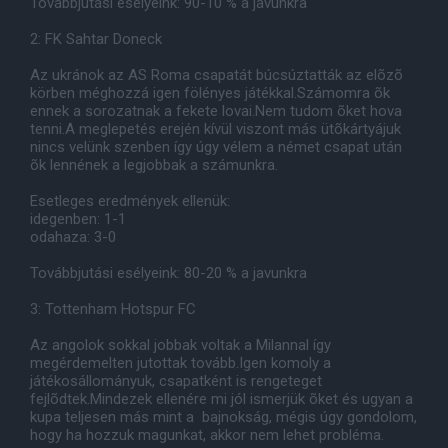
Továbbjutási esélyeink: 90-10 % a javunkra
2: FK Sahtar Doneck
Az ukránok az AS Roma csapatát búcsúztatták az elõzõ
körben méghozzá igen fölényes játékkal.Számomra õk
ennek a sorozatnak a fekete lovai.Nem tudom õket hova
tenni.A meglepetés erején kívül viszont más ütõkártyájuk
nincs velünk szenben így úgy vélem a német csapat után
õk lennének a legjobbak a számunkra.
Esetleges eredmények ellenük:
idegenben: 1-1
odahaza: 3-0
Továbbjutási esélyeink: 80-20 % a javunkra
3: Tottenham Hotspur FC
Az angolok sokkal jobbak voltak a Milannal így
megérdemelten jutottak tovább.Igen komoly a
játékosállományuk, csapatként is rengeteget
fejlõdtek.Mindezek ellenére mi jól ismerjük õket és ugyan a
kupa teljesen más mint a bajnokság, mégis úgy gondolom,
hogy ha hozzuk magunkat, akkor nem lehet probléma.