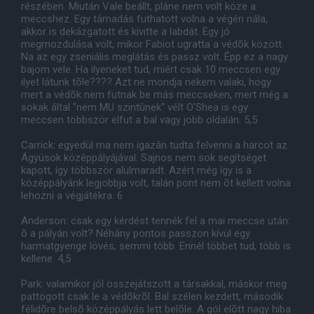
részében. Miután Vale beállt, pláne nem volt köze a
meccshez. Egy támadás futhatott volna a végén nála,
akkor is dekázgatott és kivitte a labdát. Egy jó
megmozdulása volt, mikor Fabiot ugratta a védõk között.
Na az egy zseniális meglátás és passz volt. Épp ez a nagy
bajom vele. Ha ilyeneket tud, miért csak 10 meccsen egy
ilyet látunk tõle???? Azt ne mondja nekem valaki, hogy
mert a védõk nem futnak be más meccseken, mert még a
sokak által "nem MU szintûnek" vélt O'Shea is egy
meccsen többször elfut a bal vagy jobb oldalán. 5,5
Carrick: egyedül ma nem igazán tudta felvenni a harcot az
Ágyúsok középpályájával. Sajnos nem sok segítséget
kapott, így többször alulmaradt. Azért még így is a
középpályánk legjobbja volt, talán pont nem õt kellett volna
lehozni a végjátékra. 6
Anderson: csak egy kérdést tennék fel a mai meccse után:
õ a pályán volt? Néhány pontos passzon kívül egy
harmatgyenge lövés, semmi több. Ennél többet tud, több is
kellene. 4,5
Park: valamikor jól összejátszott a társakkal, máskor meg
pattogott csak le a védõkrõl. Bal szélen kezdett, második
félidõre belsõ középpályás lett belõle. A gól elõtt nagy hiba