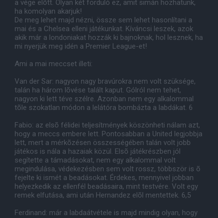
a vége elõtt. Olyan két forduló ez, amit simán hozhatunk,
ha komolyan akarjuk!
De meg lehet majd nézni, össze sem lehet hasonlítani a
mai és a Chelsea elleni játékunkat. Kíváncsi leszek, azok
akik már a londoniakat hozzák ki bajnoknak, hol lesznek, ha
mi nyerjük meg idén a Premier League-et!
Ami a mai meccset illeti:
Van der Sar: nagyon nagy bravúrokra nem volt szüksége,
talán ha három lõvése talált kaput. Gólról nem tehet,
nagyon ki lett téve szélre. Azonban nem egy alkalommal
tõle szokatlan módon a lelátóra bombázta a labdákat. 6
Fabio: az elsõ félidei teljesítmények köszönheti nálam azt,
hogy a meccs embere lett. Pontosabban a United legjobbja
lett, mert a mérkõzésen összességében talán volt jobb
játékos is nála a hazaiak közül. Elsõ játékrészben jól
segítette a támadásokat, nem egy alkalommal volt
megindulása, védekezésben sem volt rossz, többször is õ
fejelte ki ismét a beadásokat. Érdekes, mennyivel jobban
helyezkedik az ellenfél beadásaira, mint testvére. Volt egy
remek elfutása, ami után Hernandez elõl mentettek. 6,5
Ferdinand: már a labdaátvétele is majd mindig olyan, hogy