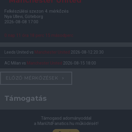
Manchester United
Felkészülési szezon 4. mérkőzés
Nya Ullevi, Göteborg
2026-08-08 17:00
0 nap 11 óra 18 perc 15 másodperc
Leeds United
vs
Manchester United
2026-08-12 20:30
AC Milan
vs
Manchester United
2026-08-15 18:00
ELŐZŐ MÉRKŐZÉSEK
Támogatás
Támogasd adományoddal
a ManUtdFanatics.hu működését!