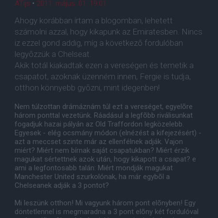
ATijs
•
2011. május. 01. 19:01
Ahogy korábban írtam a blogomban, lehetett
számolni azzal, hogy kikapunk az Emiratesben. Nincs
iz ezzel gond addig, míg a következõ fordulóban
legyõzzük a Chelseat.
Akik totál kiakadtak ezen a vereségen és temetik a
csapatot, azoknak üzenném innen, Fergie is tudja,
otthon könnyebb gyõzni, mint idegenben!
Nem túlzottan drámáznám túl ezt a vereséget, egyelõre
három ponttal vezetünk. Ráadásul a legfõbb riválisunkat
fogadjuk hazai pályán az Old Traffordon legközelebb.
Egyesek - elég ocsmány módon (elnézést a kifejezésért) -
azt a meccset szinte már az ellenfélnek adják. Vajon
miért? Miért nem bírnak saját csapatukban? Miért érzik
magukat sértettnek azok után, hogy kikapott a csapat? e
ami a legfontosabb talán: Miért mondják magukat
Manchester United szurkolónak, ha már egybõl a
Chelseanek adják a 3 pontot?
Mi leszünk otthon! Mi vagyunk három pont elõnyben! Egy
döntetlennel is megmaradna a 3 pont elõny két fordulóval