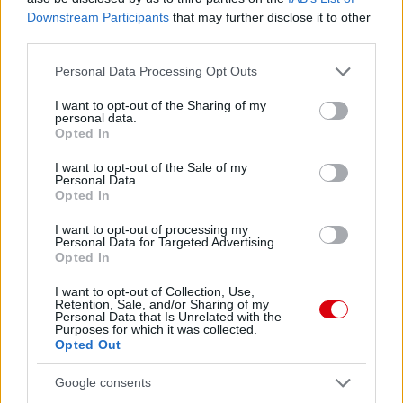
visszatért, mostanában annyira nem érzi a beadásokat.
Downstream Participants
that may further disclose it to other
Egy sem jött össze neki.
third parties.
Please note that this website/app uses one or more Google
Personal Data Processing Opt Outs
services and may gather and store information including but
not limited to your visit or usage behaviour. You may click to
I want to opt-out of the Sharing of my
personal data.
grant or deny consent to Google and its third-party tags to
Opted In
use your data for below specified purposes in below Google
consent section.
I want to opt-out of the Sale of my
Personal Data.
Opted In
I want to opt-out of processing my
Personal Data for Targeted Advertising.
Opted In
I want to opt-out of Collection, Use,
Retention, Sale, and/or Sharing of my
Personal Data that Is Unrelated with the
Purposes for which it was collected.
Opted Out
Google consents