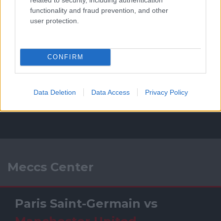
functionality and fraud prevention, and other
user protection.
CONFIRM
Data Deletion
Data Access
Privacy Policy
Meccs Center
Paris Saint-Germain
vs