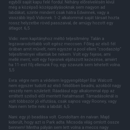
egybõl saját kapu felé fordul. Néhány elõreívelésén kívül
még a középsõ középpályásoknak sem nagyon ad
labdákat, szinte mindent csak hátra Edwinnek, vagy a
visszább lépõ Vidicnek. 1-2 alkalommal saját társait hozta
rossz helyzetbe rövid passzaival, de amúgy hozott egy
átlagot. 6,5
Vidic: nem kapitányhoz méltó teljesítmény. Talán a
legzavarodottabb volt egész meccsen. Fõleg az elsõ fél
órában amit mûvelt, nem egyszer a pool elleni "csodaszép"
teljesítményei villantak be nekem. Volt egy fejese, ami
mellé ment, volt egy fejesnek eljátszott kezezése, amiért
ha 11-est fõj ellenünk Foy, egy szavunk sem lehetett volna.
5,5
Evra: végre nem a védelem leggyengébbje! Bár Walcott
nem egyszer tudott az elsõ félidõben beadni, azokból nagy
veszély nem született. Ráadásul egy alkalommal épp az
említett szélsõ elõl mentett hatalmasat. Támadásoknál is
volt többször jó elfutása, csak sajnos vagy Rooney, vagy
Nani nem tette neki a labdát. 6,5
Nani: egy jó beadása volt. Gondoltam én naívan. Majd
kiderült, hogy azt is Park adta. Micsoda világ omlott össze
bennem! Mintha pályán sem lett volna a meccs nagy