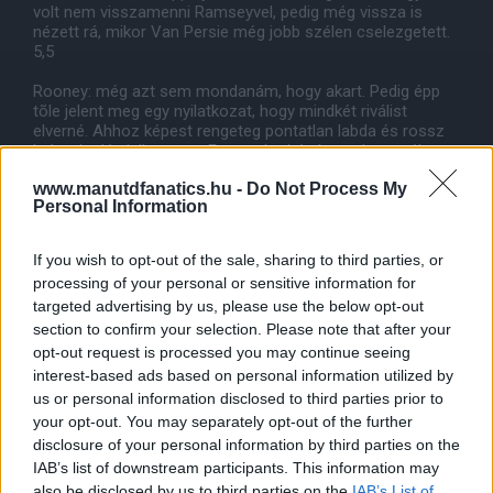
volt nem visszamenni Ramseyvel, pedig még vissza is
nézett rá, mikor Van Persie még jobb szélen cselezgetett.
5,5
Rooney: még azt sem mondanám, hogy akart. Pedig épp
tõle jelent meg egy nyilatkozat, hogy mindkét riválist
elverné. Ahhoz képest rengeteg pontatlan labda és rossz
helyezkedés jellemezte. Egy szabadrúgása volt veszélyes
talán, bár az sem ment nagyon szélre. Volt mégegy
www.manutdfanatics.hu -
Do Not Process My
szabadja, az viszont teljesen gyenge volt. 5,5
Personal Information
Hernandez: hiba volt játszatni. Ennél a játékból kiesett
Owen is sokkal többet tett volna szerintem. Semmit nem
If you wish to opt-out of the sale, sharing to third parties, or
mutatott. Futni sem akart, helyezkedése sokak által kiváló,
processing of your personal or sensitive information for
folyamatosan lesen volt. Tényleg remek...
targeted advertising by us, please use the below opt-out
Labda ha hozzá került, elcsúszott, már szinte kínos volt,
ahogy az Arsenal drukkerek folyton nevettek rajta. Fergie,
section to confirm your selection. Please note that after your
nem ártana változtatni elõl, mert egyelõre csereként sokkal
opt-out request is processed you may continue seeing
jobb Javier, mint kezdõként, Ezt az utóbbi 3-4 meccsén is
interest-based ads based on personal information utilized by
megmutatta. 4,5
us or personal information disclosed to third parties prior to
your opt-out. You may separately opt-out of the further
disclosure of your personal information by third parties on the
Cserék: egyikük sem tudott sokat hozzáadni a meccshez,
bár mind Owen, mind Berbatov többet tett a kapott idõ
IAB’s list of downstream participants. This information may
alatt, mint Chicharito. Valencia sajnos amilyen jók
also be disclosed by us to third parties on the
IAB’s List of