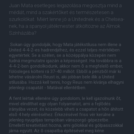
Juan Mata esetleges leigazolása megosztja mind a
médiát, mind a szakértõket és természetesen a
szurkolókat. Miért lenne jó a Unitednek és a Chelsea-
nek, ha a spanyol játékmester átköltözne az Álmok
Színházába?
Sokan úgy gondolják, hogy Mata játékstílusa nem illene a
United 4-4-2-es hadrendjéhez, és ezzel teljes mértékben
egyetértek. Se a szélen, se a középpálya közepén nem
tudná megmutatni igazán a képességeit. Ha továbbra is a
4-4-2-ben gondolkodunk, akkor nem õ a megfelelõ ember,
fölösleges költeni rá 37-40 milliót. Ebbõl a pénzbõl már ki
lehetne vásárolni Reust is, aki jobban bele illik a United
stílusába. Hozzá kell tenni, hogy Reus nem kívánja elhagyni
jelenlegi csapatát - Matával ellentétben.
A fent leírtak ellenére úgy gondolom, le kell igazolnunk õt,
mivel elindíthat egy olyan folyamatot, ami a fejlõdés
irányába vezet, és közelebb viheti a csapatot a hõn áhított
elsõ 4 hely eléréséhez. Érkezésével friss vér kerülne a
jelenleg nyugdíjas tempóban vánszorgó gépezetbe.
Emellett kreativitást hozna, ami gólokkal és gólpasszokkal
járna együtt. Az õ csapatba építésével meg kéne