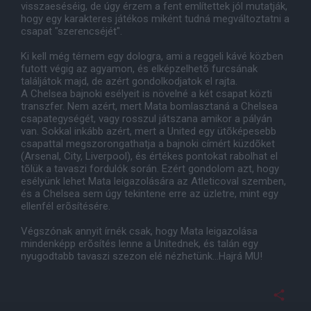
visszaeséséig, de úgy érzem a fent említettek jól mutatják,
hogy egy karakteres játékos miként tudná megváltoztatni a
csapat "szerencséjét".
Ki kell még térnem egy dologra, ami a reggeli kávé közben
futott végig az agyamon, és elképzelhetõ furcsának
találjátok majd, de azért gondolkodjatok el rajta.
A Chelsea bajnoki esélyeit is növelné a két csapat közti
transzfer. Nem azért, mert Mata bomlasztaná a Chelsea
csapategységét, vagy rosszul játszana amikor a pályán
van. Sokkal inkább azért, mert a United egy ütõképesebb
csapattal megszorongathatja a bajnoki címért küzdõket
(Arsenal, City, Liverpool), és értékes pontokat rabolhat el
tõlük a tavaszi fordulók során. Ezért gondolom azt, hogy
esélyünk lehet Mata leigazolására az Atleticoval szemben,
és a Chelsea sem úgy tekintene erre az üzletre, mint egy
ellenfél erõsítésére.
Végszónak annyit írnék csak, hogy Mata leigazolása
mindenképp erõsítés lenne a Unitednek, és talán egy
nyugodtabb tavaszi szezon elé nézhetünk...Hajrá MU!