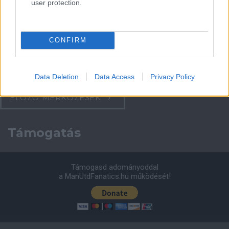
2026-08-08 17:00
user protection.
0 nap 17 óra 38 perc 46 másodperc
CONFIRM
Leeds United
vs
Manchester United
2026-08-12 20:30
AC Milan
vs
Manchester United
2026-08-15 18:00
Data Deletion
Data Access
Privacy Policy
ELŐZŐ MÉRKŐZÉSEK
Támogatás
Támogasd adományoddal
a ManUtdFanatics.hu működését!