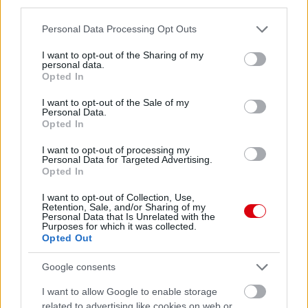
third parties.
Please note that this website/app uses one or more Google
Personal Data Processing Opt Outs
services and may gather and store information including but
not limited to your visit or usage behaviour. You may click to
I want to opt-out of the Sharing of my
personal data.
grant or deny consent to Google and its third-party tags to
Opted In
use your data for below specified purposes in below Google
consent section.
I want to opt-out of the Sale of my
Personal Data.
Opted In
I want to opt-out of processing my
Personal Data for Targeted Advertising.
Opted In
I want to opt-out of Collection, Use,
Retention, Sale, and/or Sharing of my
Personal Data that Is Unrelated with the
Purposes for which it was collected.
Opted Out
Google consents
I want to allow Google to enable storage
related to advertising like cookies on web or