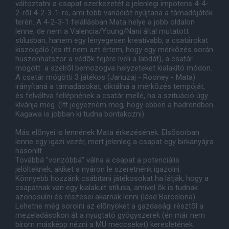
változtatni a csapat szerkezetét a jelenlegi impotens 4-4-
2-rõl 4-2-3-1-re, ami több variációt nyújtana a támadójáték
terén. A 4-2-3-1 felállásban Mata helye a jobb oldalon
lenne, de nem a Valencia/Young/Nani által mutatott
stílusban, hanem egy lényegesen kreatívabb, a csatárokat
kiszolgáló (és itt nem azt értem, hogy egy mérkõzés során
huszonhatszor a védõk fejére íveli a labdát), a csatár
mögött a szélrõl bemozogva helyzeteket kialakító módon.
A csatár mögötti 3 játékos (Januzaj - Rooney - Mata)
irányítaná a támadásokat, diktálná a mérkõzés tempóját,
és felváltva fellépnének a csatár mellé, ha a szituáció úgy
kívánja meg. (Itt jegyezném meg, hogy ebben a hadrendben
Kagawa is jobban ki tudna bontakozni).
Más elõnyei is lennének Mata érkezésének. Elsõsorban
lenne egy igazi vezér, mert jelenleg a csapat egy birkanyájra
hasonlít.
Továbbá "vonzóbbá" válna a csapat a potenciális
jelölteknek, akiket a nyáron le szeretnénk igazolni.
Könnyebb hozzánk csábítani játékosokat ha látják, hogy a
csapatnak van egy kialakult stílusa, amivel õk is tudnak
azonosulni és részesei akarnak lenni (lásd Barcelona).
Lehetne még sorolni az elõnyöket a gazdasági résztõl a
mezeladásokon át a nyugtató gyógyszerek (én már nem
bírom másképp nézni a MU meccseket) keresletének