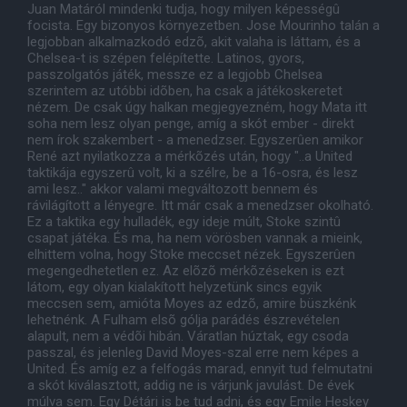
Juan Matáról mindenki tudja, hogy milyen képességû
focista. Egy bizonyos környezetben. Jose Mourinho talán a
legjobban alkalmazkodó edzõ, akit valaha is láttam, és a
Chelsea-t is szépen felépítette. Latinos, gyors,
passzolgatós játék, messze ez a legjobb Chelsea
szerintem az utóbbi idõben, ha csak a játékoskeretet
nézem. De csak úgy halkan megjegyezném, hogy Mata itt
soha nem lesz olyan penge, amíg a skót ember - direkt
nem írok szakembert - a menedzser. Egyszerûen amikor
René azt nyilatkozza a mérkõzés után, hogy "..a United
taktikája egyszerû volt, ki a szélre, be a 16-osra, és lesz
ami lesz.." akkor valami megváltozott bennem és
rávilágított a lényegre. Itt már csak a menedzser okolható.
Ez a taktika egy hulladék, egy ideje múlt, Stoke szintû
csapat játéka. És ma, ha nem vörösben vannak a mieink,
elhittem volna, hogy Stoke meccset nézek. Egyszerûen
megengedhetetlen ez. Az elõzõ mérkõzéseken is ezt
látom, egy olyan kialakított helyzetünk sincs egyik
meccsen sem, amióta Moyes az edzõ, amire büszkénk
lehetnénk. A Fulham elsõ gólja parádés észrevételen
alapult, nem a védõi hibán. Váratlan húztak, egy csoda
passzal, és jelenleg David Moyes-szal erre nem képes a
United. És amíg ez a felfogás marad, ennyit tud felmutatni
a skót kiválasztott, addig ne is várjunk javulást. De évek
múlva sem. Egy Détári is be tud adni, és egy Emile Heskey