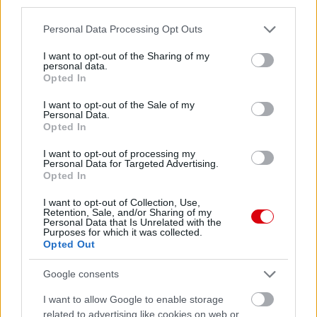
third parties.
Please note that this website/app uses one or more Google
Personal Data Processing Opt Outs
services and may gather and store information including but
not limited to your visit or usage behaviour. You may click to
I want to opt-out of the Sharing of my
personal data.
grant or deny consent to Google and its third-party tags to
Opted In
use your data for below specified purposes in below Google
consent section.
I want to opt-out of the Sale of my
Personal Data.
Opted In
I want to opt-out of processing my
Personal Data for Targeted Advertising.
Opted In
I want to opt-out of Collection, Use,
Retention, Sale, and/or Sharing of my
Personal Data that Is Unrelated with the
Purposes for which it was collected.
Opted Out
Google consents
I want to allow Google to enable storage
related to advertising like cookies on web or