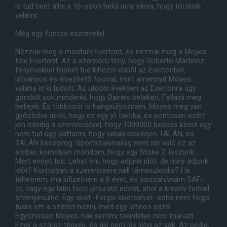
is tud bent állni a 16-oson belül arra várva, hogy történik
valami.
Még egy fontos észrevétel:
Nézzük meg a mostani Evertont, és nézzük meg a Moyes
féle Evertont. Az a szomorú tény, hogy Roberto Martinez
fényévekkel többet tud kihozni ebbõl az Evertonból,
látványos és élvezhetõ focival, mint amennyit Moyes
valaha is ki tudott. Az utóbbi években az Evertonra úgy
gondolt sok mindenki, hogy Baines betekeri, Fellaini meg
befejeli. És többször is hangsúlyoznám, Moyes meg van
gyõzõdve arról, hogy ez egy jó taktika, és pontosan ezért
jön mindig a szerencsével, hogy 1000000 beadás közül egy
nem tud úgy pattanni, hogy valaki beleérjen TALÁN, és
TALÁN becsorog. Sportszakmailag nem ide való ez az
ember, komolyan mondom, hogy egy Stoke 2. leszünk.
Mert ennyit tud. Lehet írni, hogy adjunk idõt, de mire adjunk
idõt? Komolyan a szerencsére kell támaszkodni? Ha
tehetném, ma kifizetném a 6 évet, és visszahívnám SAF-
ot, vagy egy latin focit játszató edzõt, ahol a kreatív futball
érvényesülne. Egy skót -Fergie kivételével- soha nem fogja
tudni azt a szintet hozni, mint egy latinos edzõ.
Egyszerûen Moyes-nak semmi tekintélye nem maradt.
Ezek a száraz tények, és aki nem így látja az vak. Az pedig,