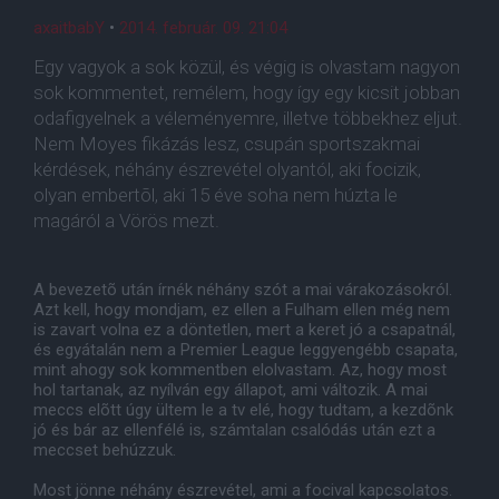
axaitbabY
•
2014. február. 09. 21:04
Egy vagyok a sok közül, és végig is olvastam nagyon
sok kommentet, remélem, hogy így egy kicsit jobban
odafigyelnek a véleményemre, illetve többekhez eljut.
Nem Moyes fikázás lesz, csupán sportszakmai
kérdések, néhány észrevétel olyantól, aki focizik,
olyan embertõl, aki 15 éve soha nem húzta le
magáról a Vörös mezt.
A bevezetõ után írnék néhány szót a mai várakozásokról.
Azt kell, hogy mondjam, ez ellen a Fulham ellen még nem
is zavart volna ez a döntetlen, mert a keret jó a csapatnál,
és egyátalán nem a Premier League leggyengébb csapata,
mint ahogy sok kommentben elolvastam. Az, hogy most
hol tartanak, az nyílván egy állapot, ami változik. A mai
meccs elõtt úgy ültem le a tv elé, hogy tudtam, a kezdõnk
jó és bár az ellenfélé is, számtalan csalódás után ezt a
meccset behúzzuk.
Most jönne néhány észrevétel, ami a focival kapcsolatos.