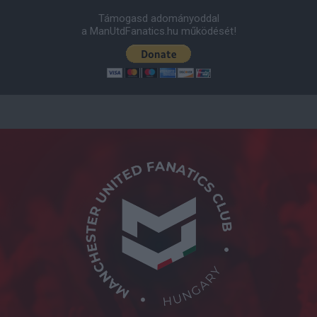
Támogasd adományoddal
a ManUtdFanatics.hu működését!