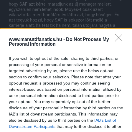
hogy SAF azt kérte, maradjunk az új manager mellett,
egyszerûen nem lehet indok. Moyes-t csak azért
választotta, mert honfitárs és látta azt, hogy hûséges. És
azt tegyük hozzá, hogy SAF is sokszor lõtt mellé a
karrierje alatt, ha tetszik ha nem, talán utoljára hagyta a
legnagyobb hibát.
www.manutdfanatics.hu -
Do Not Process My
Personal Information
If you wish to opt-out of the sale, sharing to third parties, or
processing of your personal or sensitive information for
targeted advertising by us, please use the below opt-out
section to confirm your selection. Please note that after your
opt-out request is processed you may continue seeing
interest-based ads based on personal information utilized by
us or personal information disclosed to third parties prior to
your opt-out. You may separately opt-out of the further
disclosure of your personal information by third parties on the
IAB’s list of downstream participants. This information may
also be disclosed by us to third parties on the
IAB’s List of
Downstream Participants
that may further disclose it to other