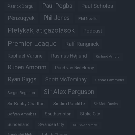
Paul Pogba
Paul Scholes
Patrick Dorgu
Phil Jones
Pénzügyek
Phil Neville
Pletykák, átigazolások
Podcast
Premier League
Ralf Rangnick
Raphaël Varane
Rasmus Højlund
Richard Arnold
Ruben Amorim
Ruud van Nistelrooy
Ryan Giggs
Scott McTominay
Senne Lammens
Sir Alex Ferguson
Sergio Reguilon
Sir Bobby Charlton
Sir Jim Ratcliffe
Sir Matt Busby
Southampton
Stoke City
Sofyan Amrabat
Sunderland
Swansea City
Szurkoló szemmel
Tahith Chong
Szurkolói klub