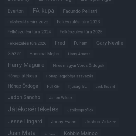
FA-kupa
Everton
Facundo Pellistri
Felkészülési túra 2022
Felkészülési túra 2023
Felkészülési túra 2024
Felkészülési túra 2025
Fred
Gary Neville
Fulham
Felkészülési túra 2026
Glazer
Hannibal Mejbri
Harry Amass
Harry Maguire
Híres magyar Vörös Ördögök
Hónap játékosa
Hónap legjobbja szavazás
Hónap Ördöge
Ifjúsági BL
Hull City
Jack Butland
Jadon Sancho
Jason Wilcox
Játékosértékelés
Játékosprofilok
Jesse Lingard
Jonny Evans
Joshua Zirkzee
Juan Mata
Kobbie Mainoo
Karl Darlow