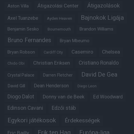
Átigazolások
Átigazolási Center
Aston Villa
Bajnokok Ligája
Axel Tuanzebe
Ayden Heaven
Benjamin Sesko
Brandon Williams
Bournemouth
Bruno Fernandes
Bryan Mbeumo
Casemiro
Chelsea
Bryan Robson
Cardiff City
Christian Eriksen
Cristiano Ronaldo
Chido Obi
David De Gea
Crystal Palace
Darren Fletcher
Dean Henderson
David Gill
Diego Leon
Diogo Dalot
Donny van de Beek
Ed Woodward
Edinson Cavani
Edzői stáb
Egykori játékosok
Érdekességek
Erik ten Hag
Európa-liga
Eric Bailly