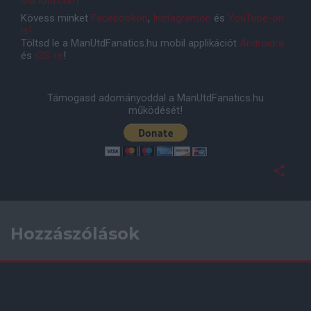
ManUtd.com
Kövess minket
Facebookon
,
Instagramon
és
YouTube-on
is!
Töltsd le a ManUtdFanatics.hu mobil applikációt
Androidra
és
iOS-re
!
Támogasd adományoddal a ManUtdFanatics.hu
működését!
Hozzászólások