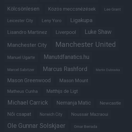
Kölcsönlesen
Közös meccsnézések
Lee Grant
Ligakupa
Leny Yoro
Leicester City
Luke Shaw
Lisandro Martinez
Liverpool
Manchester United
Manchester City
Manutdfanatics.hu
Manuel Ugarte
Marcus Rashford
Marcel Sabitzer
Martin Dubravka
Mason Greenwood
Mason Mount
Matheus Cunha
Matthijs de Ligt
Michael Carrick
Nemanja Matic
Newcastle
Női csapat
Noussair Mazraoui
Norwich City
Ole Gunnar Solskjaer
Omar Berrada