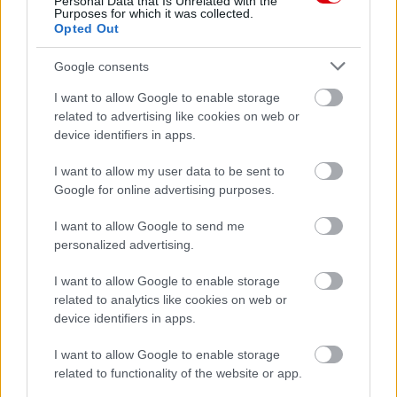
Personal Data that Is Unrelated with the
Purposes for which it was collected.
Opted Out
Google consents
I want to allow Google to enable storage
related to advertising like cookies on web or
device identifiers in apps.
I want to allow my user data to be sent to
Google for online advertising purposes.
I want to allow Google to send me
Meccs Center
personalized advertising.
I want to allow Google to enable storage
related to analytics like cookies on web or
Paris Saint-Germain
vs
device identifiers in apps.
Manchester United
I want to allow Google to enable storage
Felkészülési szezon 4. mérkőzés
related to functionality of the website or app.
Nya Ullevi, Göteborg