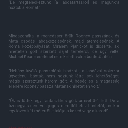
"De megfeledkeztünk [a labdatartásról] és magunkra
húztuk a Rómát."
Mindazonáltal a menedzser örült Rooney passzának és
Mata csodás labdakezelésének, majd átemelésének. A
Róma középpályását, Miralem Pjanic-ot is dicsérte, aki
hihetetlen gólt szerzett saját térfelérõl, de úgy vélte,
Michael Keane eseténél nem kellett volna büntetõt ítélni.
"Néhány kiváló passzolónk hibázott, a labdával sokszor
ügyetlenül bántak, nem hoztunk létre sok lehetõséget,
mégis szereztünk három gólt. A hõség és a magasság
ellenére Rooney passza Matának hihetetlen volt."
"Õk is lõttek egy fantasztikus gólt, amivel 3-1 lett. De a
tizenegyes nem volt jogos: nem ítélhetsz büntetõt, amikor
egy lövés két méterrõl eltalálja a kezed vagy a karod!"