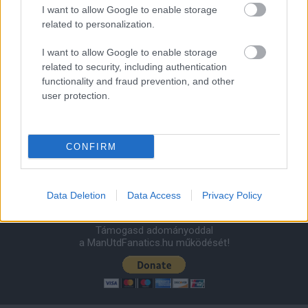
2026-08-08 17:00
I want to allow Google to enable storage
related to personalization.
0 nap 11 óra 49 perc 53 másodperc
I want to allow Google to enable storage
related to security, including authentication
Leeds United
vs
Manchester United
2026-08-12 20:30
functionality and fraud prevention, and other
user protection.
AC Milan
vs
Manchester United
2026-08-15 18:00
ELŐZŐ MÉRKŐZÉSEK
CONFIRM
Támogatás
Data Deletion
Data Access
Privacy Policy
Támogasd adományoddal
a ManUtdFanatics.hu működését!