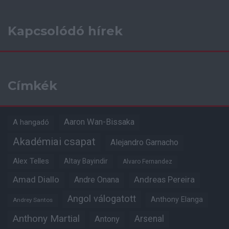
Kapcsolódó hírek
Címkék
Aaron Wan-Bissaka
A hangadó
Akadémiai csapat
Alejandro Garnacho
Alex Telles
Altay Bayindir
Alvaro Fernandez
Amad Diallo
Andre Onana
Andreas Pereira
Angol válogatott
Anthony Elanga
Andrey Santos
Anthony Martial
Arsenal
Antony