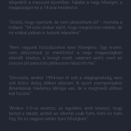
elégedett a meccset követõen, fájlalta a nagy hõséget, a
magasságot és a 14 órai kezdést is.
"Örülök, hogy nyertünk, de nem játszottunk jól" - mondta a
holland. "54 ezer ember eljött, hogy megnézzen minket, de
mi sokkal jobban is tudunk teljesíteni."
"Nem vagyunk hozzászokva ilyen hõséghez. Úgy érzem,
nem játszottunk jó mérkõzést a nagy magasságban
elterülõ stadion, a levegõ miatt, valamint azért, mert az
összes jól passzoló játékosom hibázott ma."
"Elmondta, amikor 1994-ben itt volt a világbajnokság, nem
volt bölcs dolog délben játszani. A sport szempontjából
Amerikának tökéletes klímája van, de a megfelelõ idõben
kell focizni."
"Amikor 3-0-ra vezetsz, az egyetlen, amit tehetsz, hogy
tartod a labdát, amitõl az ellenfél csak futni, futni és futni
fog. De ez nagyon nehéz ilyen hõségben."