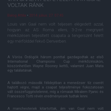
VOLTAK RÁNK
Balog Attila
•
2014. július. 27. 07:45
Louis van Gaal nem volt teljesen elégedett azzal,
hogyan az AS Roma elleni, 3-2-re megnyert
mérkõzésen teljesített csapata a tengerszint felett
egy mérfölddel fekvõ Denverben.
A Vörös Ördögök három ponttal gazdagodtak az elsõ
International Champions Cup mérkõzésükön,
köszönhetõen Wayne Rooney kettõ, valamint Juan Mata
egy találatának.
A találkozó második félidejéban a menedzser tíz cserét
hajtott végre, majd a csapat teljesítménye fokozatosan
vált összefüggéstelenné, míg a rómaiak Miralem Pjanic és
Francesco Totti révén eredményesek tudtak lenni.
A manchesteriek kitartottak, ám van Gaal nem volt