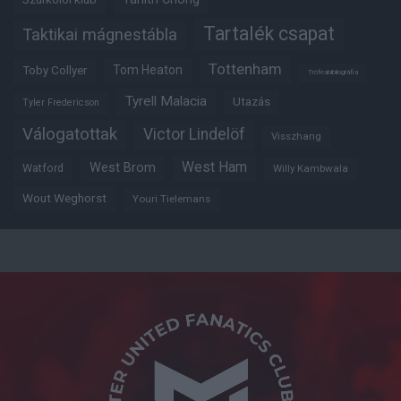
Tartalék csapat
Taktikai mágnestábla
Tottenham
Tom Heaton
Toby Collyer
Trófeabibliográfia
Tyrell Malacia
Utazás
Tyler Fredericson
Válogatottak
Victor Lindelöf
Visszhang
West Ham
West Brom
Watford
Willy Kambwala
Wout Weghorst
Youri Tielemans