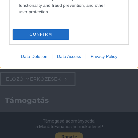
functionality and fraud prevention, and other
Felkészülési szezon 4. mérkőzés
user protection.
Nya Ullevi, Göteborg
2026-08-08 17:00
2 nap 12 óra 21 perc 15 másodperc
CONFIRM
Leeds United
vs
Manchester United
2026-08-12 20:30
Data Deletion
Data Access
Privacy Policy
AC Milan
vs
Manchester United
2026-08-15 18:00
ELŐZŐ MÉRKŐZÉSEK
Támogatás
Támogasd adományoddal
a ManUtdFanatics.hu működését!