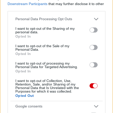
Downstream Participants
that may further disclose it to other
third parties.
HIVATALOS: WILLIAMS
Please note that this website/app uses one or more Google
Personal Data Processing Opt Outs
KÖLCSÖNBEN A NORWICH-É
services and may gather and store information including but
not limited to your visit or usage behaviour. You may click to
I want to opt-out of the Sharing of my
personal data.
grant or deny consent to Google and its third-party tags to
Opted In
use your data for below specified purposes in below Google
consent section.
I want to opt-out of the Sale of my
Personal Data.
Opted In
WILLIAMS IDEIGLENESEN A
I want to opt-out of processing my
NORWICH JÁTÉKOSA LEHET
Personal Data for Targeted Advertising.
Opted In
I want to opt-out of Collection, Use,
Retention, Sale, and/or Sharing of my
Personal Data that Is Unrelated with the
Purposes for which it was collected.
Opted Out
ELŐREHALADOTT
TÁRGYALÁSBAN A NORWICH
Google consents
WILLIAMS KÖLCSÖNVÉTELÉRŐL