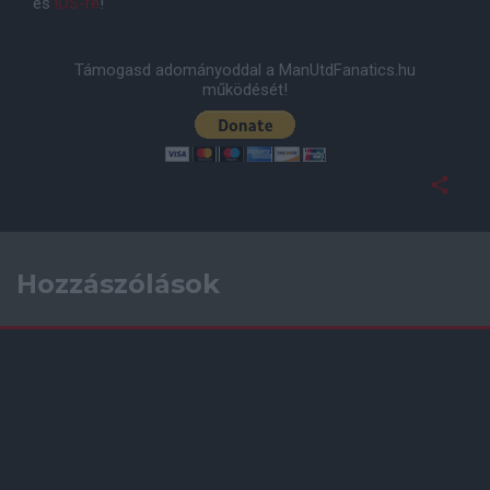
és
iOS-re
!
Támogasd adományoddal a ManUtdFanatics.hu
működését!
Hozzászólások