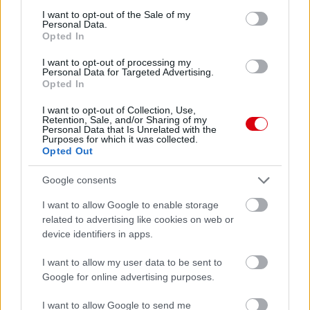
consent section.
I want to opt-out of the Sale of my
Personal Data.
Opted In
I want to opt-out of processing my
Personal Data for Targeted Advertising.
Opted In
I want to opt-out of Collection, Use,
Retention, Sale, and/or Sharing of my
Personal Data that Is Unrelated with the
Meccs Center
Purposes for which it was collected.
Opted Out
Google consents
Paris Saint-Germain
vs
I want to allow Google to enable storage
Manchester United
related to advertising like cookies on web or
device identifiers in apps.
Felkészülési szezon 4. mérkőzés
Nya Ullevi, Göteborg
2026-08-08 17:00
I want to allow my user data to be sent to
Google for online advertising purposes.
0 nap 4 óra 32 perc 2 másodperc
I want to allow Google to send me