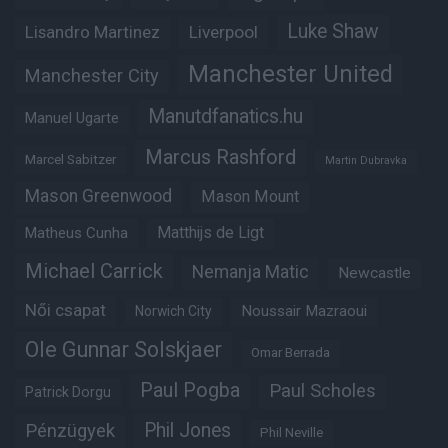
Luke Shaw
Lisandro Martinez
Liverpool
Manchester United
Manchester City
Manutdfanatics.hu
Manuel Ugarte
Marcus Rashford
Marcel Sabitzer
Martin Dubravka
Mason Greenwood
Mason Mount
Matheus Cunha
Matthijs de Ligt
Michael Carrick
Nemanja Matic
Newcastle
Női csapat
Noussair Mazraoui
Norwich City
Ole Gunnar Solskjaer
Omar Berrada
Paul Pogba
Paul Scholes
Patrick Dorgu
Phil Jones
Pénzügyek
Phil Neville