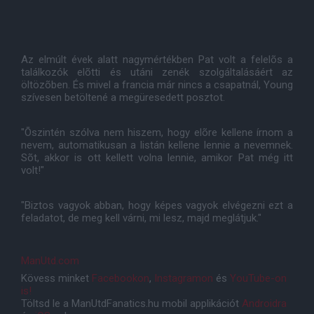
Az elmúlt évek alatt nagymértékben Pat volt a felelõs a
találkozók elõtti és utáni zenék szolgáltalásáért az
öltözõben. És mivel a francia már nincs a csapatnál, Young
szívesen betöltené a megüresedett posztot.
"Õszintén szólva nem hiszem, hogy elõre kellene írnom a
nevem, automatikusan a listán kellene lennie a nevemnek.
Sõt, akkor is ott kellett volna lennie, amikor Pat még itt
volt!"
"Biztos vagyok abban, hogy képes vagyok elvégezni ezt a
feladatot, de meg kell várni, mi lesz, majd meglátjuk."
ManUtd.com
Kövess minket
Facebookon
,
Instagramon
és
YouTube-on
is!
Töltsd le a ManUtdFanatics.hu mobil applikációt
Androidra