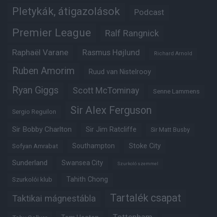
Pletykák, átigazolások
Podcast
Premier League
Ralf Rangnick
Raphaël Varane
Rasmus Højlund
Richard Arnold
Ruben Amorim
Ruud van Nistelrooy
Ryan Giggs
Scott McTominay
Senne Lammens
Sir Alex Ferguson
Sergio Reguilon
Sir Bobby Charlton
Sir Jim Ratcliffe
Sir Matt Busby
Southampton
Stoke City
Sofyan Amrabat
Sunderland
Swansea City
Szurkoló szemmel
Tahith Chong
Szurkolói klub
Tartalék csapat
Taktikai mágnestábla