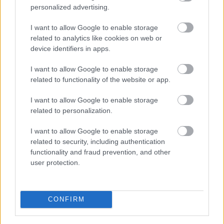
personalized advertising.
Leeds United
vs
Manchester United
2026-08-12 20:30
I want to allow Google to enable storage
AC Milan
vs
Manchester United
2026-08-15 18:00
related to analytics like cookies on web or
device identifiers in apps.
ELŐZŐ MÉRKŐZÉSEK
I want to allow Google to enable storage
related to functionality of the website or app.
Támogatás
I want to allow Google to enable storage
related to personalization.
Támogasd adományoddal
I want to allow Google to enable storage
a ManUtdFanatics.hu működését!
related to security, including authentication
functionality and fraud prevention, and other
user protection.
CONFIRM
Kapcsolódó hírek