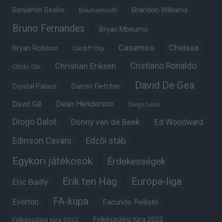
Benjamin Sesko
Brandon Williams
Bournemouth
Bruno Fernandes
Bryan Mbeumo
Casemiro
Chelsea
Bryan Robson
Cardiff City
Christian Eriksen
Cristiano Ronaldo
Chido Obi
David De Gea
Crystal Palace
Darren Fletcher
Dean Henderson
David Gill
Diego Leon
Diogo Dalot
Donny van de Beek
Ed Woodward
Edinson Cavani
Edzői stáb
Egykori játékosok
Érdekességek
Erik ten Hag
Európa-liga
Eric Bailly
FA-kupa
Everton
Facundo Pellistri
Felkészülési túra 2022
Felkészülési túra 2023