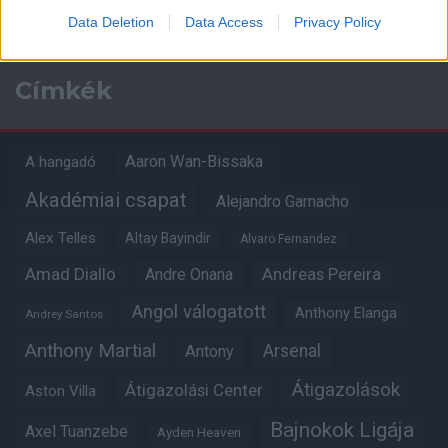
Data Deletion
Data Access
Privacy Policy
Címkék
Aaron Wan-Bissaka
A hangadó
Akadémiai csapat
Alejandro Garnacho
Alex Telles
Altay Bayindir
Alvaro Fernandez
Amad Diallo
Andre Onana
Andreas Pereira
Angol válogatott
Anthony Elanga
Andrey Santos
Anthony Martial
Arsenal
Antony
Átigazolások
Átigazolási Center
Aston Villa
Bajnokok Ligája
Axel Tuanzebe
Ayden Heaven