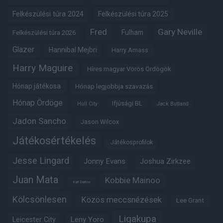
Felkészülési túra 2024
Felkészülési túra 2025
Fred
Gary Neville
Fulham
Felkészülési túra 2026
Glazer
Hannibal Mejbri
Harry Amass
Harry Maguire
Híres magyar Vörös Ördögök
Hónap játékosa
Hónap legjobbja szavazás
Hónap Ördöge
Ifjúsági BL
Hull City
Jack Butland
Jadon Sancho
Jason Wilcox
Játékosértékelés
Játékosprofilok
Jesse Lingard
Jonny Evans
Joshua Zirkzee
Juan Mata
Kobbie Mainoo
Karl Darlow
Kölcsönlesen
Közös meccsnézések
Lee Grant
Ligakupa
Leny Yoro
Leicester City