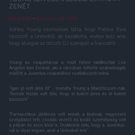
ZENÉT
Balog Attila
•
2014. július. 28. 19:55
Ashley Young szomorúan látta, hogy Patrice Evra
távozott a Unitedtõl, de bevallotta, esélye lesz arra,
hogy átvegye az öltözõi DJ szerepét a franciától.
Young és csapattársai a múlt héten találkoztak Los
Angeles-ben Evrával, aki a városban töltötte szabadságát,
mielõtt a Juventus csapatához csatlakozott volna.
"Igen jó volt látni õt" - mondta Young a ManUtd.com-nak.
"Remek húzás volt tõle, hogy el tudott jönni és el tudott
búcsúzni."
"Fantasztikus játékosa volt ennek a klubnak, nagyszerû
szolgálatot tett, csodás vezetõ és kiváló személyiség volt
a pályán és azon kívül is. Drukkolok neki, hogy a Juventus-
nál is olyat tegyen, amit a Unitednél tett."