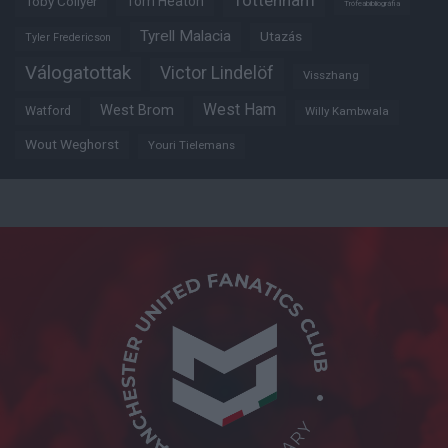
Tottenham
Tom Heaton
Toby Collyer
Trófeabibliográfia
Tyrell Malacia
Utazás
Tyler Fredericson
Válogatottak
Victor Lindelöf
Visszhang
West Ham
West Brom
Watford
Willy Kambwala
Wout Weghorst
Youri Tielemans