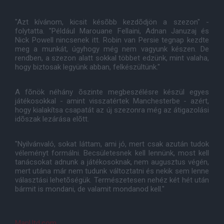
"Azt kívánom, kicsit késõbb kezdõdjön a szezon" -
folytatta. "Például Marouane Fellaini, Adnan Januzaj és
Nick Powell nincsenek itt. Robin van Persie tegnap kezdte
meg a munkát, úgyhogy még nem vagyunk készen. De
rendben, a szezon alatt sokkal többet edzünk, mint valaha,
hogy biztosak legyünk abban, felkészültünk."
A fõnök néhány õszinte megbeszélésre készül egyes
játékosokkal - amint visszatértek Manchesterbe - azért,
hogy kialakítsa csapatát az új szezonra még az átigazolási
idõszak lezárása elõtt.
"Nyilvánvaló, sokat láttam, ami jó, mert csak azután tudok
véleményt formálni. Becsületesnek kell lennünk, most kell
tanácsokat adnunk a játékosoknak, nem augusztus végén,
mert utána már nem tudunk változtatni és nekik sem lenne
választási lehetõségük. Természetesen nehéz két hét után
bármit is mondani, de valamit mondanod kell."
ManUtd.com