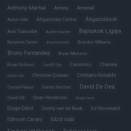
Anthony Martial
Arsenal
Antony
Átigazolások
Átigazolási Center
Aston Villa
Bajnokok Ligája
Axel Tuanzebe
Ayden Heaven
Benjamin Sesko
Brandon Williams
Bournemouth
Bruno Fernandes
Bryan Mbeumo
Casemiro
Chelsea
Bryan Robson
Cardiff City
Christian Eriksen
Cristiano Ronaldo
Chido Obi
David De Gea
Crystal Palace
Darren Fletcher
Dean Henderson
David Gill
Diego Leon
Diogo Dalot
Donny van de Beek
Ed Woodward
Edinson Cavani
Edzői stáb