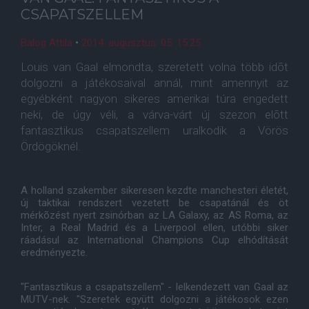
CSAPATSZELLEM
Balog Attila
•
2014. augusztus. 05. 15:25
Louis van Gaal elmondta, szeretett volna több idõt
dolgozni a játékosaival annál, mint amennyit az
egyébként nagyon sikeres amerikai túra engedett
neki, de úgy véli, a várva-várt új szezon elõtt
fantasztikus csapatszellem uralkodik a Vörös
Ördögöknél.
A holland szakember sikeresen kezdte manchesteri életét,
új taktikai rendszert vezetett be csapatánál és öt
mérkõzést nyert zsinórban az LA Galaxy, az AS Roma, az
Inter, a Real Madrid és a Liverpool ellen, utóbbi siker
ráadásul az International Champions Cup elhódítását
eredményezte.
"Fantasztikus a csapatszellem" - lelkendezett van Gaal az
MUTV-nek. "Szeretek együtt dolgozni a játékosok ezen