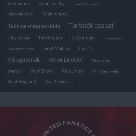
Sunderland
Swansea City
Szurkoló szemmel
Tahith Chong
Szurkolói klub
Tartalék csapat
Taktikai mágnestábla
Tottenham
Tom Heaton
Toby Collyer
Trófeabibliográfia
Tyrell Malacia
Utazás
Tyler Fredericson
Válogatottak
Victor Lindelöf
Visszhang
West Ham
West Brom
Watford
Willy Kambwala
Wout Weghorst
Youri Tielemans