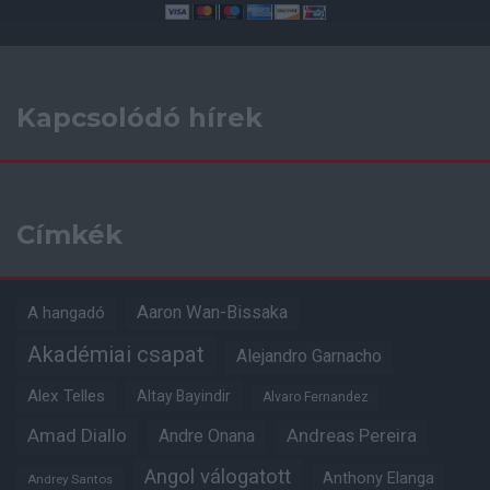
Kapcsolódó hírek
Címkék
Aaron Wan-Bissaka
A hangadó
Akadémiai csapat
Alejandro Garnacho
Alex Telles
Altay Bayindir
Alvaro Fernandez
Amad Diallo
Andre Onana
Andreas Pereira
Angol válogatott
Anthony Elanga
Andrey Santos