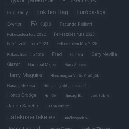
Egykori játékosok
Érdekességek
Erik ten Hag
Európa-liga
Eric Bailly
FA-kupa
Everton
Facundo Pellistri
Felkészülési túra 2022
Felkészülési túra 2023
Felkészülési túra 2024
Felkészülési túra 2025
Fred
Gary Neville
Fulham
Felkészülési túra 2026
Glazer
Hannibal Mejbri
Harry Amass
Harry Maguire
Híres magyar Vörös Ördögök
Hónap játékosa
Hónap legjobbja szavazás
Hónap Ördöge
Ifjúsági BL
Hull City
Jack Butland
Jadon Sancho
Jason Wilcox
Játékosértékelés
Játékosprofilok
Jesse Lingard