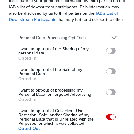
disclosure of your personal information by third parties on the
IAB’s list of downstream participants. This information may
also be disclosed by us to third parties on the
IAB’s List of
Downstream Participants
that may further disclose it to other
third parties.
Please note that this website/app uses one or more Google
Personal Data Processing Opt Outs
services and may gather and store information including but
not limited to your visit or usage behaviour. You may click to
I want to opt-out of the Sharing of my
personal data.
grant or deny consent to Google and its third-party tags to
Opted In
use your data for below specified purposes in below Google
consent section.
I want to opt-out of the Sale of my
Personal Data.
Opted In
I want to opt-out of processing my
Personal Data for Targeted Advertising.
Opted In
I want to opt-out of Collection, Use,
Retention, Sale, and/or Sharing of my
Personal Data that Is Unrelated with the
Purposes for which it was collected.
Opted Out