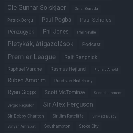
Ole Gunnar Solskjaer
Omar Berrada
Paul Pogba
Paul Scholes
Patrick Dorgu
Phil Jones
Pénzügyek
Phil Neville
Pletykák, átigazolások
Podcast
Premier League
Ralf Rangnick
Raphaël Varane
Rasmus Højlund
Richard Arnold
Ruben Amorim
Ruud van Nistelrooy
Ryan Giggs
Scott McTominay
Senne Lammens
Sir Alex Ferguson
Sergio Reguilon
Sir Bobby Charlton
Sir Jim Ratcliffe
Sir Matt Busby
Southampton
Stoke City
Sofyan Amrabat