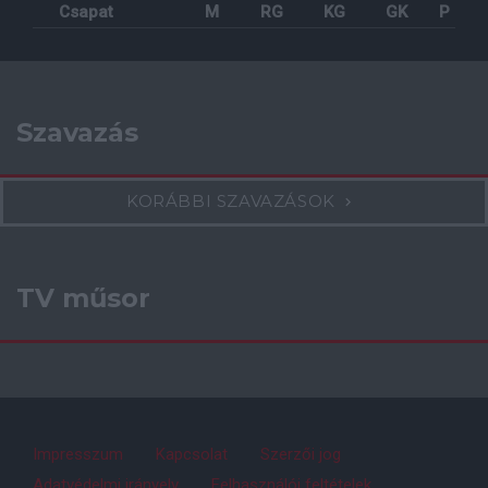
Csapat
M
RG
KG
GK
P
Szavazás
KORÁBBI SZAVAZÁSOK
TV műsor
Impresszum
Kapcsolat
Szerzői jog
Adatvédelmi irányelv
Felhasználói feltételek