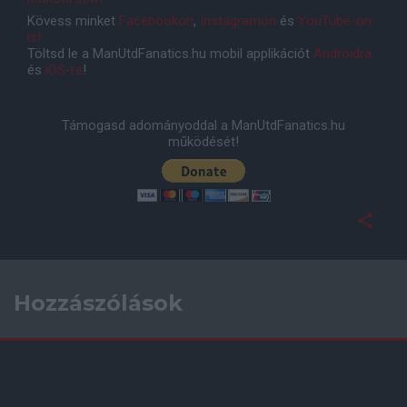
Kövess minket
Facebookon
,
Instagramon
és
YouTube-on
is!
Töltsd le a ManUtdFanatics.hu mobil applikációt
Androidra
és
iOS-re
!
Támogasd adományoddal a ManUtdFanatics.hu
működését!
Hozzászólások