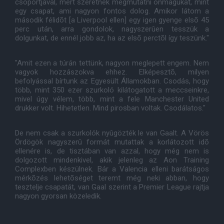
csoportjával, mert szeretnék megmutatni önmagukat, mint
egy csapat, ami nagyon fontos dolog. Amikor látom a
második félidõt [a Liverpool ellen] egy igen gyenge elsõ 45
perc után, arra gondolok, nagyszerûen tesszük a
dolgunkat, de ennél jobb az, ha az elsõ perctõl így teszünk."
"Amit ezen a túrán tettünk, nagyon meglepett engem. Nem
vagyok hozzászokva ehhez. Elképesztõ, milyen
befolyással bírtunk az Egyesült Államokban. Csodás, hogy
több, mint 350 ezer szurkoló kilátogatott a meccseinkre,
mivel úgy vélem, több, mint a fele Manchester United
drukker volt. Hihetetlen. Mind pirosban voltak. Csodálatos."
De nem csak a szurkolók nyûgözték le van Gaalt. A Vörös
Ördögök nagyszerû formát mutattak a korlátozott idõ
ellenére is, de tisztában van azzal, hogy még nem is
dolgozott mindenkivel, akik jelenleg az Aon Training
Complexben készülnek. Bár a Valencia elleni barátságos
mérkõzés lehetõséget teremt még neki abban, hogy
tesztelje csapatát, van Gaal szerint a Premier League rajtja
nagyon gyorsan közeledik.