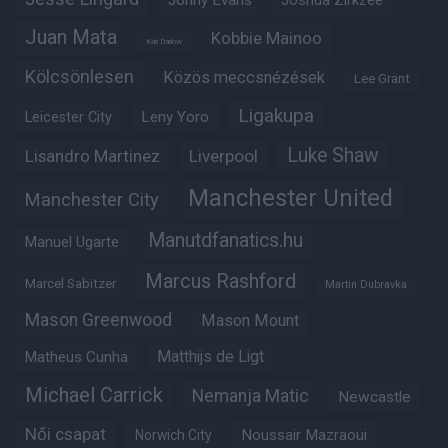
Jonny Evans
Joshua Zirkzee
Juan Mata
Kobbie Mainoo
Karl Darlow
Kölcsönlesen
Közös meccsnézések
Lee Grant
Ligakupa
Leny Yoro
Leicester City
Luke Shaw
Lisandro Martinez
Liverpool
Manchester United
Manchester City
Manutdfanatics.hu
Manuel Ugarte
Marcus Rashford
Marcel Sabitzer
Martin Dubravka
Mason Greenwood
Mason Mount
Matheus Cunha
Matthijs de Ligt
Michael Carrick
Nemanja Matic
Newcastle
Női csapat
Noussair Mazraoui
Norwich City