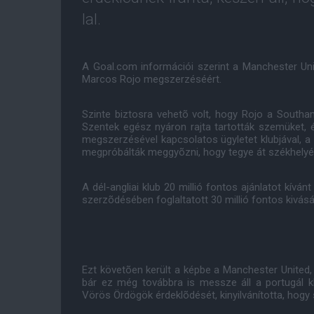
lal.
A Goal.com információi szerint a Manchester Unit
Marcos Rojo megszerzéséért.
Szinte biztosra vehetõ volt, hogy Rojo a South
Szentek egész nyáron rajta tartották szemüket,
megszerzésével kapcsolatos ügyletet klubjával, a
megpróbálták meggyõzni, hogy tegye át székhelyét
A dél-angliai klub 20 millió fontos ajánlatot kíván
szerzõdésében foglaltatott 30 millió fontos kivásárl
Ezt követõen került a képbe a Manchester United, ak
bár ez még továbbra is messze áll a portugál k
Vörös Ördögök érdeklõdését, kinyilvánította, hogy