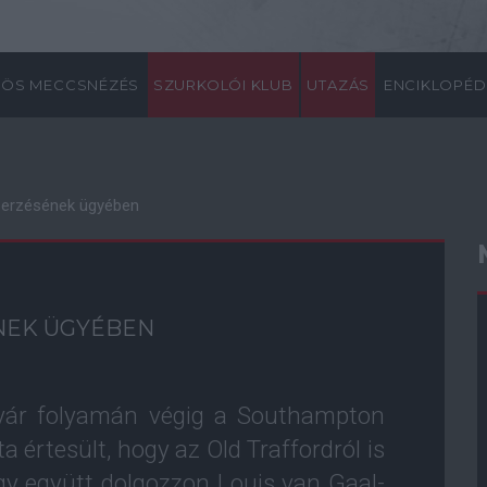
ÖS MECCSNÉZÉS
SZURKOLÓI KLUB
UTAZÁS
ENCIKLOPÉD
erzésének ügyében
NEK ÜGYÉBEN
nyár folyamán végig a Southampton
a értesült, hogy az Old Traffordról is
ogy együtt dolgozzon Louis van Gaal-