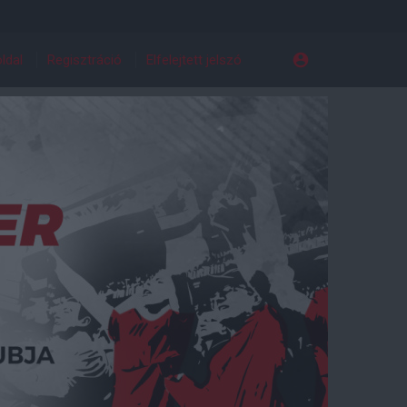
ldal
Regisztráció
Elfelejtett jelszó