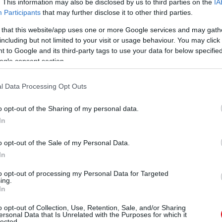
. This information may also be disclosed by us to third parties on the
IA
Participants
that may further disclose it to other third parties.
 that this website/app uses one or more Google services and may gath
including but not limited to your visit or usage behaviour. You may click 
 to Google and its third-party tags to use your data for below specifi
ogle consent section.
l Data Processing Opt Outs
o opt-out of the Sharing of my personal data.
In
o opt-out of the Sale of my Personal Data.
In
to opt-out of processing my Personal Data for Targeted
ing.
In
o opt-out of Collection, Use, Retention, Sale, and/or Sharing
ersonal Data that Is Unrelated with the Purposes for which it
lected.