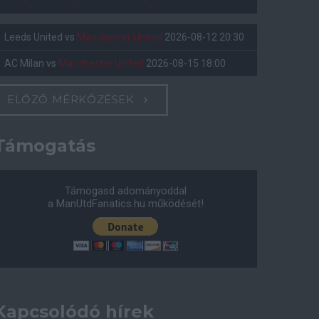
Leeds United
vs
Manchester United
2026-08-12 20:30
AC Milan
vs
Manchester United
2026-08-15 18:00
ELŐZŐ MÉRKŐZÉSEK
Támogatás
Támogasd adományoddal
a ManUtdFanatics.hu működését!
Kapcsolódó hírek