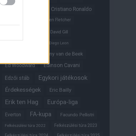
Christian Eriksen
Cristiano Ronaldo
Crystal Palace
Darren Fletcher
David De Gea
David Gill
Dean Henderson
Diego Leon
Diogo Dalot
Donny van de Beek
Edinson Cavani
Ed Woodward
Egykori játékosok
Edzői stáb
Érdekességek
Eric Bailly
Erik ten Hag
Európa-liga
FA-kupa
Everton
Facundo Pellistri
Felkészülési túra 2022
Felkészülési túra 2023
Felkészülési túra 2024
Felkészülési túra 2025