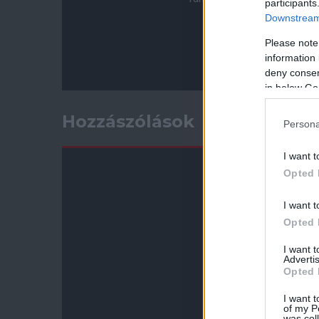
participants
Downstream 
Please note
information 
deny consent
in below Go
Hozzászólások
Persona
I want t
Opted 
I want t
Opted 
I want 
Advertis
Opted 
I want t
of my P
was col