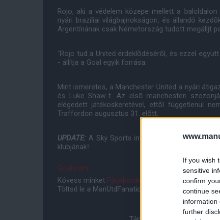
Rojo, aki a védelem közepe mellett a baloldalon 
nyári brazíliai világbajnokságon, és állandó kezd
Argentínának csak Németország tudott megálljt pa
"Rojo tud a United érdeklõdésérõl, és ezzel együt
- állítja a Goal egyik forrása.
Mint ismeretes, a Manchester United a nyári átig
és Luke Shaw-t. Az elsõ manchesteri szezonjá
elégedett játékoskeretével, ettõl függetlenül
Traffordon augusztus 31. elõtt.
www.manut
UPDATE:
A Sky Sports információi szerint Rojo a
klubjának!
If you wish 
Goal.com
sensitive in
Kövess minket
Facebookon
,
Instagramon
és
YouT
confirm you
Töltsd le a ManUtdFanatics.hu mobil applikációt
An
continue se
information 
further disc
Támogasd adományoddal a 