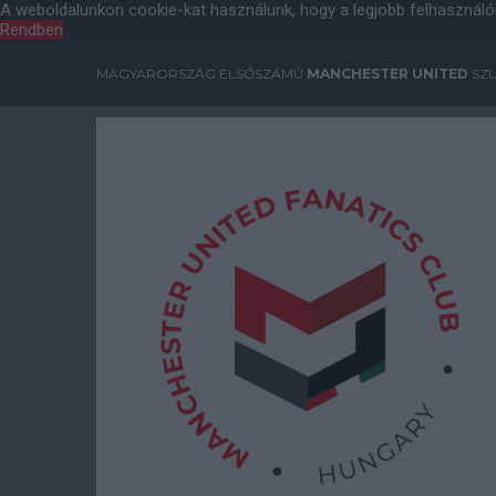
A weboldalunkon cookie-kat használunk, hogy a legjobb felhasználó
Rendben
MAGYARORSZÁG ELSŐSZÁMÚ
MANCHESTER UNITED
SZU