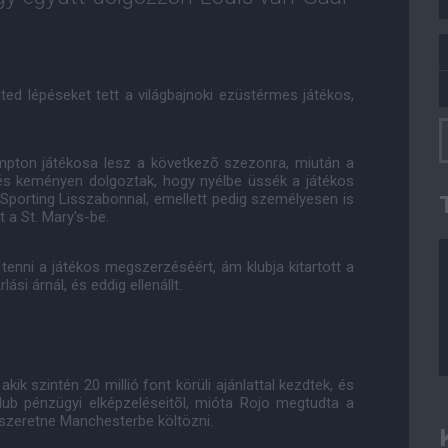
ed lépéseket tett a világbajnoki ezüstérmes játékos,
ampton játékosa lesz a következõ szezonra, miután a
 és keményen dolgoztak, hogy nyélbe üssék a játékos
 Sporting Lisszabonnal, emellett pedig személyesen is
 a St. Mary's-be.
t tenni a játékos megszerzéséért, ám klubja kitartott a
ási árnál, és eddig ellenállt.
ik szintén 20 millió font körüli ajánlattal kezdtek, és
lub pénzügyi elképzeléseitõl, mióta Rojo megtudta a
 szeretne Manchesterbe költözni.