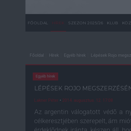
FŐOLDAL
HÍREK
SZEZON 2025/26
KLUB
KÖZ
Főoldal
Hírek
Egyéb hírek
Lépések Rojo megsz
Egyéb hírek
LÉPÉSEK ROJO MEGSZERZÉSÉ
Lakner Péter
•
2014. augusztus. 12. 17:08
Az argentin válogatott védõ a 
célkeresztjében szerepelt, ám miót
érdeklõdnek iránta, készen áll, h