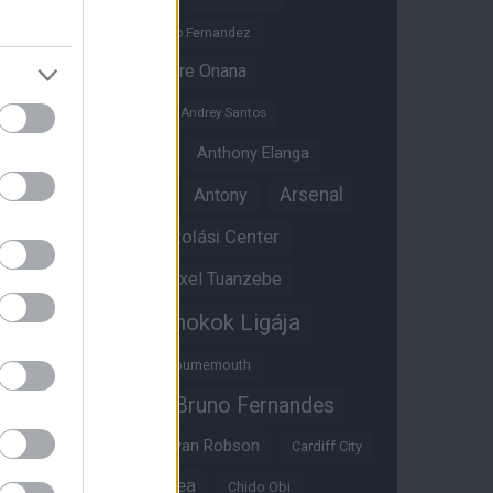
Altay Bayindir
Alvaro Fernandez
Amad Diallo
Andre Onana
Andreas Pereira
Andrey Santos
Angol válogatott
Anthony Elanga
Anthony Martial
Arsenal
Antony
Átigazolási Center
Aston Villa
Átigazolások
Axel Tuanzebe
Bajnokok Ligája
Ayden Heaven
Benjamin Sesko
Bournemouth
Bruno Fernandes
Brandon Williams
Bryan Mbeumo
Bryan Robson
Cardiff City
Casemiro
Chelsea
Chido Obi