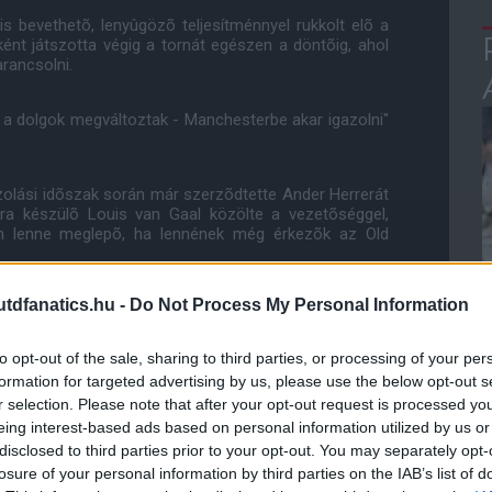
is bevethetõ, lenyûgözõ teljesítménnyel rukkolt elõ a
õként játszotta végig a tornát egészen a döntõig, ahol
rancsolni.
t a dolgok megváltoztak - Manchesterbe akar igazolni"
azolási idõszak során már szerzõdtette Ander Herrerát
ra készülõ Louis van Gaal közölte a vezetõséggel,
 nem lenne meglepõ, ha lennének még érkezõk az Old
dfanatics.hu -
Do Not Process My Personal Information
 mai napon hivatalos átigazolási kérelmet nyújtott be
to opt-out of the sale, sharing to third parties, or processing of your per
formation for targeted advertising by us, please use the below opt-out s
ube-on is!
r selection. Please note that after your opt-out request is processed y
droidra
és
iOS-re
!
eing interest-based ads based on personal information utilized by us or
disclosed to third parties prior to your opt-out. You may separately opt-
losure of your personal information by third parties on the IAB’s list of
ManUtdFanatics.hu működését!