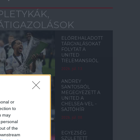
PLETYKÁK,
ÁTIGAZOLÁSOK
ELŐREHALADOTT
TÁRGYALÁSOKAT
FOLYTAT A
UNITED
TIELEMANSRÓL
2026. júl. 13.
ANDREY
SANTOSRÓL
MEGEGYEZETT A
UNITED A
sonal or
CHELSEA-VEL -
ection to
SAJTÓHÍR
ou may
2026. júl. 08.
 personal
out of the
EGYEZSÉG
 downstream
SZÜLETETT