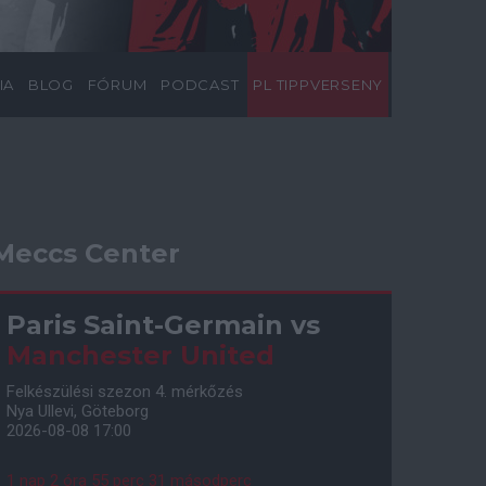
IA
BLOG
FÓRUM
PODCAST
PL TIPPVERSENY
Meccs Center
Paris Saint-Germain
vs
Manchester United
Felkészülési szezon 4. mérkőzés
Nya Ullevi, Göteborg
2026-08-08 17:00
1 nap 2 óra 55 perc 30 másodperc