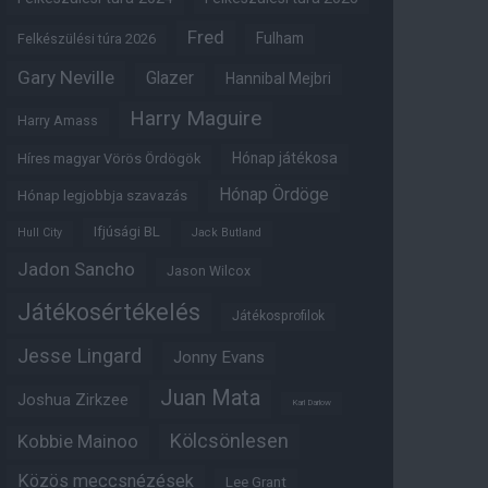
Fred
Fulham
Felkészülési túra 2026
Gary Neville
Glazer
Hannibal Mejbri
Harry Maguire
Harry Amass
Hónap játékosa
Híres magyar Vörös Ördögök
Hónap Ördöge
Hónap legjobbja szavazás
Ifjúsági BL
Hull City
Jack Butland
Jadon Sancho
Jason Wilcox
Játékosértékelés
Játékosprofilok
Jesse Lingard
Jonny Evans
Juan Mata
Joshua Zirkzee
Karl Darlow
Kölcsönlesen
Kobbie Mainoo
Közös meccsnézések
Lee Grant