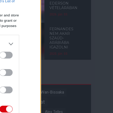
B’s List of
EDERSON
VÉTELÁRÁBAN
2026. jún. 03.
er and store
to grant or
ed purposes
FERNANDES
NEM AKAR
SZAÚD-
ARÁBIÁBA
IGAZOLNI
2025. jún. 03.
Címkék
Aaron Wan-Bissaka
A hangadó
Akadémiai csapat
Alejandro Garnacho
Alex Telles