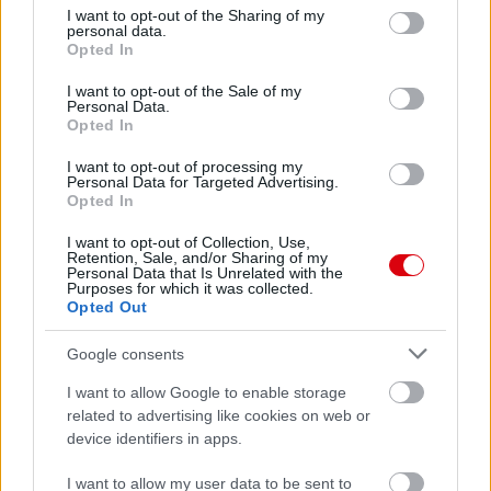
not limited to your visit or usage behaviour. You may click to
I want to opt-out of the Sharing of my
personal data.
grant or deny consent to Google and its third-party tags to
Opted In
use your data for below specified purposes in below Google
consent section.
I want to opt-out of the Sale of my
Personal Data.
Opted In
I want to opt-out of processing my
Personal Data for Targeted Advertising.
Opted In
I want to opt-out of Collection, Use,
Retention, Sale, and/or Sharing of my
Personal Data that Is Unrelated with the
Purposes for which it was collected.
Opted Out
Meccs Center
Google consents
I want to allow Google to enable storage
related to advertising like cookies on web or
Paris Saint-Germain
vs
device identifiers in apps.
Manchester United
I want to allow my user data to be sent to