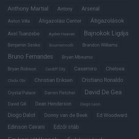
Anthony Martial
Arsenal
Antony
Átigazolások
Átigazolási Center
Aston Villa
Bajnokok Ligája
Axel Tuanzebe
Ayden Heaven
Benjamin Sesko
Brandon Williams
Bournemouth
Bruno Fernandes
Bryan Mbeumo
Casemiro
Chelsea
Bryan Robson
Cardiff City
Christian Eriksen
Cristiano Ronaldo
Chido Obi
David De Gea
Crystal Palace
Darren Fletcher
Dean Henderson
David Gill
Diego Leon
Diogo Dalot
Donny van de Beek
Ed Woodward
Edinson Cavani
Edzői stáb