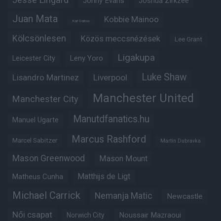
Jonny Evans
Joshua Zirkzee
Juan Mata
Kobbie Mainoo
Karl Darlow
Kölcsönlesen
Közös meccsnézések
Lee Grant
Ligakupa
Leny Yoro
Leicester City
Luke Shaw
Lisandro Martinez
Liverpool
Manchester United
Manchester City
Manutdfanatics.hu
Manuel Ugarte
Marcus Rashford
Marcel Sabitzer
Martin Dubravka
Mason Greenwood
Mason Mount
Matheus Cunha
Matthijs de Ligt
Michael Carrick
Nemanja Matic
Newcastle
Női csapat
Noussair Mazraoui
Norwich City