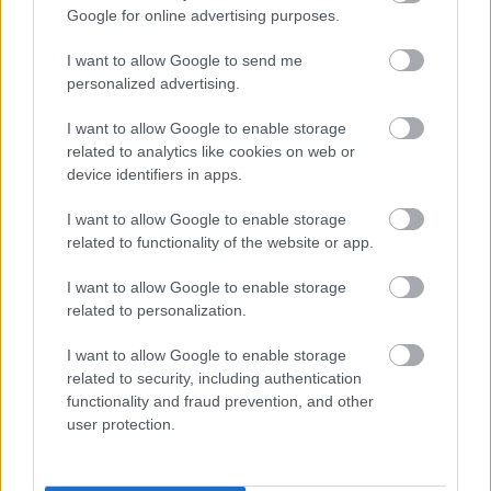
Google for online advertising purposes.
Felkészülési szezon 4. mérkőzés
Nya Ullevi, Göteborg
2026-08-08 17:00
I want to allow Google to send me
personalized advertising.
1 nap 21 óra 39 perc 16 másodperc
I want to allow Google to enable storage
related to analytics like cookies on web or
Leeds United
device identifiers in apps.
vs
Manchester United
2026-08-12 20:30
AC Milan
vs
Manchester United
2026-08-15 18:00
I want to allow Google to enable storage
related to functionality of the website or app.
ELŐZŐ MÉRKŐZÉSEK
I want to allow Google to enable storage
related to personalization.
Támogatás
I want to allow Google to enable storage
related to security, including authentication
functionality and fraud prevention, and other
Támogasd adományoddal
user protection.
a ManUtdFanatics.hu működését!