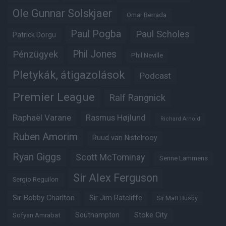
Ole Gunnar Solskjaer
Omar Berrada
Paul Pogba
Paul Scholes
Patrick Dorgu
Phil Jones
Pénzügyek
Phil Neville
Pletykák, átigazolások
Podcast
Premier League
Ralf Rangnick
Raphaël Varane
Rasmus Højlund
Richard Arnold
Ruben Amorim
Ruud van Nistelrooy
Ryan Giggs
Scott McTominay
Senne Lammens
Sir Alex Ferguson
Sergio Reguilon
Sir Bobby Charlton
Sir Jim Ratcliffe
Sir Matt Busby
Southampton
Stoke City
Sofyan Amrabat