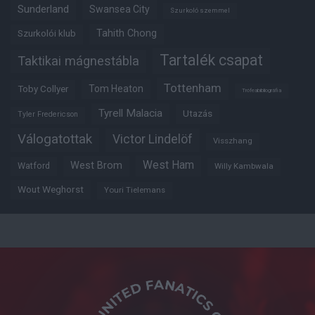
Sunderland
Swansea City
Szurkoló szemmel
Tahith Chong
Szurkolói klub
Tartalék csapat
Taktikai mágnestábla
Tottenham
Tom Heaton
Toby Collyer
Trófeabibliográfia
Tyrell Malacia
Utazás
Tyler Fredericson
Válogatottak
Victor Lindelöf
Visszhang
West Ham
West Brom
Watford
Willy Kambwala
Wout Weghorst
Youri Tielemans