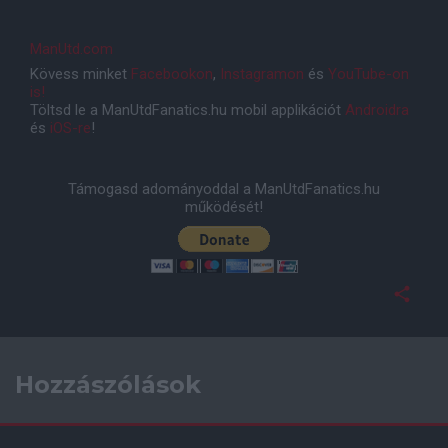
ManUtd.com
Kövess minket
Facebookon
,
Instagramon
és
YouTube-on
is!
Töltsd le a ManUtdFanatics.hu mobil applikációt
Androidra
és
iOS-re
!
Támogasd adományoddal a ManUtdFanatics.hu
működését!
Hozzászólások