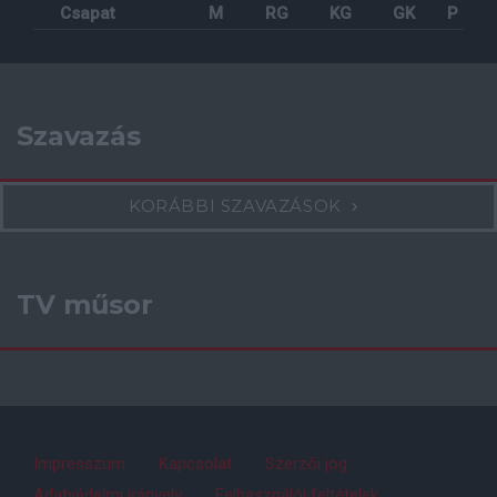
Csapat
M
RG
KG
GK
P
Szavazás
KORÁBBI SZAVAZÁSOK
TV műsor
Impresszum
Kapcsolat
Szerzői jog
Adatvédelmi irányelv
Felhasználói feltételek