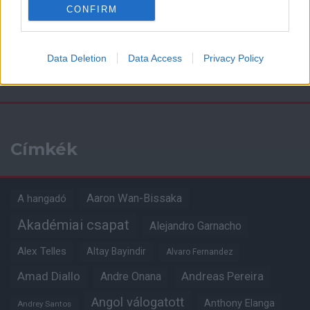
CONFIRM
Data Deletion
Data Access
Privacy Policy
Kapcsolódó hírek
Címkék
Aaron Wan-Bissaka
A hangadó
Akadémiai csapat
Alejandro Garnacho
Alex Telles
Altay Bayindir
Alvaro Fernandez
Amad Diallo
Andre Onana
Andreas Pereira
Angol válogatott
Anthony Elanga
Andrey Santos