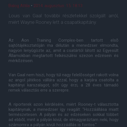
Balog Attila
•
2014. augusztus. 15. 18:13
Louis van Gaal további részletekkel szolgált arról,
miért Wayne Rooney lett a csapatkapitány.
Az Aon Training Complex-ben tartott elsõ
sajtótájékoztatóján ma délután a menedzser elmondta,
nagyon lenyûgözte az, amit a csatártól látott az Egyesült
Államokban megtartott felkészülési szezon edzésein és
mérkõzésein.
Van Gaal nem hiszi, hogy túl nagy felelõsséget rakott volna
az angol játékos vállára azzal, hogy a karjára csatolta a
kapitányi karszalagot, sõt úgy érzi, a 28 éves támadó
remek választás erre a szerepre.
A riporterek azon kérdésére, miért Rooney-t választotta
kapitánynak, a menedzser így reagált: "Hozzáállása miatt
természetesen. A pályán és az edzéseken sokkal többet
ad ebbõl, mint a pályán kívül, de elmagyaráztam neki, hogy
számomra a pályán kívüli hozzáállás is fontos."