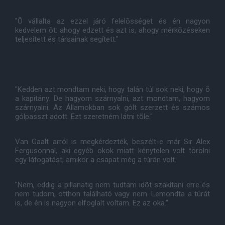
"Õ vállalta az ezzel járó felelõsséget és én nagyon
kedvelem õt: ahogy edzett és azt is, ahogy mérkõzéseken
teljesített és társainak segített."
"Kedden azt mondtam neki, hogy talán túl sok neki, hogy õ
a kapitány. De hagyom szárnyalni, azt mondtam, hagyom
szárnyalni. Az Államokban sok gólt szerzett és számos
gólpasszt adott. Ezt szeretném látni tõle."
Van Gaalt arról is megkérdezték, beszélt-e már Sir Alex
Fergusonnal, aki egyéb okok miatt kénytelen volt törölni
egy látogatást, amikor a csapat még a túrán volt.
"Nem, eddig a pillanatig nem tudtam idõt szakítani erre és
nem tudom, otthon található vagy nem. Lemondta a túrát
is, de én is nagyon elfoglalt voltam. Ez az oka."