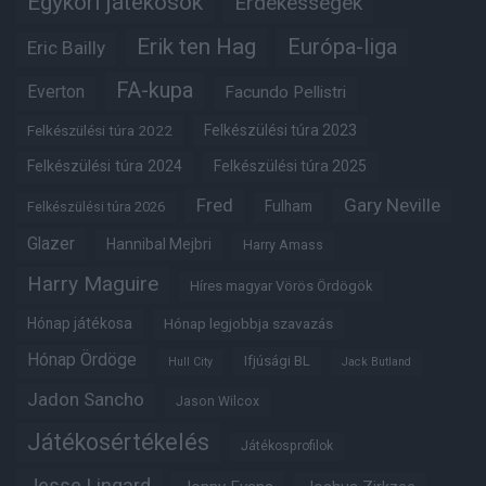
Egykori játékosok
Érdekességek
Erik ten Hag
Európa-liga
Eric Bailly
FA-kupa
Everton
Facundo Pellistri
Felkészülési túra 2022
Felkészülési túra 2023
Felkészülési túra 2024
Felkészülési túra 2025
Fred
Gary Neville
Fulham
Felkészülési túra 2026
Glazer
Hannibal Mejbri
Harry Amass
Harry Maguire
Híres magyar Vörös Ördögök
Hónap játékosa
Hónap legjobbja szavazás
Hónap Ördöge
Ifjúsági BL
Hull City
Jack Butland
Jadon Sancho
Jason Wilcox
Játékosértékelés
Játékosprofilok
Jesse Lingard