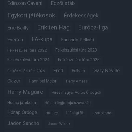
Edinson Cavani
Edzői stáb
Egykori játékosok
Érdekességek
Erik ten Hag
Európa-liga
Eric Bailly
FA-kupa
Everton
Facundo Pellistri
Felkészülési túra 2022
Felkészülési túra 2023
Felkészülési túra 2024
Felkészülési túra 2025
Fred
Gary Neville
Fulham
Felkészülési túra 2026
Glazer
Hannibal Mejbri
Harry Amass
Harry Maguire
Híres magyar Vörös Ördögök
Hónap játékosa
Hónap legjobbja szavazás
Hónap Ördöge
Ifjúsági BL
Hull City
Jack Butland
Jadon Sancho
Jason Wilcox