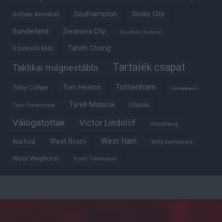
Southampton
Stoke City
Sofyan Amrabat
Sunderland
Swansea City
Szurkoló szemmel
Tahith Chong
Szurkolói klub
Tartalék csapat
Taktikai mágnestábla
Tottenham
Tom Heaton
Toby Collyer
Trófeabibliográfia
Tyrell Malacia
Utazás
Tyler Fredericson
Válogatottak
Victor Lindelöf
Visszhang
West Ham
West Brom
Watford
Willy Kambwala
Wout Weghorst
Youri Tielemans