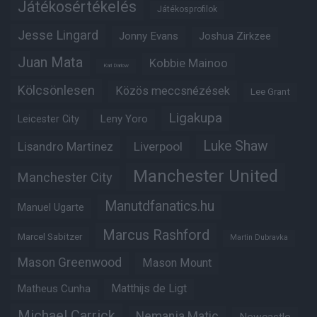
Játékosértékelés
Játékosprofilok
Jesse Lingard
Jonny Evans
Joshua Zirkzee
Juan Mata
Kobbie Mainoo
Karl Darlow
Kölcsönlesen
Közös meccsnézések
Lee Grant
Ligakupa
Leny Yoro
Leicester City
Luke Shaw
Lisandro Martinez
Liverpool
Manchester United
Manchester City
Manutdfanatics.hu
Manuel Ugarte
Marcus Rashford
Marcel Sabitzer
Martin Dubravka
Mason Greenwood
Mason Mount
Matheus Cunha
Matthijs de Ligt
Michael Carrick
Nemanja Matic