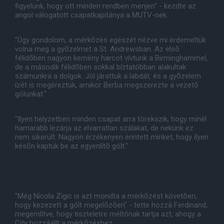
figyelünk, hogy ott minden rendben menjen" - kezdte az
angol válogatott csapatkapitánya a MUTV-nek.
"Úgy gondolom, a mérkõzés egészét nézve mi érdemeltük
volna meg a gyõzelmet a St. Andrewsban. Az elsõ
félidõben nagyon kemény harcot vívtunk a Birminghammel,
de a második félidõben sokkal bíztatóbban alakultak
számunkra a dolgok. Jól járattuk a labdát, és a gyõzelem
ízét is megéreztük, amikor Berba megszerezte a vezetõ
gólunkat."
"Ilyen helyzetben minden csapat arra törekszik, hogy minél
hamarabb lezárja az elvarratlan szálakat, de nekünk ez
nem sikerült. Nagyon érzékenyen érintett minket, hogy ilyen
késõn kaptuk be az egyenlítõ gólt."
"Még Nicola Zigic is azt mondta a mérkõzést követõen,
hogy kezezett a gólt megelõzõen" - tette hozzá Ferdinand,
megemlítve, hogy tiszteletre méltónak tartja azt, ahogy a
City hozzáállt a mérkõzéshez.