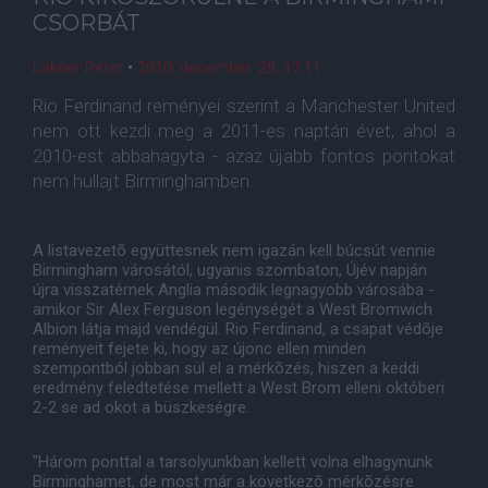
CSORBÁT
Lakner Péter
•
2010. december. 29. 17:11
Rio Ferdinand reményei szerint a Manchester United
nem ott kezdi meg a 2011-es naptári évet, ahol a
2010-est abbahagyta - azaz újabb fontos pontokat
nem hullajt Birminghamben.
A listavezetõ együttesnek nem igazán kell búcsút vennie
Birmingham városától, ugyanis szombaton, Újév napján
újra visszatérnek Anglia második legnagyobb városába -
amikor Sir Alex Ferguson legénységét a West Bromwich
Albion látja majd vendégül. Rio Ferdinand, a csapat védõje
reményeit fejete ki, hogy az újonc ellen minden
szempontból jobban sül el a mérkõzés, hiszen a keddi
eredmény feledtetése mellett a West Brom elleni októberi
2-2 se ad okot a büszkeségre.
"Három ponttal a tarsolyunkban kellett volna elhagynunk
Birminghamet, de most már a következõ mérkõzésre