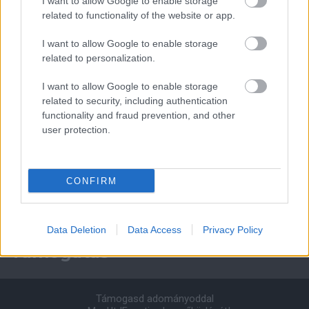
I want to allow Google to enable storage
related to functionality of the website or app.
Manchester United
I want to allow Google to enable storage
Felkészülési szezon 4. mérkőzés
related to personalization.
Nya Ullevi, Göteborg
2026-08-08 17:00
I want to allow Google to enable storage
related to security, including authentication
2 nap 7 óra 1 perc 55 másodperc
functionality and fraud prevention, and other
user protection.
Leeds United
vs
Manchester United
2026-08-12 20:30
AC Milan
vs
Manchester United
2026-08-15 18:00
CONFIRM
ELŐZŐ MÉRKŐZÉSEK
Data Deletion
Data Access
Privacy Policy
Támogatás
Támogasd adományoddal