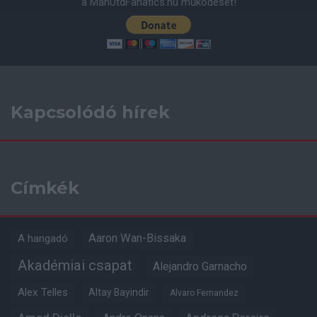
a ManUtdFanatics.hu működését!
Kapcsolódó hírek
Címkék
Aaron Wan-Bissaka
A hangadó
Akadémiai csapat
Alejandro Garnacho
Alex Telles
Altay Bayindir
Alvaro Fernandez