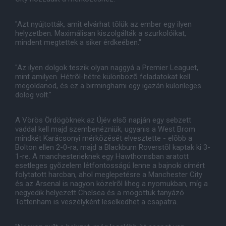
"Azt nyújtották, amit elvárhat tõlük az ember egy ilyen
helyzetben. Maximálisan kiszolgálták a szurkolóikat,
mindent megtettek a siker érdkeében."
"Az ilyen dolgok teszik olyan naggyá a Premier Leaguet,
mint amilyen. Hétrõl-hétre különbözõ feladatokat kell
megoldanod, és ez a birminghami egy igazán különleges
dolog volt."
A Vörös Ördögöknek az Újév elsõ napján egy sebzett
vaddal kell majd szembenézniük, ugyanis a West Brom
mindkét Karácsonyi mérkõzését elvesztette - elõbb a
Bolton ellen 2-0-ra, majd a Blackburn Roverstõl kaptak ki 3-
1-re. A manchesterieknek egy Hawthornsban aratott
esetleges gyõzelem létfontosságú lenne a bajnoki címért
folytatott harcban, ahol meglepetésre a Manchester City
és az Arsenal is nagyon közelrõl liheg a nyomukban, míg a
negyedik helyezett Chelsea és a mögöttük tanyázó
Tottenham is veszélyként leselkedhet a csapatra.