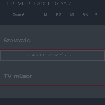
PREMIER LEAGUE 2026/27
Csapat
M
RG
KG
GK
P
Szavazás
KORÁBBI SZAVAZÁSOK
TV műsor