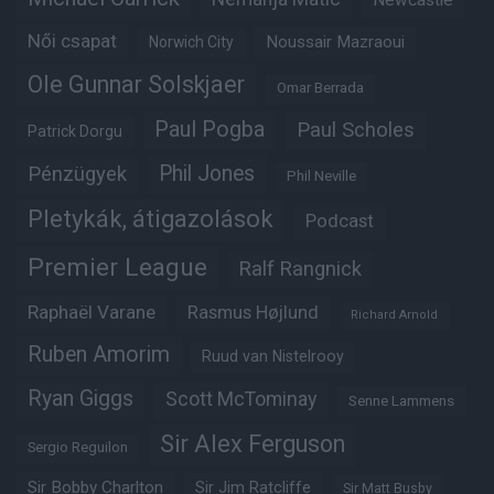
Newcastle
Női csapat
Noussair Mazraoui
Norwich City
Ole Gunnar Solskjaer
Omar Berrada
Paul Pogba
Paul Scholes
Patrick Dorgu
Phil Jones
Pénzügyek
Phil Neville
Pletykák, átigazolások
Podcast
Premier League
Ralf Rangnick
Raphaël Varane
Rasmus Højlund
Richard Arnold
Ruben Amorim
Ruud van Nistelrooy
Ryan Giggs
Scott McTominay
Senne Lammens
Sir Alex Ferguson
Sergio Reguilon
Sir Bobby Charlton
Sir Jim Ratcliffe
Sir Matt Busby