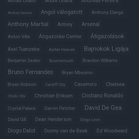
Amad Diallo
Andre Onana
Andreas Pereira
Angol válogatott
Anthony Elanga
Andrey Santos
Anthony Martial
Arsenal
Antony
Átigazolások
Átigazolási Center
Aston Villa
Bajnokok Ligája
Axel Tuanzebe
Ayden Heaven
Benjamin Sesko
Brandon Williams
Bournemouth
Bruno Fernandes
Bryan Mbeumo
Casemiro
Chelsea
Bryan Robson
Cardiff City
Christian Eriksen
Cristiano Ronaldo
Chido Obi
David De Gea
Crystal Palace
Darren Fletcher
Dean Henderson
David Gill
Diego Leon
Diogo Dalot
Donny van de Beek
Ed Woodward