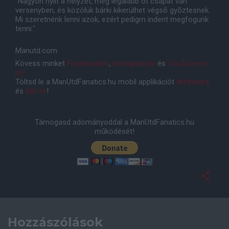
"Nagyon nyílt a helyzet, még legalább öt csapat van
versenyben, és közölük bárki kikerülhet végsõ gyõztesnek.
Mi szeretnénk lenni azok, ezért pedigm indent megfogunk
tenni."
Manutd.com
Kövess minket
Facebookon
,
Instagramon
és
YouTube-on
is!
Töltsd le a ManUtdFanatics.hu mobil applikációt
Androidra
és
iOS-re
!
Támogasd adományoddal a ManUtdFanatics.hu
működését!
Hozzászólások